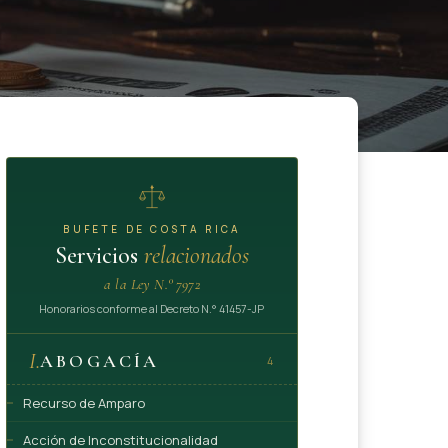
BUFETE DE COSTA RICA
Servicios
relacionados
a la Ley N.° 7972
Honorarios conforme al Decreto N.° 41457-JP
I.
ABOGACÍA
4
Recurso de Amparo
Acción de Inconstitucionalidad