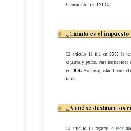
(Nota de Sinalevi: Mediante el artículo N° 3 d
Consumidor del INEC.
este impuesto el vino utilizado para el ritu
actualización de este impuest
¿Cuánto es el impuesto 
ARTÍCULO 2
El artículo 11 fija en
95%
la tar
(DEROGADO, por el artículo 2°
cigarros y puros. Para las bebidas 
en
10%
. Ambos quedan fuera del m
ARTÍCULO 3
tarifas.
El hecho generador del impuesto establecido
¿A qué se destinan los 
artículo 1 ocurre para lo siguiente:
a) La producción nacional en las ventas a nivel
El artículo 14 reparte lo recaud