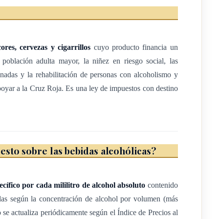
Impuesto (colones por mililitro de alcohol absoluto)
3,66
ores, cervezas y cigarrillos
cuyo producto financia un
4,35
 población adulta mayor, la niñez en riesgo social, las
5,10
nadas y la rehabilitación de personas con alcoholismo y
yar a la Cruz Roja. Es una ley de impuestos con destino
alizados por el artículo 1º de la resolución N° MH-DGH-RES-
 montos de los impuestos específicos por cada mililitro de
cero coma ochenta y cinco por ciento (-0,85%), con lo cual
sto sobre las bebidas alcohólicas?
roducción nacional destinadas a la exportación
cífico por cada mililitro de alcohol absoluto
contenido
adas según la concentración de alcohol por volumen (más
1° de la Ley N° 8399 de 19 de diciembre de 2003).
 se actualiza periódicamente según el Índice de Precios al