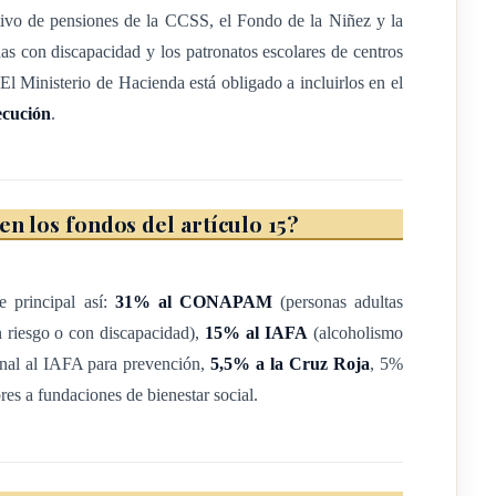
el producto, el acto que
tivo de pensiones de la CCSS, el Fondo de la Niñez y la
as con discapacidad y los patronatos escolares de centros
. El Ministerio de Hacienda está obligado a incluirlos en el
 declaración aduanera
ecución
.
resentación.
a cualquier acto que
en los fondos del artículo 15?
 dominio del producto, con
designación y de las
e principal así:
31% al CONAPAM
(personas adultas
 riesgo o con discapacidad),
15% al IAFA
(alcoholismo
 se entenderá por
nal al IAFA para prevención,
5,5% a la Cruz Roja
, 5%
 a fundaciones de bienestar social.
io nacional, cumplidos los
venientes tanto de