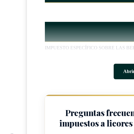
IMPUESTO ESPECÍFICO SOBRE LAS B
ARTÍCULO 1
Abrir
Créase un impuesto específico por cada mililitr
producción nacional o importada, indistintamen
volumen, de acuerdo con la siguiente tabla:
Preguntas frecuen
impuestos a licores 