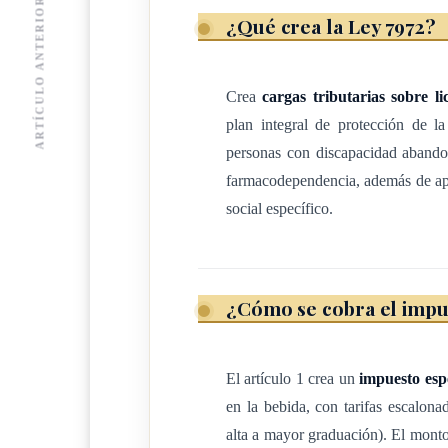
Porcentaje de alcohol por volumen
ARTÍCULO ANTERIOR
¿Qué crea la Ley 7972?
Hasta 15%
Crea
cargas tributarias sobre lic
Más de 15% y hasta 30%
plan integral de protección de la
Más de 30%
personas con discapacidad abando
farmacodependencia, además de apo
social específico.
(Los montos del impuesto anterior fueron actu
0025-2026 del 9 de abril de 2026,"Actualiza los
alcohol absoluto, mediante un ajuste de menos 
¿Cómo se cobra el impue
disminuye el monto de impuesto")
Este impuesto no se aplicará a las bebidas de p
El artículo 1 crea un
impuesto espe
en la bebida, con tarifas escalon
(Así reformado por el artículo 
alta a mayor graduación). El monto