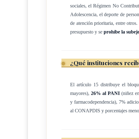
fecha de emisión de la factura o de la entrega d
sociales, el Régimen No Contribu
Adolescencia, el deporte de person
suceda primero.
de atención prioritaria, entre otros
b) La importación o internación, al aceptar la
presupuesto y se
prohíbe la subej
en todos los casos, independientemente de su p
Para aplicar el impuesto, se entenderá por vent
¿Qué instituciones recib
involucre o tenga como fin último transferir el
independencia de su naturaleza jurídica, de la 
El artículo 15 distribuye el bloqu
mayores),
26% al PANI
(niñez en
condiciones pactadas por las partes. Asimismo,
y farmacodependencia), 7% adicio
al CONAPDIS y porcentajes menores
importación o internación el ingreso al territor
trámites legales, de las bebidas alcohólicas pro