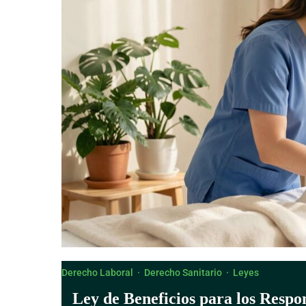
Derecho Canónico
Derecho Laboral
·
Derecho Sanitario
·
Leyes
Ley de Beneficios para los Respo