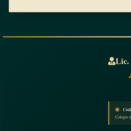
Lic.
Códi
Colegio 