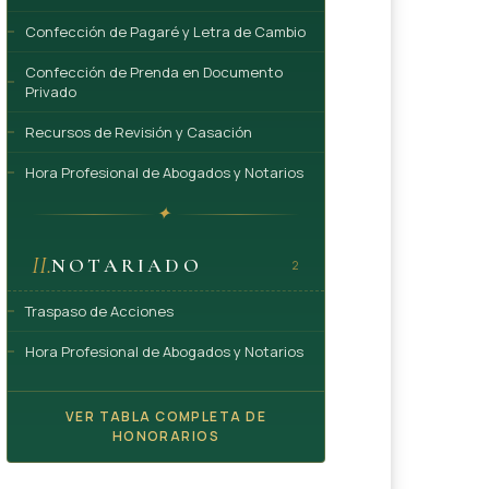
Confección de Pagaré y Letra de Cambio
Confección de Prenda en Documento
Privado
Recursos de Revisión y Casación
Hora Profesional de Abogados y Notarios
✦
II.
NOTARIADO
2
Traspaso de Acciones
Hora Profesional de Abogados y Notarios
VER TABLA COMPLETA DE
HONORARIOS