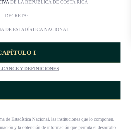
TIVA
DE LA REPÚBLICA DE COSTA RICA
DECRETA:
MA DE ESTADÍSTICA NACIONAL
CAPÍTULO I
LCANCE Y DEFINICIONES
ema de Estadística Nacional, las instituciones que lo componen,
inación y la obtención de información que permita el desarrollo