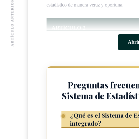
ARTÍCULO ANTERIOR
estadístico de manera veraz y oportuna.
ARTÍCULO 2
Abrir
Ámbito de aplicación
Las disposiciones de la presente ley serán aplic
los informantes, según se definen en el artículo 
Preguntas frecuen
ARTÍCULO 3
Sistema de Estadíst
Definiciones y acrónimos
¿Qué es el Sistema de E
Para efectos de esta normativa se establecen la
integrado?
Definiciones: