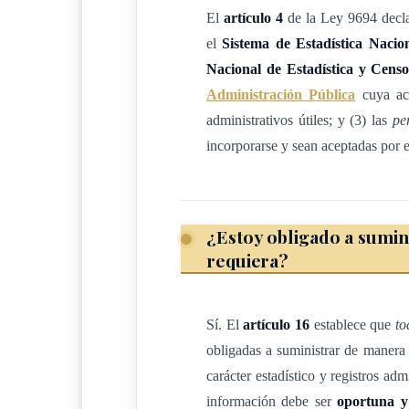
El
artículo 4
de la Ley 9694 decla
a) Dato estadístico: valor cuantitativo de un c
el
Sistema de Estadística Nacio
tiempo y espacio.
Nacional de Estadística y Cens
b) Base de datos innominada: arreglo matricia
Administración Pública
cuya act
incluyen los datos de identificación de las 
administrativos útiles; y (3) las
pe
incorporarse y sean aceptadas por
c) Directorio de unidades estadísticas instituc
agropecuarias u otras clases de unidades in
muestra! que permita seleccionar las muestra
y publicar estadísticas sobre la demografía d
¿Estoy obligado a sumin
d) ENDE: Estrategia Nacional de Desarrollo Es
requiera?
marco orientador y estratégico para el Sist
e) Estadísticas oficiales: son las estadísticas
Sí. El
artículo 16
establece que
to
conocidas, que suministran información rele
obligadas a suministrar de maner
las políticas y los programas públicos, y po
carácter estadístico y registros adm
f) Independencia técnica: potestad de los órgan
información debe ser
oportuna y