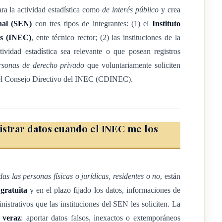
ra la actividad estadística como
de interés público
y crea
onjunto específico respecto a una variable, con referencia de
nal (SEN)
con tres tipos de integrantes: (1) el
Instituto
os (INEC)
, ente técnico rector; (2) las instituciones de la
l de microdatos en medios computacionales, en la cual no se
ividad estadística sea relevante o que posean registros
unidades de estudio.
rsonas de derecho privado
que voluntariamente soliciten
 el Consejo Directivo del INEC (CDINEC).
ionales: listado de establecimientos económicos, empresas, fincas
stitucionales, elaborado con el objetivo de conformar un marco
s representativas para la realización de encuestas, y para obtener
e las unidades y sus características.
istrar datos cuando el INEC me los
tadístico, es un instrumento de planificación que proporciona el
ema de Estadística Nacional.
 producidas y divulgadas bajo estándares y metodologías sólidas y
das las personas físicas o jurídicas, residentes o no
, están
vante para sustentar el diseño, el monitoreo y la evaluación de
a
gratuita
y en el plazo fijado los datos, informaciones de
r tanto están contenidas en el Plan Estadístico Nacional.
inistrativos que las instituciones del SEN les soliciten. La
os que integran el Sistema de Estadística Nacional de definir las
 veraz
: aportar datos falsos, inexactos o extemporáneos