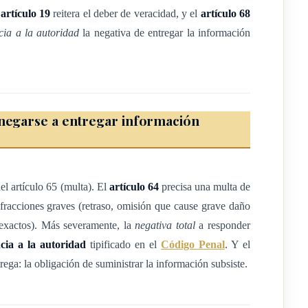
así como divulgar de manera programada las estadísticas oficiales;
l
artículo 19
reitera el deber de veracidad, y el
artículo 68
rden político ni de otro orden en la producción y divulgación de
cia a la autoridad
la negativa de entregar la información
os cartográficos, mapas y datos que permiten la delimitación
pectos territoriales y físicos. Relacionados con información
temas estadísticos de información geográfica.
 negarse a entregar información
e le soliciten registradores o encuestadores autorizados del SEN,
tipo de datos de interés público que sea generado o resguardado
el artículo 65 (multa). El
artículo 64
precisa una multa de
lica y que no tenga su acceso restringido por ley.
fracciones graves (retraso, omisión que cause grave daño
l.
inexactos). Más severamente, la
negativa total
a responder
sustento metodológico y la definición de las estadísticas y, por
cia a la autoridad
tipificado en el
Código Penal
. Y el
ión
.
rega: la obligación de suministrar la información subsiste.
derá las operaciones estadísticas, los productos y los proyectos
mos integrantes del Sistema de Estadística Nacional, para dar