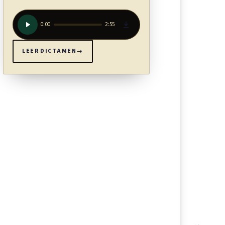
0:00
2:55
LEER DICTAMEN
→