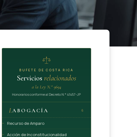
BUFETE DE COSTA RICA
Servicios
relacionados
a la Ley N.° 9694
Honorarios conforme al Decreto N.° 41457-JP
I.
ABOGACÍA
6
Recurso de Amparo
Acción de Inconstitucionalidad