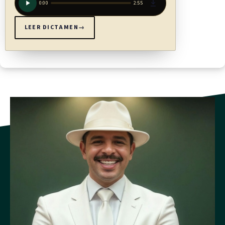
0:00
2:55
que en calidad de administrador de plataforma electrónica
pueda establecer y operar la Plataforma Electrónica de
LEER DICTAMEN
→
Factoreo, que será de uso obligatorio para todas las entidades
del sector público, cuando actúen como pagadores. El costo
de la operación correrá a cargo de las entidades de factoreo,
el cual será de conformidad con el principio de servicio al
costo. Las personas físicas o jurídicas del sector privado
también podrán utilizar esta plataforma. Las entidades
públicas con registros o bases de datos, relacionadas con el
objeto de la presente ley, deberán realizar la interconexión
necesaria con la plataforma electrónica de factoreo citada en
este párrafo.
Toda plataforma electrónica de factoreo debe cumplir las
condiciones de operación requeridas en el capítulo llI,
relativo al uso alternativo de medios electrónicos y, en cuanto