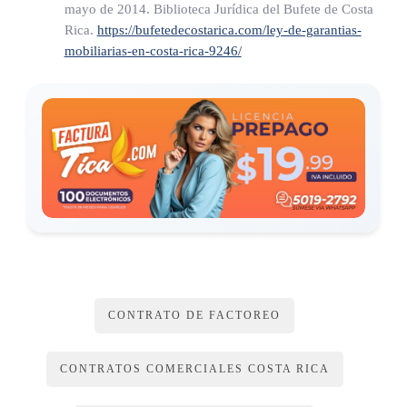
mayo de 2014. Biblioteca Jurídica del Bufete de Costa
Rica.
https://bufetedecostarica.com/ley-de-garantias-
Notificaciones
mobiliarias-en-costa-rica-9246/
La transmisión de derechos de crédito y cobro presentes y/o
futuros será notificada al pagador.
En materia de notificaciones se deberá acatar lo dispuesto en
la Ley N.° 8687, Notificaciones Judiciales, de 4 de diciembre
de 2008, en lo que resulte aplicable, sin perjuicio de lo
establecido en el artículo 25 de la Ley N.° 9246, Ley de
Garantías Mobiliarias, de 7 de mayo de 2014.
CONTRATO DE FACTOREO
CAPÍTULO III
CONTRATOS COMERCIALES COSTA RICA
USO ALTERNATIVO DE MEDIOS ELECTRÓNICOS