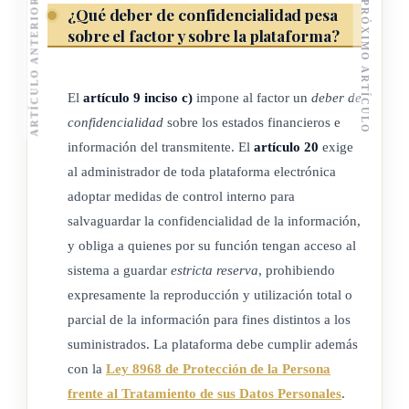
ARTÍCULO ANTERIOR
PRÓXIMO ARTÍCULO
¿Qué deber de confidencialidad pesa
Atribuciones del factor
sobre el factor y sobre la plataforma?
Son atribuciones del factor las siguientes:
El
artículo 9 inciso c)
impone al factor un
deber de
a) Asumir los derechos del crédito y cobro presentes y/o
confidencialidad
sobre los estados financieros e
futuros del transmitente, frente al pagador, en virtud del
información del transmitente. El
artículo 20
exige
traspaso.
al administrador de toda plataforma electrónica
b) Llevar a cabo los actos necesarios para el cobro de los
adoptar medidas de control interno para
salvaguardar la confidencialidad de la información,
derechos del crédito y cobro presentes y/o futuros
y obliga a quienes por su función tengan acceso al
traspasados por el transmitente.
sistema a guardar
estricta reserva
, prohibiendo
expresamente la reproducción y utilización total o
ARTÍCULO 9
parcial de la información para fines distintos a los
suministrados. La plataforma debe cumplir además
Obligaciones del factor
con la
Ley 8968 de Protección de la Persona
Son obligaciones del factor las siguientes:
frente al Tratamiento de sus Datos Personales
.