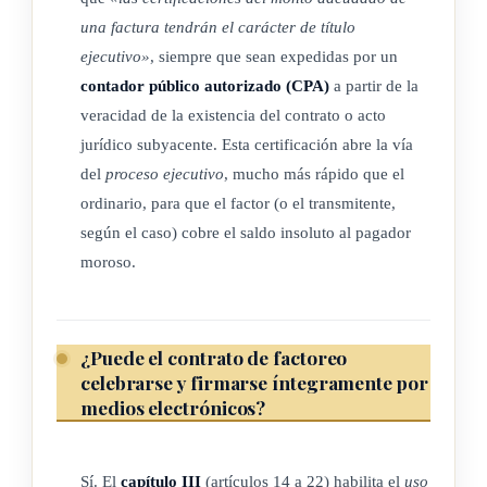
CAPÍTULO II
una factura tendrán el carácter de título
ejecutivo»
, siempre que sean expedidas por un
contador público autorizado (CPA)
a partir de la
CONTRATO DE FACTOREO
veracidad de la existencia del contrato o acto
jurídico subyacente. Esta certificación abre la vía
ARTÍCULO 3
del
proceso ejecutivo
, mucho más rápido que el
ordinario, para que el factor (o el transmitente,
Modalidades de factoreo
según el caso) cobre el saldo insoluto al pagador
moroso.
El contrato de factoreo podrá celebrarse con recurso o sin
recurso. Se entenderá con recurso, cuando el transmitente
garantice el pago de los derechos de crédito y cobro presentes
¿Puede el contrato de factoreo
y/o futuros. Esta responsabilidad, por parte del transmitente,
celebrarse y firmarse íntegramente por
deberá constar en un documento colateral de garantía o en
medios electrónicos?
una de las cláusulas del contrato. Se entenderá sin recurso,
cuando no se asuma dicha obligación por parte del
Sí. El
capítulo III
(artículos 14 a 22) habilita el
uso