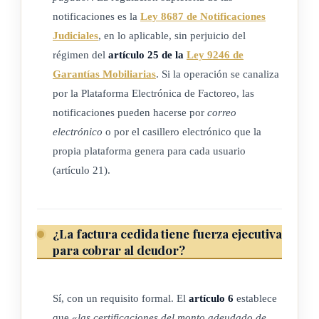
notificaciones es la
Ley 8687 de Notificaciones
como objetivo mejorar la eficiencia y transparencia y
Judiciales
, en lo aplicable, sin perjuicio del
publicidad en los procesos de descuento para todos los
régimen del
artículo 25 de la
Ley 9246 de
usuarios, agilizando los trámites y requisitos necesarios
Garantías Mobiliarias
. Si la operación se canaliza
para formalizar el proceso de cesión, eliminando la
por la Plataforma Electrónica de Factoreo, las
presentación física de los documentos de cesión de cada
notificaciones pueden hacerse por
correo
una de las partes involucradas en el proceso, para que
electrónico
o por el casillero electrónico que la
únicamente permanezca el archivo electrónico, lo
propia plataforma genera para cada usuario
cual permite incrementar la seguridad y confianza en el
(artículo 21).
proceso de cesión de los documentos.
l) Transmitente o cliente: persona física o jurídica,
¿La factura cedida tiene fuerza ejecutiva
patrimonio autónomo o entidad de derecho público
para cobrar al deudor?
propietaria de derechos de crédito y cobro presentes y/o
futuros, que los transmite por cualquier título o medio
legal, para ser descontados por un factor.
Sí, con un requisito formal. El
artículo 6
establece
que
«las certificaciones del monto adeudado de