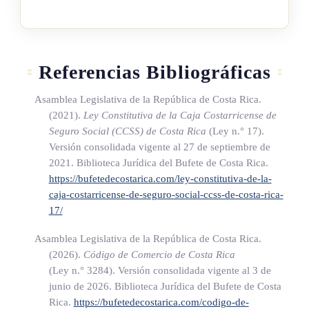
b) Exigir el monto acordado por el traspaso de los derechos
de crédito y cobro presentes y/o futuros, en el tiempo y la
forma estipulados en el contrato de factoreo.
Referencias Bibliográficas
ARTÍCULO 11
Asamblea Legislativa de la República de Costa Rica.
(2021).
Ley Constitutiva de la Caja Costarricense de
Obligaciones del transmitente
Seguro Social (CCSS) de Costa Rica
(Ley n.° 17)
.
Versión consolidada vigente al 27 de septiembre de
2021. Biblioteca Jurídica del Bufete de Costa Rica.
Son obligaciones del transmitente las siguientes:
https://bufetedecostarica.com/ley-constitutiva-de-la-
caja-costarricense-de-seguro-social-ccss-de-costa-rica-
a) Brindar toda la información fidedigna referente al estado
17/
de los derechos de crédito y cobro presentes y/o futuros al
factor, para que este pueda gestionar y cobrar los créditos
Asamblea Legislativa de la República de Costa Rica.
(2026).
Código de Comercio de Costa Rica
transmitidos mediante un contrato de factoreo.
(Ley n.° 3284)
. Versión consolidada vigente al 3 de
b) Abstenerse de realizar cualquier tipo de acto u omisión
junio de 2026. Biblioteca Jurídica del Bufete de Costa
que perjudique los derechos de crédito y cobro presentes
Rica.
https://bufetedecostarica.com/codigo-de-