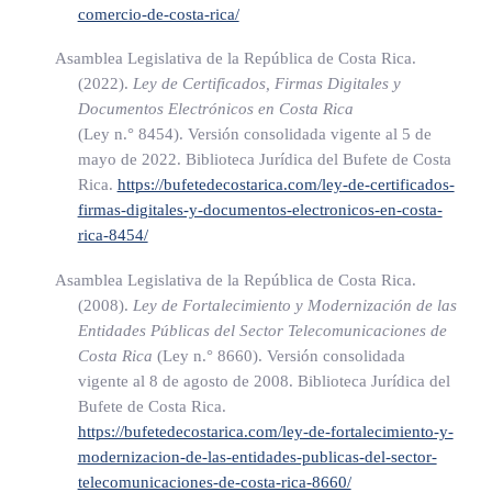
y/o futuros transmitidos al factor mediante un contrato de
comercio-de-costa-rica/
factoreo.
Asamblea Legislativa de la República de Costa Rica.
c) Contar con la autorización previa, por escrito, por parte
(2022).
Ley de Certificados, Firmas Digitales y
del factor, en caso de requerir modificar los derechos
Documentos Electrónicos en Costa Rica
(Ley n.° 8454)
. Versión consolidada vigente al 5 de
transmitidos.
mayo de 2022. Biblioteca Jurídica del Bufete de Costa
d) En los contratos de factoreo con recurso que suscriba,
Rica.
https://bufetedecostarica.com/ley-de-certificados-
garantizar que los derechos de crédito y cobro presentes
firmas-digitales-y-documentos-electronicos-en-costa-
rica-8454/
y/o futuros transmitidos sean ciertos y exigibles al
vencimiento, y pagar al factor los montos acordados
Asamblea Legislativa de la República de Costa Rica.
según el contrato.
(2008).
Ley de Fortalecimiento y Modernización de las
Entidades Públicas del Sector Telecomunicaciones de
e) Transmitir los créditos, dar garantía de la existencia y
Costa Rica
(Ley n.° 8660)
. Versión consolidada
legitimidad de los créditos, y pagar las comisiones
vigente al 8 de agosto de 2008. Biblioteca Jurídica del
pactadas.
Bufete de Costa Rica.
https://bufetedecostarica.com/ley-de-fortalecimiento-y-
modernizacion-de-las-entidades-publicas-del-sector-
ARTÍCULO 12
telecomunicaciones-de-costa-rica-8660/