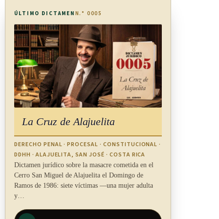
los usuarios revisar tanto su correo electrónico como su
ÚLTIMO DICTAMEN
N.° 0005
casillero electrónico con la frecuencia oportuna, para conocer
las notificaciones que se le han realizado.
ARTÍCULO 22
Plataformas electrónicas
La Cruz de Alajuelita
Las entidades privadas podrán implementar plataformas
electrónicas de factoreo y el costo de la operación de dichas
DERECHO PENAL · PROCESAL · CONSTITUCIONAL ·
plataformas correrá a cargo de las entidades de factoreo.
DDHH · ALAJUELITA, SAN JOSÉ · COSTA RICA
Dictamen jurídico sobre la masacre cometida en el
Se autoriza al Instituto Costarricense de Electricidad (ICE) o
Cerro San Miguel de Alajuelita el Domingo de
Ramos de 1986: siete víctimas —una mujer adulta
una de sus empresas, de conformidad con la Ley 8660,
y…
Fortalecimiento y Modernización de las Entidades Públicas
del Sector Telecomunicaciones, de 8 de agosto de 2008, para