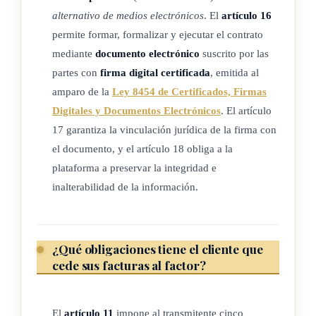
transmitente, en cuyo caso el factor asumirá los riesgos de no
alternativo de medios electrónicos
. El
artículo 16
pago.
permite formar, formalizar y ejecutar el contrato
mediante
documento electrónico
suscrito por las
ARTÍCULO 4
partes con
firma digital certificada
, emitida al
amparo de la
Ley 8454 de Certificados, Firmas
Autenticidad de la firma original
Digitales y Documentos Electrónicos
. El artículo
17 garantiza la vinculación jurídica de la firma con
Toda firma, tanto en el recibo de la factura como en otros
el documento, y el artículo 18 obliga a la
documentos comerciales, se presumirá auténtica y realizada
plataforma a preservar la integridad e
por funcionario autorizado para ese fin, salvo prueba en
inalterabilidad de la información.
contrario.
¿Qué obligaciones tiene el cliente que
ARTÍCULO 5
cede sus facturas al factor?
Estipulación del precio en tractos
El
artículo 11
impone al transmitente cinco