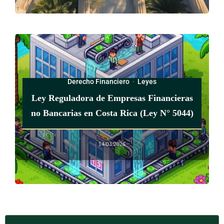
Integridad
e inalterabilidad de la información
La plataforma electrónica deberá conservar, sin ningún tipo
de alteración, los formularios y documentos electrónicos
enviados y recibidos, y en una bitácora dejar constancia de
todas las transacciones y los mensajes generados. El acceso a
la información, sea total o parcial, se definirá según el perfil
Derecho Financiero
·
Leyes
de cada persona usuaria.
Ley Reguladora de Empresas Financieras
no Bancarias en Costa Rica (Ley N° 5044)
La violación de este artículo conlleva sanciones reguladas en
la legislación penal vigente.
14/03/2026
ARTÍCULO 19
Almacenamiento y custodia de la información
Una plataforma electrónica debe contar con los espacios