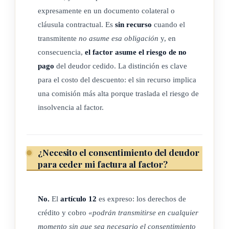
expresamente en un documento colateral o
e) Documento electrónico: cualquier manifestación con
cláusula contractual. Es
sin recurso
cuando el
carácter representativo o declarativo, expresado o
transmitente
no asume esa obligación
y, en
transmitido por un medio electrónico o informático.
consecuencia,
el factor asume el riesgo de no
f) Factor: constituye la persona física o jurídica que cuenta
pago
del deudor cedido. La distinción es clave
con recursos financieros y técnicos que le permite
para el costo del descuento: el sin recurso implica
administrar la facturación desde la investigación hasta su
una comisión más alta porque traslada el riesgo de
recuperación. Sus obligaciones dependen de los servicios
insolvencia al factor.
pactados en el contrato.
g) Factoraje: producto financiero que consiste en anticipar
los derechos de crédito y cobro presentes y/o futuros, los
¿Necesito el consentimiento del deudor
cuales son cedidos por un transmitente a un factor y este a
para ceder mi factura al factor?
su vez se encarga de administrar y cobrar dichos derechos
al pagador como primer obligado.
No.
El
artículo 12
es expreso: los derechos de
h) Factura electrónica: documento comercial con efectos
crédito y cobro
«podrán transmitirse en cualquier
tributarios, generado, expresado y transmitido en formato
momento sin que sea necesario el consentimiento