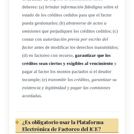
Cuando el precio facturado deba pagarse en tractos, dicha
deberes: (a)
brindar información fidedigna
sobre el
condición se hará constar en la factura y en los otros derechos
estado de los créditos cedidos para que el factor
de crédito y cobro presentes y/o futuros.
pueda gestionarlos; (b)
abstenerse de actos u
omisiones
que perjudiquen los créditos cedidos; (c)
contar con
autorización previa por escrito del
ARTÍCULO 6
factor
antes de modificar los derechos transmitidos;
(d) en factoreo con recurso,
garantizar que los
Ejecutividad del monto adecuado de la factura
créditos sean ciertos y exigibles al vencimiento
y
pagar al factor los montos pactados si el deudor
Las certificaciones del monto adeudado de una factura
incumple; (e)
transmitir los créditos, garantizar su
tendrán el carácter de título ejecutivo, cuando sean expedidas
existencia y legitimidad y pagar las comisiones
por un contador público autorizado, a partir de la veracidad
acordadas.
de la existencia del contrato o acto jurídico.
ARTÍCULO 7
¿Es obligatorio usar la Plataforma
Electrónica de Factoreo del ICE?