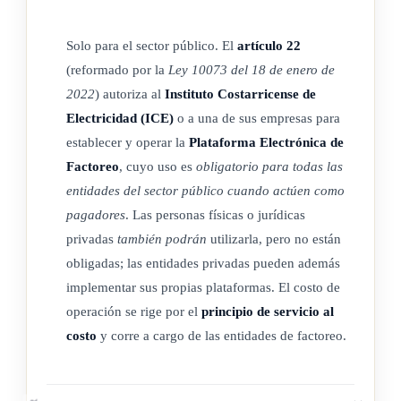
Trasmisión de la factura y otros derechos de crédito y
cobro
Solo para el sector público. El
artículo 22
(reformado por la
Ley 10073 del 18 de enero de
Las facturas y otros derechos de crédito y cobro presentes y/o
2022
) autoriza al
Instituto Costarricense de
futuros podrán ser transmitidos en las formas previstas por la
Electricidad (ICE)
o a una de sus empresas para
Ley N.° 9246,
Ley de Garantías Mobiliarias
, de 7 de mayo
establecer y operar la
Plataforma Electrónica de
de 2014, para la cesión y endosados de conformidad con la
Factoreo
, cuyo uso es
obligatorio para todas las
Ley N.° 3284,
Código de Comercio
, de 30 de abril de 1964,
entidades del sector público cuando actúen como
según sea la configuración jurídica del derecho a transmitir.
pagadores
. Las personas físicas o jurídicas
La observancia de las formas propias de la cesión será
privadas
también podrán
utilizarla, pero no están
necesaria solamente cuando el endoso de facturas para el
obligadas; las entidades privadas pueden además
implementar sus propias plataformas. El costo de
traspaso del derecho sea incluido en el sistema de garantías
operación se rige por el
principio de servicio al
mobiliarias.
costo
y corre a cargo de las entidades de factoreo.
ARTÍCULO 8