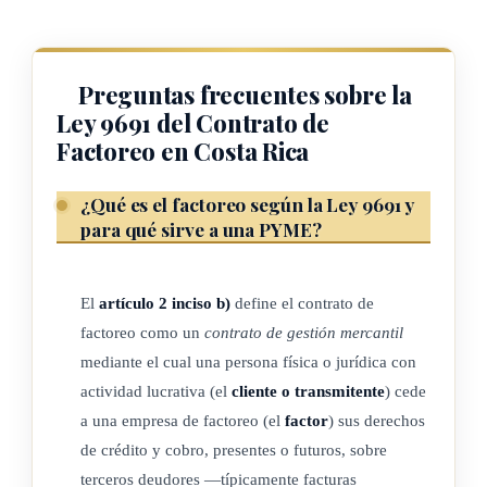
Definiciones
Para los efectos de la presente ley se entenderá lo siguiente:
Preguntas frecuentes sobre la
Ley 9691 del Contrato de
a) Administrador de la plataforma electrónica de factoreo:
Factoreo en Costa Rica
órgano responsable encargado de la administración de la
Plataforma Electrónica de Factoreo.
¿Qué es el factoreo según la Ley 9691 y
para qué sirve a una PYME?
b) Contrato de factoreo: contrato de gestión mercantil
mediante el cual una persona física o jurídica que
desarrolla una actividad lucrativa, llamada cliente,
El
artículo 2 inciso b)
define el contrato de
transmite a la empresa de factoreo, llamado factor, sus
factoreo como un
contrato de gestión mercantil
derechos de crédito y cobro presentes y/o futuros de
mediante el cual una persona física o jurídica con
terceros deudores, sea mediante facturas o cualquier otro
actividad lucrativa (el
cliente o transmitente
) cede
efecto comercial, a cambio de una remuneración
a una empresa de factoreo (el
factor
) sus derechos
previamente estipulada.
de crédito y cobro, presentes o futuros, sobre
Este contrato puede comprender también otros tipos de
terceros deudores —típicamente facturas