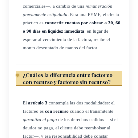
comerciales—, a cambio de una
remuneración
cláusulas relacionadas con la gestión financiera,
previamente estipulada
. Para una PYME, el efecto
administrativa y contable de derechos de crédito y cobro
práctico es
convertir cuentas por cobrar a 30, 60
presentes y/o futuros, la administración de las cuentas, la
o 90 días en liquidez inmediata
: en lugar de
evaluación e investigación de los clientes y la cobranza de los
esperar al vencimiento de la factura, recibe el
créditos, así como la inclusión de una cláusula de garantía
monto descontado de manos del factor.
para el factor, en caso de incumplimiento de los terceros
deudores.
c) Contrato electrónico: contrato realizado en un documento
¿Cuál es la diferencia entre factoreo
con recurso y factoreo sin recurso?
electrónico y firmado por las partes, mediante una firma
digital certificada.
d) Derecho de crédito y cobro presente y/o futuro: derecho
El
artículo 3
contempla las dos modalidades: el
contractual o extracontractual de reclamar o recibir una
factoreo es
con recurso
cuando el transmitente
suma de dinero de un tercero, adeudado actualmente o
garantiza el pago
de los derechos cedidos —si el
que pueda adeudarse en el futuro, incluyendo, entre otros,
deudor no paga, el cliente debe reembolsar al
las cuentas por cobrar y las regalías.
factor—, y esa responsabilidad debe constar