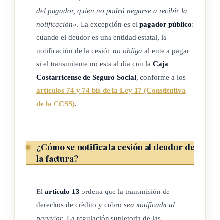
electrónico.
del pagador, quien no podrá negarse a recibir la
i) Formulario electrónico: documento electrónico
notificación»
. La excepción es el
pagador público
:
estandarizado disponible en la plataforma electrónica de
cuando el deudor es una entidad estatal, la
factoreo, para realizar actos de los procedimientos de
notificación de la cesión
no obliga
al ente a pagar
factoraje. Estos formularios deben ser completados y
si el transmitente no está al día con la
Caja
firmados digitalmente por los interesados.
Costarricense de Seguro Social
, conforme a los
artículos 74 y 74 bis de la Ley 17 (Constitutiva
j) Pagador: persona física o jurídica, patrimonio autónomo o
de la CCSS)
.
entidad de derecho público, que es el primer obligado a
pagar los derechos de crédito y cobro presentes y/o
futuros objeto de transmisión.
¿Cómo se notifica la cesión al deudor de
k) Plataforma electrónica de factoreo: solución informática
la factura?
para la automatización de la tramitología que realizan los
transmitentes, para presentar una solicitud de cesión de
descuento de derechos de crédito y cobro presentes y/o
El
artículo 13
ordena que la transmisión de
futuros, a favor de un factor y que debe ser pagada por un
derechos de crédito y cobro
sea notificada al
tercero, conforme a derecho. Es un sistema que tiene
pagador
. La regulación supletoria de las