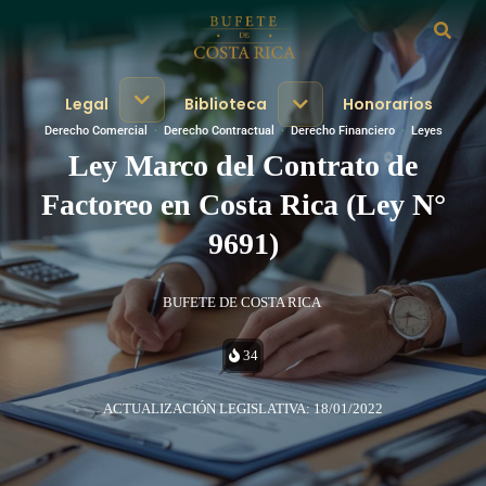
Legal
Biblioteca
Honorarios
Derecho Comercial
·
Derecho Contractual
·
Derecho Financiero
·
Leyes
Ley Marco del Contrato de
Factoreo en Costa Rica (Ley N°
9691)
BUFETE DE COSTA RICA
34
ACTUALIZACIÓN LEGISLATIVA: 18/01/2022