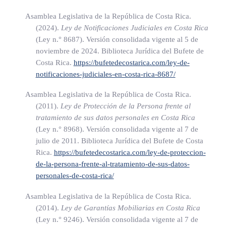
Validez de la transmisión de derechos de crédito y cobro
Asamblea Legislativa de la República de Costa Rica.
(2024).
Ley de Notificaciones Judiciales en Costa Rica
Los derechos de crédito y cobro presentes y/o futuros podrán
(Ley n.° 8687)
. Versión consolidada vigente al 5 de
transmitirse en cualquier momento sin que sea necesario el
noviembre de 2024. Biblioteca Jurídica del Bufete de
Costa Rica.
https://bufetedecostarica.com/ley-de-
consentimiento del pagador, quien no podrá negarse a recibir
notificaciones-judiciales-en-costa-rica-8687/
la notificación.
Asamblea Legislativa de la República de Costa Rica.
Cuando el pagador sea un ente público, la notificación no
(2011).
Ley de Protección de la Persona frente al
obliga a la institución a realizar el pago cuando el
tratamiento de sus datos personales en Costa Rica
(Ley n.° 8968)
. Versión consolidada vigente al 7 de
transmitente no se encuentre al día con las obligaciones con
julio de 2011. Biblioteca Jurídica del Bufete de Costa
la
seguridad social
, de conformidad con lo regulado en los
Rica.
https://bufetedecostarica.com/ley-de-proteccion-
artículos 74 y 74 bis de la Ley N.° 17, Ley Constitutiva de la
de-la-persona-frente-al-tratamiento-de-sus-datos-
Caja Costarricense de Seguro Social CCSS, de 22 de octubre
personales-de-costa-rica/
de 1943.
Asamblea Legislativa de la República de Costa Rica.
(2014).
Ley de Garantías Mobiliarias en Costa Rica
(Ley n.° 9246)
. Versión consolidada vigente al 7 de
ARTÍCULO 13