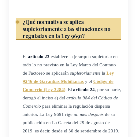
a) Pagar el monto acordado al transmitente en la forma y el
tiempo convenidos en el contrato.
¿Qué normativa se aplica
b) En caso de que renuncie a la garantía del transmitente,
supletoriamente a las situaciones no
reguladas en la Ley 9691?
asumir el riesgo de insolvencia del pagador, según las
condiciones definidas en el contrato.
c) Deber de confidencialidad en relación con los estados
El
artículo 23
establece la jerarquía supletoria: en
financieros e información de los transmitentes.
todo lo no previsto en la Ley Marco del Contrato
de Factoreo se aplicarán
supletoriamente
la
Ley
ARTÍCULO 10
9246 de Garantías Mobiliarias
y el
Código de
Comercio (Ley 3284)
. El
artículo 24
, por su parte,
Atribuciones del transmitente
derogó el inciso e) del
artículo 984 del Código de
Comercio
para eliminar la regulación dispersa
Son atribuciones del transmitente las siguientes:
anterior. La Ley 9691 rige
un mes después
de su
publicación en La Gaceta del 29 de agosto de
a) Transmitir los derechos de crédito y cobro presentes y/o
2019, es decir, desde el 30 de septiembre de 2019.
futuros.