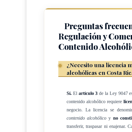
Definiciones
Para los propósitos perseguidos con esta ley, se
Preguntas frecuen
Licencia: acto administrativo cuyo otorgamient
Regulación y Comer
autoriza la comercialización de bebidas con con
Contenido Alcohóli
Patente: impuesto que percibe la municipalidad
¿Necesito una licencia 
Patentado: persona física o jurídica que explot
alcohólicas en Costa Ric
alcohólico.
Salario base: para los efectos de esta ley es el
Sí.
El
artículo 3
de la Ley 9047 es
1993, y sus reformas.
contenido alcohólico requiere
lice
negocio. La licencia se denomi
C
contenido alcohólico
y
no const
transferir, traspasar ni enajenar.