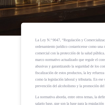
La Ley N.º 9047, “Regulación y Comercializaci
ordenamiento jurídico costarricense como una n
comercial con la protección de la salud públic
marco normativo actualizado que regule el cons
abusivas y garantizando la seguridad de los cons
fiscalización de estos productos, la ley refuerza
como la legislación laboral y tributaria. En ese 
prevención del alcoholismo y la promoción del b
La normativa aborda, entre otros temas, la defi
salario base, que son la base para la regulación