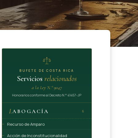
BUFETE DE COSTA RICA
Servicios
relacionados
a la Ley N.° 9047
Honorarios conforme al Decreto N.° 41457-JP
I.
ABOGACÍA
6
Recurso de Amparo
Acción de Inconstitucionalidad