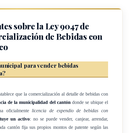
 entenderá por:
tes sobre la Ley 9047 de
o, previo cumplimiento de requisitos y pago de ese derecho,
cialización de Bebidas con
tenido alcohólico.
co
 por concepto del expendio de bebidas con contenido alcohólico.
municipal para vender bebidas
a una licencia para el expendio de bebidas con contenido
a?
 establecido en el artículo 2 de la Ley N.° 7337, de 5 de mayo de
tablece que la comercialización al detalle de bebidas con
ncia de la municipalidad del cantón
donde se ubique el
na oficialmente
licencia de expendio de bebidas con
APÍTULO II
ituye un activo
: no se puede vender, canjear, arrendar,
 Cada cantón fija sus propios montos de patente según las