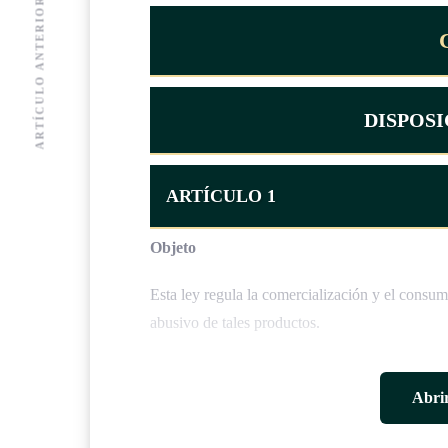
ARTÍCULO ANTERIOR
DISPOS
ARTÍCULO 1
Objeto
Esta ley regula la comercialización y el consu
abusivo de tales productos.
ARTÍCULO 2
Abrir