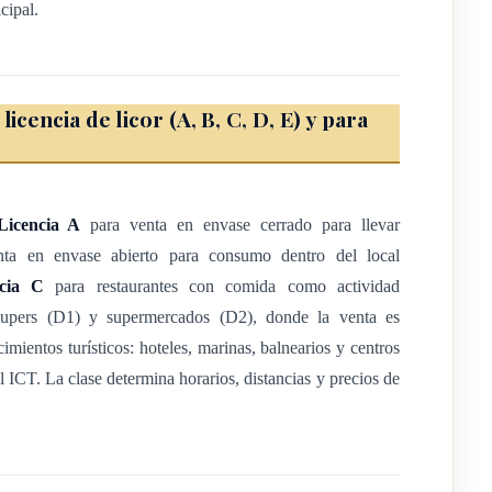
LICENCIAS
cipal.
licencia de licor (A, B, C, D, E) y para
 bebidas con contenido alcohólico
ontenido alcohólico requiere licencia de la municipalidad del
Licencia A
para venta en envase cerrado para llevar
 que otorguen las municipalidades para la comercialización de
ta en envase abierto para consumo dentro del local
á "licencia de expendio de bebidas con contenido alcohólico" y
ncia C
para restaurantes con comida como actividad
ender, canjear, arrendar, transferir, traspasar ni enajenar en
upers (D1) y supermercados (D2), donde la venta es
imientos turísticos: hoteles, marinas, balnearios y centros
 soliciten para utilizarla en el establecimiento que se pretende
el ICT. La clase determina horarios, distancias y precios de
 o de dueño y, en el caso de las personas jurídicas, si la
en más de un cincuenta por ciento (50%) o si se da alguna otra
sonas físicas o jurídicas que ejercen el control de la sociedad, se