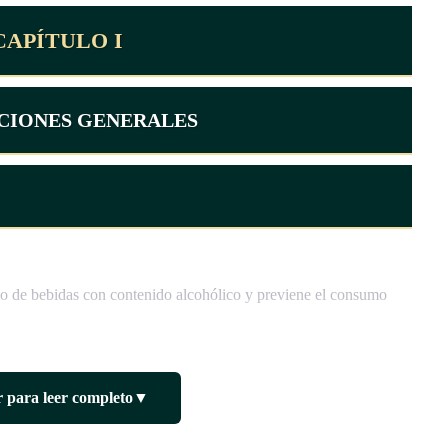
CAPÍTULO I
ICIONES GENERALES
mo de bebidas con contenido alcohólico y previene el consumo
 para leer completo
▼