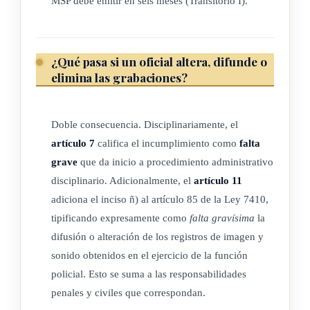
MSP debe emitir en seis meses (Transitorio I).
disposiciones legales aplicables y en las demás
disposiciones que la desarrollen, así como al
principio de
legalidad
.
¿Qué pasa si un oficial altera, difunde o
c) Confidencialidad: garantía de que determinada
elimina las grabaciones?
información, fuente o sistema esté disponible solo a
personas previamente autorizadas, para resguardar datos
Doble consecuencia. Disciplinariamente, el
que sean considerados de orden confidencial o privados,
artículo 7
califica el incumplimiento como
falta
dados los fines a tutelar de seguridad nacional, orden
grave
que da inicio a procedimiento administrativo
público, la salud y políticas públicas.
disciplinario. Adicionalmente, el
artículo 11
d)
Integridad
: los datos deben mantenerse intactos de manera
adiciona el inciso ñ) al artículo 85 de la Ley 7410,
que se preserve su originalidad y confiabilidad, para
tipificando expresamente como
falta gravísima
la
garantizar la integridad de la información, adoptando las
difusión o alteración de los registros de imagen y
precauciones necesarias para que no sean modificados o
sonido obtenidos en el ejercicio de la función
eliminados sin autorización, es necesario mantener su
policial. Esto se suma a las responsabilidades
legitimidad y consistencia, ajustándose a la realidad, en
penales y civiles que correspondan.
caso de falla, por una alteración o falsificación genera una