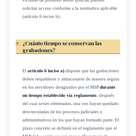
solicitar acceso conforme a la normativa aplicable
ARTÍCULO 4
(artículo 6 inciso b).
Principios rectores
¿Cuánto tiempo se conservan las
a) Interés público: entendido como necesidades colectivas,
grabaciones?
protegidas mediante la intervención directa y permanente
del Estado, teniendo supremacía sobre el interés privado.
El derecho a la propia imagen no impedirá su captación y
El
artículo 6 inciso a)
dispone que las grabaciones
reproducción, cuando se trate de personas que ejerzan un
deben respaldarse y almacenarse de manera segura
cargo público o una profesión de notoriedad o proyección
en los servidores designados por el MSP
durante
pública y la imagen se capte durante un acto público o en
un tiempo establecido vía reglamento
, después
lugares abiertos al público y en el marco de la protección
del cual
serán eliminadas
, una vez hayan quedado
desvinculadas de los procesos judiciales o
a la seguridad ciudadana.
administrativos en los que hayan formado parte. El
b) Legalidad: el tratamiento de datos es una actividad
plazo concreto se definirá en el reglamento que el
regulada que debe sujetarse a lo establecido en las