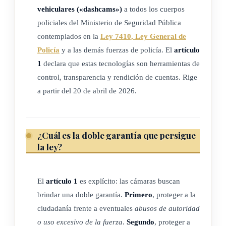
vehiculares («dashcams»)
a todos los cuerpos
funcionarias policiales en el legítimo desempeño de sus
policiales del Ministerio de Seguridad Pública
labores. Las imágenes y los sonidos captados podrán
contemplados en la
Ley 7410, Ley General de
constituir prueba documental en causas judiciales o
Policía
y a las demás fuerzas de policía. El
artículo
administrativas, con el valor probatorio que en cada caso
1
declara que estas tecnologías son herramientas de
concreto se les asigne y contribuirán al fortalecimiento de la
control, transparencia y rendición de cuentas. Rige
seguridad jurídica, tanto de la población administrativa como
a partir del 20 de abril de 2026.
de las fuerzas policiales.
¿Cuál es la doble garantía que persigue
ARTÍCULO 2
la ley?
Definiciones
El
artículo 1
es explícito: las cámaras buscan
a) Bodycam: también llamadas cámaras corporales, son
brindar una doble garantía.
Primero
, proteger a la
dispositivos de grabación de audio y video que están
ciudadanía frente a eventuales
abusos de autoridad
sujetos a la ropa de una persona, generalmente en el
o uso excesivo de la fuerza
.
Segundo
, proteger a