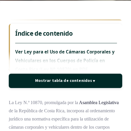
Índice de contenido
Ver Ley para el Uso de Cámaras Corporales y
Vehiculares en los Cuerpos de Policía en
Costa Rica (Ley N° 10870) en PDF
Mostrar tabla de contenidos
▼
Leer Ley para el Uso de Cámaras Corporales y
Vehiculares en los Cuerpos de Policía en
Costa Rica (Ley N° 10870)
La Ley N.º 10870, promulgada por la
Asamblea Legislativa
de la República de Costa Rica, incorpora al ordenamiento
ARTÍCULO 1
jurídico una normativa específica para la utilización de
ARTÍCULO 2
cámaras corporales y vehiculares dentro de los cuerpos