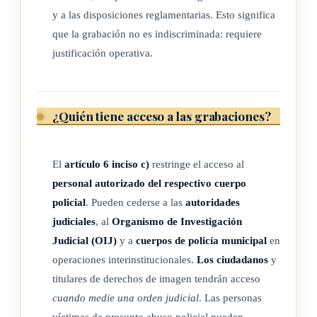
transmisión, difusión o cualquier otra forma que facilite el
y a las disposiciones reglamentarias. Esto significa
acceso a estos, el cotejo o la interconexión, así como su
que la grabación no es indiscriminada: requiere
bloqueo, supresión o destrucción, entre otros.
justificación operativa.
g) MSP: Ministerio de Seguridad Pública.
ARTÍCULO 3
¿Quién tiene acceso a las grabaciones?
Ámbito de aplicación
El
artículo 6 inciso c)
restringe el acceso al
La presente ley deberá ser de aplicación para todos los
personal autorizado del respectivo cuerpo
cuerpos policiales del Ministerio de Seguridad Pública
policial
. Pueden cederse a las
autoridades
contenidos en la Ley 7410, Ley General de Policías, del 26
judiciales
, al
Organismo de Investigación
de mayo de 1994, y demás fuerzas de policías, en el
Judicial (OIJ)
y a
cuerpos de policía municipal
en
cumplimiento de todo procedimiento policial, que involucra
operaciones interinstitucionales.
Los ciudadanos
y
la utilización de dispositivos de videovigilancia, tales como
titulares de derechos de imagen tendrán acceso
cámaras corporales "bodycams" y vehiculares "dashcams".
cuando medie una orden judicial
. Las personas
víctimas de presunto abuso policial pueden