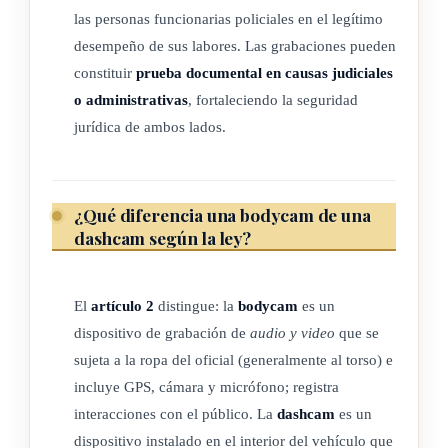
torso. Las cámaras corporales se utilizan para registrar las
las personas funcionarias policiales en el legítimo
actividades de los funcionarios policiales en el
desempeño de sus labores. Las grabaciones pueden
desempeño de sus funciones y en las interacciones con el
constituir
prueba documental en causas judiciales
público. Las cámaras corporales incluyen un dispositivo
o administrativas
, fortaleciendo la seguridad
"GPS", una cámara y su respectivo micrófono.
jurídica de ambos lados.
b) Dashcam: también llamadas cámaras vehiculares, son
dispositivos instalados en el interior del vehículo, que
graban, únicamente con video, la actividad policial
¿Qué diferencia una bodycam de una
dashcam según la ley?
relacionada con el patrullaje. Cuentan con un dispositivo
"GPS" y una cámara que busca grabar la actividad
policial. Se utilizan para registrar las actividades de los
El
artículo 2
distingue: la
bodycam
es un
funcionarios policiales en el desempeño de sus labores,
dispositivo de grabación de
audio y video
que se
cuando se encuentren transitando en los vehículos.
sujeta a la ropa del oficial (generalmente al torso) e
c) Datos personales: toda información concerniente a que
incluye GPS, cámara y micrófono; registra
una determinada persona física pueda ser identificada o
interacciones con el público. La
dashcam
es un
identificable.
dispositivo instalado en el interior del vehículo que