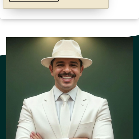
seguridad ciudadana, así como el debido cumplimiento de
las funciones policiales.
[...].
ARTÍCULO 10
REFORMA Art. 63: Uniformes
Refórmese el artículo 63 de la Ley 7410, Ley General de
Policía, del 26 de mayo de 1994. El texto es el siguiente:
Los uniformes que utilizará la Fuerza Pública serán de color
azul y deberán confeccionarse con un diseño netamente
policial. Se exceptúan de esta norma las unidades que presten
servicio en zonas fronterizas y las unidades especializadas
que, por sus funciones, requieran un atuendo diferente. El