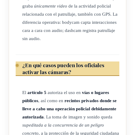
graba
únicamente video
de la actividad policial
d) Base de datos: una base de datos es una recopilación
relacionada con el patrullaje, también con GPS. La
organizada, de información o datos estructurados, que
diferencia operativa: bodycam capta interacciones
normalmente se almacena de forma electrónica en un
cara a cara con audio; dashcam registra patrullaje
sistema informático, por la cual se pueden acceder,
sin audio.
gestionar, modificar, actualizar, controlar y organizar
fácilmente los datos.
e) Cesión de datos: la cesión de datos es toda obtención de
¿En qué casos pueden los oficiales
datos resultante de la entrega de estos, de quien los
activar las cámaras?
almacena hacia otra autoridad debidamente autorizada.
f) Tratamiento de datos personales: cualquier operación o
El
artículo 5
autoriza el uso en
vías o lugares
conjunto de operaciones efectuadas mediante
públicos
, así como en
recintos privados donde se
procedimientos automatizados o manuales y aplicadas a
lleve a cabo una operación policial debidamente
datos personales, tales como la recolección, el registro, la
autorizada
. La toma de imagen y sonido queda
organización, la conservación, la modificación, la
supeditada a la concurrencia de un peligro
extracción, la consulta, la utilización, la comunicación por
concreto
, a la protección de la seguridad ciudadana