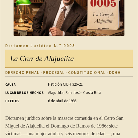
[...].
DISPOSICIONES TRANSITORIAS
Dictamen Jurídico N.° 0005
TRANSITORIO I
La Cruz de Alajuelita
El Ministerio de Seguridad Pública reglamentará la presente
DERECHO PENAL · PROCESAL · CONSTITUCIONAL · DDHH
ley en el plazo improrrogable de seis meses.
Petición CIDH 326-21
CAUSA
Alajuelita, San José · Costa Rica
LUGAR DE LOS HECHOS
TRANSITORIO II
6 de abril de 1986
HECHOS
En el plazo improrrogable de doce meses, contado a partir de
Dictamen jurídico sobre la masacre cometida en el Cerro San
la publicación de la presente ley, el Ministerio de Seguridad
Miguel de Alajuelita el Domingo de Ramos de 1986: siete
Pública, así como los demás entes ministeriales que tengan
víctimas —una mujer adulta y seis menores de edad—; una
cuerpos policiales adscritos contenidos en esta ley, deberán