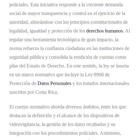
policiales. Esta iniciativa responde a la creciente demanda
ARTÍCULO 3
social de mayor transparencia y control en el ejercicio de la
ARTÍCULO 4
autoridad, alineándose con los principios constitucionales de
ARTÍCULO 5
legalidad, igualdad y protección de los
derechos humanos
. Al
regular una herramienta tecnológica de gran impacto, la
ARTÍCULO 6
norma refuerza la confianza ciudadana en las instituciones de
ARTÍCULO 7
seguridad pública y consolida la rendición de cuentas como
pilar del Estado de Derecho. En este sentido, la ley se inserta
ARTÍCULO 8
en un marco normativo que incluye la Ley 8968 de
ARTÍCULO 9
Protección de
Datos Personales
y los tratados internacionales
ARTÍCULO 10
suscritos por Costa Rica.
ARTÍCULO 11
El cuerpo normativo aborda diversos ámbitos, entre los que
DISPOSICIONES TRANSITORIAS
destacan la definición y el alcance de los dispositivos de
videovigilancia, la gestión de los datos recabados y su
TRANSITORIO I
integración con los procedimientos policiales. Asimismo,
TRANSITORIO II