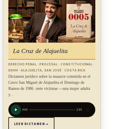
fraude a la Hacienda Pública.
MODIFICACIÓN DE OTRAS LEYES
ARTÍCULO 9
La Cruz de Alajuelita
REFORMA Art. 8: Atribuciones
DERECHO PENAL · PROCESAL · CONSTITUCIONAL ·
Adiciónese un inciso p) al artículo 8 de la Ley 7410,
Ley
DDHH · ALAJUELITA, SAN JOSÉ · COSTA RICA
General de Policía
, del 26 de mayo de 1994. El texto es el
Dictamen jurídico sobre la masacre cometida en el
siguiente:
Cerro San Miguel de Alajuelita el Domingo de
Ramos de 1986: siete víctimas —una mujer adulta
y…
[...]
p) Adquirir, gestionar y utilizar el equipo tecnológico
0:00
2:55
necesario para grabar, con audio y video, las operaciones
LEER DICTAMEN
→
policiales que faciliten la ejecución de las políticas de