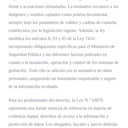
¿Qué pasa si un oficial altera, difunde o
frente a acusaciones infundadas. La normativa reconoce a las
elimina las grabaciones?
imágenes y sonidos captados como prueba documental,
siempre bajo los parámetros de validez y cadena de custodia
¿Cómo cambia la imagen y los uniformes de
establecidos por la legislación vigente. Además, la ley
la Fuerza Pública?
modifica los artículos 8, 63 y 85 de la Ley 7410,
¿Cómo se financian estas cámaras?
incorporando obligaciones específicas para el Ministerio de
¿Cómo se relaciona esta ley con la
Seguridad Pública y las diferentes fuerzas policiales en
protección de datos personales?
cuanto a la instalación, operación y control de los sistemas de
grabación. Todo ello se articula con la normativa de datos
Referencias Bibliográficas
personales, asegurando un tratamiento responsable y seguro
de la información recabada.
Para los profesionales del derecho, la Ley N.º 10870
representa una fuente esencial de referencia en materia de
evidencia digital, derechos de acceso a la información y
protección de datos. Los abogados, fiscales y jueces deberán