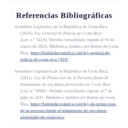
designados por el MSP y serán conservadas durante un
Referencias Bibliográficas
tiempo establecido vía reglamento, después del cual serán
eliminadas, una vez hayan quedado desvinculadas de los
Asamblea Legislativa de la República de Costa Rica.
procesos judiciales o administrativos en los que hayan
(2026).
Ley General de Policía de Costa Rica
formado parte.
(Ley n.° 7410)
. Versión consolidada vigente al 16 de
marzo de 2026. Biblioteca Jurídica del Bufete de Costa
b) Uso: las grabaciones obtenidas mediante el uso de
Rica.
https://bufetedecostarica.com/ley-general-de-
dispositivos bodycams y dashcams solo podrán utilizarse
policia-de-costa-rica-7410/
con fines legítimos, tales como material probatorio en
Asamblea Legislativa de la República de Costa Rica.
procedimientos judiciales o administrativos, revisión
(2011).
Ley de Protección de la Persona frente al
interna y capacitación de oficiales.
tratamiento de sus datos personales en Costa Rica
Asimismo, las personas víctimas de un presunto abuso
(Ley n.° 8968)
. Versión consolidada vigente al 7 de
policial podrán solicitar el acceso y la utilización de dichas
julio de 2011. Biblioteca Jurídica del Bufete de Costa
Rica.
https://bufetedecostarica.com/ley-de-proteccion-
grabaciones, de conformidad con la normativa aplicable,
de-la-persona-frente-al-tratamiento-de-sus-datos-
garantizando siempre la protección de datos personales y los
personales-de-costa-rica/
derechos fundamentales
de todas las partes involucradas.