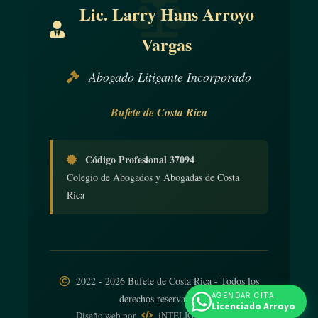
Lic. Larry Hans Arroyo
como "bodycam" y "dashcam", así como para llevar a cabo
todas las acciones necesarias para asegurar el adecuado
Vargas
funcionamiento de estas tecnologías.
Abogado Litigante Incorporado
Rige a partir de su publicación.
Bufete de Costa Rica
Código Profesional 37094
Colegio de Abogados y Abogadas de Costa
Rica
2022 - 2026 Bufete de Costa Rica - Todos los
AGENDAR CITA
derechos reservados
Licenciado Arroyo
Diseño web
por
iNTELIGENCIA Viva