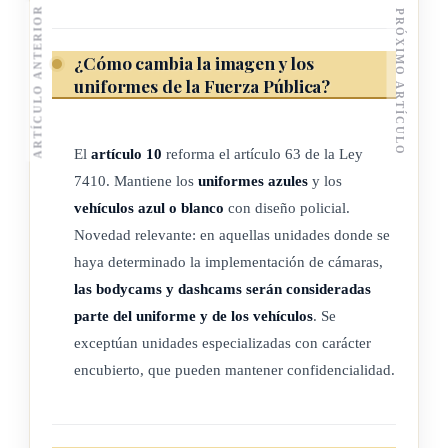
ARTÍCULO ANTERIOR
PRÓXIMO ARTÍCULO
violación de la integridad.
e) Circulación restringida: se prohíbe la divulgación
¿Cómo cambia la imagen y los
indiscriminada de datos personales, salvo la información
uniformes de la Fuerza Pública?
pública, no podrán estar disponibles en
internet
u otros
medios de divulgación o comunicación masiva, salvo que
El
artículo 10
reforma el artículo 63 de la Ley
el acceso sea para brindar un conocimiento restringido
7410. Mantiene los
uniformes azules
y los
solo a los titulares o terceros autorizados conforme a la
vehículos azul o blanco
con diseño policial.
ley.
Novedad relevante: en aquellas unidades donde se
haya determinado la implementación de cámaras,
ARTÍCULO 5
las bodycams y dashcams serán consideradas
parte del uniforme y de los vehículos
. Se
Autorización del uso de dashcams y bodycams
exceptúan unidades especializadas con carácter
encubierto, que pueden mantener confidencialidad.
Se autoriza a todos cuerpos policiales del Ministerio de
Seguridad Pública, contenidos en la Ley 7410, Ley General
de Policías, del 26 de mayo de 1994 y demás fuerzas de