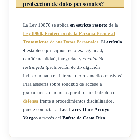
protección de datos personales?
determinen vía reglamento.
El personal administrativo que no esté directamente
La Ley 10870 se aplica
en estricto respeto
de la
involucrado en las operaciones policiales no estará obligado a
Ley 8968, Protección de la Persona Frente al
portar los dispositivos de videovigilancia descritos en la
Tratamiento de sus Datos Personales
. El
artículo
presente ley, excepto en situaciones excepcionales
4
establece principios rectores: legalidad,
debidamente autorizadas por el Ministerio de Seguridad
confidencialidad, integridad y
circulación
Pública, vía reglamento.
restringida
(prohibición de divulgación
indiscriminada en internet u otros medios masivos).
Para asesoría sobre solicitud de acceso a
ARTÍCULO 6
grabaciones, denuncias por difusión indebida o
defensa
frente a procedimientos disciplinarios,
Tratamiento de los datos
puede contactar al
Lic. Larry Hans Arroyo
Vargas
a través del
Bufete de Costa Rica
.
a) Almacenamiento: todas las grabaciones realizadas por los
dispositivos de videovigilancia deben ser respaldadas y
almacenadas de manera segura en los servidores