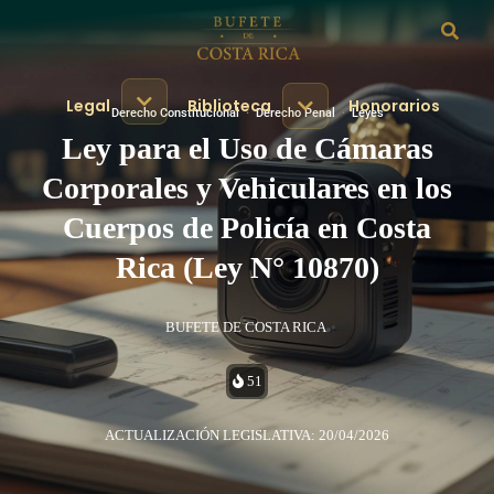
Legal
Biblioteca
Honorarios
Derecho Constitucional
·
Derecho Penal
·
Leyes
Ley para el Uso de Cámaras
Corporales y Vehiculares en los
Cuerpos de Policía en Costa
Rica (Ley N° 10870)
BUFETE DE COSTA RICA
51
ACTUALIZACIÓN LEGISLATIVA: 20/04/2026