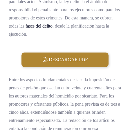
para tales actos. Asimismo, la ley delimita el ámbito de
necesariamente ofrecer el servicio final?
responsabilidad penal tanto para los ejecutores como para los
¿Esta ley desplaza al homicidio calificado del
promotores de estos crímenes. De esta manera, se cubren
artículo 112 inciso 6)?
todas las
fases del delito
, desde la planificación hasta la
¿Esta ley afecta a quienes contratan al
ejecución.
sicario, además de quienes ejecutan?
¿Qué hacer si soy víctima de amenaza o
tentativa de sicariato?
DESCARGAR PDF
Referencias Bibliográficas
Entre los aspectos fundamentales destaca la imposición de
penas de prisión que oscilan entre veinte y cuarenta años para
los autores materiales del homicidio por sicariato. Para los
promotores y ofertantes públicos, la pena prevista es de tres a
cinco años, extendiéndose también a quienes brinden
entrenamiento especializado. La redacción de los artículos
enfatiza la condición de remuneración o promesa