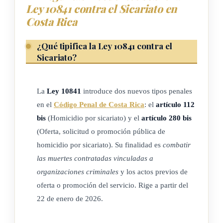
REFORMA Art. 280 bis: Oferta, solicitud o promoción
Ley 10841 contra el Sicariato en
públicas de homicidio por sicariato
Costa Rica
Quien públicamente solicite, ofrezca o promueva servicios de
¿Qué tipifica la Ley 10841 contra el
homicidio por encargo, acuerdo o promesa remuneratoria,
Sicariato?
será castigado con pena de prisión de tres a cinco años.
La misma pena se impondrá a quien públicamente ofrezca
La
Ley 10841
introduce dos nuevos tipos penales
servicios de preparación o entrenamiento para llevar a cabo el
en el
Código Penal de Costa Rica
: el
artículo 112
homicidio por sicariato.
bis
(Homicidio por sicariato) y el
artículo 280 bis
(Oferta, solicitud o promoción pública de
Rige a partir de su publicación.
homicidio por sicariato). Su finalidad es
combatir
las muertes contratadas vinculadas a
Dado en la Presidencia de la República, San José, a los
organizaciones criminales
y los actos previos de
veintidós días del mes de enero del año dos mil veintiséis.
oferta o promoción del servicio. Rige a partir del
22 de enero de 2026.