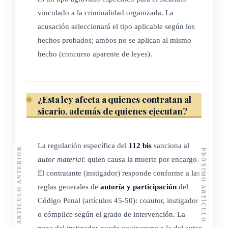
vinculado a la criminalidad organizada. La
acusación seleccionará el tipo aplicable según los
hechos probados; ambos no se aplican al mismo
hecho (concurso aparente de leyes).
¿Esta ley afecta a quienes contratan al
sicario, además de quienes ejecutan?
La regulación específica del
112 bis
sanciona al
ARTÍCULO ANTERIOR
PRÓXIMO ARTÍCULO
autor material
: quien causa la muerte por encargo.
El contratante (instigador) responde conforme a las
reglas generales de
autoría y participación
del
Código Penal (artículos 45-50): coautor, instigador
o cómplice según el grado de intervención. La
pena del instigador puede equipararse a la del autor