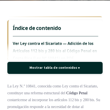
Índice de contenido
Ver Ley contra el Sicariato — Adición de los
Artículos 112 bis y 280 bis al Código Penal en
Costa Rica (Ley N° 10841) en PDF
Mostrar tabla de contenidos
▼
Leer Ley contra el Sicariato — Adición de los
Artículos 112 bis y 280 bis al Código Penal en
Costa Rica (Ley N° 10841)
La Ley N.° 10841, conocida como Ley contra el Sicariato,
constituye una reforma estructural del
Código Penal
ARTÍCULO ÚNICO
costarricense al incorporar los artículos 112 bis y 280 bis. Su
Preguntas frecuentes sobre la Ley 10841
promulgación responde a la necesidad de dotar al