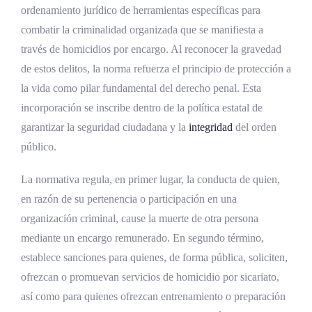
contra el Sicariato en Costa Rica
ordenamiento jurídico de herramientas específicas para
combatir la criminalidad organizada que se manifiesta a
¿Qué tipifica la Ley 10841 contra el
través de homicidios por encargo. Al reconocer la gravedad
Sicariato?
de estos delitos, la norma refuerza el principio de protección a
¿Cuál es la pena para el homicidio por
la vida como pilar fundamental del derecho penal. Esta
sicariato?
incorporación se inscribe dentro de la política estatal de
¿Qué se entiende por "organización criminal"
garantizar la seguridad ciudadana y la
integridad
del orden
para efectos del 112 bis?
público.
¿Qué castiga el artículo 280 bis sobre oferta
La normativa regula, en primer lugar, la conducta de quien,
y promoción de sicariato?
en razón de su pertenencia o participación en una
¿La oferta o promoción debe ser pública
organización criminal, cause la muerte de otra persona
para ser delito?
mediante un encargo remunerado. En segundo término,
¿Aplica la ley a contenidos digitales y redes
establece sanciones para quienes, de forma pública, soliciten,
sociales?
ofrezcan o promuevan servicios de homicidio por sicariato,
así como para quienes ofrezcan entrenamiento o preparación
¿Qué pasa con quien entrena a sicarios sin