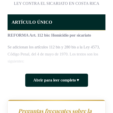
LEY CONTRA EL SICARIATO EN COSTA RICA
ARTÍCULO ÚNICO
REFORMA Art. 112 bis: Homicidio por sicariato
Se adicionan los artículos 112 bis y 280 bis a la Ley 4573,
Código Penal, del 4 de mayo de 1970. Los textos son los
siguientes:
Se impondrá pena de prisión de veinte a cuarenta años a
Abrir para leer completo
▼
quien, en razón de la pertenencia o participación en una
organización criminal, cause la muerte de otra persona por
encargo, acuerdo, remuneración económica o promesa
remuneratoria.
Preguntas frecuentes sobre la