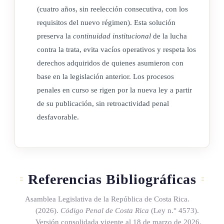
que desarrollen los propios medios, previa autorización de la
(cuatro años, sin reelección consecutiva, con los
Coalición; para ello, deberá coordinarse con la Secretaría
requisitos del nuevo régimen). Esta solución
Técnica de esta Coalición. Para efectos del cálculo anual del
preserva la
continuidad institucional
de la lucha
impuesto sobre la renta, el costo de los espacios cedidos para
contra la trata, evita vacíos operativos y respeta los
los fines de este artículo se considerará una donación al
derechos adquiridos de quienes asumieron con
Estado.
base en la legislación anterior. Los procesos
penales en curso se rigen por la nueva ley a partir
Los espacios cedidos deberán ubicarse en las páginas, los
de su publicación, sin retroactividad penal
horarios o los programas de mayor audiencia, de acuerdo con
desfavorable.
el segmento de población al que vayan dirigidos.
La Conatt realizará campañas de concienciación, en
coordinación con el Ministerio de Educación Pública (MEP),
Referencias Bibliográficas
para prevenir a las personas menores de edad acerca del
peligro de exponer información sensible en redes sociales
Asamblea Legislativa de la República de Costa Rica.
frente a la trata de personas. En todo momento se deberá
(2026).
Código Penal de Costa Rica
(Ley n.° 4573)
.
garantizar y respetar la accesibilidad y el derecho a la
Versión consolidada vigente al 18 de marzo de 2026.