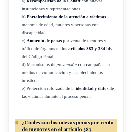
a)
Recomposición de la Conatt
con nuevas
prevención.
instituciones y representaciones.
i) El Instituto Mixto de Ayuda Social (IMAS). Ejes de
b)
Fortalecimiento de la atención a víctimas
atención y prevención.
menores de edad, mujeres y personas con
j) El Instituto Nacional de Aprendizaje (INA). Ejes de
discapacidad.
atención y prevención.
c)
Aumento de penas
por venta de menores y
k) El Instituto Nacional de las Mujeres (Inamu). Ejes de
tráfico de órganos en los
artículos 383 y 384 bis
del Código Penal.
atención, prevención y procuración de justicia.
d) Mecanismos de
prevención
con campañas en
l) El Ministerio de
Educación
Pública (MEP). Eje de
medios de comunicación y establecimientos
prevención.
turísticos.
m) El Ministerio de Gobernación, Policía y Seguridad
e) Protección reforzada de la
identidad y datos
de
Pública. Ejes de atención, prevención e información,
las víctimas durante el proceso penal.
análisis e investigación.
n) El Ministerio de Justicia y Paz. Eje de prevención.
ñ) El Ministerio de Relaciones Exteriores y
Culto
. Ejes de
¿Cuáles son las nuevas penas por venta
atención y de información, análisis e investigación.
de menores en el artículo 383