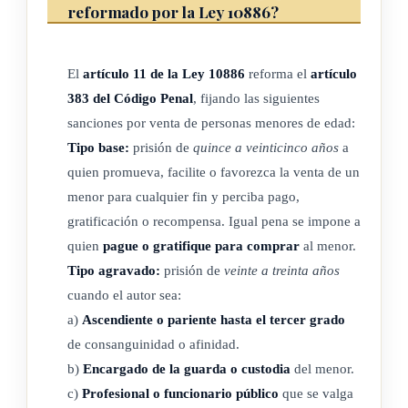
reformado por la Ley 10886?
o) El Ministerio de Salud. Ejes de atención y prevención.
p) El Ministerio de Trabajo y
Seguridad Social
. Ejes de
El
artículo 11 de la Ley 10886
reforma el
artículo
atención y prevención.
383 del Código Penal
, fijando las siguientes
q) La Oficina de Atención y Protección a la Víctima del
sanciones por venta de personas menores de edad:
Delito. Eje de atención.
Tipo base:
prisión de
quince a veinticinco años
a
r) El Organismo de Investigación Judicial (OIJ). Ejes de
quien promueva, facilite o favorezca la venta de un
menor para cualquier fin y perciba pago,
procuración de justicia y de información, análisis e
gratificación o recompensa. Igual pena se impone a
investigación.
quien
pague o gratifique para comprar
al menor.
s) El Patronato Nacional de la Infancia (PANI). Ejes de
Tipo agravado:
prisión de
veinte a treinta años
atención y prevención.
cuando el autor sea:
t) La Secretaría Técnica de la Comisión Nacional contra la
a)
Ascendiente o pariente hasta el tercer grado
Explotación Sexual Comercial. Ejes de prevención y
de consanguinidad o afinidad.
procuración de justicia.
b)
Encargado de la guarda o custodia
del menor.
u) Tres representantes de las organizaciones no
c)
Profesional o funcionario público
que se valga