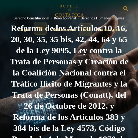
Derecho Constitucional
·
Derecho Penal
·
Derechos Humanos
·
Leyes
Reforma de los Artículos 10, 16,
Legal
Biblioteca
Honorarios
20, 30, 35, 35 bis, 42, 44, 64 y 65
de la Ley 9095, Ley contra la
Trata de Personas y Creación de
la Coalición Nacional contra el
Tráfico Ilícito de Migrantes y la
Trata de Personas (Conatt), del
26 de Octubre de 2012, y
Reforma de los Artículos 383 y
384 bis de la Ley 4573, Código