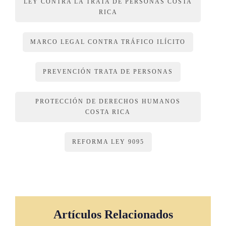
LEY CONTRA LA TRATA DE PERSONAS COSTA
Adiciónense los incisos i) y j) al artículo 42 de la Ley 9095,
RICA
Ley contra la Trata de Personas y Creación de la Coalición
Nacional contra el Tráfico Ilícito de Migrantes y la Trata de
MARCO LEGAL CONTRA TRÁFICO ILÍCITO
Personas (Conatt), de 26 de octubre de 2012. Los textos son
los siguientes:
PREVENCIÓN TRATA DE PERSONAS
Además de otras garantías previstas en esta ley, se aplicarán
PROTECCIÓN DE DERECHOS HUMANOS
las siguientes medidas con las personas menores de edad en
COSTA RICA
su condición de víctimas:
REFORMA LEY 9095
(…)
i) Al disponer de un alojamiento se considerará un espacio
que contemple el interés superior de la persona menor de
edad, su derecho a una convivencia familiar y
comunitaria, así como a la educación y la salud,
Artículos Relacionados
garantizando, en todo momento, su seguridad e