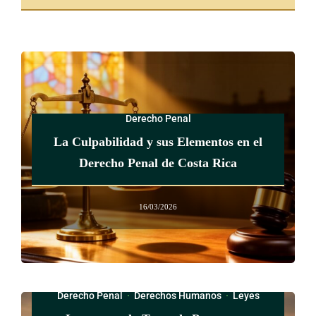
integridad
. Priorizar las modalidades de protección que
acojan a los menores de edad, junto a sus hermanos y sus
progenitores, de ser estas víctimas de trata también.
j) Le corresponde al Patronato Nacional de la Infancia el
seguimiento y la correspondiente coordinación,
Derecho Penal
articulación y comunicación interinstitucional de, al
menos, tres años para las personas menores de edad
La Culpabilidad y sus Elementos en el
víctimas de trata y que se les garantice acceso a servicios
Derecho Penal de Costa Rica
especializados por parte de la institucionalidad pública
para atender sus necesidades de manera integral. En todos
16/03/2026
los casos, el principio rector será el interés superior de la
persona menor de edad.
ARTÍCULO 8
Derecho Penal
·
Derechos Humanos
·
Leyes
Refórmese el artículo 44 de la Ley 9095, Ley contra la Trata