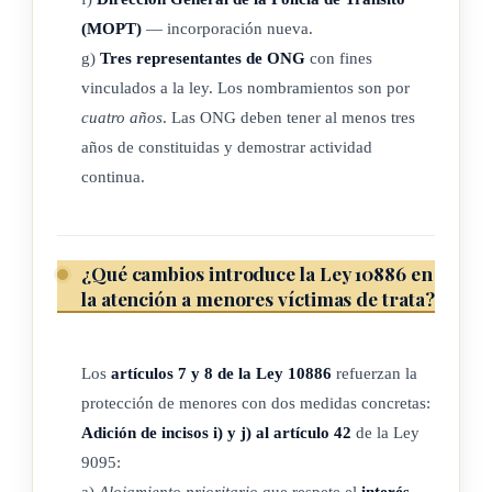
(MOPT)
— incorporación nueva.
a) La Caja Costarricense de Seguro Social.
g)
Tres representantes de ONG
con fines
b) El Instituto Nacional de las Mujeres.
vinculados a la ley. Los nombramientos son por
cuatro años
. Las ONG deben tener al menos tres
c) El Ministerio de Seguridad Pública: Dirección General de
años de constituidas y demostrar actividad
Fuerza Pública.
continua.
d) El Ministerio de Trabajo y Seguridad Social.
e) El Ministerio Público: Oficina de Atención y Protección
de la Víctima del Delito y la Fiscalía Especializada en el
¿Qué cambios introduce la Ley 10886 en
Delito de Trata de Personas.
la atención a menores víctimas de trata?
f) El Organismo de Investigación Judicial.
g) El Patronato Nacional de la Infancia.
Los
artículos 7 y 8 de la Ley 10886
refuerzan la
h) La Policía Profesional de Migración.
protección de menores con dos medidas concretas:
i) La Secretaría Técnica de la Coalición Nacional contra el
Adición de incisos i) y j) al artículo 42
de la Ley
Tráfico Ilícito de Migrantes y la Trata de Personas.
9095:
a)
Alojamiento prioritario
que respete el
interés