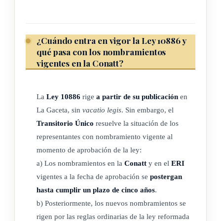
ARTÍCULO 5
Refórmese el artículo 35 de la Ley, Ley contra la Trata de
¿Cuándo entra en vigor la Ley 10886 y
Personas y Creación de la Coalición Nacional contra el
qué pasa con los nombramientos
Tráfico Ilícito de Migrantes y la Trata de Personas (Conatt),
vigentes en la Conatt?
de 26 de octubre de 2012. El texto es el siguiente:
Todo medio de comunicación masiva cederá gratuitamente, a
La
Ley 10886
rige
a partir de su publicación
en
la Coalición Nacional contra el Tráfico Ilícito de Migrantes y
La Gaceta, sin
vacatio legis
. Sin embargo, el
Trata de Personas, espacios semanales hasta del cero coma
Transitorio Único
resuelve la situación de los
veinticinco por ciento (0,25%) del espacio total que emitan o
representantes con nombramiento vigente al
editen, para destinarlos a campañas de educación y
momento de aprobación de la ley:
orientación dirigidas a combatir los delitos de trata de
a) Los nombramientos en la
Conatt
y en el
ERI
personas o el tráfico ilícito de migrantes.
vigentes a la fecha de aprobación se
postergan
hasta cumplir un plazo de cinco años
.
Dichos espacios no serán acumulativos, cedibles ni
b) Posteriormente, los nuevos nombramientos se
transferibles a terceros y podrán ser sustituidos por campañas
rigen por las reglas ordinarias de la ley reformada