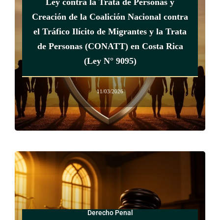
Ley contra la Trata de Personas y
de Personas y Creación de la Coalición Nacional contra el
Creación de la Coalición Nacional contra
Tráfico Ilícito de Migrantes y la Trata de Personas (Conatt),
el Tráfico Ilícito de Migrantes y la Trata
de 26 de octubre de 2012. El texto es el siguiente:
de Personas (CONATT) en Costa Rica
(Ley N° 9095)
Cuando las víctimas de trata sean personas menores de edad,
el Patronato Nacional de la Infancia (PANI) será la entidad
encargada de suministrar la atención, la protección de
11/03/2026
derechos y la asistencia requerida.
Si se trata de víctimas mujeres mayores de edad, esta
responsabilidad de asistencia le corresponde al Instituto
Nacional de las Mujeres (Inamu).
Si se trata de víctimas mujeres menores de edad con hijos, el
Patronato Nacional de la Infancia debe encargarse de brindar
el albergue a la persona menor de edad.
Derecho Penal