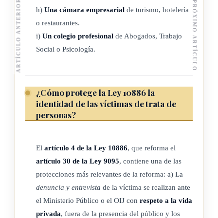
ARTÍCULO ANTERIOR
PRÓXIMO ARTÍCULO
a partir de sus atestados y conocimiento respecto a fines y
h)
Una cámara empresarial
de turismo, hotelería
principios generales relacionados con esta ley.
o restaurantes.
i)
Un colegio profesional
de Abogados, Trabajo
La Dirección General de Migración y Extranjería será la
Social o Psicología.
encargada de revisar los atestados y acreditar lo que
corresponda, para el nombramiento de los representantes de
los incisos u), v) y w), según esta ley y lo dispuesto vía
¿Cómo protege la Ley 10886 la
reglamento.
identidad de las víctimas de trata de
personas?
Los representantes de las instituciones públicas que integran
la Conatt serán los responsables de trasladar la información,
El
artículo 4 de la Ley 10886
, que reforma el
los acuerdos, planes y las acciones de su trabajo a la
artículo 30 de la Ley 9095
, contiene una de las
Secretaría Técnica y a lo interno de las instituciones de las
protecciones más relevantes de la reforma: a) La
que forman parte, según las responsabilidades definidas en la
denuncia y entrevista
de la víctima se realizan ante
reglamentación de la presente ley.
el Ministerio Público o el OIJ con
respeto a la vida
privada
, fuera de la presencia del público y los