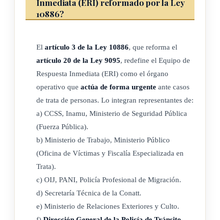
Inmediata (ERI) reformado por la Ley
10886?
f) Indicar los enlaces de las instituciones, desde la
perspectiva regional y temática, para integrar el Equipo
de Respuesta Inmediata (ERI), con el objetivo de cumplir
El
artículo 3 de la Ley 10886
, que reforma el
con el desarrollo y el seguimiento a la política pública.
artículo 20 de la Ley 9095
, redefine el Equipo de
g) Otros objetivos que se consideren necesarios.
Respuesta Inmediata (ERI) como el órgano
operativo que
actúa de forma urgente
ante casos
ARTÍCULO 3
de trata de personas. Lo integran representantes de:
a) CCSS, Inamu, Ministerio de Seguridad Pública
Refórmese el artículo 20 de la Ley 9095, Ley contra la Trata
(Fuerza Pública).
de Personas y Creación de la Coalición Nacional contra el
b) Ministerio de Trabajo, Ministerio Público
Tráfico Ilícito de Migrantes y la Trata de Personas (Conatt),
(Oficina de Víctimas y Fiscalía Especializada en
de 26 de octubre de 2012. El texto es el siguiente:
Trata).
c) OIJ, PANI, Policía Profesional de Migración.
El Equipo de Respuesta Inmediata (ERI) estará integrado por
d) Secretaría Técnica de la Conatt.
una persona representante de las siguientes entidades,
e) Ministerio de Relaciones Exteriores y Culto.
mediante designación formal y dos suplentes:
f)
Dirección General de la Policía de Tránsito