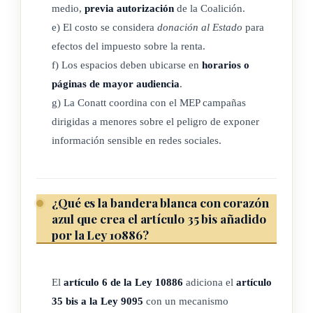
medio,
previa autorización
de la Coalición.
con actividad específica en el tema, que acrediten personería
e) El costo se considera
donación al Estado
para
jurídica vigente y una existencia no menor a tres años.
efectos del impuesto sobre la renta.
f) Los espacios deben ubicarse en
horarios o
ARTÍCULO 4
páginas de mayor audiencia
.
g) La Conatt coordina con el MEP campañas
Refórmese el artículo 30 de la Ley 9095, Ley contra la Trata
dirigidas a menores sobre el peligro de exponer
de Personas y Creación de la Coalición Nacional contra el
información sensible en redes sociales.
Tráfico Ilícito de Migrantes y la Trata de Personas (Conatt),
de 26 de octubre de 2012. El texto es el siguiente:
¿Qué es la bandera blanca con corazón
La denuncia se llevará ante el Ministerio Público o ante el
azul que crea el artículo 35 bis añadido
Organismo de Investigación Judicial, así como la respectiva
por la Ley 10886?
entrevista de la persona víctima y/o los testigos durante las
actuaciones judiciales o administrativas, con el debido respeto
El
artículo 6 de la Ley 10886
adiciona el
artículo
a su vida privada y fuera de la presencia del público y los
35 bis a la Ley 9095
con un mecanismo
medios de comunicación. El nombre, la dirección y otra