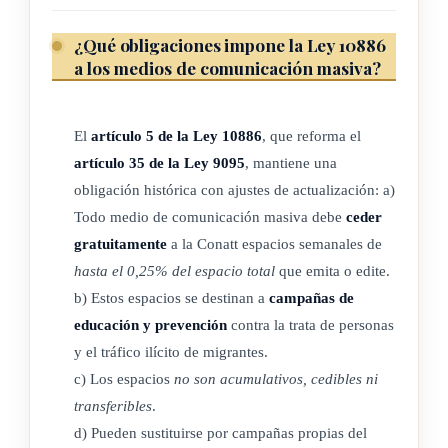
integran la junta directiva.
¿Qué obligaciones impone la Ley 10886
a los medios de comunicación masiva?
2- La ONG debe tener, como mínimo, tres años de
constituida y demostrar estar activa desde su constitución.
El
artículo 5 de la Ley 10886
, que reforma el
3- Debe demostrar que sus fines y principios generales están
artículo 35 de la Ley 9095
, mantiene una
vinculados con los de esta ley y aportar los detalles de los
obligación histórica con ajustes de actualización: a)
proyectos de bien social y la información general de su labor.
Todo medio de comunicación masiva debe
ceder
gratuitamente
a la Conatt espacios semanales de
La Dirección General de Migración y Extranjería será la
hasta el 0,25% del espacio total
que emita o edite.
encargada de revisar los atestados y acreditar lo que
b) Estos espacios se destinan a
campañas de
corresponda para el nombramiento de los representantes del
educación y prevención
contra la trata de personas
inciso k), según esta ley y lo dispuesto vía reglamento.
y el tráfico ilícito de migrantes.
c) Los espacios
no son acumulativos, cedibles ni
Una vez integrado el Equipo de Respuesta Inmediata, la ERI
transferibles
.
habilitará un registro en el que se inscribirán las
d) Pueden sustituirse por campañas propias del
organizaciones no gubernamentales de derechos humanos o