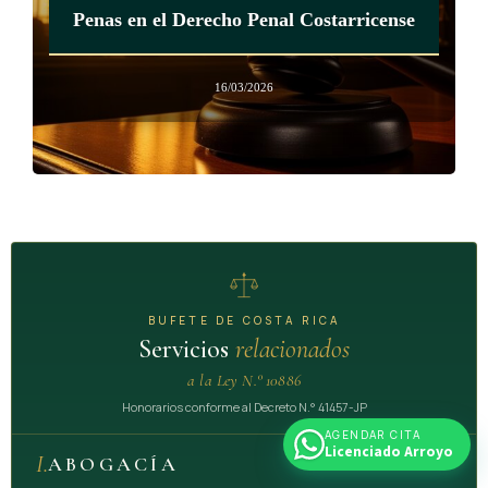
Penas en el Derecho Penal Costarricense
El PANI y el Inamu deberán coordinar para atender de
manera conjunta a las víctimas mujeres mayores de edad, si
estas tienen hijos que sean personas menores de edad.
16/03/2026
Si son personas adultas mayores, se deberá coordinar con el
Consejo Nacional de la Persona Adulta Mayor (Conapam).
Si las víctimas son personas en situación de discapacidad,
mayores de dieciocho años, el Consejo Nacional de las
Personas con Discapacidad (Conapdis), por medio de su
función rectora, coordinará con las demás instituciones del
BUFETE DE COSTA RICA
Estado las competencias que les correspondan, para
Servicios
relacionados
suministrarles la atención y asistencia que requieran de su
a la Ley N.° 10886
programa de protección.
Honorarios conforme al Decreto N.° 41457-JP
AGENDAR CITA
Licenciado Arroyo
I.
ABOGACÍA
8
ARTÍCULO 9