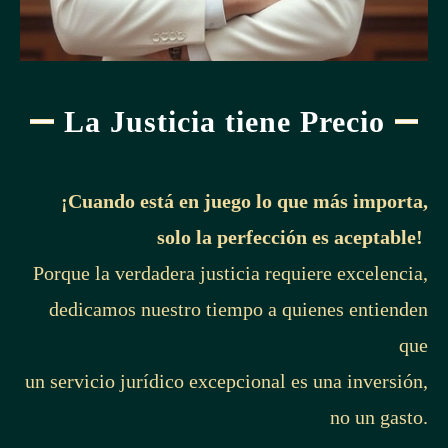
llamadas realizadas por la población deberán ser recibidas por
los centros de atención que el Sistema habilite, y se brindarán
los datos de localización del usuario que disponga el acceso
al servicio.
La Justicia tiene Precio
(Así reformado por el artículo único de la ley N° 9547 del 25
de abril del 2018)
¡Cuando está en juego lo que más importa,
solo la perfección es aceptable!
ARTÍCULO 11
Porque la verdadera justicia requiere excelencia,
Autorización para donar
dedicamos nuestro tiempo a quienes entienden
que
Autorízase a las instituciones estatales para donar al órgano
un servicio jurídico excepcional es una inversión,
creado, los bienes asignados al servicio actual del Sistema 9-
no un gasto.
1-1.