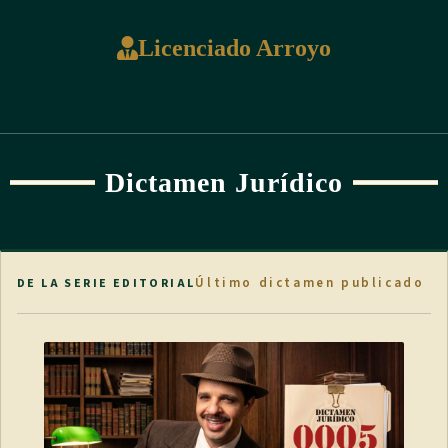
(Así reformado por el artículo 2º de la ley No.7740 de 19 de
Licenciado Arroyo
diciembre de 1997)
ARTÍCULO 12
Dictamen Jurídico
Confidencialidad de la información
Por las características de la información generada al operar el
Último dictamen publicado
DE LA SERIE EDITORIAL
Sistema, los funcionarios de las instituciones involucradas
deberán
manejarla con la confidencialidad necesaria para salvaguardar
la
seguridad de los usuarios.