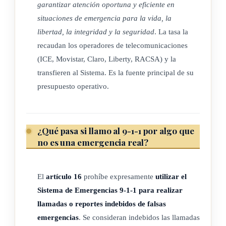
garantizar atención oportuna y eficiente en
leyes que
situaciones de emergencia para la vida, la
libertad, la integridad y la seguridad
. La tasa la
regulan dicho ejercicio.
recaudan los operadores de telecomunicaciones
(ICE, Movistar, Claro, Liberty, RACSA) y la
(Así reformado por el artículo único de la ley Nº 7663 de 21
transfieren al Sistema. Es la fuente principal de su
de
presupuesto operativo.
marzo de 1997)
¿Qué pasa si llamo al 9-1-1 por algo que
ARTÍCULO 3
no es una emergencia real?
Funciones.
El
artículo 16
prohíbe expresamente
utilizar el
Son funciones del Sistema de Emergencias 9-1-1:
Sistema de Emergencias 9-1-1 para realizar
llamadas o reportes indebidos de falsas
a) Desarrollar y mantener un sistema de recepción, atención
emergencias
. Se consideran indebidos las llamadas
y transferencia de las llamadas de auxilio realizadas en