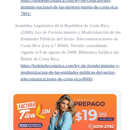
https://bufetedecostarica.com/ley-de-creacion-del-
cada
instituto-nacional-de-las-mujeres-inamu-de-costa-rica-
7801/
institución u organización integrante cooperen, con calidad y
Asamblea Legislativa de la República de Costa Rica.
eficiencia, a atender las emergencias.
(2008).
Ley de Fortalecimiento y Modernización de las
Entidades Públicas del Sector Telecomunicaciones de
e) Ejercer las demás funciones, facultades y deberes que le
Costa Rica
(Ley n.° 8660)
. Versión consolidada
correspondan de acuerdo con las leyes.
vigente al 8 de agosto de 2008. Biblioteca Jurídica del
Bufete de Costa Rica.
https://bufetedecostarica.com/ley-de-fortalecimiento-y-
modernizacion-de-las-entidades-publicas-del-sector-
ARTÍCULO 6
telecomunicaciones-de-costa-rica-8660/
Unidades de apoyo
Créase, en cada institución integrante de la Comisión
Coordinadora,
una unidad especializada de apoyo al Sistema de