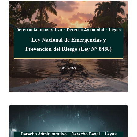
Dichos agentes de percepción asumirán responsabilidad
solidaria por el pago de esta tasa, en caso de no haber
practicado la percepción efectiva. En caso de mora, se
Derecho Administrativo
·
Derecho Ambiental
·
Leyes
aplicarán los intereses aplicables a deudas tributarias, de
conformidad con el artículo 57 de la Ley N.° 4755,
Código
Ley Nacional de Emergencias y
de Normas y Procedimientos Tributarios
, de 3 de mayo de
Prevención del Riesgo (Ley N° 8488)
1971, y la multa por concepto de morosidad prevista en el
artículo 80 bis del Código de Normas y Procedimientos
10/05/2026
Tributarios.
El monto de los mencionados intereses y multas no podrá
considerarse, por ningún concepto, como costo de operación.
Además, el Sistema de Emergencias 9-1-1 se financiará con
los aportes económicos de las instituciones integrantes de la
Comisión Coordinadora, para lo cual quedan autorizadas por
Derecho Administrativo
·
Derecho Penal
·
Leyes
esta norma; asimismo, con las transferencias globales