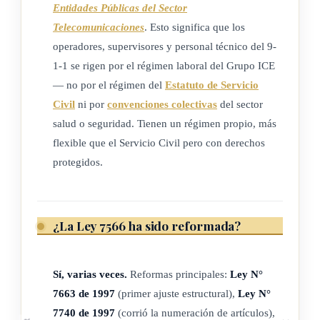
nivel, perteneciente en forma directa a la dependencia u
Entidades Públicas del Sector
órgano de cada institución involucrada, y su suplente, cuando
Telecomunicaciones
. Esto significa que los
corresponda, de cada uno de los siguientes organismos:
operadores, supervisores y personal técnico del 9-
1-1 se rigen por el régimen laboral del Grupo ICE
a) Comisión Nacional de Emergencias.
— no por el régimen del
Estatuto de Servicio
b) Caja Costarricense de Seguro Social.
Civil
ni por
convenciones colectivas
del sector
salud o seguridad. Tienen un régimen propio, más
c) Cuerpo de Bomberos del Instituto Nacional de Seguros.
flexible que el Servicio Civil pero con derechos
d) Ministerio de Seguridad Pública.
protegidos.
e) Dirección General de Tránsito del Ministerio de Obras
Públicas y Transportes.
f) Organismo de Investigación Judicial de la Corte Suprema
¿La Ley 7566 ha sido reformada?
de Justicia.
g) Instituto Costarricense de Electricidad.
Sí, varias veces.
Reformas principales:
Ley N°
h) Cruz Roja Costarricense.
7663 de 1997
(primer ajuste estructural),
Ley N°
i. Instituto Nacional de las Mujeres.
7740 de 1997
(corrió la numeración de artículos),