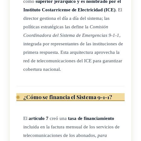
como
superior jerárquico y es nombrado por el
ley le asigne, en
Instituto Costarricense de Electricidad (ICE)
. El
materia de administración presupuestaria y recursos humanos,
director gestiona el día a día del sistema; las
políticas estratégicas las define la
Comisión
capacitación, coordinación interinstitucional, manejo de
Coordinadora del Sistema de Emergencias 9-1-1
,
emergencias y
integrada por representantes de las instituciones de
primera respuesta. Esta arquitectura aprovecha la
otras no compatibles dentro del marco de competencia del
red de telecomunicaciones del ICE para garantizar
Instituto
cobertura nacional.
Costarricense de Electricidad.
Para estos fines, el Organo dispondrá de la potestad de
¿Cómo se financia el Sistema 9-1-1?
ejecutar su
asignación presupuestaria, según sus objetivos definidos de
El
artículo 7
creó una
tasa de financiamiento
servicio y
incluida en la factura mensual de los servicios de
telecomunicaciones de los abonados,
para
coordinación interinstitucional, y sujeto al mandato de las