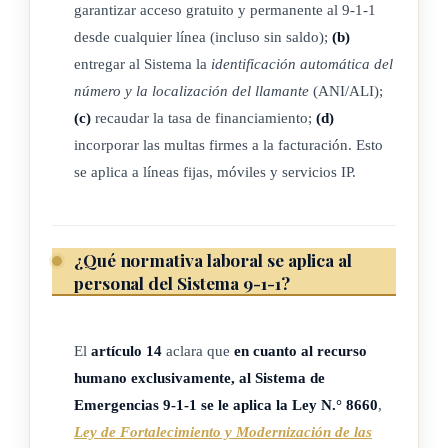
garantizar acceso gratuito y permanente al 9-1-1
Despacho de Apoyo Psicológico del Ministerio de Salud,
desde cualquier línea (incluso sin saldo);
(b)
para el abordaje de ideación suicida o riesgo de
entregar al Sistema la
identificación automática del
comportamiento suicida que presenten las personas que
número y la localización del llamante
(ANI/ALI);
llamen a la línea de Emergencias 9-1-1.
(c)
recaudar la tasa de financiamiento;
(d)
(Así adicionado el inciso anterior por el artículo 1° de la Ley
incorporar las multas firmes a la facturación. Esto
para garantizar la atención psicológica de personas con
se aplica a líneas fijas, móviles y servicios IP.
ideación suicida por medio del Sistema de Emergencia 9-1-
1, N° 10725 del 13 de mayo del 2025)
¿Qué normativa laboral se aplica al
personal del Sistema 9-1-1?
ARTÍCULO 4
Comisión Coordinadora
El
artículo 14
aclara que
en cuanto al recurso
humano exclusivamente, al Sistema de
Constitúyase la Comisión Coordinadora del Sistema de
Emergencias 9-1-1 se le aplica la Ley N.° 8660
,
Emergencias 9-1-1, integrada por un representante de alto
Ley de Fortalecimiento y Modernización de las