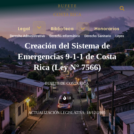
Legal
Biblioteca
Honorarios
Derecho Administrativo
·
Derecho Informático
·
Derecho Sanitario
·
Leyes
Creación del Sistema de
Emergencias 9-1-1 de Costa
Rica (Ley N° 7566)
BUFETE DE COSTA RICA
18
ACTUALIZACIÓN LEGISLATIVA: 18/12/1995