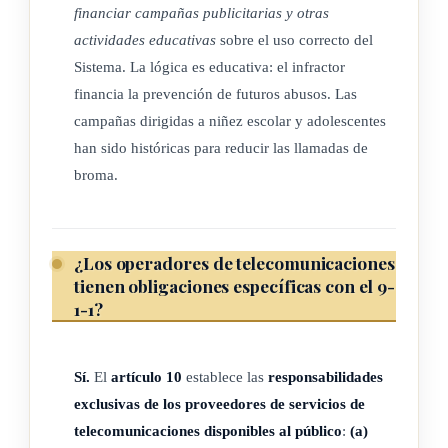
Intrafamiliar y Violencia contra las mujeres (Coavifmu) del
financiar campañas publicitarias y otras
Instituto Nacional de las Mujeres, para lograr su
actividades educativas
sobre el uso correcto del
Sistema. La lógica es educativa: el infractor
funcionamiento, objetivo y atender las situaciones
financia la prevención de futuros abusos. Las
encomendadas en la Ley 7801, Ley del Instituto Nacional de
campañas dirigidas a niñez escolar y adolescentes
las Mujeres, de 30 de abril de 1998.
han sido históricas para reducir las llamadas de
(Así adicionado el inciso anterior por el artículo 4° de la ley
broma.
N° 10158 del 8 de marzo del 2022, “Consolidación del
Centro Operativo de atención a la Violencia Intrafamiliar y
la Violencia contra las Mujeres (COAVIFMU) y declaratoria
¿Los operadores de telecomunicaciones
de los servicios de atención de la violencia contra las
tienen obligaciones específicas con el 9-
1-1?
mujeres como servicio esencial”)
f) En colaboración con el Ministerio de Salud, podrá
Sí.
El
artículo 10
establece las
responsabilidades
proporcionar el personal, espacio físico para ubicación,
exclusivas de los proveedores de servicios de
equipo de cómputo y tecnológico, conectividad e
telecomunicaciones disponibles al público
:
(a)
insumos de operación, para el funcionamiento del