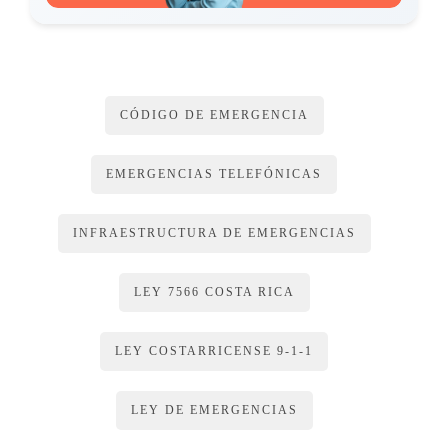
Emergencias 9-1-1. Las
funciones de estas unidades constituirán actividades
ordinarias de la
CÓDIGO DE EMERGENCIA
institución y su objetivo será atender, inmediata y
eficientemente, las
EMERGENCIAS TELEFÓNICAS
emergencias que se le reporten, conforme a las directrices
emanadas por
INFRAESTRUCTURA DE EMERGENCIAS
la Comisión Coordinadora.
LEY 7566 COSTA RICA
ARTÍCULO 7
LEY COSTARRICENSE 9-1-1
Tasa de financiamiento.
LEY DE EMERGENCIAS