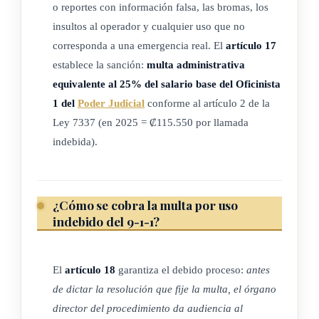
o reportes con información falsa, las bromas, los
situaciones de emergencia a las instituciones y los
insultos al operador y cualquier uso que no
cuerpos de socorro correspondientes. Realizará estas
corresponda a una emergencia real. El
artículo 17
labores a través de una red de comunicación con una base
establece la sanción:
multa administrativa
de acceso única para los particulares, que integre, con el
equivalente al 25% del salario base del Oficinista
más alto nivel técnico y óptima calidad, canales de
1 del
Poder Judicial
conforme al artículo 2 de la
comunicación entre órganos y entes del sector público o
Ley 7337 (en 2025 = ₡115.550 por llamada
privado.
indebida).
b) Fusionar de manera progresiva en el 9-1-1, como único
número, todos los que atienden llamadas de auxilio en
situaciones de emergencia.
¿Cómo se cobra la multa por uso
indebido del 9-1-1?
(Así reformado el inciso anterior por el artículo único de la
ley N° 9547 del 25 de abril del 2018)
El
artículo 18
garantiza el debido proceso:
antes
c) Mantener un programa permanente de capacitación para
de dictar la resolución que fije la multa, el órgano
los funcionarios del Sistema. Para tal efecto, suscribirá
director del procedimiento da audiencia al
acuerdos de cooperación con entidades públicas o