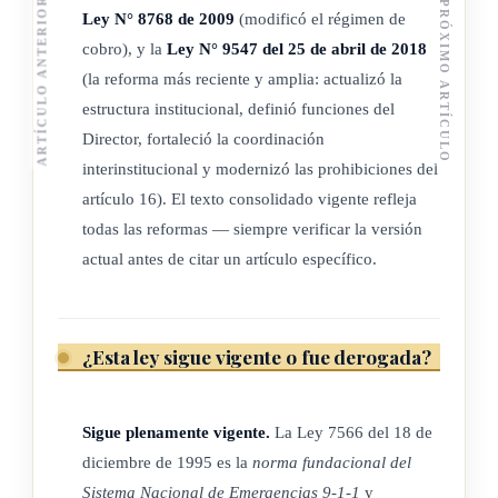
ARTÍCULO ANTERIOR
PRÓXIMO ARTÍCULO
(Así adicionado el inciso anterior por el artículo 3° de la ley
Ley N° 8768 de 2009
(modificó el régimen de
N° 10158 del 8 de marzo del 2022 "Consolidación del
cobro), y la
Ley N° 9547 del 25 de abril de 2018
Centro Operativo de atención a la Violencia Intrafamiliar y
(la reforma más reciente y amplia: actualizó la
la Violencia contra las Mujeres (COAVIFMU) y declaratoria
estructura institucional, definió funciones del
de los servicios de atención de la violencia contra las
Director, fortaleció la coordinación
mujeres como servicio esencial")
interinstitucional y modernizó las prohibiciones del
artículo 16). El texto consolidado vigente refleja
El representante del Instituto Costarricense de Electricidad
todas las reformas — siempre verificar la versión
presidirá la Comisión, que funcionará según lo establecido en
actual antes de citar un artículo específico.
el Capítulo III del Título II de la
Ley General de la
Administración Pública
. Sus miembros no devengarán dietas.
¿Esta ley sigue vigente o fue derogada?
A juicio de la Comisión Coordinadora, podrán incorporarse y
brindarle sus servicios, con las responsabilidades y
prerrogativas que establezca el reglamento de esta ley,
Sigue plenamente vigente.
La Ley 7566 del 18 de
instituciones y organismos que posean o administren
diciembre de 1995 es la
norma fundacional del
instalaciones o sistemas, cuyo funcionamiento integrado al
Sistema Nacional de Emergencias 9-1-1
y