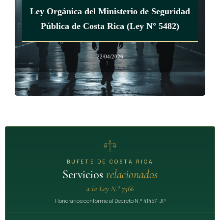
Ley Orgánica del Ministerio de Seguridad
contenidas en los presupuestos de la República y las
Pública de Costa Rica (Ley N° 5482)
donaciones y legados de cualquier naturaleza, que se reciban
para utilizarse en ese Sistema.
22/04/2026
(Así reformado por el artículo único de la ley N° 9547 del 25
de abril del 2018)
ARTÍCULO 8
Dirección
BUFETE DE COSTA RICA
El Sistema funcionará bajo la autoridad de un director, quien
Servicios
relacionados
actuará como superior jerárquico y será nombrado por el
a la Ley N.° 7566
Instituto Costarricense de Electricidad (ICE).
Honorarios conforme al Decreto N.° 41457-JP
El director se encargará de ejecutar los acuerdos de la