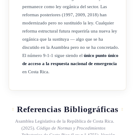
Sistema de Emergencias 9-1-1 se considere de utilidad para
permanece como ley orgánica del sector. Las
reformas posteriores (1997, 2009, 2018) han
solventar emergencias.
modernizado pero no sustituido la ley. Cualquier
(Así reformado por el artículo único de la ley Nº 7663 de 21
reforma estructural futura requeriría una nueva ley
de marzo de 1997)
orgánica que la sustituya — algo que se ha
discutido en la Asamblea pero no se ha concretado.
El número 9-1-1 sigue siendo el
único punto único
ARTÍCULO 5
de acceso a la respuesta nacional de emergencia
en Costa Rica.
Atribuciones de la Comisión
Son atribuciones de la Comisión Coordinadora:
a) Dictar las políticas de organización, establecer las áreas de
Referencias Bibliográficas
cobertura y fijar los sistemas de trabajo y coordinación que
Asamblea Legislativa de la República de Costa Rica.
deberán cumplir las instituciones y organizaciones integradas
(2025).
Código de Normas y Procedimientos