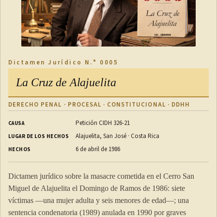
ARTÍCULO 13
Uso limitado del equipo
Dictamen Jurídico N.° 0005
La Cruz de Alajuelita
El Sistema de Emergencias 9-1-1 no podrá utilizar ningún
equipo para intervenir las comunicaciones ni violar la
DERECHO PENAL · PROCESAL · CONSTITUCIONAL · DDHH
privacidad
de los ciudadanos, excepto si lo usa únicamente
para identificar el número telefónico o aplicación de la cual se
Petición CIDH 326-21
CAUSA
Alajuelita, San José · Costa Rica
llama al Sistema.
LUGAR DE LOS HECHOS
6 de abril de 1986
HECHOS
(Así reformado por el artículo único de la ley N° 9547 del 25
de abril del 2018)
Dictamen jurídico sobre la masacre cometida en el Cerro San
Miguel de Alajuelita el Domingo de Ramos de 1986: siete
víctimas —una mujer adulta y seis menores de edad—; una
ARTÍCULO 14
sentencia condenatoria (1989) anulada en 1990 por graves