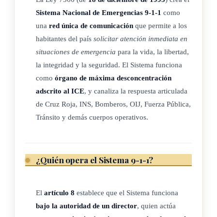
Sistema Nacional de Emergencias 9-1-1
como
ARTÍCULO 2
una
red única de comunicación
que permite a los
habitantes del país
solicitar atención inmediata en
Regulación
situaciones de emergencia
para la vida, la libertad,
la integridad y la seguridad. El Sistema funciona
El Sistema tiene personalidad jurídica instrumental y su
como
órgano de máxima desconcentración
adscrito al ICE
, y canaliza la respuesta articulada
organización y actividad serán reguladas por el Derecho
de Cruz Roja, INS, Bomberos, OIJ, Fuerza Pública,
Público.
Tránsito y demás cuerpos operativos.
El ejercicio de la personalidad jurídica instrumental se
utilizará
¿Quién opera el Sistema 9-1-1?
en los actos que el Sistema ejecute, para cumplir con los
acuerdos de la
El
artículo 8
establece que el Sistema funciona
Comisión Coordinadora o desempeñar las funciones que la
bajo la autoridad de un director
, quien actúa