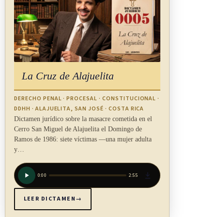
Prestación de servicios
El Instituto Costarricense de Electricidad prestará el servicio
al
La Cruz de Alajuelita
Sistema, de acuerdo con sus propios reglamentos, en cuanto a
sus
DERECHO PENAL · PROCESAL · CONSTITUCIONAL ·
DDHH · ALAJUELITA, SAN JOSÉ · COSTA RICA
responsabilidades, según el artículo 10 de esta ley.
Dictamen jurídico sobre la masacre cometida en el
Cerro San Miguel de Alajuelita el Domingo de
(Así reformado por el artículo único de la ley Nº 7663 de 21
Ramos de 1986: siete víctimas —una mujer adulta
y…
de
marzo de 1997)
0:00
2:55
LEER DICTAMEN
→
ARTÍCULO 10