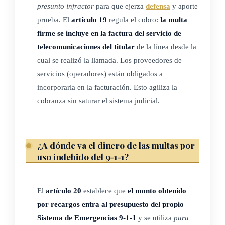
presunto infractor
para que ejerza
defensa
y aporte
privadas, dentro del país o fuera de él.
prueba. El
artículo 19
regula el cobro:
la multa
d) Ejecutar los procedimientos y trámites necesarios,
firme se incluye en la factura del servicio de
dictados por la Comisión Coordinadora que se crea en el
telecomunicaciones del titular
de la línea desde la
artículo 4 de esta ley, para que las emergencias reportadas
cual se realizó la llamada. Los proveedores de
se atiendan con eficiencia y calidad.
servicios (operadores) están obligados a
incorporarla en la facturación. Esto agiliza la
e) Desarrollar y mantener un sistema que permita la
cobranza sin saturar el sistema judicial.
recepción, atención, transferencia y canalización de las
comunicaciones, que deban por su naturaleza ser
atendidas por el Centro Operativo de Atención a la
¿A dónde va el dinero de las multas por
Violencia Intrafamiliar y Violencia contra las Mujeres
uso indebido del 9-1-1?
(Coavifmu).
Además, deben suministrar asesoramiento, soporte,
asistencia, los enlaces necesarios, equipos de datos y
El
artículo 20
establece que
el monto obtenido
comunicaciones y cualquier otro recurso necesario que
por recargos entra al presupuesto del propio
requiera el Centro Operativo de Atención a La Violencia
Sistema de Emergencias 9-1-1
y se utiliza
para