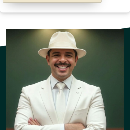
Responsabilidad de los proveedores de los servicios de
telecomunicaciones disponibles al público.
Son responsabilidades exclusivas de los proveedores de
servicios de telecomunicaciones disponibles al público:
diseñar, adquirir, instalar, mantener, reponer y operar, técnica
y administrativamente, un sistema de telecomunicaciones
ágil, moderno y de alta calidad tecnológica, que permita
atender y transferir las llamadas, según los requerimientos de
los usuarios del Sistema.
Los proveedores de servicios de telecomunicaciones
disponibles al público, que operen en el país, deberán poner a
disposición los recursos de infraestructura que el Sistema de
Emergencias 9-1-1 requiera para el cumplimiento eficiente y
oportuno de sus servicios, en aspectos que garanticen que las