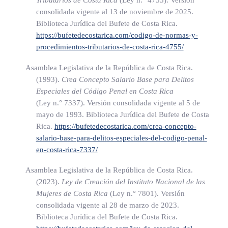
Tributarios de Costa Rica
(Ley n.° 4755)
. Versión
al
consolidada vigente al 13 de noviembre de 2025.
Biblioteca Jurídica del Bufete de Costa Rica.
Sistema de Emergencias 9-1-1.
https://bufetedecostarica.com/codigo-de-normas-y-
procedimientos-tributarios-de-costa-rica-4755/
b) Coordinar con el Ministerio de
Educación
Pública para
que incluya
Asamblea Legislativa de la República de Costa Rica.
(1993).
Crea Concepto Salario Base para Delitos
una unidad anual de aprendizaje sobre el uso y la importancia
Especiales del Código Penal en Costa Rica
del
(Ley n.° 7337)
. Versión consolidada vigente al 5 de
mayo de 1993. Biblioteca Jurídica del Bufete de Costa
Sistema.
Rica.
https://bufetedecostarica.com/crea-concepto-
salario-base-para-delitos-especiales-del-codigo-penal-
c) Propiciar, con los medios de comunicación colectiva, la
en-costa-rica-7337/
realización de campañas sobre el uso del Sistema.
Asamblea Legislativa de la República de Costa Rica.
(2023).
Ley de Creación del Instituto Nacional de las
d) Dictar los procedimientos y trámites necesarios y
Mujeres de Costa Rica
(Ley n.° 7801)
. Versión
supervisarlos,
consolidada vigente al 28 de marzo de 2023.
para que el Sistema y los departamentos especializados de
Biblioteca Jurídica del Bufete de Costa Rica.