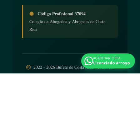
Código Profesional 37094
Colegio de Abogados y Abogadas de Costa
Rica
AGENDAR CITA
Licenciado Arroyo
2022 - 2026 Bufete de Costa Rica - Todos los
derechos reservados
Diseño web
por
iNTELIGENCIA Viva