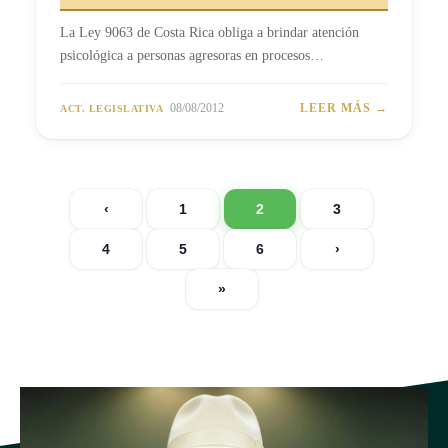
La Ley 9063 de Costa Rica obliga a brindar atención
psicológica a personas agresoras en procesos…
08/08/2012
LEER MÁS →
ACT. LEGISLATIVA
‹
1
2
3
4
5
6
›
»