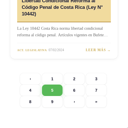
Libertad Condicional Reforma al
Código Penal de Costa Rica (Ley N°
10442)
La Ley 10442 Costa Rica norma libertad condicional
reforma al código penal. Artículos vigentes en Bufete…
07/02/2024
LEER MÁS →
ACT. LEGISLATIVA
‹
1
2
3
4
5
6
7
8
9
›
»