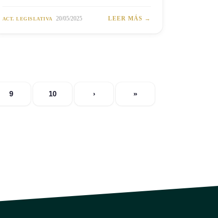
20/05/2025
LEER MÁS →
ACT. LEGISLATIVA
9
10
›
»