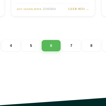
22/10/2014
LEER MÁS →
ACT. LEGISLATIVA
4
5
6
7
8