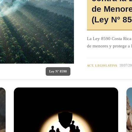
de Menore
(Ley N° 85
La Ley 8590 Costa Rica f
de menores y protege a l
18/07/20
ACT. LEGISLATIVA
Ley N° 8590