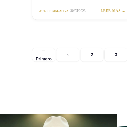
30/05/2023
LEER MÁS →
ACT. LEGISLATIVA
«
‹
2
3
Primero