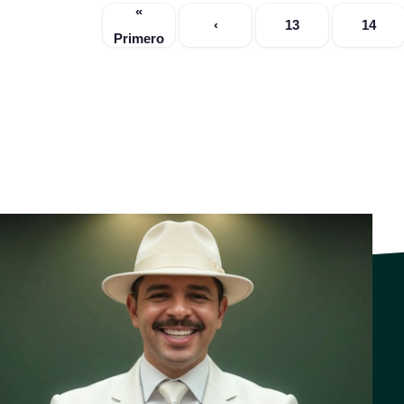
«
‹
13
14
Primero