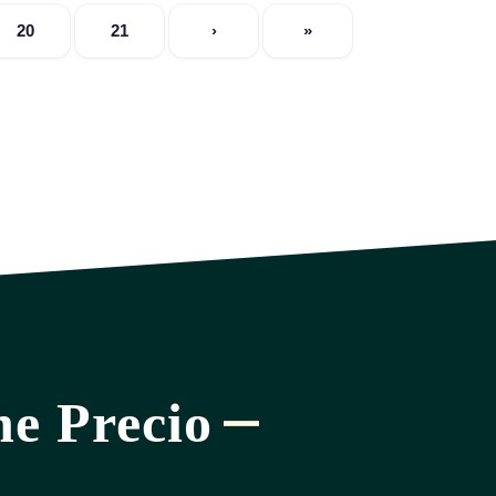
20
21
›
»
ne Precio