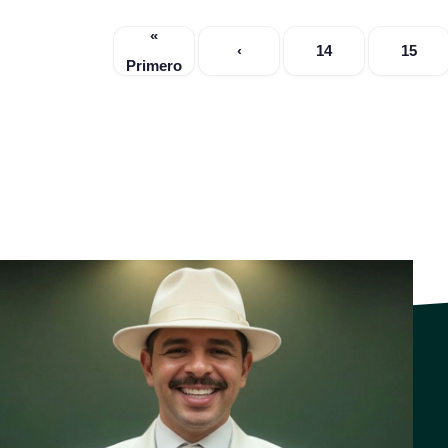
«
‹
14
15
Primero