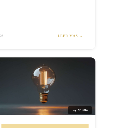
26
LEER MÁS →
Ley N° 6867