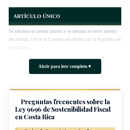
ARTÍCULO ÚNICO
Se adiciona un primer párrafo y se reforma el tercer párrafo
del artículo 176 de la Constitución Política de la República de
Costa Rica.
El texto es el siguiente:
Abrir para leer completo
▼
Artículo 176
El presupuesto ordinario de la República comprende todos
los ingresos probables y todos los gastos autorizados de la
Preguntas frecuentes sobre la
Administración Pública, durante todo el año económico. En
Ley 9696 de Sostenibilidad Fiscal
ningún caso, el monto de los gastos presupuestos podrá
en Costa Rica
exceder el de los ingresos probables.