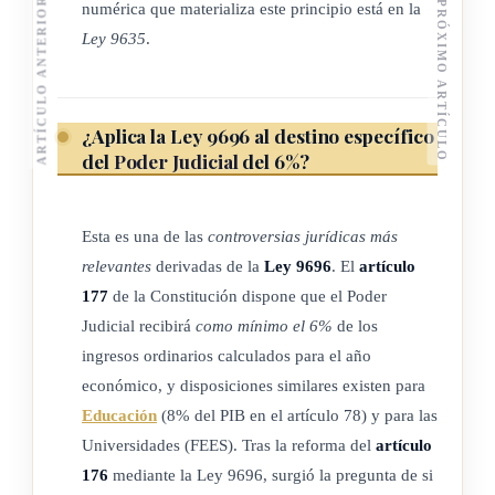
ARTÍCULO ANTERIOR
PRÓXIMO ARTÍCULO
numérica que materializa este principio está en la
Ley 9635
.
¿Aplica la Ley 9696 al destino específico
del
Poder Judicial
del 6%?
Esta es una de las
controversias jurídicas más
relevantes
derivadas de la
Ley 9696
. El
artículo
177
de la Constitución dispone que el Poder
Judicial recibirá
como mínimo el 6%
de los
ingresos ordinarios calculados para el año
económico, y disposiciones similares existen para
Educación
(8% del PIB en el artículo 78) y para las
Universidades (FEES). Tras la reforma del
artículo
176
mediante la Ley 9696, surgió la pregunta de si