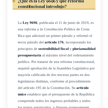
¿Qué es la Ley 9696 y qué reforma
La Administración Pública, en sentido amplio, observará las
constitucional introdujo?
reglas anteriores para dictar sus presupuestos.
El presupuesto de la República se emitirá para el término de
La
Ley 9696
, publicada el 11 de junio de 2019, es
un año, del primero de enero al treinta y uno de diciembre.
una
reforma a la Constitución Política
de Costa
Rica que adicionó un primer párrafo y reformó el
Rige a partir de su publicación.
tercer párrafo del
artículo 176
, incorporando los
principios de
sostenibilidad fiscal
y
plurianualidad
Dado en la Presidencia de la República.- San José, a los once
presupuestaria
al máximo nivel del ordenamiento
días del mes de junio del año dos mil diecinueve.
jurídico. Por tratarse de una reforma constitucional,
requirió aprobación de la Asamblea Legislativa por
mayoría calificada de dos terceras partes en dos
legislaturas distintas, conforme al procedimiento
del artículo 195 de la Constitución. Su
artículo
único
establece que el presupuesto de la República
comprende todos los ingresos probables y todos
los gastos autorizados, y dispone expresamente