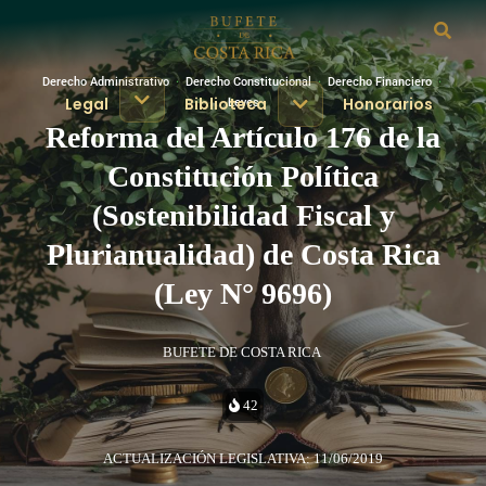
Derecho Administrativo
·
Derecho Constitucional
·
Derecho Financiero
·
Legal
Biblioteca
Honorarios
Leyes
Reforma del Artículo 176 de la
Constitución Política
(Sostenibilidad Fiscal y
Plurianualidad) de Costa Rica
(Ley N° 9696)
BUFETE DE COSTA RICA
42
ACTUALIZACIÓN LEGISLATIVA: 11/06/2019