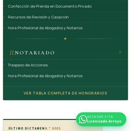
Confección de Prenda en Documento Privado
Recursos de Revisión y Casación
Hora Profesional de Abogados y Notarios
✦
II.
NOTARIADO
2
Traspaso de Acciones
Hora Profesional de Abogados y Notarios
VER TABLA COMPLETA DE HONORARIOS
AGENDAR CITA
Licenciado Arroyo
ÚLTIMO DICTAMEN
N.° 0005