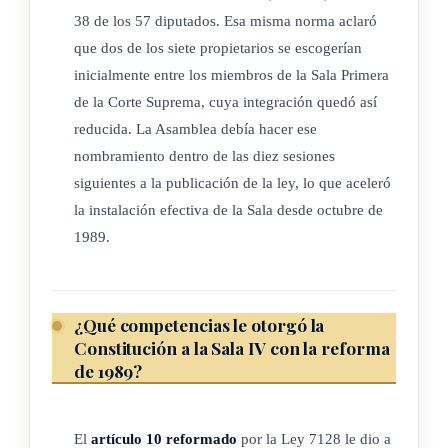
38 de los 57 diputados. Esa misma norma aclaró
ARTÍCULO 2°
que dos de los siete propietarios se escogerían
inicialmente entre los miembros de la Sala Primera
Rige a partir de su publicación.
de la Corte Suprema, cuya integración quedó así
reducida. La Asamblea debía hacer ese
TRANSITORIO
nombramiento dentro de las diez sesiones
siguientes a la publicación de la ley, lo que aceleró
La sala que se crea en el artículo 10 estará integrada por siete
la instalación efectiva de la Sala desde octubre de
magistrados y por los suplentes que determine la ley, que
1989.
serán elegidos por la Asamblea Legislativa por votación no
menor de los dos tercios de sus miembros. La Asamblea
Legislativa hará el nombramiento de los miembros de la Sala
¿Qué competencias le otorgó la
dentro de las diez sesiones siguientes a la publicación de la
Constitución a la Sala IV con la reforma
de 1989?
presente ley; dos de ellos los escogerá de entre los miembros
de la Sala Primera de la Corte Suprema de Justicia, cuya
integración quedará así reducida.
El
artículo 10 reformado
por la Ley 7128 le dio a