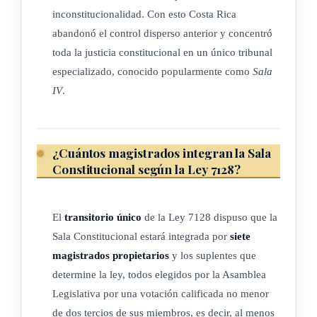
ni sujeta a limitaciones, mediante ningún convenio o contrato,
inconstitucionalidad. Con esto Costa Rica
ni directa ni indirectamente, salvo el caso de los tratados, de
abandonó el control disperso anterior y concentró
conformidad con los principios del Derecho Internacional."
toda la justicia constitucional en un único tribunal
especializado, conocido popularmente como
Sala
"REFORMA Art. 128: Si el veto se funda en razones de
IV
.
inconstitucionalidad no aceptadas por la Asamblea
Legislativa, esta enviar el decreto legislativo a la Sala
indicada en el número 10, para que defienda el diferendo
¿Cuántos magistrados integran la Sala
dentro de los treinta días naturales siguientes a la fecha en
Constitucional según la Ley 7128?
que reciba el expediente. Se tendr n por desechadas las
disposiciones declaradas inconstitucionales y las demás se
El
transitorio único
de la Ley 7128 dispuso que la
enviarán a la Asamblea Legislativa para la tramitación
Sala Constitucional estará integrada por
siete
correspondiente. Lo mismo se hará con el proyecto de ley
magistrados propietarios
y los suplentes que
aprobado por la Asamblea Legislativa, cuando la sala declare
determine la ley, todos elegidos por la Asamblea
que no contiene disposiciones inconstitucionales".
Legislativa por una votación calificada no menor
de dos tercios de sus miembros, es decir, al menos