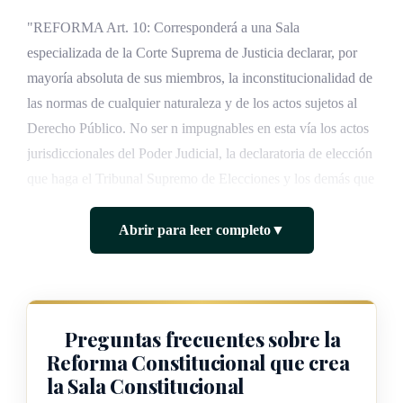
"REFORMA Art. 10: Corresponderá a una Sala
especializada de la Corte Suprema de Justicia declarar, por
mayoría absoluta de sus miembros, la inconstitucionalidad de
las normas de cualquier naturaleza y de los actos sujetos al
Derecho Público. No ser n impugnables en esta vía los actos
jurisdiccionales del Poder Judicial, la declaratoria de elección
que haga el Tribunal Supremo de Elecciones y los demás que
determine la ley.
Abrir para leer completo
▼
Le corresponderá además:
a) Dirimir los conflictos de competencia entre los dos poderes
del Estado, incluido el Tribunal Supremo de Elecciones, así
Preguntas frecuentes sobre la
como en las demás entidades u órganos que indique la ley.
Reforma Constitucional que crea
la Sala Constitucional
b) Conocer de las consultas sobre proyectos de reforma