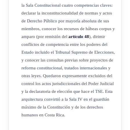
la Sala Constitucional cuatro competencias claves:
Mientras no se haya promulgado una ley de la
jurisdicción
declarar la inconstitucionalidad de normas y actos
constitucional
, la Sala continuará tramitando los asuntos de su
de Derecho Público por mayoría absoluta de sus
competencia, aún los pendientes, de conformidad con las
miembros, conocer los recursos de hábeas corpus y
disposiciones vigentes.
amparo (por remisión del
artículo 48
), dirimir
conflictos de competencia entre los poderes del
Estado incluido el Tribunal Supremo de Elecciones,
y conocer las consultas previas sobre proyectos de
reforma constitucional, tratados internacionales y
otras leyes. Quedaron expresamente excluidos del
control los actos jurisdiccionales del Poder Judicial
y la declaratoria de elección que hace el TSE. Esta
arquitectura convirtió a la Sala IV en el guardián
máximo de la Constitución y de los derechos
humanos en Costa Rica.