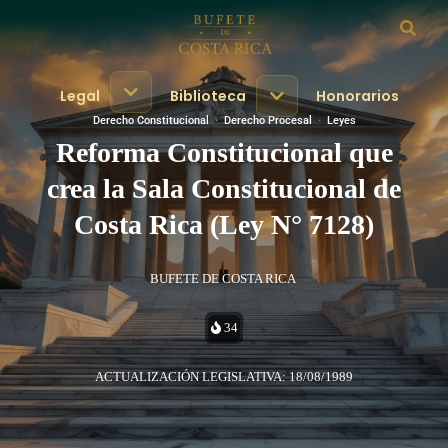
Legal
Biblioteca
Honorarios
Derecho Constitucional
·
Derecho Procesal
·
Leyes
Reforma Constitucional que
crea la Sala Constitucional de
Costa Rica (Ley N° 7128)
BUFETE DE COSTA RICA
34
ACTUALIZACIÓN LEGISLATIVA: 18/08/1989