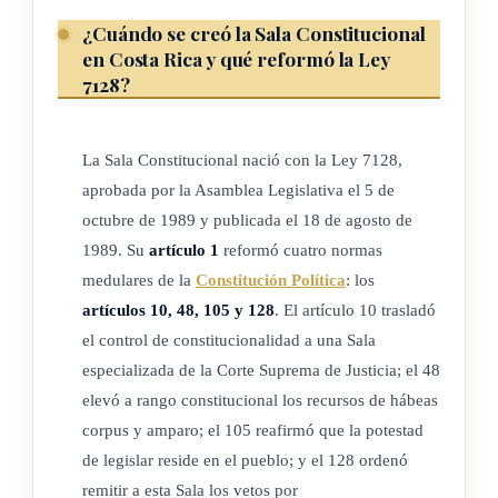
constitucional, de aprobación de convenios o tratados
¿Cuándo se creó la Sala Constitucional
internacionales y de otros proyectos de ley, según se
en Costa Rica y qué reformó la Ley
disponga en la ley."
7128?
"REFORMA Art. 48: Toda persona tiene derecho al recurso
de hábeas corpus para garantizar su
libertad
e
integridad
La Sala Constitucional nació con la Ley 7128,
personales, y al
recurso de amparo
para mantener o
aprobada por la Asamblea Legislativa el 5 de
restablecer el goce de los otros derechos consagrados en esta
octubre de 1989 y publicada el 18 de agosto de
Constitución, así como de los de car cter fundamental
1989. Su
artículo 1
reformó cuatro normas
establecidos en los instrumentos internacionales sobre
medulares de la
Constitución Política
: los
derechos humanos
, aplicables a la República. Ambos
artículos 10, 48, 105 y 128
. El artículo 10 trasladó
recursos serán de competencia de la Sala indicada en el
el control de constitucionalidad a una Sala
artículo 10."
especializada de la Corte Suprema de Justicia; el 48
elevó a rango constitucional los recursos de hábeas
"REFORMA Art. 105: La potestad de legislar reside en el
corpus y amparo; el 105 reafirmó que la potestad
pueblo, el cual delega, por medio del
sufragio
, en la
de legislar reside en el pueblo; y el 128 ordenó
Asamblea Legislativa. Tal potestad no podrá ser renunciada
remitir a esta Sala los vetos por