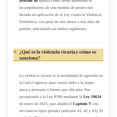
artículo 46
tipifica como delito autónomo el
de prisión. El juez podrá optar por penas alternativas, si con
incumplimiento de una medida de protección
ello no se colocan en riesgo la vida o la
integridad
de la
dictada en aplicación de la Ley contra la Violencia
víctima o si esta es perjudicada en el ejercicio de otros
Doméstica, con pena de seis meses a dos años de
derechos. Para tal efecto, el tribunal de juicio, de previo al
prisión, articulando así ambos regímenes.
reemplazo de la pena de prisión, deberá ordenar otro examen
psicológico y psiquiátrico completo, si lo considera necesario;
además, deberá escuchar el criterio de la víctima. En caso de
¿Qué es la violencia vicaria y cómo se
reemplazo por descuento de la mitad de la pena, el juez de
sanciona?
ejecución de la pena deberá escuchar a la víctima
previamente, si esta se encuentra localizable.
La violencia vicaria es la modalidad de agresión en
Cuando se trate de violencia vicaria de previo a optar por
la cual el agresor, para causar daño a la mujer,
penas alternativas, el juez procurará asegurar el resguardo de
ataca a personas o bienes que ella ama. Fue
la vida, integridad y derechos tanto de la mujer como de sus
incorporada a la Ley 8589 mediante la
Ley 10634
descendientes, ascendientes, parientes colaterales
de enero de 2025, que añadió el
Capítulo V
con
consanguíneos, por afinidad o adopción, hasta el tercer
tres nuevos tipos penales (artículos 41, 42 y 43). El