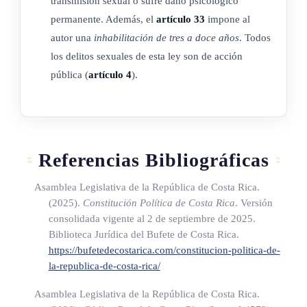
transmisión sexual o sufre daño psicológico
ARTÍCULO 14
permanente. Además, el
artículo 33
impone al
autor una
inhabilitación de tres a doce años
. Todos
Revocatoria de una pena alternativa
los delitos sexuales de esta ley son de acción
pública (
artículo 4
).
El incumplimiento de una pena alternativa facultará al juez de
ejecución de la pena para que la revoque y ordene que al
condenado se le aplique la pena de prisión durante el tiempo
de la condena que le falte cumplir.
Referencias Bibliográficas
Ante la comisión de un nuevo delito, el juez tendrá la
facultad de revocar la pena alternativa, si la persona es
Asamblea Legislativa de la República de Costa Rica.
(2025).
Constitución Política de Costa Rica
. Versión
sentenciada posteriormente, en otras causas penales por
consolidada vigente al 2 de septiembre de 2025.
violencia contra las mujeres.
Biblioteca Jurídica del Bufete de Costa Rica.
https://bufetedecostarica.com/constitucion-politica-de-
la-republica-de-costa-rica/
ARTÍCULO 15
Asamblea Legislativa de la República de Costa Rica.