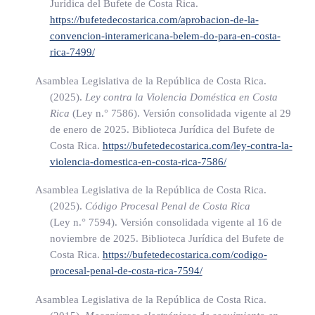
ejecución de la pena y podrá contener las siguientes
Jurídica del Bufete de Costa Rica.
https://bufetedecostarica.com/aprobacion-de-la-
instrucciones:
convencion-interamericana-belem-do-para-en-costa-
rica-7499/
a) Someter a la persona a un programa de tratamiento de
adicciones para el control del consumo de alcohol,
Asamblea Legislativa de la República de Costa Rica.
sustancias estupefacientes, psicotrópicas o drogas
(2025).
Ley contra la Violencia Doméstica en Costa
Rica
(Ley n.° 7586)
. Versión consolidada vigente al 29
enervantes, cuando dicha adicción esté relacionada con la
de enero de 2025. Biblioteca Jurídica del Bufete de
conducta sancionada o sus circunstancias.
Costa Rica.
https://bufetedecostarica.com/ley-contra-la-
b) Someter a la persona a un programa especializado para
violencia-domestica-en-costa-rica-7586/
ofensores, orientado al control de conductas violentas y a
Asamblea Legislativa de la República de Costa Rica.
tratamientos completos, psicológico y psiquiátrico.
(2025).
Código Procesal Penal de Costa Rica
c) Prohibición de residencia: esta pena consiste en la
(Ley n.° 7594)
. Versión consolidada vigente al 16 de
noviembre de 2025. Biblioteca Jurídica del Bufete de
prohibición de residir en un lugar determinado y de ir a él
Costa Rica.
https://bufetedecostarica.com/codigo-
o transitar por él sin autorización judicial. El juez
procesal-penal-de-costa-rica-7594/
determinará el lugar, el cual podrá ser un barrio, un
distrito, un cantón o una provincia, teniendo en cuenta la
Asamblea Legislativa de la República de Costa Rica.