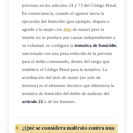
ARTÍCULO 5
previstas en los artículos 24 y 73 del Código Penal.
En consecuencia, cuando el agresor inicia la
Obligaciones de las personas en la función pública
ejecución del femicidio (por ejemplo, dispara o
agrede a la mujer con
dolo
de matar) pero la
Quienes, en el ejercicio de sus funciones, estén obligados a
muerte no se produce por causas independientes a
conocer de situaciones de violencia contra las mujeres, en
su voluntad, se configura la
tentativa de femicidio
,
cualquiera de sus formas, o a resolverlas, deberán actuar ágil
sancionada con una pena reducida de la prevista
y eficazmente, respetando tanto los procedimientos como los
para el delito consumado, dentro del rango que
derechos humanos de las mujeres afectadas; de lo contrario,
establece el Código Penal para la tentativa. La
podrán incurrir en el delito de incumplimiento de deberes.
acreditación del
dolo de matar
(no solo de
lesionar) es el elemento decisivo que diferencia la
tentativa de femicidio del delito de maltrato del
ARTÍCULO 6
artículo 22
o de las lesiones.
Garantía de cumplimiento de un deber
No incurrirá en delito la persona que, en el ejercicio de una
¿Qué se considera maltrato contra una