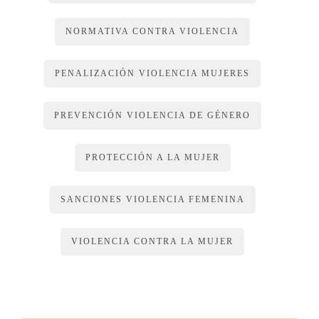
a) Impedimento para ejercer el cargo público, incluso los de
NORMATIVA CONTRA VIOLENCIA
elección popular, la profesión, el oficio o la actividad con
ocasión de cuyo desempeño haya cometido el delito.
PENALIZACIÓN VIOLENCIA MUJERES
b) Impedimento para ejercer la tutela, curatela o
administración judicial de bienes, cuando el delito haya
PREVENCIÓN VIOLENCIA DE GÉNERO
sido cometido aprovechando estas situaciones jurídicas.
La pena de inhabilitación no podrá ser inferior a un año ni
PROTECCIÓN A LA MUJER
superior a doce años.
SANCIONES VIOLENCIA FEMENINA
El reemplazo de la pena principal no afectará el cumplimiento
de la pena de inhabilitación.
VIOLENCIA CONTRA LA MUJER
ARTÍCULO 18
Rehabilitación