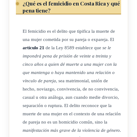
¿Qué es el femicidio en Costa Rica y qué
noviazgo, convivencia, de no convivencia, casual u otra
pena tiene?
análoga, aun cuando medie divorcio, separación o ruptura, en
cumplimiento de las obligaciones contraídas por el Estado en
El femicidio es el delito que tipifica la muerte de
la Convención sobre la Eliminación de todas las Formas de
una mujer cometida por su pareja o expareja. El
Discriminación contra la Mujer, Ley 6968, de 2 de octubre de
artículo 21
de la Ley 8589 establece que
se le
1984, así como en la Convención lnteramericana para
impondrá pena de prisión de veinte a treinta y
Prevenir, Sancionar y Erradicar la Violencia contra la Mujer,
cinco años a quien dé muerte a una mujer con la
Ley 7499, de 2 de mayo de 1995.
que mantenga o haya mantenido una relación o
vínculo de pareja
, sea matrimonial, unión de
(Así reformado por el artículo 4° de la
Ley contra la
hecho, noviazgo, convivencia, de no convivencia,
Violencia Vicaria
, N° 10634 del 29 de enero del 2025)
casual u otra análoga, aun cuando medie divorcio,
separación o ruptura. El delito reconoce que la
muerte de una mujer en el contexto de una relación
ARTÍCULO 2
de pareja no es un homicidio común, sino la
Ámbito de aplicación.
manifestación más grave de la violencia de género
.