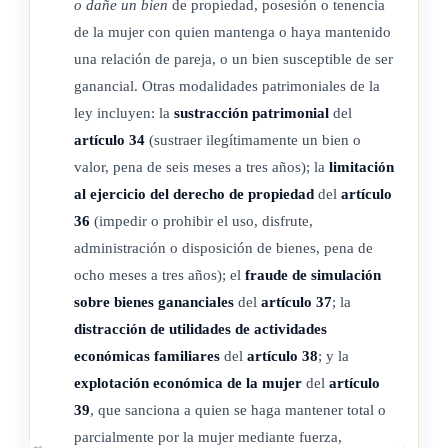
o dañe un bien
de propiedad, posesión o tenencia
a) Contra una mujer que presente una discapacidad
de la mujer con quien mantenga o haya mantenido
sensorial, física o mental, total o parcial, temporal o
una relación de pareja, o un bien susceptible de ser
permanente.
ganancial. Otras modalidades patrimoniales de la
b) Contra una mujer mayor de sesenta y cinco años de edad.
ley incluyen: la
sustracción patrimonial
del
c) Contra una mujer en estado de embarazo o durante los
artículo 34
(sustraer ilegítimamente un bien o
tres meses posteriores al parto.
valor, pena de seis meses a tres años); la
limitación
al ejercicio del derecho de propiedad
del
artículo
d) En presencia de los hijos o las hijas menores de edad de la
36
(impedir o prohibir el uso, disfrute,
víctima o del autor del delito.
administración o disposición de bienes, pena de
e) Con el concurso de otras personas, con fuerza sobre las
ocho meses a tres años); el
fraude de simulación
cosas, mediante el uso de armas o mediante el uso de
sobre bienes gananciales
del
artículo 37
; la
cualquier tipo de agente o sustancia corrosiva, cáustica,
distracción de utilidades de actividades
irritante, tóxica, inflamable, ácida u otras sustancias
económicas familiares
del
artículo 38
; y la
similares.
explotación económica de la mujer
del
artículo
f) Con alevosía o ensañamiento.
39
, que sanciona a quien se haga mantener total o
g) Por precio, recompensa, promesa remuneratoria o ventaja
parcialmente por la mujer mediante fuerza,