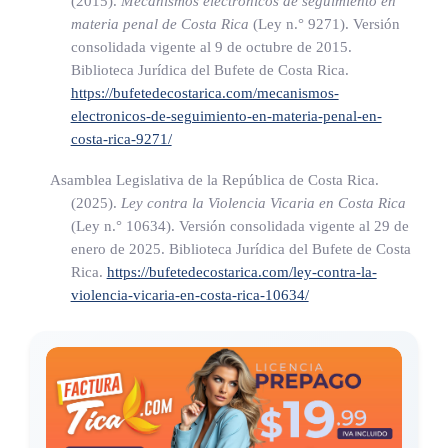
(2015).
Mecanismos electrónicos de seguimiento en
necesidad de protección de las víctimas. Esta instrucción
materia penal de Costa Rica
(Ley n.° 9271)
. Versión
en ningún caso podrá asumir la forma de un castigo de
consolidada vigente al 9 de octubre de 2015.
destierro.
Biblioteca Jurídica del Bufete de Costa Rica.
https://bufetedecostarica.com/mecanismos-
d) Limitación de uso de armas: consistirá en la prohibición
electronicos-de-seguimiento-en-materia-penal-en-
de obtención de permisos de tenencia, matrícula y
costa-rica-9271/
portación de armas de cualquier tipo. La sentencia firme
que imponga esta pena deberá ser comunicada al Arsenal
Asamblea Legislativa de la República de Costa Rica.
(2025).
Ley contra la Violencia Vicaria en Costa Rica
Nacional del Ministerio de Seguridad Pública, que llevará
(Ley n.° 10634)
. Versión consolidada vigente al 29 de
un archivo de tales sentencias, a efecto de considerar
enero de 2025. Biblioteca Jurídica del Bufete de Costa
cualquier solicitud de matrícula o portación de armas de
Rica.
https://bufetedecostarica.com/ley-contra-la-
fuego que realice el sentenciado.
violencia-vicaria-en-costa-rica-10634/
Para los efectos de los incisos a) y b) del presente artículo, el
Instituto Nacional de las Mujeres y el Ministerio de Justicia
enviarán cada año, a la Corte Suprema de Justicia, la lista de
instituciones acreditadas, públicas y privadas, a las cuales la
autoridad judicial competente podrá remitir para el