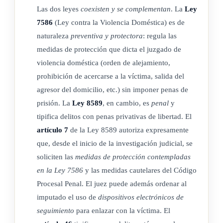
b) Prestación de servicios de utilidad pública.
Las dos leyes
coexisten y se complementan
. La
Ley
c) Cumplimiento de instrucciones.
7586
(Ley contra la Violencia Doméstica) es de
d) Extrañamiento.
naturaleza
preventiva y protectora
: regula las
3.- Accesorias:
medidas de protección que dicta el juzgado de
violencia doméstica (orden de alejamiento,
a) Inhabilitación.
prohibición de acercarse a la víctima, salida del
agresor del domicilio, etc.) sin imponer penas de
SECCIÓN II
prisión. La
Ley 8589
, en cambio, es
penal
y
tipifica delitos con penas privativas de libertad. El
Definiciones
artículo 7
de la Ley 8589 autoriza expresamente
que, desde el inicio de la investigación judicial, se
soliciten las
medidas de protección contempladas
ARTÍCULO 10
en la Ley 7586
y las medidas cautelares del Código
Procesal Penal. El juez puede además ordenar al
Pena principal.
imputado el uso de
dispositivos electrónicos de
seguimiento
para enlazar con la víctima. El
La pena principal por los delitos consignados en esta ley será