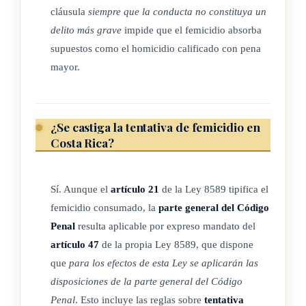
interpretación de esta Ley:
cláusula
siempre que la conducta no constituya un
delito más grave
impide que el femicidio absorba
a) La Convención para la eliminación de todas las formas de
supuestos como el homicidio calificado con pena
discriminación contra la mujer, Ley Nº 6968, de 2 de
mayor.
octubre de 1984.
b) La Convención interamericana para prevenir, sancionar y
erradicar la violencia contra la mujer, Ley Nº 7499, de 2
¿Se castiga la tentativa de femicidio en
de mayo de 1995.
Costa Rica?
ARTÍCULO 4
Sí. Aunque el
artículo 21
de la Ley 8589 tipifica el
femicidio consumado, la
parte general del Código
Delitos de acción pública
Penal
resulta aplicable por expreso mandato del
Todos los delitos contemplados en esta Ley serán de acción
artículo 47
de la propia Ley 8589, que dispone
pública.
que
para los efectos de esta Ley se aplicarán las
disposiciones de la parte general del Código
Penal
. Esto incluye las reglas sobre
tentativa