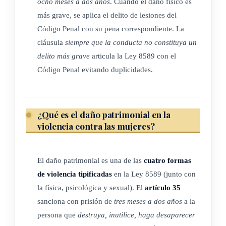
ocho meses a dos años
. Cuando el daño físico es
del dispositivo electrónico sin perjuicio de enlazar con la
más grave, se aplica el delito de lesiones del
víctima, a fin de garantizar su protección.
Código Penal con su pena correspondiente. La
cláusula
siempre que la conducta no constituya un
(Así reformado por el artículo 7° de la ley N° 9271 del 30 de
delito más grave
articula la Ley 8589 con el
setiembre de 2014, "
Mecanismos electrónicos de seguimiento
Código Penal evitando duplicidades.
en materia penal
")
¿Qué es el daño patrimonial en la
ARTÍCULO 8
violencia contra las mujeres?
Circunstancias agravantes generales del delito.
El daño patrimonial es una de las
cuatro formas
Serán circunstancias agravantes generales de las conductas
de violencia tipificadas
en la Ley 8589 (junto con
punibles descritas en esta ley, con excepción del delito de
la física, psicológica y sexual). El
artículo 35
femicidio, y siempre que no sean constitutivas del tipo,
sanciona con prisión de
tres meses a dos años
a la
perpetrar el hecho:
persona que
destruya, inutilice, haga desaparecer