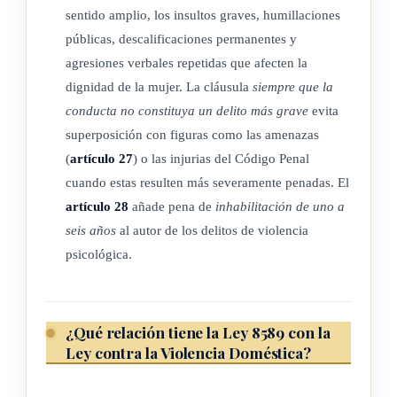
sentido amplio, los insultos graves, humillaciones
Clases de penas
públicas, descalificaciones permanentes y
agresiones verbales repetidas que afecten la
dignidad de la mujer. La cláusula
siempre que la
ARTÍCULO 9
conducta no constituya un delito más grave
evita
superposición con figuras como las amenazas
Clases de penas para los delitos
(
artículo 27
) o las injurias del Código Penal
cuando estas resulten más severamente penadas. El
Las penas aplicables a los delitos descritos en la presente Ley
artículo 28
añade pena de
inhabilitación de uno a
serán:
seis años
al autor de los delitos de violencia
1.- Principal:
psicológica.
a) Prisión.
2.- Alternativas:
¿Qué relación tiene la Ley 8589 con la
Ley contra la Violencia Doméstica?
a) Detención de fin de semana.