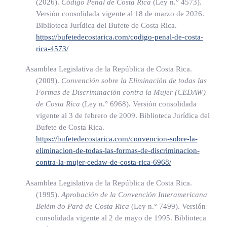
(2026).
Código Penal de Costa Rica
(Ley n.° 4573)
.
Penas accesorias
Versión consolidada vigente al 18 de marzo de 2026.
Biblioteca Jurídica del Bufete de Costa Rica.
Las penas accesorias se aplicarán junto con la pena de prisión
https://bufetedecostarica.com/codigo-penal-de-costa-
o las penas alternativas. El reemplazo de la pena principal por
rica-4573/
las alternativas no afectará el cumplimiento de la pena
Asamblea Legislativa de la República de Costa Rica.
accesoria. Lo anterior se realizará respetando, en todo
(2009).
Convención sobre la Eliminación de todas las
momento, el derecho del acusado al debido proceso legal en
Formas de Discriminación contra la Mujer (CEDAW)
materia penal.
de Costa Rica
(Ley n.° 6968)
. Versión consolidada
vigente al 3 de febrero de 2009. Biblioteca Jurídica del
Bufete de Costa Rica.
ARTÍCULO 16
https://bufetedecostarica.com/convencion-sobre-la-
eliminacion-de-todas-las-formas-de-discriminacion-
Pena de cumplimiento de instrucciones
contra-la-mujer-cedaw-de-costa-rica-6968/
Asamblea Legislativa de la República de Costa Rica.
La pena de cumplimiento de instrucciones consistirá en el
(1995).
Aprobación de la Convención Interamericana
sometimiento a un plan de conducta en libertad, el cual será
Belém do Pará de Costa Rica
(Ley n.° 7499)
. Versión
establecido por el juez que dicta la sentencia o por el juez de
consolidada vigente al 2 de mayo de 1995. Biblioteca