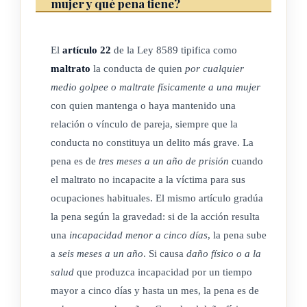
función pública, plantee la denuncia formal de alguno de los
mujer y qué pena tiene?
delitos de acción pública contenidos en esta Ley, aun si el
denunciado no resulta condenado, excepto cuando se
El
artículo 22
de la Ley 8589 tipifica como
configuren los delitos de calumnia y denuncia calumniosa.
maltrato
la conducta de quien
por cualquier
medio golpee o maltrate físicamente a una mujer
con quien mantenga o haya mantenido una
ARTÍCULO 7
relación o vínculo de pareja, siempre que la
conducta no constituya un delito más grave. La
Protección a las víctimas durante el proceso.
pena es de
tres meses a un año de prisión
cuando
Para proteger a las víctimas podrá solicitarse, desde el inicio
el maltrato no incapacite a la víctima para sus
de la investigación judicial, las medidas de protección
ocupaciones habituales. El mismo artículo gradúa
contempladas en la Ley N° 7586,
Ley contra la Violencia
la pena según la gravedad: si de la acción resulta
Doméstica
, de 10 de abril de 1996, así como las medidas
una
incapacidad menor a cinco días
, la pena sube
a
seis meses a un año
. Si causa
daño físico o a la
cautelares necesarias previstas en la Ley Nº 7594,
Código
salud
que produzca incapacidad por un tiempo
Procesal Penal
, de 10 de abril de 1996.
mayor a cinco días y hasta un mes, la pena es de
Asimismo, el juez podrá ordenar a la persona imputada el uso