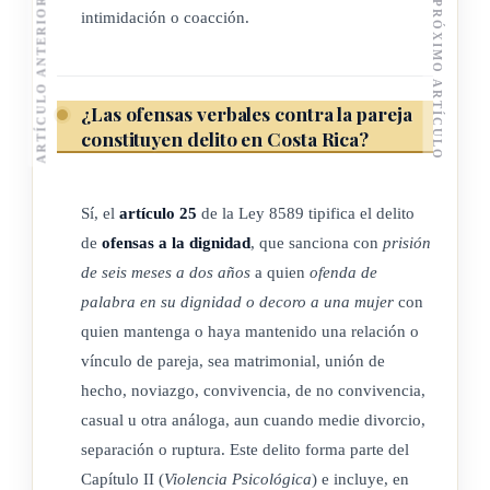
ARTÍCULO ANTERIOR
PRÓXIMO ARTÍCULO
intimidación o coacción.
de cualquier otra naturaleza.
h) Con el uso de un alto grado de conocimiento científico,
profesional o tecnológico del autor en la comisión del
¿Las ofensas verbales contra la pareja
delito.
constituyen delito en Costa Rica?
i) Con el uso de animales.
El juez que imponga la pena aumentará hasta en un tercio la
Sí, el
artículo 25
de la Ley 8589 tipifica el delito
señalada por el delito correspondiente, cuando concurran una
de
ofensas a la dignidad
, que sanciona con
prisión
o varias circunstancias agravantes.
de seis meses a dos años
a quien
ofenda de
(Así reformado por el artículo único de la Ley para agravar
palabra en su dignidad o decoro a una mujer
con
los delitos en contra de las mujeres cuando se utilice ácido y
quien mantenga o haya mantenido una relación o
otras sustancias corrosivas, N° 10636 del 29 de enero del
vínculo de pareja, sea matrimonial, unión de
2025)
hecho, noviazgo, convivencia, de no convivencia,
casual u otra análoga, aun cuando medie divorcio,
separación o ruptura. Este delito forma parte del
SECCIÓN I
Capítulo II (
Violencia Psicológica
) e incluye, en