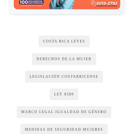
cumplimiento de esta pena. Los gastos en que se incurra por
este tratamiento correrán a cargo del Estado, salvo si la
persona condenada cuenta con recursos suficientes para
sufragarlos.
COSTA RICA LEYES
ARTÍCULO 17
DERECHOS DE LA MUJER
Pena de inhabilitación
LEGISLACIÓN COSTARRICENSE
La pena de inhabilitación producirá la suspensión o
restricción para ejercer uno o varios de los derechos
LEY 8589
señalados en este artículo. En sentencia motivada, el juez
aplicará las penas pertinentes, de acuerdo con el delito
MARCO LEGAL IGUALDAD DE GÉNERO
cometido.
La pena de inhabilitación consistirá en:
MEDIDAS DE SEGURIDAD MUJERES