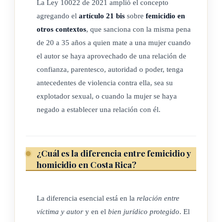
La Ley 10022 de 2021 amplió el concepto
Esta ley se aplicará cuando las conductas tipificadas como
agregando el
artículo 21 bis
sobre
femicidio en
delitos se dirijan contra una mujer, en el contexto o con
otros contextos
, que sanciona con la misma pena
ocasión de una relación o vínculo de pareja, sea matrimonial,
de 20 a 35 años a quien mate a una mujer cuando
unión de hecho, noviazgo, convivencia, de no convivencia,
el autor se haya aprovechado de una relación de
casual u otra análoga, aun cuando medie divorcio, separación
confianza, parentesco, autoridad o poder, tenga
o ruptura, siempre que la conducta no constituya un delito
antecedentes de violencia contra ella, sea su
más grave o previsto con una pena mayor.
explotador sexual, o cuando la mujer se haya
negado a establecer una relación con él.
Se amplía el ámbito de aplicación de esta ley para los
supuestos contemplados en el artículo 21 bis, denominado
"Femicidio en otros contextos", así como a lo establecido en
¿Cuál es la diferencia entre femicidio y
el segundo párrafo de los artículos 22 "Maltrato", 23
homicidio en Costa Rica?
"Restricción a la libertad de tránsito" y 27 "Amenazas contra
una mujer" de esta ley.
La diferencia esencial está en la
relación entre
víctima y autor
y en el
bien jurídico protegido
. El
(Así adicionado el párrafo anterior por el artículo 1° de la