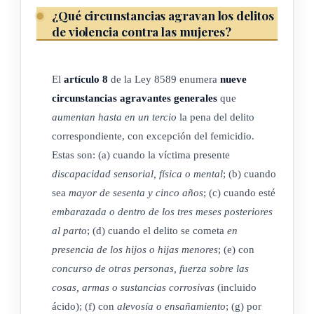
pena de cumplimiento de instrucciones, excepto que se
¿Qué circunstancias agravan los delitos
aplique la pena de extrañamiento.
de violencia contra las mujeres?
También, a solicitud de la persona condenada, podrán
aplicarse las penas alternativas, cuando dicha persona sea
El
artículo 8
de la Ley 8589 enumera
nueve
primaria en materia de violencia contra las mujeres, se les
circunstancias agravantes generales
que
haya impuesto una pena superior a tres años, y haya
aumentan hasta en un tercio
la pena del delito
descontado al menos la mitad de esta.
correspondiente, con excepción del femicidio.
Estas son: (a) cuando la víctima presente
Para tal efecto, el tribunal de juicio de previo al reemplazo de
discapacidad sensorial, física o mental
; (b) cuando
la pena de prisión deberá ordenar otro examen psicológico y
sea
mayor de sesenta y cinco años
; (c) cuando esté
psiquiátrico completo.
embarazada o dentro de los tres meses posteriores
al parto
; (d) cuando el delito se cometa
en
La pena alternativa no podrá superar el monto de la pena
presencia de los hijos o hijas menores
; (e) con
principal impuesta.
concurso de otras personas, fuerza sobre las
cosas, armas o sustancias corrosivas
(incluido
En los casos en los que los delitos deriven de violencia
ácido); (f) con
alevosía o ensañamiento
; (g) por
vicaria solo se podrá aplicar la pena alternativa cuando se