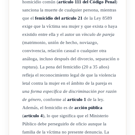
homicidio común (
artículo 111 del Código Penal
)
Ley para establecer el femicidio ampliado, N° 10022 del 23
sanciona la muerte de cualquier persona, mientras
de agosto de 2021)
que el
femicidio del artículo 21
de la Ley 8589
(Así reformado por el artículo 1° de la ley N° 9975 del 14 de
exige que la víctima sea mujer y que exista o haya
mayo de 2021)
existido entre ella y el autor un
vínculo de pareja
(matrimonio, unión de hecho, noviazgo,
convivencia, relación casual o cualquier otra
ARTÍCULO 3
análoga, incluso después del divorcio, separación o
ruptura). La pena del femicidio (20 a 35 años)
Fuentes de interpretación
refleja el reconocimiento legal de que la violencia
letal contra la mujer en el ámbito de la pareja es
Constituyen fuentes de interpretación de esta Ley todos los
una forma específica de discriminación por razón
instrumentos internacionales de derechos humanos vigentes
de género
, conforme al
artículo 1
de la ley.
en el país, que tengan un valor similar a la
Constitución
Además, el femicidio es de
acción pública
Política
, los cuales, en la medida en que otorguen mayores
(
artículo 4
), lo que significa que el Ministerio
derechos y garantías a las personas, privan sobre la
Público debe perseguirlo de oficio aunque la
Constitución Política. En particular, serán fuentes de
familia de la víctima no presente denuncia. La