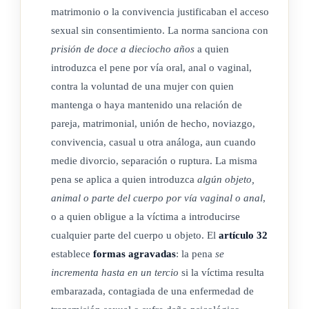
matrimonio o la convivencia justificaban el acceso
ARTÍCULO 13
sexual sin consentimiento. La norma sanciona con
prisión de doce a dieciocho años
a quien
Pena de prestación de servicios de utilidad pública
introduzca el pene por vía oral, anal o vaginal,
contra la voluntad de una mujer con quien
La pena de prestación de servicios de utilidad pública
mantenga o haya mantenido una relación de
consistirá en que la persona condenada preste servicio en los
pareja, matrimonial, unión de hecho, noviazgo,
lugares y horarios que el juez determine, en favor de
convivencia, casual u otra análoga, aun cuando
establecimientos de bien público o de utilidad comunitaria, o
medie divorcio, separación o ruptura. La misma
de organizaciones sociales, bajo el control de las autoridades
pena se aplica a quien introduzca
algún objeto,
de dichos centros, en forma tal que no resulte violatorio de
animal o parte del cuerpo por vía vaginal o anal
,
los derechos humanos de la persona condenada, no perturbe
o a quien obligue a la víctima a introducirse
su actividad laboral ni ponga en riesgo a la ofendida ni a
cualquier parte del cuerpo u objeto. El
artículo 32
terceras personas. Los períodos para el cumplimiento de esta
establece
formas agravadas
: la pena
se
pena serán de ocho a dieciséis horas semanales.
incrementa hasta en un tercio
si la víctima resulta
embarazada, contagiada de una enfermedad de