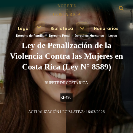
Legal
Biblioteca
Honorarios
Derecho de Familia
·
Derecho Penal
·
Derechos Humanos
·
Leyes
Ley de Penalización de la
Violencia Contra las Mujeres en
Costa Rica (Ley N° 8589)
BUFETE DE COSTA RICA
490
ACTUALIZACIÓN LEGISLATIVA: 16/03/2026