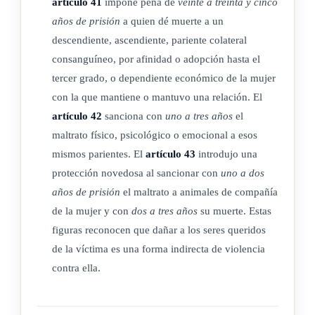
artículo 41
impone pena de
veinte a treinta y cinco
grado, dependientes económicos, animal de compañía o sus
años de prisión
a quien dé muerte a un
bienes muebles o inmuebles, afectados directamente por la
descendiente, ascendiente, pariente colateral
violencia vicaria.
consanguíneo, por afinidad o adopción hasta el
(Así reformado por el artículo 4° de la Ley contra la
tercer grado, o dependiente económico de la mujer
Violencia Vicaria, N° 10634 del 29 de enero del 2025)
con la que mantiene o mantuvo una relación. El
artículo 42
sanciona con
uno a tres años
el
maltrato físico, psicológico o emocional a esos
ARTÍCULO 11
mismos parientes. El
artículo 43
introdujo una
protección novedosa al sancionar con
uno a dos
Imposición y reemplazo de penas alternativas.
años de prisión
el maltrato a animales de compañía
de la mujer y con
dos a tres años
su muerte. Estas
Cuando a una persona primaria en materia de violencia
figuras reconocen que dañar a los seres queridos
contra las mujeres se le imponga una pena de prisión menor
de la víctima es una forma indirecta de violencia
de tres años, dicha pena, de conformidad con el artículo 9 de
contra ella.
esta ley, podrá ser reemplazada por dos penas alternativas de
las señaladas en esta ley; una de ellas será, necesariamente, la