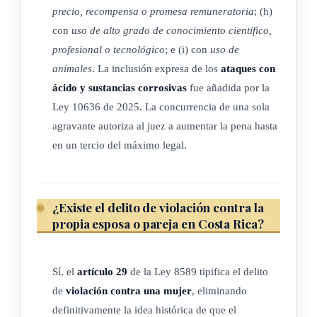
precio, recompensa o promesa remuneratoria
; (h)
hayan descontado tres cuartos de la pena.
con
uso de alto grado de conocimiento científico,
(Así reformado por el artículo 4° de la Ley contra la
profesional o tecnológico
; e (i) con
uso de
animales
. La inclusión expresa de los
ataques con
Violencia Vicaria, N° 10634 del 29 de enero del 2025)
ácido y sustancias corrosivas
fue añadida por la
Ley 10636 de 2025. La concurrencia de una sola
ARTÍCULO 12
agravante autoriza al juez a aumentar la pena hasta
en un tercio del máximo legal.
Pena de detención de fin de semana
La pena de detención de fin de semana consistirá en una
¿Existe el delito de violación contra la
limitación de la libertad ambulatoria y se cumplirá en un
propia esposa o pareja en Costa Rica?
centro penitenciario o en un centro de rehabilitación por
períodos correspondientes a los fines de semana, con una
duración mínima de veinticuatro horas y máxima de cuarenta
Sí, el
artículo 29
de la Ley 8589 tipifica el delito
y ocho horas por semana.
de
violación contra una mujer
, eliminando
definitivamente la idea histórica de que el