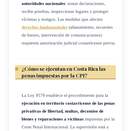
autoridades nacionales
: tomar declaraciones,
Condición jurídica y personalidad jurídica de la Corte
recibir pruebas, inspeccionar lugares y proteger
víctimas y testigos. Las medidas que afecten
Con arreglo al artículo 4 del Estatuto de Roma, la Corte tiene
derechos fundamentales
(allanamiento, secuestro
personalidad jurídica internacional y tiene también la
de bienes, intervención de comunicaciones)
capacidad jurídica necesaria para el desempeño de sus
requieren autorización judicial costarricense previa.
funciones y el cumplimiento de sus propósitos. Tiene, en
particular, capacidad jurídica para celebrar contratos, adquirir
bienes muebles e inmuebles, disponer de ellos y participar en
¿Cómo se ejecutan en Costa Rica las
procedimientos judiciales.
penas impuestas por la CPI?
ARTÍCULO 7
La Ley 9570 establece el procedimiento para la
ejecución en territorio costarricense de las penas
Cooperación plena
privativas de libertad, multas, decomiso de
bienes y reparaciones a víctimas
impuestas por la
La República de Costa Rica cooperará plenamente con la
Corte Penal Internacional. La supervisión está a
Corte Penal Internacional y cumplirá con las solicitudes de