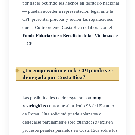
por haber ocurrido los hechos en territorio nacional
— puedan acceder a representación legal ante la
CPI, presentar pruebas y recibir las reparaciones
ARTÍCULO 8
que la Corte ordene. Costa Rica colabora con el
Fondo Fiduciario en Beneficio de las Víctimas
de
Solicitudes de la Corte Penal Internacional
la CPI.
La solicitud de asistencia es una petición hecha por la Corte
Penal Internacional en relación con una investigación,
enjuiciamiento o sentencia de la Corte Penal Internacional,
¿La cooperación con la CPI puede ser
denegada por Costa Rica?
para buscar asistencia conforme a lo establecido en el artículo
93 del Estatuto de Roma.
Las posibilidades de denegación son
muy
restringidas
conforme al artículo 93 del Estatuto
ARTÍCULO 9
de Roma. Una solicitud puede aplazarse o
denegarse parcialmente solo cuando:
(a)
existen
Órganos competentes
procesos penales paralelos en Costa Rica sobre los