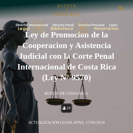
Derecho Internacional
·
Derecho Penal
·
Derecho Procesal
·
Leyes
Legal
Biblioteca
Honorarios
Ley de Promocion de la
Cooperacion y Asistencia
Judicial con la Corte Penal
Internacional de Costa Rica
(Ley N° 9570)
BUFETE DE COSTA RICA
26
ACTUALIZACIÓN LEGISLATIVA: 17/05/2018