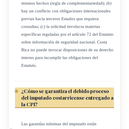
La Corte Penal Internacional deberá comunicar sus
mismos hechos (regla de complementariedad);
(b)
solicitudes de cooperación y asistencia judicial a la Corte
hay un conflicto con obligaciones internacionales
Suprema de Justicia a través de su secretario y al Ministerio
previas hacia terceros Estados que requiera
consultas;
(c)
la solicitud involucra materias
de Relaciones Exteriores y
Culto
, los cuales son reconocidos
específicas reguladas por el artículo 72 del Estatuto
como órganos centrales de la cooperación con la Corte Penal
sobre información de seguridad nacional. Costa
Internacional.
Rica no puede invocar disposiciones de su derecho
La Corte Suprema de Justicia, a través de su secretario, se
interno para incumplir las obligaciones del
encargará de recibir, diligenciar, ejecutar y/o promover ante el
Estatuto.
organismo judicial correspondiente todas las solicitudes de
carácter penal o que impliquen persecución penal, que realice
la Corte Penal Internacional, sin perjuicio de las
¿Cómo se garantiza el debido proceso
del imputado costarricense entregado a
responsabilidades de otros órganos del Estado, incluyendo la
la CPI?
jurisdicción penal ordinaria.
El
Poder Ejecutivo
, a través del Ministerio de Relaciones
Las garantías mínimas del imputado están
Exteriores y Culto, fungirá como órgano de enlace