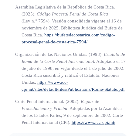
Asamblea Legislativa de la República de Costa Rica.
La autoridad judicial competente deberá emitir su resolución
(2025).
Código Procesal Penal de Costa Rica
en el mismo acto, si esta fuera necesaria.
(Ley n.° 7594)
. Versión consolidada vigente al 16 de
noviembre de 2025. Biblioteca Jurídica del Bufete de
Estas comunicaciones se notificarán al Ministerio de
Costa Rica.
https://bufetedecostarica.com/codigo-
procesal-penal-de-costa-rica-7594/
Relaciones Exteriores y Culto.
Organización de las Naciones Unidas. (1998).
Estatuto de
Roma de la Corte Penal Internacional
. Adoptado el 17
ARTÍCULO 12
de julio de 1998, en vigor desde el 1 de julio de 2002.
Costa Rica suscribió y ratificó el Estatuto. Naciones
Órganos judiciales
Unidas.
https://www.icc-
cpi.int/sites/default/files/Publications/Rome-Statute.pdf
Los órganos judiciales y todo órgano o agente estatal darán
Corte Penal Internacional. (2002).
Reglas de
cumplimiento a las solicitudes de cooperación formuladas por
Procedimiento y Prueba
. Adoptadas por la Asamblea
la Corte Penal Internacional previstas en el artículo 93 del
de los Estados Partes, 9 de septiembre de 2002. Corte
Estatuto de Roma, como también todo otro tipo de
Penal Internacional (CPI).
https://www.icc-cpi.int/
cooperación y asistencia que la Corte Penal Internacional