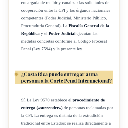
encargada de recibir y canalizar las solicitudes de
contenido del Estatuto de Roma se hará conforme a la
cooperación entre la CPI y los órganos nacionales
jurisprudencia y los criterios emitidos por la Corte Penal
competentes (Poder Judicial, Ministerio Público,
Internacional. En caso de no existir jurisprudencia o criterios
Procuraduría General). La
Fiscalía General de la
sobre una regulación o disposición del Estatuto, deberán
República
y el
Poder Judicial
ejecutan las
observarse los principios generales del derecho, la costumbre
medidas concretas conforme al Código Procesal
internacional, los instrumentos de derecho penal
Penal (Ley 7594) y la presente ley.
internacional, el derecho internacional humanitario y el
derecho internacional de los derechos humanos.
¿Costa Rica puede entregar a una
persona a la Corte Penal Internacional?
ARTÍCULO 5
Aplicación de la ley
Sí. La Ley 9570 establece el
procedimiento de
entrega («surrender»)
de personas reclamadas por
La presente ley se aplicará, en lo que corresponda:
la CPI. La entrega es distinta de la extradición
tradicional entre Estados: se realiza directamente a
a) A cualquier solicitud hecha por la Corte Penal