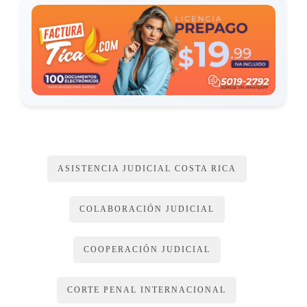
requiera con el fin de facilitar su labor.
ARTÍCULO 13
Comunicaciones con la Corte Penal Internacional
Las comunicaciones desde la Corte Penal Internacional y
hacia ella, incluyendo los testimonios o reportes de la
ejecución de las solicitudes de cooperación, estarán exentas
ASISTENCIA JUDICIAL COSTA RICA
del requisito de legalización y deberán ser enviadas en
original o copia certificada junto con todos los documentos
COLABORACIÓN JUDICIAL
justificativos. En caso de emergencia y excepcionalmente,
estos documentos pueden ser transmitidos por cualquier
COOPERACIÓN JUDICIAL
medio directamente a la Sala Tercera de la Corte Suprema de
Justicia y al Ministerio de Relaciones Exteriores y Culto,
CORTE PENAL INTERNACIONAL
según lo establece la presente ley.