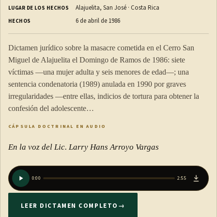
Alajuelita, San José · Costa Rica
LUGAR DE LOS HECHOS
de Justicia
6 de abril de 1986
HECHOS
Será competencia exclusiva de la Corte Suprema de Justicia,
Dictamen jurídico sobre la masacre cometida en el Cerro San
sin perjuicio de otras que la ley determine, resolver si se
Miguel de Alajuelita el Domingo de Ramos de 1986: siete
constatan o no las causales previstas en el Estatuto de Roma
víctimas —una mujer adulta y seis menores de edad—; una
para:
sentencia condenatoria (1989) anulada en 1990 por graves
irregularidades —entre ellas, indicios de tortura para obtener la
a) Solicitar a la Fiscalía de la Corte Penal Internacional que
confesión del adolescente…
se inhiba en su competencia a favor del Estado
costarricense.
CÁPSULA DOCTRINAL EN AUDIO
b) Impugnar la competencia de la Corte Penal Internacional
En la voz del Lic. Larry Hans Arroyo Vargas
o impugnar la admisibilidad de la causa.
c) Consultar con la Corte y/o decidir que no se dé curso a
0:00
2:55
una solicitud de asistencia o cooperación recibida de la
Corte Penal Internacional o de sus órganos por las causas
LEER DICTAMEN COMPLETO
→
previstas en el Estatuto de Roma si: