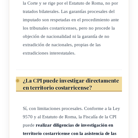
la Corte y se rige por el Estatuto de Roma, no por
Internacional que refiera a personas que estén siendo
tratados bilaterales. Las garantías procesales del
procesadas ante la Corte Penal Internacional y/o a hechos
imputado son respetadas en el procedimiento ante
que se investigan y que se hayan cometido antes o
los tribunales costarricenses, pero no procede la
después de la fecha en que esta ley entre en vigor.
objeción de nacionalidad ni la garantía de no
b) A la ejecución de cada sentencia, pena u orden de la Corte
extradición de nacionales, propias de las
Penal Internacional, cuando el delito al que la sentencia,
extradiciones interestatales.
pena u orden se relaciona fue cometido antes o después
de la fecha en que esta ley entre en vigor.
c) A todas las investigaciones o procedimientos de la Corte
¿La CPI puede investigar directamente
Penal Internacional, cuando el presunto delito o delitos a
en territorio costarricense?
los que la investigación refiera se hayan cometido
después de la fecha en que esta ley entre en vigor.
Sí, con limitaciones procesales. Conforme a la Ley
d) A toda otra solicitud emanada de la Corte.
9570 y al Estatuto de Roma, la Fiscalía de la CPI
puede
realizar diligencias de investigación en
ARTÍCULO 6
territorio costarricense con la asistencia de las