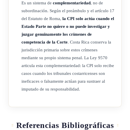
Es un sistema de
complementariedad
, no de
Justicia.
subordinación. Según el preámbulo y el artículo 17
del Estatuto de Roma,
la CPI solo actúa cuando el
La Sala Tercera de la Corte Suprema de Justicia deberá emitir
Estado Parte no quiere o no puede investigar y
la instrucción necesaria para determinar el procedimiento
juzgar genuinamente los crímenes de
interno de debida diligencia de toda solicitud.
competencia de la Corte
. Costa Rica conserva la
jurisdicción primaria sobre estos crímenes
mediante su propio sistema penal. La Ley 9570
ARTÍCULO 11
articula esta complementariedad: la CPI solo recibe
casos cuando los tribunales costarricenses son
Conocimiento judicial
ineficaces o falsamente actúan para sustraer al
Recibida la solicitud de la Corte Penal Internacional, la Sala
imputado de su responsabilidad.
Tercera de la Corte Suprema de Justicia deberá activar, en el
plazo de veinticuatro horas, el procedimiento judicial que
corresponda a la solicitud. Asimismo, deberá expresar cuál es
su contenido, si requiere la emisión de una resolución judicial
Referencias Bibliográficas
y los alcances de esta.