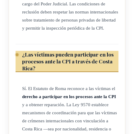
cargo del Poder Judicial. Las condiciones de
cooperación y asistencia que se le formulen, de conformidad
reclusión deben respetar las normas internacionales
con lo previsto en el Estatuto de Roma y la presente ley.
sobre tratamiento de personas privadas de libertad
y permitir la inspección periódica de la CPI.
Todo funcionario o empleado de la República de Costa Rica
que tenga conocimiento sobre o sea notificado de una
solicitud de la Corte Penal Internacional, se encuentra en la
¿Las víctimas pueden participar en los
obligación de diligenciar la solicitud en los plazos que
procesos ante la CPI a través de Costa
establezca la presente ley.
Rica?
No podrá discutirse acerca de la existencia de los hechos que
la Corte Penal Internacional impute a una persona, ni sobre la
Sí. El Estatuto de Roma reconoce a las víctimas el
culpabilidad del requerido.
derecho a participar en los procesos ante la CPI
y a obtener reparación. La Ley 9570 establece
Cuando se ejecute una solicitud de cooperación, se permitirá
mecanismos de coordinación para que las víctimas
la presencia de la Fiscalía de la Corte Penal Internacional o
de crímenes internacionales con vinculación a
de quien sea delegado o autorizado a tales efectos, por la
Costa Rica —sea por nacionalidad, residencia o
solicitud de la Corte.