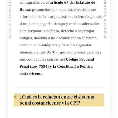
ARTÍCULO ANTERIOR
PRÓXIMO ARTÍCULO
consagradas en el
artículo 67 del Estatuto de
diplomático de comunicación con la Corte Penal
Roma
: presunción de inocencia, derecho a ser
Internacional en los casos previstos en esta ley y cuando
informado de los cargos, asistencia letrada gratuita
intervinieran factores de política exterior, así como también
si no puede pagarla, tiempo y medios adecuados
cuando las solicitudes de cooperación enviadas por la Corte
para preparar la defensa, derecho a interrogar
se refieran a cuestiones administrativas. Llevarán a cabo
testigos, derecho a no declarar contra sí mismo,
todas las acciones que sean necesarias para cumplimentar
derecho a un intérprete y derecho a guardar
dichas solicitudes en virtud del Estatuto de Roma y de la
silencio. La Ley 9570 dispone que estas garantías
presente ley.
son compatibles con las del
Código Procesal
Penal (Ley 7594) y la Constitución Política
costarricense
.
ARTÍCULO 10
Órgano judicial
¿Cuál es la relación entre el sistema
penal costarricense y la CPI?
La Corte Suprema de Justicia trasladará el conocimiento y
trámite de las solicitudes de asistencia judicial de la Corte
Penal Internacional a la Sala Tercera de la Corte Suprema de