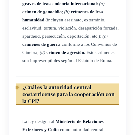
la legislación sustantiva y procesal nacional vigente y la
graves de trascendencia internacional
:
(a)
jurisprudencia de tribunales nacionales en la materia.
crimen de genocidio
;
(b)
crímenes de lesa
humanidad
(incluyen asesinato, exterminio,
esclavitud, tortura, violación, desaparición forzada,
ARTÍCULO 3
apartheid, persecución, deportación, etc.);
(c)
crímenes de guerra
conforme a los Convenios de
Conceptos y definiciones
Ginebra;
(d)
crimen de agresión
. Estos crímenes
son imprescriptibles según el Estatuto de Roma.
Para efectos de esta ley, se tienen por incorporados los
conceptos y las definiciones contenidos en el Estatuto de
Roma.
¿Cuál es la autoridad central
costarricense para la cooperación con
la CPI?
ARTÍCULO 4
Interpretación
La ley designa al
Ministerio de Relaciones
Exteriores y Culto
como autoridad central
La interpretación de las regulaciones, disposiciones y demás