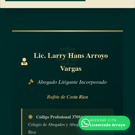
1) Se tratara de divulgación de información o documentos
que pudieran afectar intereses de la seguridad nacional.
2) Se contraviniera un principio jurídico fundamental de
aplicación general.
3) Se configurara otra causa prevista en el Estatuto de Roma.
Lic. Larry Hans Arroyo
ARTÍCULO 23
Vargas
Procedimiento ante la Corte Suprema de Justicia por
Abogado Litigante Incorporado
solicitud del Poder Ejecutivo
Bufete de Costa Rica
Cuando el Poder Ejecutivo decida iniciar un procedimiento
ante la Corte Penal Internacional o ante cualquiera de sus
Código Profesional 37094
órganos, de acuerdo con las situaciones previstas en el 020
AGENDAR CITA
Colegio de Abogados y Abogadas de Costa
Licenciado Arroyo
literales A) a C), podrá solicitar, en cualquier momento, que
Rica
la Corte Suprema de Justicia adopte una resolución al