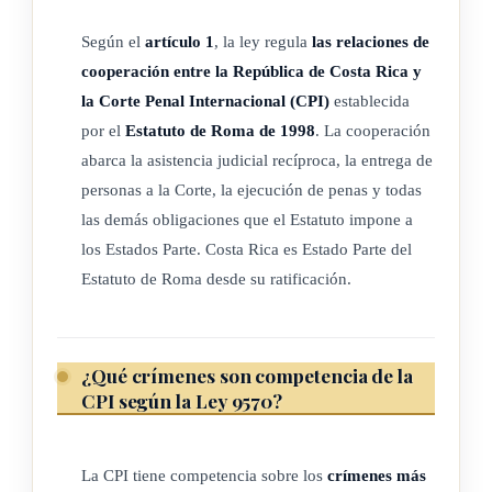
específicos de cooperación que la República de Costa Rica
pueda celebrar con la Corte Penal Internacional.
Según el
artículo 1
, la ley regula
las relaciones de
cooperación entre la República de Costa Rica y
la Corte Penal Internacional (CPI)
establecida
ARTÍCULO 2
por el
Estatuto de Roma de 1998
. La cooperación
abarca la asistencia judicial recíproca, la entrega de
Ley aplicable
personas a la Corte, la ejecución de penas y todas
las demás obligaciones que el Estatuto impone a
Las cuestiones relativas a la cooperación con la Corte Penal
los Estados Parte. Costa Rica es Estado Parte del
Internacional, no expresamente regidas en el Estatuto de
Estatuto de Roma desde su ratificación.
Roma de la Corte Penal Internacional, aprobado por la Ley
N.º 8083,
Aprobación del Estatuto de Roma de la Corte
Penal Internacional
, de 7 de febrero de 2001, o en la presente
¿Qué crímenes son competencia de la
ley, se regirán por los principios generales del derecho, la
CPI según la Ley 9570?
costumbre internacional, las disposiciones del derecho penal
internacional, el derecho internacional humanitario, el
derecho internacional de los
derechos humanos
, en su defecto
La CPI tiene competencia sobre los
crímenes más