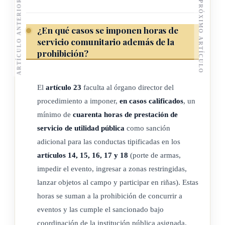
deportivos. Asimismo, servirá como instrumento de consulta,
ARTÍCULO ANTERIOR
PRÓXIMO ARTÍCULO
control, prevención y reacción contra la violencia y el
racismo en el deporte nacional por parte de las autoridades
¿En qué casos se imponen horas de
servicio comunitario además de la
públicas, las entidades y agrupaciones deportivas, quienes
prohibición?
tendrán acceso a los datos establecidos en este registro.
El Sised contendrá la información básica debidamente
El
artículo 23
faculta al órgano director del
actualizada, pero, además, dispondrá, de manera
procedimiento a imponer,
en casos calificados
, un
sistematizada, los siguientes datos y relaciones de
mínimo de
cuarenta horas de prestación de
información:
servicio de utilidad pública
como sanción
adicional para las conductas tipificadas en los
1) Lugar y fecha de la competición, evento o espectáculo
artículos 14, 15, 16, 17 y 18
(porte de armas,
deportivo, la clase de competición y sus participantes o
impedir el evento, ingresar a zonas restringidas,
contendientes.
lanzar objetos al campo y participar en riñas). Estas
2) Datos de identificación de la persona o personas
horas se suman a la prohibición de concurrir a
organizadoras de la competición, el evento o espectáculo
eventos y las cumple el sancionado bajo
deportivo, deportistas, espectadores y restantes personas
coordinación de la institución pública asignada.