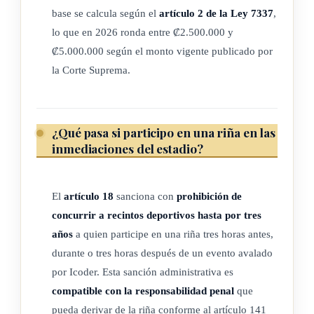
deportivo, que pueda perturbar su normal desarrollo o
base se calcula según el
artículo 2 de la Ley 7337
,
irrespetar al orden público.
lo que en 2026 ronda entre ₡2.500.000 y
2) Actos y conductas racistas y de discriminación racial en el
₡5.000.000 según el monto vigente publicado por
deporte:
la Corte Suprema.
a) Todo acto, omisión o conducta que esté dirigido, directa o
indirectamente, a exacerbar el sentido racial de un grupo
étnico, exaltando la superioridad de determinada raza
¿Qué pasa si participo en una riña en las
inmediaciones del estadio?
sobre las demás, con el fin de irritar, discriminar, dañar,
enfadar o anular los derechos humanos de quien se
discrimina.
El
artículo 18
sanciona con
prohibición de
b) Todo acto, comportamiento o conducta, directa o
concurrir a recintos deportivos hasta por tres
indirecta, que dé trato de inferioridad, amenace o cause
años
a quien participe en una riña tres horas antes,
daño físico o moral a una persona o colectividad por
durante o tres horas después de un evento avalado
motivo de su raza, o bien, distinga, excluya, restrinja o
por Icoder. Esta sanción administrativa es
prefiera por motivos de raza, color, linaje o etnia, que
compatible con la responsabilidad penal
que
menoscabe el reconocimiento, goce o ejercicio en
pueda derivar de la riña conforme al artículo 141