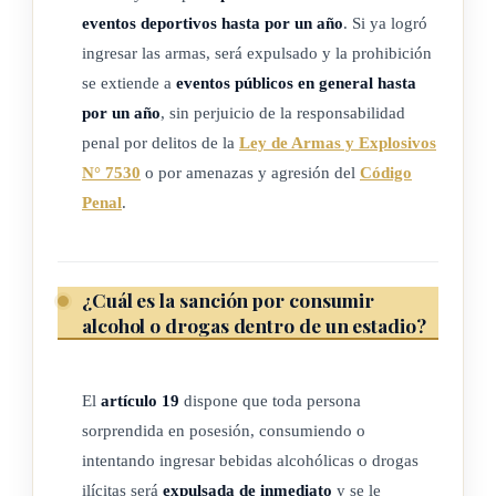
eventos deportivos hasta por un año
. Si ya logró
deportivos, así como del Instituto Costarricense del Deporte y
ingresar las armas, será expulsado y la prohibición
la Recreación.
se extiende a
eventos públicos en general hasta
El carácter de esta ley es administrativo, por lo que no altera
por un año
, sin perjuicio de la responsabilidad
los tipos penales o instituciones civiles existentes a su entrada
penal por delitos de la
Ley de Armas y Explosivos
en vigencia.
N° 7530
o por amenazas y agresión del
Código
Penal
.
(Así reformado por el artículo 2° de la Ley contra la
violencia y el racismo en el deporte, N° 9878 del 12 de
agosto del 2020)
¿Cuál es la sanción por consumir
alcohol o drogas dentro de un estadio?
ARTÍCULO 2 bis
El
artículo 19
dispone que toda persona
Definiciones.
sorprendida en posesión, consumiendo o
intentando ingresar bebidas alcohólicas o drogas
A efectos de interpretación de la presente ley, y sin perjuicio
ilícitas será
expulsada de inmediato
y se le