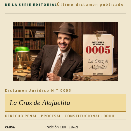
talleres sobre educación para la paz y la no violencia en
Último dictamen publicado
DE LA SERIE EDITORIAL
eventos deportivos.
Igualmente, se podrán programar campañas educativas y
preventivas tendientes a evitar los actos de violencia, racismo
o cualquier forma de discriminación contraria a la dignidad
humana en recintos deportivos, a través de la prensa, radio,
televisión, así como en escuelas, colegios, centros educativos
y demás centros de
enseñanza
.
(Así reformado por el artículo 7° de la Ley contra la
violencia y el racismo en el deporte, N° 9878 del 12 de
Dictamen Jurídico N.° 0005
agosto del 2020)
La Cruz de Alajuelita
DERECHO PENAL · PROCESAL · CONSTITUCIONAL · DDHH
CAPÍTULO V
Petición CIDH 326-21
CAUSA