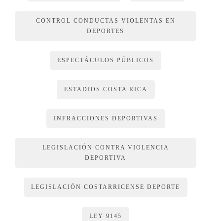
COMISIÓN NACIONAL DE SEGURIDAD
CONTROL CONDUCTAS VIOLENTAS EN
EN EVENTOS DEPORTIVOS
DEPORTES
ESPECTÁCULOS PÚBLICOS
ARTÍCULO 6
ESTADIOS COSTA RICA
Se crea la Comisión Nacional de Seguridad en Eventos
Deportivos, que dependerá financieramente del Ministerio de
INFRACCIONES DEPORTIVAS
Seguridad Pública.
LEGISLACIÓN CONTRA VIOLENCIA
ARTÍCULO 7
DEPORTIVA
Serán funciones de la Comisión:
LEGISLACIÓN COSTARRICENSE DEPORTE
a) Asesorar a las autoridades nacionales, que así lo
LEY 9145