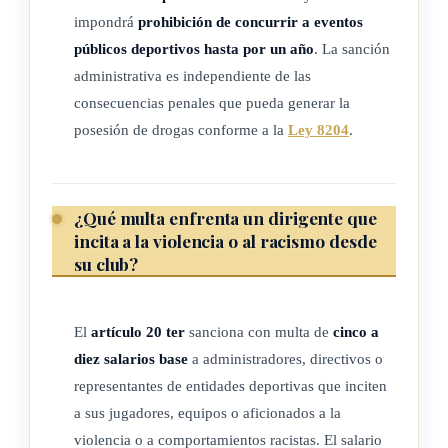
de las definiciones existentes en otros textos legales vigentes
impondrá
prohibición de concurrir a eventos
en el ordenamiento jurídico costarricense, se establecen las
públicos deportivos hasta por un año
. La sanción
siguientes definiciones:
administrativa es independiente de las
consecuencias penales que pueda generar la
1) Actos y conductas violentas en el deporte: todo acto,
posesión de drogas conforme a la
Ley 8204
.
comportamiento o conducta deliberado que se ejerza con
agresión, amenaza, ofensa o riesgo, que pueda provocar
daño físico o moral, de hecho o de palabra, contra las
¿Qué multa enfrenta un dirigente que
personas espectadoras, organizadoras de competiciones,
incita a la violencia o al racismo desde
autoridades deportivas, eventos o espectáculos
su club?
deportivos, deportistas, oficiales, delegados, árbitros,
auxiliares, asistentes, entrenadores, que se produzca
El
artículo 20 ter
sanciona con multa de
cinco a
antes, durante o después del acontecimiento de la
diez salarios base
a administradores, directivos o
competición, evento o espectáculo deportivo, así como en
representantes de entidades deportivas que inciten
sus inmediaciones, o bien, a consecuencia de la
a sus jugadores, equipos o aficionados a la
celebración de la competición, el evento o el espectáculo
violencia o a comportamientos racistas. El salario