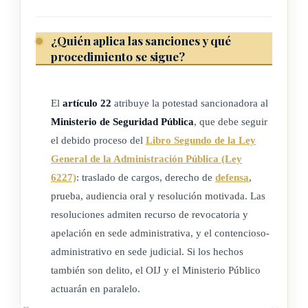
ARTÍCULO 3
¿Quién aplica las sanciones y qué
Se contará con un sistema de información integrado que
procedimiento se sigue?
llevará un registro de la información sistematizada en relación
con los hechos de violencia, racismo o cualquier forma de
discriminación contraria a la dignidad humana, derivados de
El
artículo 22
atribuye la potestad sancionadora al
Ministerio de Seguridad Pública
, que debe seguir
los eventos deportivos oficiales y de competición y sus
el debido proceso del
Libro Segundo de la Ley
respectivas sanciones, que quedará a cargo del Ministerio de
General de la Administración Pública (Ley
Seguridad Pública y de la Comisión Nacional de Seguridad.
6227)
: traslado de cargos, derecho de
defensa
,
Este sistema se denominará Sistema de Información para la
prueba, audiencia oral y resolución motivada. Las
Seguridad en Eventos Deportivos (Sised).
resoluciones admiten recurso de revocatoria y
El objetivo del Sised será recabar, coordinar y respaldar al
apelación en sede administrativa, y el contencioso-
Ministerio de Seguridad Pública en la labor de prevención y
administrativo en sede judicial. Si los hechos
también son delito, el OIJ y el Ministerio Público
sanción de la violencia, racismo o cualquier forma de
actuarán en paralelo.
discriminación contraria a la dignidad humana en eventos