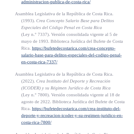
administracion-publica-de-costa-rica/
esta ley, así como el alcance temporal de esta.
El procedimiento de verificación de datos se establecerá vía
Asamblea Legislativa de la República de Costa Rica.
reglamentaria.
(1993).
Crea Concepto Salario Base para Delitos
Especiales del Código Penal en Costa Rica
(Así reformado por el artículo 4° de la Ley contra la
(Ley n.° 7337)
. Versión consolidada vigente al 5 de
mayo de 1993. Biblioteca Jurídica del Bufete de Costa
violencia y el racismo en el deporte, N° 9878 del 12 de
Rica.
https://bufetedecostarica.com/crea-concepto-
agosto del 2020)
salario-base-para-delitos-especiales-del-codigo-penal-
en-costa-rica-7337/
ARTÍCULO 4
Asamblea Legislativa de la República de Costa Rica.
(2022).
Crea Instituto del Deporte y Recreación
(ICODER) y su Régimen Jurídico de Costa Rica
Los efectivos policiales, en el cumplimiento de sus funciones,
(Ley n.° 7800)
. Versión consolidada vigente al 18 de
remitirán el parte policial ante incidencia de actos de
agosto de 2022. Biblioteca Jurídica del Bufete de Costa
violencia ocurridos tres horas antes, durante y tres horas
Rica.
https://bufetedecostarica.com/crea-instituto-del-
después de un evento deportivo organizado por federaciones
deporte-y-recreacion-icoder-y-su-regimen-juridico-en-
y asociaciones de representación nacional, avalado por el
costa-rica-7800/
Instituto Costarricense del Deporte y la Recreación y en un