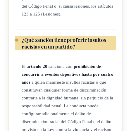
condiciones de igualdad de los derechos humanos y
del Código Penal o, si causa lesiones, los artículos
fundamentales constitucionalmente consagrados.
123 a 125 (Lesiones).
3) Entidades o agrupaciones deportivas: asociaciones
deportivas de primero y segundo grado, entidades de
¿Qué sanción tiene proferir insultos
promoción deportiva, sociedades anónimas deportivas,
racistas en un partido?
federaciones deportivas nacionales, ligas profesionales y
aficionadas, asociaciones de deportistas, así como
cualquier otra entidad cuyo objeto social sea deportivo y
El
artículo 20
sanciona con
prohibición de
esté reconocido por el Consejo Nacional del Deporte y la
concurrir a eventos deportivos hasta por cuatro
Recreación, en el marco de la Ley 7800, Creación del
años
a quien manifieste insultos racistas o que
Instituto Costarricense del Deporte y la Recreación y del
constituyan cualquier forma de discriminación
Régimen Jurídico de la Educación Física, el Deporte y la
contraria a la dignidad humana, sin perjuicio de la
Recreación, de 30 de abril de 1998, que participen en
responsabilidad penal. La conducta puede
competiciones, eventos o espectáculos deportivos
configurar adicionalmente el delito de
contemplados dentro del ámbito de la presente ley.
discriminación racial del Código Penal o el delito
previsto en la Ley contra la violencia y el racismo
4) Personas propietarias o gestores de los recintos