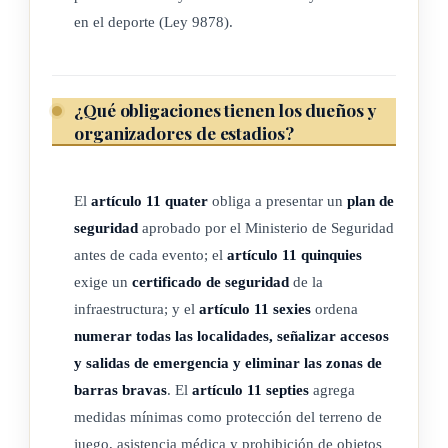
en el deporte (Ley 9878).
deportivos: toda persona, física o jurídica, que ostente la
propiedad o a la que corresponda la gestión o explotación
de un recinto deportivo, en virtud de cualquier negocio
¿Qué obligaciones tienen los dueños y
jurídico documentado, siempre que en este se realicen las
organizadores de estadios?
competiciones, los eventos o los espectáculos deportivos
contemplados dentro del ámbito de la presente ley.
5) Personas organizadoras de competiciones, eventos o
El
artículo 11 quater
obliga a presentar un
plan de
espectáculos deportivos: toda persona física o jurídica que
seguridad
aprobado por el Ministerio de Seguridad
antes de cada evento; el
artículo 11 quinquies
organice el evento, la competición o el espectáculo
exige un
certificado de seguridad
de la
deportivo. Para efectos de la presente ley, se considerará
infraestructura; y el
artículo 11 sexies
ordena
persona organizadora cualquier persona física o jurídica a
numerar todas las localidades, señalizar accesos
quien se le otorgue la gestión del evento, competición o
y salidas de emergencia y eliminar las zonas de
espectáculo deportivo por parte del organizador principal.
barras bravas
. El
artículo 11 septies
agrega
6) Personas deportistas: toda persona que profesionalmente o
medidas mínimas como protección del terreno de
por afición practique algún deporte federado, contando
juego, asistencia médica y prohibición de objetos