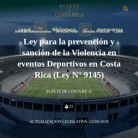
Legal
Biblioteca
Honorarios
Derecho Administrativo
·
Derecho Penal
·
Derecho Procesal
·
Leyes
Ley para la prevención y
sanción de la Violencia en
eventos Deportivos en Costa
Rica (Ley N° 9145)
BUFETE DE COSTA RICA
21
ACTUALIZACIÓN LEGISLATIVA: 12/08/2020