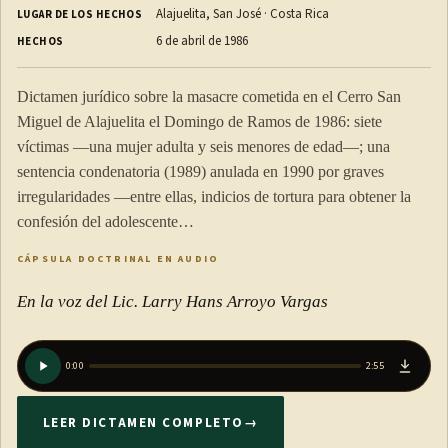
CONTROL AL INGRESO DE LOS RECINTOS
Alajuelita, San José · Costa Rica
LUGAR DE LOS HECHOS
DEPORTIVOS
6 de abril de 1986
HECHOS
Dictamen jurídico sobre la masacre cometida en el Cerro San
ARTÍCULO 11
Miguel de Alajuelita el Domingo de Ramos de 1986: siete
víctimas —una mujer adulta y seis menores de edad—; una
El ingreso a todo recinto deportivo de concurrencia pública
sentencia condenatoria (1989) anulada en 1990 por graves
será irrestricto y libre, salvo para aquellas personas con
irregularidades —entre ellas, indicios de tortura para obtener la
confesión del adolescente…
prohibición de concurrencia a recintos deportivos.
CÁPSULA DOCTRINAL EN AUDIO
El control del cumplimiento de la prohibición de
concurrencia se realizará por medio de la consulta al Sistema
En la voz del Lic. Larry Hans Arroyo Vargas
de Información para la Seguridad en Eventos Deportivos
(Sised), mediante un padrón fotográfico que estará en manos
0:00
2:55
de los miembros de seguridad encargados de la admisión a
los recintos deportivos o cualquier otro tipo de medio que
LEER DICTAMEN COMPLETO
→
facilite y permita la identificación de quienes tengan