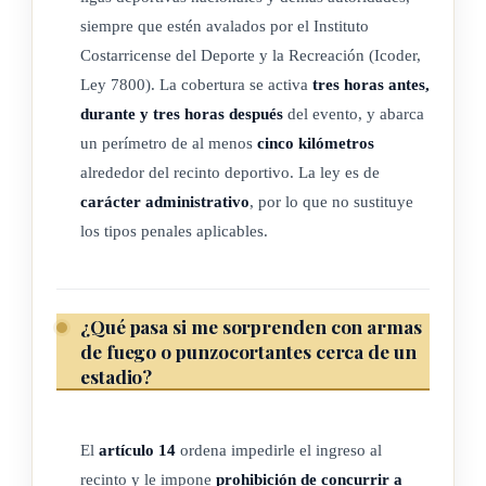
siempre que estén avalados por el Instituto
El evento deportivo deberá ser organizado por entidades
Costarricense del Deporte y la Recreación (Icoder,
deportivas de carácter nacional, en el marco de la Ley 7800,
Ley 7800). La cobertura se activa
tres horas antes,
Creación del Instituto Costarricense del Deporte y la
durante y tres horas después
del evento, y abarca
Recreación y del Régimen Jurídico de la Educación Física, el
un perímetro de al menos
cinco kilómetros
Deporte y la Recreación, de 30 de abril de 1998, así como
alrededor del recinto deportivo. La ley es de
por las competiciones, los eventos y los espectáculos
carácter administrativo
, por lo que no sustituye
deportivos, nacionales o internacionales, organizados,
los tipos penales aplicables.
celebrados y autorizados por las federaciones, ligas
deportivas nacionales o autoridades competentes en materia
del deporte nacional, avalado por el Instituto Costarricense
¿Qué pasa si me sorprenden con armas
del Deporte y la Recreación (lcoder) y en un perímetro de al
de fuego o punzocortantes cerca de un
menos cinco kilómetros del recinto deportivo en el que se
estadio?
efectúe.
Será complementaria a la normativa vigente del Ministerio de
El
artículo 14
ordena impedirle el ingreso al
Seguridad para regular el comportamiento en los eventos
recinto y le impone
prohibición de concurrir a