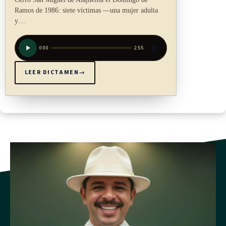
ARTÍCULO 8
Ramos de 1986: siete víctimas —una mujer adulta
y…
La Comisión estará integrada por:
0:00
2:55
a) Un representante del Ministerio de Seguridad Pública,
LEER DICTAMEN
→
quien presidirá.
b) Un representante del Ministerio de Cultura y Juventud.
c) Un representante del Ministerio de Salud.
d) Un representante del Instituto Costarricense del Deporte y
la Recreación (Icoder).
e) Un representante del Comité Olímpico Nacional.
f) Un representante del Viceministerio de Justicia y Paz.
g) Un representante de la Unión de Clubes de Fútbol de la
Primera División (Unafut).
h) Tres representantes de las federaciones deportivas del