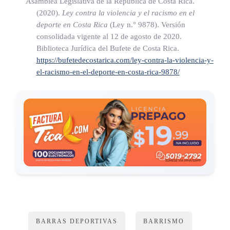
Asamblea Legislativa de la República de Costa Rica.
perímetro de al menos cinco kilómetros del recinto deportivo
(2020).
Ley contra la violencia y el racismo en el
en el que se efectúe, para dar contenido al Sised.
deporte en Costa Rica
(Ley n.° 9878)
. Versión
consolidada vigente al 12 de agosto de 2020.
Biblioteca Jurídica del Bufete de Costa Rica.
https://bufetedecostarica.com/ley-contra-la-violencia-y-
ARTÍCULO 5
el-racismo-en-el-deporte-en-costa-rica-9878/
Sobre la base de las comunicaciones que se remitan al Sised,
se confeccionará anualmente la estadística general de las
sanciones en eventos deportivos.
Por medio del Sised se realizará la presentación de dicho
informe, en coordinación con la Comisión Nacional de
Seguridad en Eventos Deportivos.
CAPÍTULO III
BARRAS DEPORTIVAS
BARRISMO