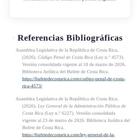
afectadas por los actos, las conductas, los hechos o los
comportamientos objeto del expediente sancionador.
3) Datos de identificación de las entidades o agrupaciones
deportivas afectadas.
Referencias Bibliográficas
4) Datos identificativos de la persona o las personas
Asamblea Legislativa de la República de Costa Rica.
infractoras, donde como mínimo deberá constar la
(2026).
Código Penal de Costa Rica
(Ley n.° 4573)
.
información detallada en su cédula de identidad y, de ser
Versión consolidada vigente al 18 de marzo de 2026.
menor de edad, los datos que sean determinados vía
Biblioteca Jurídica del Bufete de Costa Rica.
reglamentaria, debidamente ajustada a la legislación
https://bufetedecostarica.com/codigo-penal-de-costa-
rica-4573/
vigente en materia de derechos de las personas menores
de edad.
Asamblea Legislativa de la República de Costa Rica.
(2026).
Ley General de la Administración Pública de
5) Tipo de infracción, de conformidad con lo dispuesto en
Costa Rica
(Ley n.° 6227)
. Versión consolidada
esta ley, impuesta al infractor o los infractores.
vigente al 23 de marzo de 2026. Biblioteca Jurídica del
6) Clase de sanción o sanciones impuestas, especificando si
Bufete de Costa Rica.
se da el caso de reiteración de infracciones tipificadas en
https://bufetedecostarica.com/ley-general-de-la-