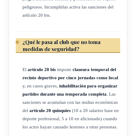
así con la respectiva licencia deportiva, de conformidad
peligrosos. Incumplirlas activa las sanciones del
con los reglamentos federativos. Para efectos de esta ley,
artículo 20 bis.
se considera deportista al jugador o competidor de rango
profesional y aficionado.
(Así adicionado por el artículo 3° de la Ley contra la
¿Qué le pasa al club que no toma
violencia y el racismo en el deporte, N° 9878 del 12 de
medidas de seguridad?
agosto del 2020)
El
artículo 20 bis
impone
clausura temporal del
CAPÍTULO II
recinto deportivo por cinco jornadas como local
y, en casos graves,
inhabilitación para organizar
partidos durante una temporada completa
. Las
SISTEMA DE INFORMACIÓN PARA LA
sanciones se acumulan con las multas económicas
SEGURIDAD
del
artículo 20 quinquies
(10 a 20 salarios base en
DE EVENTOS DEPORTIVOS
deporte profesional, 5 a 10 en aficionado) cuando
los actos hayan causado lesiones a otras personas.