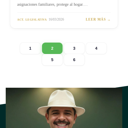
asignaciones familiares, protege al hogar.…
16/03/2026
LEER MÁS →
ACT. LEGISLATIVA
1
2
3
4
5
6