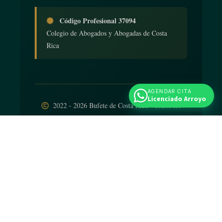
Código Profesional 37094
Colegio de Abogados y Abogadas de Costa
Rica
AGENDAR CITA
Licenciado Arroyo
2022 - 2026 Bufete de Costa Rica - Todos los
derechos reservados
Diseño web
por
iNTELIGENCIA Viva