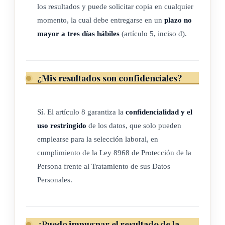
los resultados y puede solicitar copia en cualquier
Aplicación y su reglamento
momento, la cual debe entregarse en un
plazo no
mayor a tres días hábiles
(artículo 5, inciso d).
El Ministerio de Seguridad Pública, la Policía Profesional de
Migración, la Dirección de Inteligencia y Seguridad Nacional
y el Organismo de Investigación Judicial establecerán de
¿Mis resultados son confidenciales?
manera conjunta, vía reglamento, los lineamientos para la
aplicación de la prueba, los parámetros de calibración y
mantenimiento de los equipos, el perfil de operador, el uso y
Sí. El artículo 8 garantiza la
confidencialidad y el
seguridad de la información, así como la responsabilidad en
uso restringido
de los datos, que solo pueden
la calibración y verificación de los equipos por una instancia
emplearse para la selección laboral, en
competente a nivel nacional.
cumplimiento de la Ley 8968 de Protección de la
Persona frente al Tratamiento de sus Datos
Deberán definirse, además, un procedimiento de entrega de
Personales.
los resultados a la persona que se someta a la prueba y un
procedimiento de impugnación.
¿Puedo impugnar el resultado de la