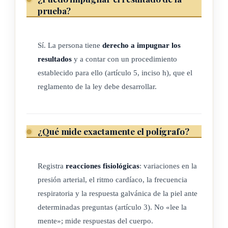
prueba?
ARTÍCULO 5
Derechos de la persona sujeta al examen psicofisiológico
Sí. La persona tiene
derecho a impugnar los
de polígrafo
resultados
y a contar con un procedimiento
establecido para ello (artículo 5, inciso h), que el
La persona sujeta a la realización de la prueba tendrá los
reglamento de la ley debe desarrollar.
siguientes derechos:
a) Tener conocimiento expreso de su decisión y las razones
¿Qué mide exactamente el polígrafo?
para someterse voluntariamente a la prueba, con un plazo
razonable entre su notificación y su actuación.
b) Tener conocimiento de la naturaleza y el procedimiento
Registra
reacciones fisiológicas
: variaciones en la
de la prueba.
presión arterial, el ritmo cardíaco, la frecuencia
respiratoria y la respuesta galvánica de la piel ante
c) Podrá contar con la presencia de representación legal de
determinadas preguntas (artículo 3). No «lee la
su elección o, a su petición expresa, con la asistencia de
mente»; mide respuestas del cuerpo.
una persona de su confianza.