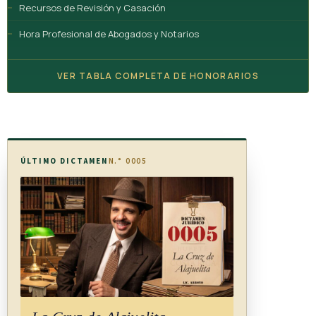
Recursos de Revisión y Casación
La Escuela Nacional de Policía podrá impartir, supervisar y
Hora Profesional de Abogados y Notarios
evaluar cursos de poligrafía, así como preparar dentro del
programa educativo policial lineamientos a sus alumnos, los
VER TABLA COMPLETA DE HONORARIOS
cuales serán establecidos en el reglamento de esta ley.
ARTÍCULO 13
ÚLTIMO DICTAMEN
N.° 0005
Régimen sancionatorio
La información que se obtenga con ocasión de la ejecución
del examen será considerada como sensible y confidencial; su
divulgación sin previo consentimiento del examinado, la
manipulación de datos de la prueba y de los resultados, por
parte de las personas físicas o jurídicas, públicas o privadas
que practiquen exámenes de poligrafía podrán ser