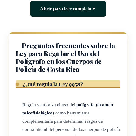
Seguridad Nacional, el Servicio Nacional de Guardacostas y
Abrir para leer completo
▼
el Servicio de Vigilancia Aérea para que utilicen el polígrafo
como método técnico y herramienta de apoyo para
determinar, mediante la obtención de información, que
quienes presten servicios de seguridad y vigilancia
Preguntas frecuentes sobre la
mantengan en forma permanente los más altos niveles de
Ley para Regular el Uso del
eficiencia técnica, conducta, moral, transparencia y
Polígrafo en los Cuerpos de
profesionalidad en sus funciones.
Policía de Costa Rica
¿Qué regula la Ley 9958?
ARTÍCULO 2
Ámbito de aplicación
Regula y autoriza el uso del
polígrafo (examen
psicofisiológico)
como herramienta
Se autoriza a los cuerpos policiales que forman parte de la
complementaria para determinar rasgos de
Ley 7410, Ley General de Policía, de 26 de mayo de 1994,
confiabilidad del personal de los cuerpos de policía
el Organismo de Investigación Judicial, la Dirección de