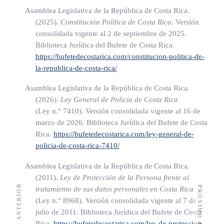
Asamblea Legislativa de la República de Costa Rica.
(2025).
Constitución Política de Costa Rica
. Versión
ARTÍCULO 6
consolidada vigente al 2 de septiembre de 2025.
Biblioteca Jurídica del Bufete de Costa Rica.
Deberes de las personas encargadas de realizar el
https://bufetedecostarica.com/constitucion-politica-de-
examen psicofisiológico de polígrafo
la-republica-de-costa-rica/
a) Garantizar y respetar los
derechos fundamentales
Asamblea Legislativa de la República de Costa Rica.
(2026).
Ley General de Policía de Costa Rica
consagrados en nuestra
Constitución Política
.
(Ley n.° 7410)
. Versión consolidada vigente al 16 de
b) Proteger a las personas sujetas a la prueba, en su vida, su
marzo de 2026. Biblioteca Jurídica del Bufete de Costa
honra, sus creencias, bienes y demás derechos y
Rica.
https://bufetedecostarica.com/ley-general-de-
policia-de-costa-rica-7410/
libertades.
c) A garantizar el derecho a la intimidad personal y familiar,
Asamblea Legislativa de la República de Costa Rica.
y el buen nombre del examinado.
(2011).
Ley de Protección de la Persona frente al
ARTÍCULO ANTERIOR
PRÓXIMO ARTÍCULO
tratamiento de sus datos personales en Costa Rica
d) Respetar la decisión de la persona que no quiere
(Ley n.° 8968)
. Versión consolidada vigente al 7 de
someterse a la prueba.
julio de 2011. Biblioteca Jurídica del Bufete de Costa
Rica.
https://bufetedecostarica.com/ley-de-proteccion-