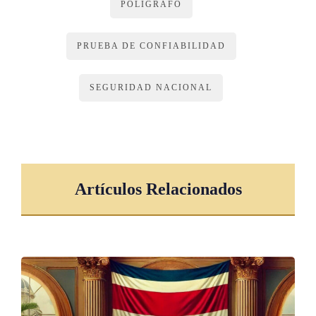
POLÍGRAFO
altere el estado fisiológico, quien se someta a este examen
debe hacerlo en condiciones estables de salud y no haber
PRUEBA DE CONFIABILIDAD
ingerido algún medicamento o sustancia psicoactiva.
Finalizada la prueba y habiendo obtenido los resultados, se
SEGURIDAD NACIONAL
realizará un informe personalizado.
ARTÍCULO 8
Confidencialidad de la información
Artículos Relacionados
El procedimiento preservará la confidencialidad de la persona
evaluada, garantizando su derecho a la intimidad y demás
garantías previstas en la Constitución Política y el
ordenamiento jurídico vigente. Asimismo, cumplirá con lo
establecido en la Ley 8968, Protección de la Persona frente al
Tratamiento de sus
Datos Personales
, de 7 de setiembre de