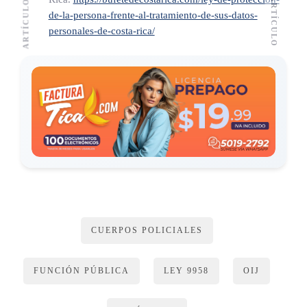
ARTÍCULO 7
de-la-persona-frente-al-tratamiento-de-sus-datos-
personales-de-costa-rica/
Autorización
Para la aplicación del examen psicofisiológico de polígrafo,
la persona que acceda voluntariamente a dicha prueba deberá
manifestar su consentimiento expreso de forma escrita y
previo a su realización.
El examinado tendrá entrevista con el profesional que aplica
dicha evaluación, quien deberá comprobar que la persona
llega en condiciones normales y aptas para someterse a ella,
recibirá explicación previa acerca del funcionamiento del
CUERPOS POLICIALES
polígrafo, del significado de las preguntas y el procedimiento
de impugnación de los resultados.
FUNCIÓN PÚBLICA
LEY 9958
OIJ
Para evitar afectar los resultados del examen y que no se