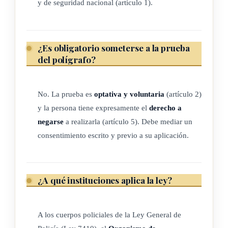
y de seguridad nacional (artículo 1).
Inteligencia y Seguridad Nacional, el Servicio Nacional de
Guardacostas y el Servicio de Vigilancia Aérea para que
implementen, en los procesos de determinación de rasgos de
¿Es obligatorio someterse a la prueba
confiabilidad de su personal, el examen psicofisiológico de
del polígrafo?
polígrafo con carácter optativo y voluntario.
Esta prueba no será considerada como parámetro único de
No. La prueba es
optativa y voluntaria
(artículo 2)
selección para la permanencia en los cuerpos policiales, sino
y la persona tiene expresamente el
derecho a
como una herramienta complementaria de las pruebas
negarse
a realizarla (artículo 5). Debe mediar un
técnicas a las que son sometidas.
consentimiento escrito y previo a su aplicación.
ARTÍCULO 3
¿A qué instituciones aplica la ley?
Definiciones
A los cuerpos policiales de la Ley General de
Polígrafo: es un instrumento de medición utilizado para el