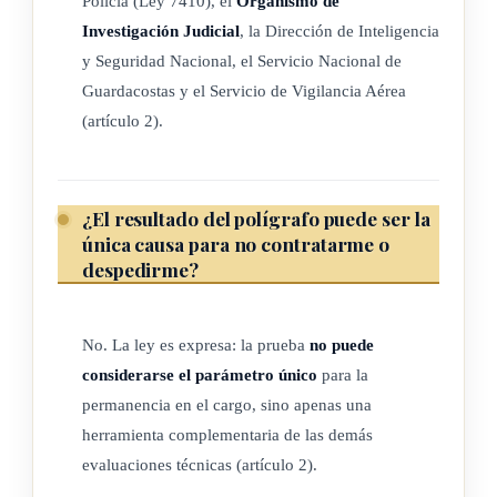
Policía (Ley 7410), el
Organismo de
registro de respuestas fisiológicas. Registra las variaciones de
Investigación Judicial
, la Dirección de Inteligencia
la presión arterial, el ritmo cardíaco y la frecuencia
y Seguridad Nacional, el Servicio Nacional de
respiratoria que se generan ante determinadas preguntas que
Guardacostas y el Servicio de Vigilancia Aérea
se realizan al examinado.
(artículo 2).
Examen psicofisiológico: se entiende por examen
psicofisiológico de polígrafo la medición de las reacciones
¿El resultado del polígrafo puede ser la
fisiológicas del examinado que se presentan ante
única causa para no contratarme o
determinadas preguntas que se realizan para la selección del
despedirme?
personal.
El examen se realizará mediante un instrumento científico
No. La ley es expresa: la prueba
no puede
altamente sensible que medirá los cambios en la presión
considerarse el parámetro único
para la
sanguínea, respiración y respuesta galvánica de la piel, entre
permanencia en el cargo, sino apenas una
otros.
herramienta complementaria de las demás
evaluaciones técnicas (artículo 2).
Presión arterial: es una medición de fuerza que se aplica