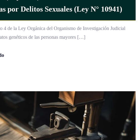
s por Delitos Sexuales (Ley N° 10941)
lo 4 de la Ley Orgánica del Organismo de Investigación Judicial
atos genéticos de las personas mayores […]
do