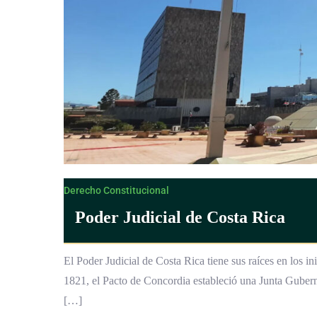
Derecho Constitucional
Poder Judicial de Costa Rica
El Poder Judicial de Costa Rica tiene sus raíces en los in
1821, el Pacto de Concordia estableció una Junta Guberna
[…]