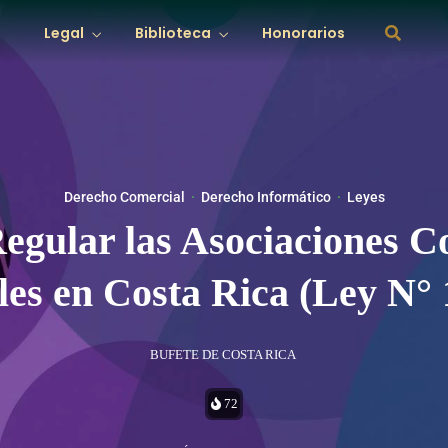
Derecho Laboral
Derecho de Fa
Legal
Biblioteca
Honorarios
Deontología
Graduarse
nciero
Derecho Sanitario
Derecho Agrar
titucional
nes
Derecho Penal
Biografías
Derecho Come
Dictámenes
rmático
Derecho de Tránsito
Derecho Cont
Derecho Laboral
Derecho de Fa
Deontología
Graduarse
Derecho Comercial
·
Derecho Informático
·
Leyes
nciero
Derecho Sanitario
Derecho Agrar
egular las Asociaciones C
les en Costa Rica (Ley N°
rmático
Derecho de Tránsito
Derecho Cont
BUFETE DE COSTA RICA
72