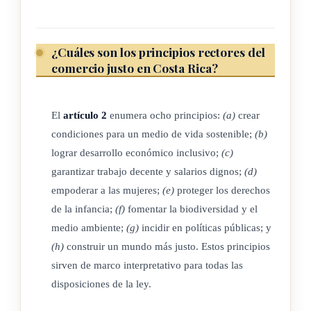
a) Crear las condiciones para el comercio justo: las
condiciones comerciales ofrecidas por las entidades
compradoras de comercio justo buscan que las personas
¿Cuáles son los principios rectores del
productoras y trabajadoras puedan mantener un medio de
comercio justo en Costa Rica?
vida sostenible, que satisfagan sus necesidades cotidianas de
bienestar económico, social y ambiental, y que permita
El
artículo 2
enumera ocho principios:
(a)
crear
mejorar las condiciones a lo largo del tiempo.
condiciones para un medio de vida sostenible;
(b)
lograr desarrollo económico inclusivo;
(c)
b) Lograr un desarrollo económico inclusivo: el comercio
garantizar trabajo decente y salarios dignos;
(d)
justo apunta a fortalecer el capital social al asociarse con
empoderar a las mujeres;
(e)
proteger los derechos
organizaciones inclusivas y democráticas que están activas en
de la infancia;
(f)
fomentar la biodiversidad y el
el apoyo a la
educación
, la salud y los servicios sociales
medio ambiente;
(g)
incidir en políticas públicas; y
dentro de sus comunidades, como una manera de difundir los
(h)
construir un mundo más justo. Estos principios
beneficios del comercio lo más ampliamente posible.
sirven de marco interpretativo para todas las
disposiciones de la ley.
c) Trabajo decente y contribuir a ingresos y salarios dignos:
se promueve el respeto de las normas locales o convenciones