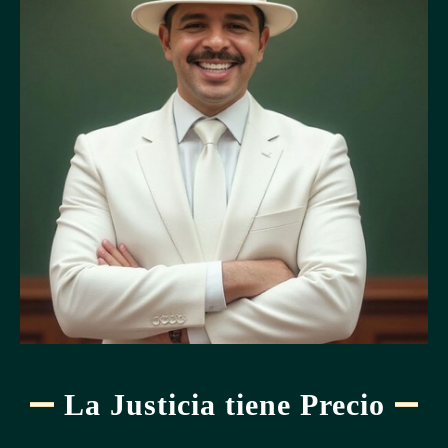
actor productivo y comercial de comercio justo, serán
requisitos los siguientes:
1- Se considerará como organización apícola de comercio
justo aquella en la cual el ochenta y cinco por ciento (85%)
de sus miembros cuenta con un máximo de 500 colmenas y
el restante quince por ciento (15%) con un máximo de 1000
colmenas.
El reglamento de la presente ley establecerá los criterios
específicos para las organizaciones pecuarias, de pesca
artesanal y acuicultura. Además, el reglamento podrá
establecer ulteriores requisitos a tomar en consideración para
la identificación de los actores productivos relacionados con
el presente marco normativo.
La Justicia tiene Precio