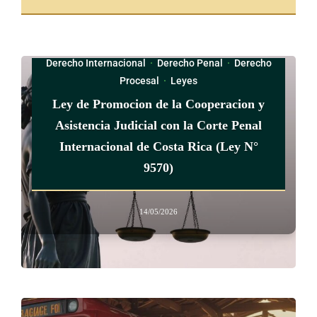
particulares para la oferta de productos y servicios, con la
condición de producción de comercio justo.
Derecho Internacional
·
Derecho Penal
·
Derecho
CAPÍTULO IV
Procesal
·
Leyes
Ley de Promocion de la Cooperacion y
ACTORES PRODUCTIVOS Y COMERCIALES
Asistencia Judicial con la Corte Penal
Internacional de Costa Rica (Ley N°
9570)
ARTÍCULO 5
Ente rector
14/05/2026
El Ministerio de Economía, Industria y Comercio (MEIC)
será el ente rector en materia de comercio justo, pero será
apoyado en su gestión por el Ministerio de Agricultura y
Ganadería (MAG).