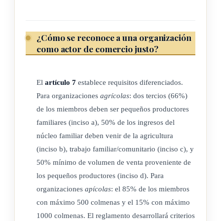
ARTÍCULO 3
Definiciones
¿Cómo se reconoce a una organización
como actor de comercio justo?
Para efectos de la presente ley se establecen las siguientes
definiciones:
El
artículo 7
establece requisitos diferenciados.
a) El comercio justo es el tipo de comercio en el que se
Para organizaciones
agrícolas
: dos tercios (66%)
promueve la necesidad de un modelo económico sustentable,
de los miembros deben ser pequeños productores
justo y solidario, que garantice los derechos de personas
familiares (inciso a), 50% de los ingresos del
productoras y trabajadoras, y se fomente la equidad, el
núcleo familiar deben venir de la agricultura
desarrollo sostenible y la dinamización de las economías
(inciso b), trabajo familiar/comunitario (inciso c), y
locales. El modelo se basa en una estrategia integral que tiene
50% mínimo de volumen de venta proveniente de
los pequeños productores (inciso d). Para
en cuenta tanto los derechos humanos laborales básicos como
organizaciones
apícolas
: el 85% de los miembros
trabajo decente, condiciones laborales dignas, no explotación
con máximo 500 colmenas y el 15% con máximo
infantil, igualdad de género, entre otros. Asimismo, prácticas
1000 colmenas. El reglamento desarrollará criterios
democráticas y respetuosas, precios establecidos en común