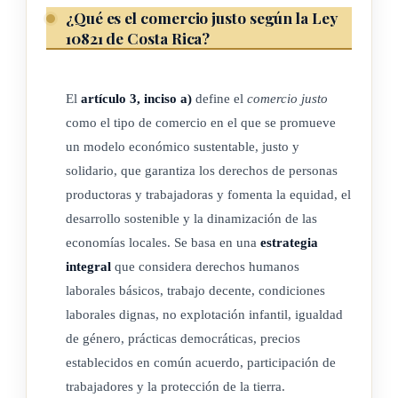
formas, aportar en la lucha contra el cambio climático y
¿Qué es el comercio justo según la Ley
lograr la seguridad alimentaria y nutricional, fomentar el
10821 de Costa Rica?
consumo de productos de origen nacional producidos por
pequeños(as) y medianos(as) productores(as) y promover los
El
artículo 3, inciso a)
define el
comercio justo
principios de comercio justo y solidario a nivel nacional. El
como el tipo de comercio en el que se promueve
Estado, por medio de sus instituciones públicas, podrá
un modelo económico sustentable, justo y
promover el desarrollo y la promoción de la infraestructura y
solidario, que garantiza los derechos de personas
las inversiones y proyectos, bajo un esquema de desarrollo
productoras y trabajadoras y fomenta la equidad, el
sostenible y un manejo adecuado del medio ambiente, que
desarrollo sostenible y la dinamización de las
fortalezcan la dignificación social y económica de los
economías locales. Se basa en una
estrategia
beneficiarios de esta ley.
integral
que considera derechos humanos
laborales básicos, trabajo decente, condiciones
laborales dignas, no explotación infantil, igualdad
ARTÍCULO 2
de género, prácticas democráticas, precios
establecidos en común acuerdo, participación de
Principios del comercio justo
trabajadores y la protección de la tierra.