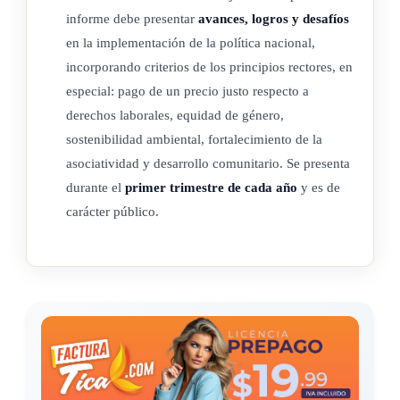
informe debe presentar
avances, logros y desafíos
remuneración digna del trabajo y pueda ser sostenido por el
en la implementación de la política nacional,
mercado), para garantizar la sostenibilidad de la organización
incorporando criterios de los principios rectores, en
de personas productoras y sus unidades productivas.
especial: pago de un precio justo respecto a
b) Promover, a través del comercio justo, el abastecimiento y
derechos laborales, equidad de género,
sostenibilidad ambiental, fortalecimiento de la
comercialización de alimentos saludables y a precios justos,
asociatividad y desarrollo comunitario. Se presenta
aportando a la sustentabilidad y a la preservación del ingreso
durante el
primer trimestre de cada año
y es de
digno familiar.
carácter público.
c) Impulsar acciones específicas que generen oportunidades
para el comercio justo en las comunidades, a nivel nacional e
internacional, a fin de apoyar a los productores y las
productoras en los pueblos originarios y sus comunidades.
d) Apoyar, a través del comercio justo, la generación de
actividades agropecuarias y artesanales, añadiendo valor a la
producción primaria y a la generación de desarrollo local