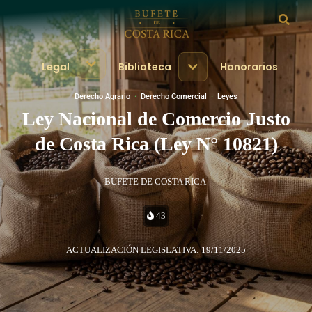
Legal
Biblioteca
Honorarios
Derecho Agrario
·
Derecho Comercial
·
Leyes
Ley Nacional de Comercio Justo
de Costa Rica (Ley N° 10821)
BUFETE DE COSTA RICA
43
ACTUALIZACIÓN LEGISLATIVA: 19/11/2025