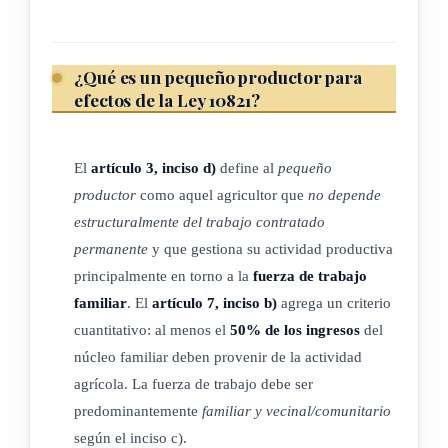
f) Fomentar la biodiversidad y el medio ambiente: la
protección del medio ambiente y la viabilidad a largo plazo
¿Qué es un pequeño productor para
de los recursos naturales y la biodiversidad son pilares
efectos de la Ley 10821?
fundamentales del comercio justo. La buena práctica
ambiental, incluida la protección del suelo y los recursos
hídricos y la reducción del consumo de energía, las emisiones
El
artículo 3, inciso d)
define al
pequeño
de gases de efecto invernadero y los residuos es
productor
como aquel agricultor que
no depende
responsabilidad de todos los actores de la cadena de
estructuralmente del trabajo contratado
producción, distribución y consumo.
permanente
y que gestiona su actividad productiva
principalmente en torno a la
fuerza de trabajo
g) Incidir en las políticas públicas: las organizaciones de
familiar
. El
artículo 7, inciso b)
agrega un criterio
comercio justo buscan aprovechar el impacto directo que
cuantitativo: al menos el
50% de los ingresos
del
logran a través de su trabajo y compartir su experiencia, para
núcleo familiar deben provenir de la actividad
que los valores de comercio justo puedan ser adoptados en
agrícola. La fuerza de trabajo debe ser
las prácticas comerciales convencionales y las regulaciones
predominantemente
familiar y vecinal/comunitario
gubernamentales. Realizan esta labor a través de campañas y
según el inciso c).