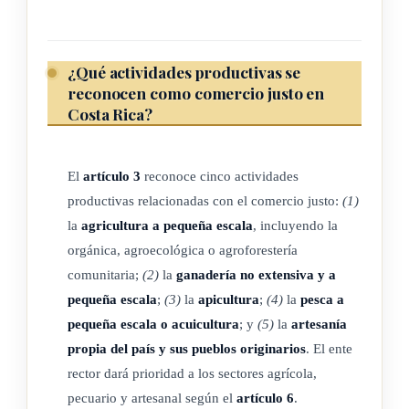
prácticas de lobby e incidiendo en los diferentes niveles de
los gobiernos nacionales e internacionales.
¿Qué actividades productivas se
h) La construcción de un mundo más justo: no solo debe ser
reconocen como comercio justo en
responsabilidad de los consumidores buscar el comercio
Costa Rica?
justo; ellos tienen derecho de exigir que este sea la norma
para todos los productos. Por lo tanto, el comercio justo
El
artículo 3
reconoce cinco actividades
también se compromete con sus actores como ciudadanos,
productivas relacionadas con el comercio justo:
(1)
reconociendo que las personas productoras y consumidoras
la
agricultura a pequeña escala
, incluyendo la
son actores sociales y económicos.
orgánica, agroecológica o agroforestería
comunitaria;
(2)
la
ganadería no extensiva y a
pequeña escala
;
(3)
la
apicultura
;
(4)
la
pesca a
CAPÍTULO II
pequeña escala o acuicultura
; y
(5)
la
artesanía
propia del país y sus pueblos originarios
. El ente
DEFINICIONES
rector dará prioridad a los sectores agrícola,
pecuario y artesanal según el
artículo 6
.