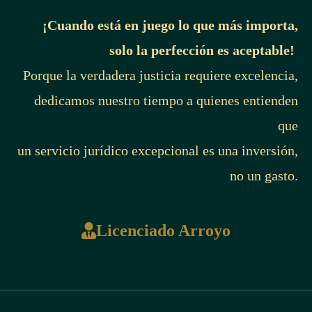
CAPÍTULO V
¡Cuando está en juego lo que más importa,
solo la perfección es aceptable!
REGISTRO Y CERTIFICACIÓN
Porque la verdadera justicia requiere excelencia,
dedicamos nuestro tiempo a quienes entienden
ARTÍCULO 8
que
Registro
un servicio jurídico excepcional es una inversión,
Se creará un Registro de Comercio Justo de todos los actores
no un gasto.
productivos y comerciales cubiertos por la presente ley, que
tendrá como objetivo contribuir con el desarrollo de políticas
Licenciado Arroyo
públicas diferenciadas a favor del comercio justo nacional.
El Ministerio de Economía Industria y Comercio (MEIC) y el
Ministerio de Agricultura y Ganadería (MAG), con el apoyo
de la Asociación Coordinadora Nacional de Comercio Justo