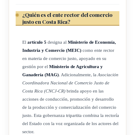
internacionales sobre
libertad
sindical
y negociación
¿Quién es el ente rector del comercio
colectiva, la eliminación de la discriminación, evitar el trabajo
justo en Costa Rica?
forzado y proporcionar un ambiente de trabajo seguro y
saludable.
El
artículo 5
designa al
Ministerio de Economía,
d) Empoderar a las mujeres: las mujeres tienen derecho a
Industria y Comercio (MEIC)
como ente rector
recibir igual remuneración y trato, y tienen acceso a las
en materia de comercio justo, apoyado en su
mismas oportunidades que los hombres.
gestión por el
Ministerio de Agricultura y
Ganadería (MAG)
. Adicionalmente, la
Asociación
e) Proteger los derechos de la infancia y la próxima
Coordinadora Nacional de Comercio Justo de
generación: el comercio justo apoya las organizaciones que
Costa Rica (CNCJ-CR)
brinda apoyo en las
ayudan a las familias a obtener ingresos suficientes sin
acciones de conducción, promoción y desarrollo
recurrir al trabajo infantil y que fomentan la concienciación
de la producción y comercialización del comercio
dentro de las comunidades, de la importancia del bienestar,
justo. Esta gobernanza tripartita combina la rectoría
las necesidades educativas y el derecho a jugar de los
niños
y
del Estado con la voz organizada de los actores del
las niñas.
sector.