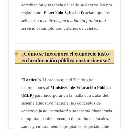
e) Registro: censo donde se hace constar, por autoridades
acreditación y vigencia del sello se desarrollan por
competentes, el cumplimiento de criterios establecidos.
reglamento. El
artículo 3, inciso f)
aclara que los
sellos son
distintivos que avalan un producto o
f) Sello: los sellos de calidad son distintivos que avalan un
servicio
al cumplir con criterios de calidad.
producto o servicio al cumplir con una serie de criterios de
calidad. Así, estos instrumentos son útiles para el
consumidor
y muy necesarios para la empresa que lo ostenta.
¿Cómo se incorpora el comercio justo
en la educación pública costarricense?
g) Producción a pequeña escala: se define como agricultor y
agricultora familiar a aquel que lleva adelante actividades
productivas agrícolas, pecuarias, forestal, pesquera y acuícola
El
artículo 11
ordena que el Estado gire
en el medio rural, responde a la gestión y operación de una
instrucciones al
Ministerio de Educación Pública
(MEP)
para incorporar en la malla curricular del
familia y depende de su trabajo. Para efectos de esta ley, se
sistema educativo nacional los conceptos de
considera como unidad productiva a pequeña escala el área
comercio justo, seguridad y soberanía alimentaria
,
total de tierra o cualquier otro medio donde se desarrollen sus
e importancia del consumo de productos locales,
actividades productivas, agrícolas, pecuarias, forestal,
sanos y culturalmente apropiados, especialmente
pesquera y acuícola en el medio rural, cumpliendo con los