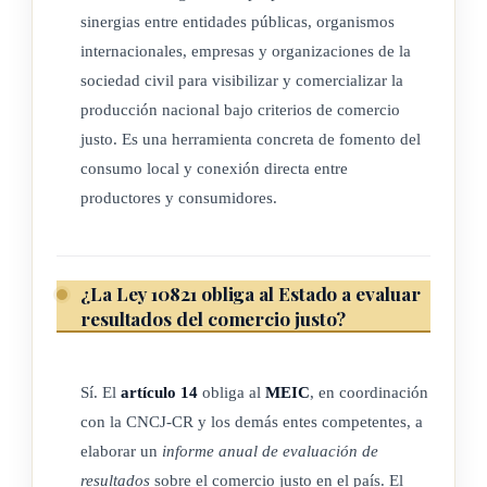
CAPÍTULO III
sinergias entre entidades públicas, organismos
internacionales, empresas y organizaciones de la
sociedad civil para visibilizar y comercializar la
FINES
producción nacional bajo criterios de comercio
justo. Es una herramienta concreta de fomento del
ARTÍCULO 4
consumo local y conexión directa entre
productores y consumidores.
Son fines de la presente ley:
a) Promover el comercio justo y solidario en beneficio de las
¿La Ley 10821 obliga al Estado a evaluar
personas agricultores y artesanas del país, en una relación
resultados del comercio justo?
solidaria con los consumidores y en colaboración con los
diferentes actores comerciales y entidades públicas y
Sí. El
artículo 14
obliga al
MEIC
, en coordinación
privadas. El comercio justo instituye relaciones comerciales
con la CNCJ-CR y los demás entes competentes, a
solidarias, estables, garantizar el pago de un precio justo
elaborar un
informe anual de evaluación de
(acordado entre los actores de manera dialogada, responsable
resultados
sobre el comercio justo en el país. El
y participativa, que cubra los costos de producción, una