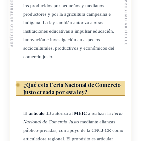
ARTÍCULO ANTERIOR
PRÓXIMO ARTÍCULO
los producidos por pequeños y medianos
criterios establecidos en la ley.
productores y por la agricultura campesina e
Actividades productivas relacionadas con el comercio justo:
indígena. La ley también autoriza a otras
en la presente ley se reconocen como actividades productivas
instituciones educativas a impulsar educación,
innovación e investigación en aspectos
relacionadas con el comercio justo las siguientes:
socioculturales, productivos y económicos del
1- La agricultura a pequeña escala, incluyendo la orgánica,
comercio justo.
agroecológica o la agroforestería comunitaria;
2- la ganadería no extensiva y pequeña escala;
¿Qué es la Feria Nacional de Comercio
Justo creada por esta ley?
3- la apicultura;
4- la pesca a pequeña escala o acuicultura;
El
artículo 13
autoriza al
MEIC
a realizar la
Feria
Nacional de Comercio Justo
mediante alianzas
5- la artesanía propia del país y sus pueblos originarios.
público-privadas, con apoyo de la CNCJ-CR como
articuladora regional. El propósito es articular