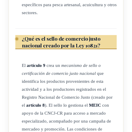
específicos para pesca artesanal, acuicultura y otros
acuerdo, participación de trabajadores en las decisiones y la
sectores.
protección de la tierra.
b) Organización (de productores) de 1er grado: es una
organización de personas productoras, cuyos miembros
¿Qué es el sello de comercio justo
nacional creado por la Ley 10821?
legales son pequeños(as) agricultores(as) individuales.
c) Organización (de productores) de 2do grado: es una
El
artículo 9
crea un
mecanismo de sello o
organización de pequeños productores, cuyos miembros
certificación de comercio justo nacional
que
legales son exclusivamente organizaciones de 1er grado
identifica los productos provenientes de esta
afiliadas.
actividad y a los productores registrados en el
d) Pequeños productores: son agricultores que no dependen
Registro Nacional de Comercio Justo (creado por
el
artículo 8
). El sello lo gestiona el
MEIC
con
estructuralmente del trabajo contratado permanente y que
apoyo de la CNCJ-CR para acceso a mercado
gestionan su actividad productiva principalmente en torno a
especializado, acompañado por una campaña de
la fuerza de trabajo familiar.
mercadeo y promoción. Las condiciones de