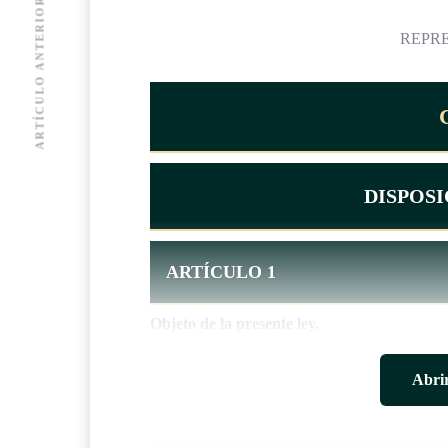
ARTÍCULO ANTERIOR
REPR
DISPOS
ARTÍCULO 1
Objeto de la presente ley.
Los fines de la presente ley serán brindar prote
Abrir
corrupción nacional o transnacional contra las 
condición de tales, e incentivar la denuncia de e