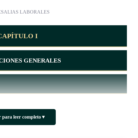
ESALIAS LABORALES
CAPÍTULO I
ICIONES GENERALES
cción a las personas denunciantes y a los testigos de actos de
 para leer completo
▼
represalias laborales que puedan sufrir con motivo de su
stas infracciones.