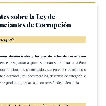
tes sobre la Ley de
nciantes de Corrupción
ncias por presunta comisión de un acto de corrupción nacional o
 10437?
o el sector privado, incluida la denuncia pública, a la protección
nciantes que las interpongan, así como los testigos de estas
onas denunciantes y testigos de actos de corrupción
jeto es resguardar a quienes alertan sobre faltas a la ética
 por funcionarios o empleados, sea en el sector público o
te a despidos, traslados forzosos, descenso de categoría, o
e se produzca por causa o con ocasión de la denuncia.
á lo siguiente: