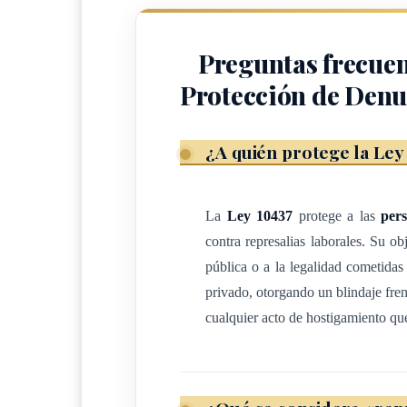
ARTÍCULO 2
Preguntas frecuen
Protección de Denu
Ámbito de aplicación.
Esta ley será de aplicación respecto a las denu
¿A quién protege la Ley
transnacional, presentadas en el sector público 
de represalias laborales hacia las personas denu
infracciones, de conformidad con esta ley.
La
Ley 10437
protege a las
pers
contra represalias laborales. Su ob
pública o a la legalidad cometidas
ARTÍCULO 3
privado, otorgando un blindaje fren
cualquier acto de hostigamiento qu
Definiciones.
Para la aplicación de la presente ley se entender