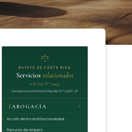
BUFETE DE COSTA RICA
Servicios
relacionados
a la Ley N.° 10437
Honorarios conforme al Decreto N.° 41457-JP
I.
ABOGACÍA
5
Acción de Inconstitucionalidad
Recurso de Amparo