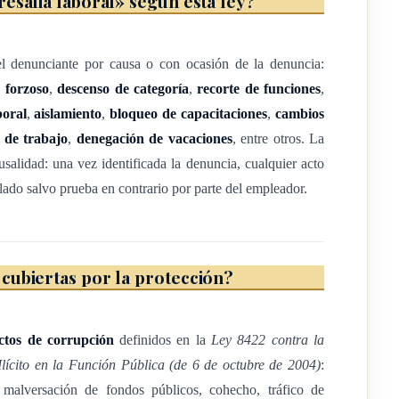
esalia laboral» según esta ley?
 indirectamente, por un funcionario público o una persona que
el denunciante por causa o con ocasión de la denuncia:
eto de valor pecuniario u otros beneficios como dádivas, favores,
o forzoso
,
descenso de categoría
,
recorte de funciones
,
o para otra persona o entidad, a cambio de la realización u
boral
,
aislamiento
,
bloqueo de capacitaciones
,
cambios
e sus funciones públicas bajo cualquier modalidad o
r de trabajo
,
denegación de vacaciones
, entre otros. La
usalidad: una vez identificada la denuncia, cualquier acto
o indirectamente, a un funcionario público o a una persona que
lado salvo prueba en contrario por parte del empleador.
eto de valor pecuniario u otros beneficios como dádivas, favores,
onario público o para otra persona o entidad, a cambio de la
el ejercicio de sus funciones públicas bajo cualquier modalidad o
cubiertas por la protección?
público o una persona que ejerza funciones públicas de cualquier
nes, con el fin de obtener ilícitamente beneficios para sí mismo o
ctos de corrupción
definidos en la
Ley 8422 contra la
lícito en la Función Pública (de 6 de octubre de 2004)
:
bienes provenientes de cualesquiera de los actos de corrupción
o, malversación de fondos públicos, cohecho, tráfico de