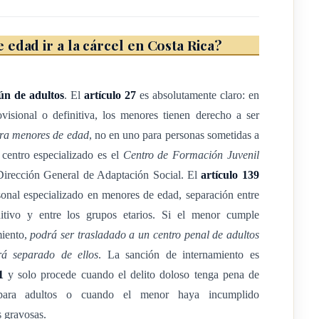
edad ir a la cárcel en Costa Rica?
to al proceso, las
ún de adultos
. El
artículo 27
es absolutamente claro: en
rtir de los doce años de
ovisional o definitiva, los menores tienen derecho a ser
ara menores de edad
, no en uno para personas sometidas a
r de los quince años de
l centro especializado es el
Centro de Formación Juvenil
eciocho años de edad.
Dirección General de Adaptación Social. El
artículo 139
sonal especializado en menores de edad, separación entre
nitivo y entre los grupos etarios. Si el menor cumple
miento,
podrá ser trasladado a un centro penal de adultos
rá separado de ellos
. La sanción de internamiento es
1
y solo procede cuando el delito doloso tenga pena de
 para adultos o cuando el menor haya incumplido
omprobarse la edad de una
 gravosas.