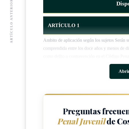
ARTÍCULO ANTERIOR
Dispo
ARTÍCULO 1
Ambito de aplicación según los sujetos Serán su
comprendida entre los doce años y menos de di
como delito o contravención en el Código Penal
Abrir
ARTÍCULO 2
Aplicación de esta ley al mayor de edad
Se aplicará esta ley a todos los menores de edad
Preguntas frecuen
Penal Juvenil
de Cos
transcurso del proceso, cumplan con la mayori