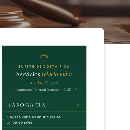
BUFETE DE COSTA RICA
Servicios
relacionados
a la Ley N.° 7576
Honorarios conforme al Decreto N.° 41457-JP
I.
ABOGACÍA
6
Causas Penales en Tribunales
Unipersonales