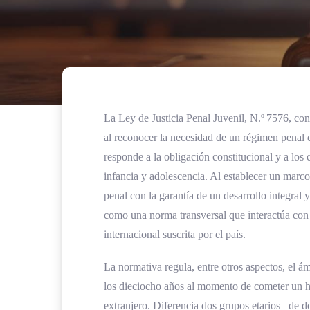
La Ley de Justicia Penal Juvenil, N.º 7576, cons
al reconocer la necesidad de un régimen penal
responde a la obligación constitucional y a los
infancia y adolescencia. Al establecer un marco
penal con la garantía de un desarrollo integral y
como una norma transversal que interactúa con
internacional suscrita por el país.
La normativa regula, entre otros aspectos, el á
los dieciocho años al momento de cometer un he
extranjero. Diferencia dos grupos etarios –de 