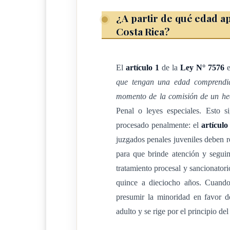
aplicará cuando los menores de edad sean acus
¿A partir de qué edad apl
Costa Rica?
cumplido la mayoridad penal, siempre y cuando
dentro de las edades comprendidas para aplicarl
El
artículo 1
de la
Ley N° 7576
e
que tengan una edad comprendid
ARTÍCULO 3
momento de la comisión de un hec
Penal o leyes especiales. Esto
Ambito de aplicación en el espacio
procesado penalmente: el
artículo
juzgados penales juveniles deben re
Esta ley se aplicará a quienes cometan un hech
para que brinde atención y segui
tratamiento procesal y sancionatorio
territorio de la República o en el extranjero, se
quince a dieciocho años. Cuand
territorialidad y extraterritorialidad establecida
presumir la minoridad en favor d
adulto y se rige por el principio del