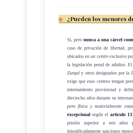
ARTÍCULO 4
Grupos etarios
¿Pueden los menores de 
Para su aplicación, esta ley diferenciará en cuan
Sí, pero
nunca a una cárcel com
sanciones y su ejecución entre dos grupos: a pa
caso de privación de libertad, pr
ubicados en
un centro exclusivo p
edad y hasta los quince años de edad, y a parti
la legislación penal de adultos. E
edad y hasta tanto no se hayan cumplido los di
Zurquí
y otros designados por la 
exige que esos centros tengan per
internamiento provisional y defi
ARTÍCULO 5
dieciocho años durante su interna
pero física y materialmente esta
Presunción de minoridad
excepcional
según el
artículo 13
prisión superior a seis años
En los casos en que por ningún medio pueda c
injustificadamente sanciones menos