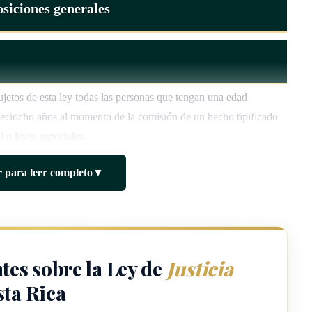
siciones generales
jetos de esta ley todas las personas que tengan una edad
eciocho años al momento de la comisión de un hecho tipificado
 o leyes especiales.
 para leer completo
▼
 que, en el
tes sobre la Ley de
Justicia
ta Rica
dad penal. Igualmente se