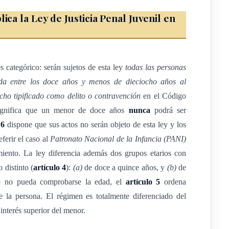
ados después de haber
ica la Ley de Justicia Penal Juvenil en
 el hecho haya ocurrido
es esta ley.
s categórico: serán sujetos de esta ley
todas las personas
a entre los doce años y menos de dieciocho años al
ho tipificado como delito o contravención
en el Código
 significa que un menor de doce años
nunca
podrá ser
 6
dispone que sus actos no serán objeto de esta ley y los
ferir el caso al
Patronato Nacional de la Infancia (PANI)
o punible en el
miento. La ley diferencia además dos grupos etarios con
 distinto (
artículo 4
):
(a)
de doce a quince años, y
(b)
de
gún las reglas de
o no pueda comprobarse la edad, el
artículo 5
ordena
s en el Código Penal.
e la persona. El régimen es totalmente diferenciado del
 interés superior del menor.