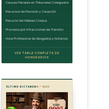
Causas Penales en Tribunales Colegiados
Recursos de Revisión y Casación
Recurso de Hábeas Corpus
Procesos por Infracciones de Tránsito
Hora Profesional de Abogados y Notarios
VER TABLA COMPLETA DE
HONORARIOS
ÚLTIMO DICTAMEN
N.° 0005