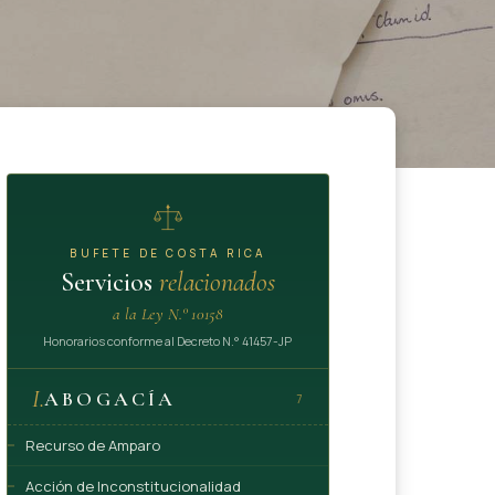
BUFETE DE COSTA RICA
Servicios
relacionados
a la Ley N.° 10158
Honorarios conforme al Decreto N.° 41457-JP
I.
ABOGACÍA
7
Recurso de Amparo
Acción de Inconstitucionalidad