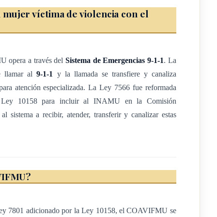
ujer víctima de violencia con el
 según la Ley 7566, Creación del Sistema de Emergencias 911, debe
io de colaboración que suscriba el Inamu con otros entes o
rsos de cualquier clase al Coavifmu o coadyuve a su operación y
U opera a través del
Sistema de Emergencias 9-1-1
. La
e llamar al
9-1-1
y la llamada se transfiere y canaliza
a atención especializada. La Ley 7566 fue reformada
Ley 10158 para incluir al INAMU en la Comisión
l sistema a recibir, atender, transferir y canalizar estas
de la Ley 7566,
e 18 de diciembre de 1995. El texto es el siguiente:
AVIFMU?
 Ley 7801 adicionado por la Ley 10158, el COAVIFMU se