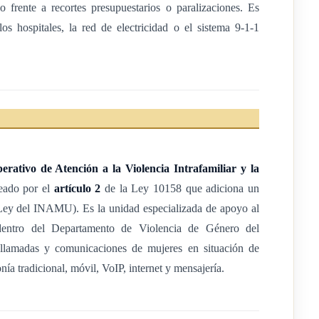
o frente a recortes presupuestarios o paralizaciones. Es
nes de violencia intrafamiliar y violencia contra las mujeres, por
os hospitales, la red de electricidad o el sistema 9-1-1
 cualquier otro medio propio de las tecnologías de la
 no exclusivamente-,
internet
(fijo y móvil) y líneas dedicadas, así
ura del bienestar social y los
derechos humanos
de todas las
rativo de Atención a la Violencia Intrafamiliar y la
reado por el
artículo 2
de la Ley 10158 que adiciona un
sos dotados para este fin por el Instituto Nacional de las Mujeres
Ley del INAMU). Es la unidad especializada de apoyo al
ario anual, así como los provenientes del superávit libre o
dentro del Departamento de Violencia de Género del
lamadas y comunicaciones de mujeres en situación de
os y las transferencias que ingresen al Inamu.
onía tradicional, móvil, VoIP, internet y mensajería.
aturaleza, que sean de entes públicos o personas físicas y
pecíficamente para el financiamiento de este servicio y que ingresen