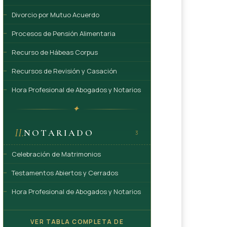
Divorcio por Mutuo Acuerdo
Procesos de Pensión Alimentaria
Recurso de Hábeas Corpus
Recursos de Revisión y Casación
Hora Profesional de Abogados y Notarios
✦
II.
NOTARIADO
3
Celebración de Matrimonios
Testamentos Abiertos y Cerrados
Hora Profesional de Abogados y Notarios
VER TABLA COMPLETA DE