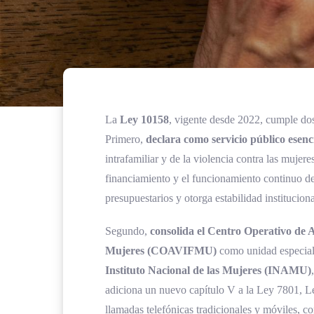
La
Ley 10158
, vigente desde 2022, cumple dos
Primero,
declara como servicio público esenc
intrafamiliar y de la violencia contra las mujeres
financiamiento y el funcionamiento continuo del 
presupuestarios y otorga estabilidad instituciona
Segundo,
consolida el Centro Operativo de At
Mujeres (COAVIFMU)
como unidad especial
Instituto Nacional de las Mujeres (INAMU)
adiciona un nuevo capítulo V a la Ley 7801, 
llamadas telefónicas tradicionales y móviles, c