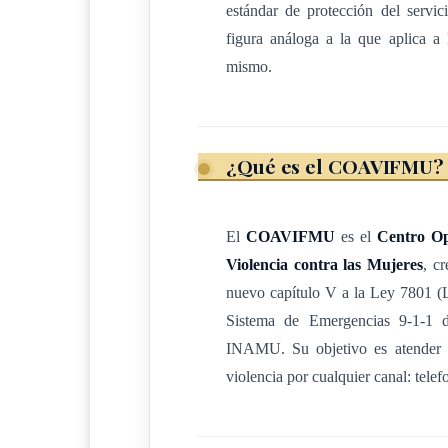
estándar de protección del servici
es satisfacer la demanda de atención de situacio
figura análoga a la que aplica a l
vía telefónica tradicional o móvil o VolP, o por
mismo.
comunicación e información, entre ellas, -pero
como los diferentes tipos de mensajería, en proc
personas.
¿Qué es el COAVIFMU?
Artículo 24 Financiamiento del Coavifmu
El Coavifmu se financiará con:
El
COAVIFMU
es el
Centro Ope
Violencia contra las Mujeres
, c
1. Las asignaciones presupuestarias y los recur
nuevo capítulo V a la Ley 7801 (
(Inamu) e incluidos en su
presupuesto
ordin
Sistema de Emergencias 9-1-1 
específico del Inamu.
INAMU. Su objetivo es atender l
2. Las asignaciones presupuestarias, los recurs
violencia por cualquier canal: telef
3. Las donaciones y los legados de cualquier n
jurídicas, que se reciban para utilizarse es