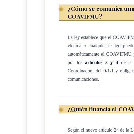
a las arcas del presupuesto del Inamu.
¿Cómo se comunica una m
Lo anterior, sin perjuicio de los recursos que
COAVIFMU?
aportar el Sistema 9-1-1 y de cualquier conven
personas públicas o privadas, que dote de recu
objetivo.
La ley establece que el COAVIFM
víctima o cualquier testigo pued
automáticamente al COAVIFMU par
ARTÍCULO 3
por los
artículos 3 y 4
de la 
Coordinadora del 9-1-1 y obligar a
Se adiciona un nuevo inciso i) al artículo 4 
comunicaciones.
Creación del Sistema de Emergencias 9-1-1
, d
Artículo 4: Comisión Coordinadora
¿Quién financia el CO
(.)
Según el nuevo artículo 24 de la
i. Instituto Nacional de las Mujeres.