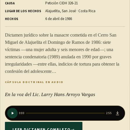
cual sirven como indicios: el capital invertido en la
Petición CIDH 326-21
CAUSA
Alajuelita, San José · Costa Rica
explotación, el volumen de las transacciones de toda clase e
LUGAR DE LOS HECHOS
6 de abril de 1986
ingresos de otros períodos, la existencia de mercaderías y
HECHOS
productos, el monto de las compras y las ventas efectuadas, el
Dictamen jurídico sobre la masacre cometida en el Cerro San
rendimiento normal del negocio o la explotación objeto de la
Miguel de Alajuelita el Domingo de Ramos de 1986: siete
investigación o el de empresas similares ubicadas en la misma
víctimas —una mujer adulta y seis menores de edad—; una
plaza; los salarios, el alquiler de negocio, los combustibles, la
sentencia condenatoria (1989) anulada en 1990 por graves
energía eléctrica y otros gastos generales, el alquiler de la
irregularidades —entre ellas, indicios de tortura para obtener la
casa de habitación, los gastos particulares del contribuyente y
confesión del adolescente…
de su familia, el monto de su patrimonio y cualesquiera otros
CÁPSULA DOCTRINAL EN AUDIO
elementos de juicio que obren en poder de la Municipalidad o
que esta reciba o requiera de terceros.
En la voz del Lic. Larry Hans Arroyo Vargas
ARTÍCULO 9
0:00
2:55
Procedimiento de determinación tributaria.
LEER DICTAMEN COMPLETO
→