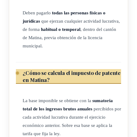
generados o se destinen al autoconsumo y las actividades
Deben pagarlo
todas las personas físicas o
agropecuarias realizadas por personas físicas que estén
jurídicas
que ejerzan cualquier actividad lucrativa,
exentas del pago del impuesto de renta, de acuerdo con el
de forma
habitual o temporal
, dentro del cantón
tramo vigente del Ministerio de Hacienda.
de Matina, previa obtención de la licencia
Industriales: se refiere al conjunto de procesos y actividades
municipal.
que tienen como finalidad la transformación de materias
primas en productos elaborados, la fabricación, el
ensamblaje, la reparación y el acondicionamiento de toda
¿Cómo se calcula el impuesto de patente
en Matina?
clase de bienes o materiales; la extracción y la explotación de
yacimientos de minerales y fuentes de energía hidroeléctrica;
la construcción, la reparación o la demolición de todo tipo de
La base imponible se obtiene con la
sumatoria
obras de infraestructura; los procedimientos de impresión y
total de los ingresos brutos anuales
percibidos por
estampación, así como el procesamiento y el empaque de
cada actividad lucrativa durante el ejercicio
productos de cualquier naturaleza.
económico anterior. Sobre esa base se aplica la
tarifa que fija la ley.
Comerciales: comprende la compra, la venta y la distribución