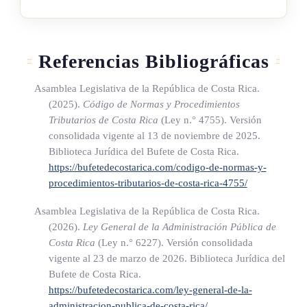
e incentivos a que se refiere este párrafo deberán ser
aprobados conforme a esta ley, reglamentados por el Concejo
Municipal y de carácter temporal, por un plazo de cinco años
Referencias Bibliográficas
para cada beneficiario.
Asamblea Legislativa de la República de Costa Rica.
(2025).
Código de Normas y Procedimientos
ARTÍCULO 2
Tributarios de Costa Rica
(Ley n.° 4755)
. Versión
consolidada vigente al 13 de noviembre de 2025.
Sujeto pasivo.
Biblioteca Jurídica del Bufete de Costa Rica.
https://bufetedecostarica.com/codigo-de-normas-y-
Se constituye en contribuyente u obligado al cumplimiento
procedimientos-tributarios-de-costa-rica-4755/
del pago del impuesto de patente toda persona física o
Asamblea Legislativa de la República de Costa Rica.
jurídica que realice cualesquiera de las actividades descritas
(2026).
Ley General de la Administración Pública de
en el artículo 1 de esta ley dentro del cantón de Matina,
Costa Rica
(Ley n.° 6227)
. Versión consolidada
domiciliado o no domiciliado, con independencia de la
vigente al 23 de marzo de 2026. Biblioteca Jurídica del
condición de propietario, usufructuario, poseedor,
Bufete de Costa Rica.
https://bufetedecostarica.com/ley-general-de-la-
arrendatario o simple detentador sobre los bienes muebles o
administracion-publica-de-costa-rica/