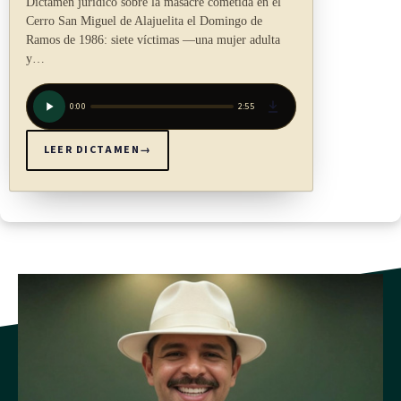
Dictamen jurídico sobre la masacre cometida en el
aportar certificación de un contador público autorizado e
Cerro San Miguel de Alajuelita el Domingo de
indicará el monto de tales ingresos generados en el cantón
Ramos de 1986: siete víctimas —una mujer adulta
de Matina.
y…
e) Los contribuyentes están obligados a presentar toda la
0:00
2:55
información necesaria para hacer la determinación del
impuesto, de conformidad con los formularios oficiales
LEER DICTAMEN
→
que suministrará la Municipalidad, los cuales serán
accesibles desde su página web en formato digital o
entregado en soporte físico en la plataforma de servicios;
queda autorizada la Municipalidad para establecer el
trámite de forma física o electrónica, según su estructura
tecnológica lo permita.
ARTÍCULO 7
Omisión de presentación de declaraciones juradas o