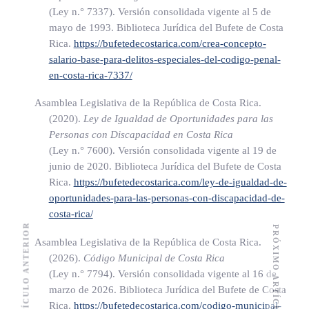
caso, el cero coma veinticinco por ciento (0,25%) sobre los
(Ley n.° 7337)
. Versión consolidada vigente al 5 de
ingresos brutos anuales obtenidos durante el período fiscal
mayo de 1993. Biblioteca Jurídica del Bufete de Costa
del año que se grava y el resultado obtenido constituirá el
Rica.
https://bufetedecostarica.com/crea-concepto-
salario-base-para-delitos-especiales-del-codigo-penal-
impuesto a pagar por año. No se podrá disminuir la base
en-costa-rica-7337/
imponible por créditos fiscales.
Asamblea Legislativa de la República de Costa Rica.
Tratándose de entidades bancarias, establecimientos
(2020).
Ley de Igualdad de Oportunidades para las
financieros y correduría de bienes inscritos bajo este régimen,
Personas con Discapacidad en Costa Rica
se considera como ingresos brutos lo percibido por concepto
(Ley n.° 7600)
. Versión consolidada vigente al 19 de
junio de 2020. Biblioteca Jurídica del Bufete de Costa
de comisiones e intereses y los servicios prestados. No se
Rica.
https://bufetedecostarica.com/ley-de-igualdad-de-
podrá disminuir la base imponible por créditos fiscales.
oportunidades-para-las-personas-con-discapacidad-de-
costa-rica/
Para los contribuyentes inscritos ante la Dirección General de
ARTÍCULO ANTERIOR
PRÓXIMO ARTÍCULO
Tributación, bajo el régimen de tributación simplificada, la
Asamblea Legislativa de la República de Costa Rica.
(2026).
Código Municipal de Costa Rica
base imponible del impuesto de patente se obtendrá al sumar
(Ley n.° 7794)
. Versión consolidada vigente al 16 de
los montos de las compras totales realizadas durante el año
marzo de 2026. Biblioteca Jurídica del Bufete de Costa
correspondiente. La tarifa del impuesto a pagar por este tipo
Rica.
https://bufetedecostarica.com/codigo-municipal-