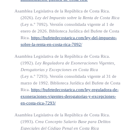
inmuebles que utilice para su ejecución, así como de su
residencia o domicilio habitual.
Asamblea Legislativa de la República de Costa Rica.
(2026).
Ley del Impuesto sobre la Renta de Costa Rica
(Ley n.° 7092)
. Versión consolidada vigente al 1 de
ARTÍCULO 3
enero de 2026. Biblioteca Jurídica del Bufete de Costa
Rica.
https://bufetedecostarica.com/ley-del-impuesto-
sobre-la-renta-en-costa-rica-7092/
Base imponible y tarifa del impuesto.
Asamblea Legislativa de la República de Costa Rica.
Se fija la base imponible y tarifa para el cálculo del impuesto
(1992).
Ley Reguladora de Exoneraciones Vigentes,
de patente en la siguiente forma:
Derogatorias y Excepciones en Costa Rica
(Ley n.° 7293)
. Versión consolidada vigente al 31 de
Para los contribuyentes inscritos ante la Dirección General de
marzo de 1992. Biblioteca Jurídica del Bufete de Costa
Rica.
https://bufetedecostarica.com/ley-reguladora-de-
Tributación, bajo el régimen de tributación tradicional, la base
exoneraciones-vigentes-derogatorias-y-excepciones-
imponible del impuesto de patente se obtendrá mediante el
en-costa-rica-7293/
sumatorio total de los ingresos brutos anuales percibidos por
cada actividad lucrativa durante el ejercicio económico
Asamblea Legislativa de la República de Costa Rica.
(1993).
Crea Concepto Salario Base para Delitos
anterior al que se grava. La tarifa del impuesto será, en este
Especiales del Código Penal en Costa Rica