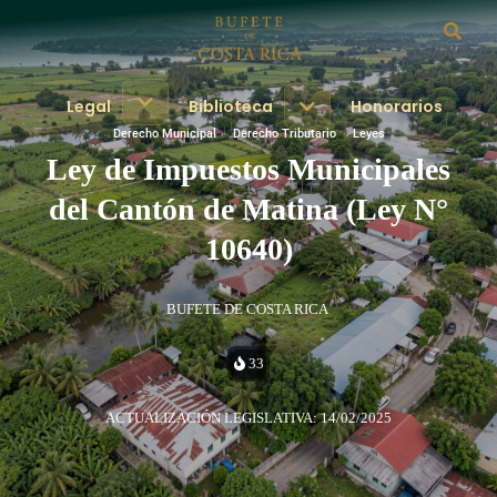
Legal
Biblioteca
Honorarios
Derecho Municipal
·
Derecho Tributario
·
Leyes
Ley de Impuestos Municipales
del Cantón de Matina (Ley N°
10640)
BUFETE DE COSTA RICA
33
ACTUALIZACIÓN LEGISLATIVA: 14/02/2025