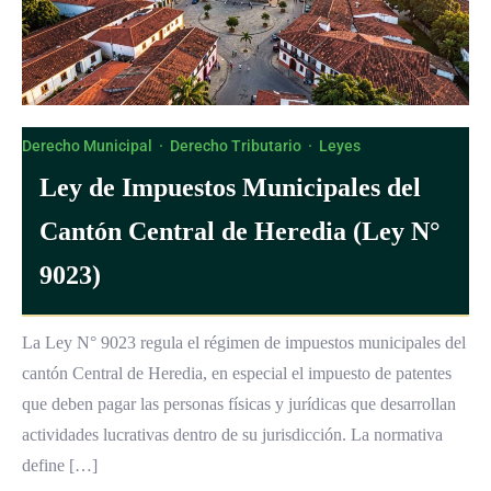
Derecho Municipal
·
Derecho Tributario
·
Leyes
Ley de Impuestos Municipales del
Cantón Central de Heredia (Ley N°
9023)
La Ley N° 9023 regula el régimen de impuestos municipales del
cantón Central de Heredia, en especial el impuesto de patentes
que deben pagar las personas físicas y jurídicas que desarrollan
actividades lucrativas dentro de su jurisdicción. La normativa
define […]