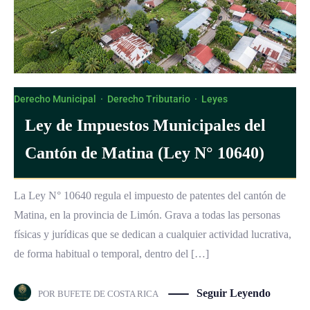
Derecho Municipal
·
Derecho Tributario
·
Leyes
Ley de Impuestos Municipales del
Cantón de Matina (Ley N° 10640)
La Ley N° 10640 regula el impuesto de patentes del cantón de
Matina, en la provincia de Limón. Grava a todas las personas
físicas y jurídicas que se dedican a cualquier actividad lucrativa,
de forma habitual o temporal, dentro del […]
Seguir Leyendo
POR
BUFETE DE COSTA RICA