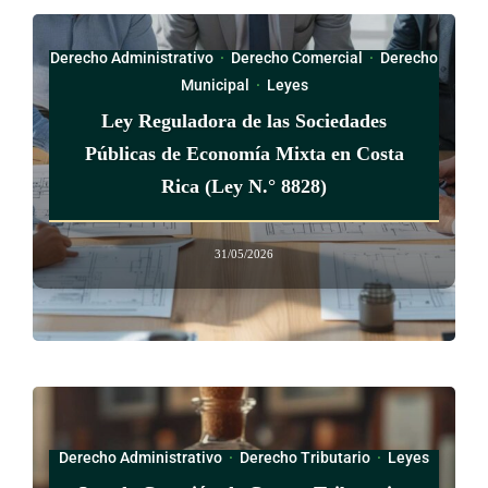
En zona urbana
Derecho Administrativo
·
Derecho Comercial
·
Derecho
En zona rural
Municipal
·
Leyes
Ley Reguladora de las Sociedades
De cero a dos
Públicas de Economía Mixta en Costa
15%
Rica (Ley N.° 8828)
12%
31/05/2026
10%
De tres a cinco
25%
15%
Derecho Administrativo
·
Derecho Tributario
·
Leyes