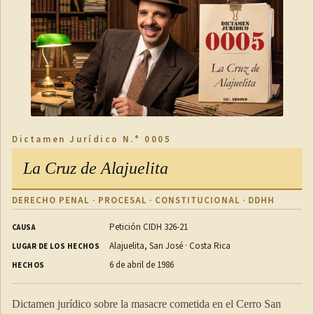
e) Cuando dos o más de las anteriores situaciones sucedan
en el cantón de Belén, se sumarán las proporciones
correspondientes.
ARTÍCULO 10
Declaración jurada municipal
Dictamen Jurídico N.° 0005
La Cruz de Alajuelita
Cada año, a más tardar el 15 de enero, las personas a quienes
se refiere el artículo 1 de esta ley presentarán a la
DERECHO PENAL · PROCESAL · CONSTITUCIONAL · DDHH
Municipalidad una declaración jurada de sus ingresos brutos
Petición CIDH 326-21
CAUSA
y calcularán el impuesto respectivo. Con base en esta
Alajuelita, San José · Costa Rica
LUGAR DE LOS HECHOS
información, la Municipalidad verificará o fiscalizará el
6 de abril de 1986
HECHOS
impuesto por pagar. Para tales efectos, la Municipalidad
facilitará a los contribuyentes, por los medios adecuados, el
Dictamen jurídico sobre la masacre cometida en el Cerro San
acceso a los formularios de declaración jurada municipal del