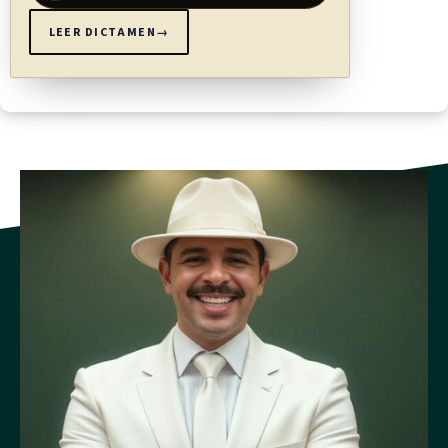
que el contribuyente diga realizar su actividad, cuando sea
LEER DICTAMEN
→
evidente que va contra los citados principios y lo único que
se persigue es obtener un ahorro fiscal, por encima de
cualquier otra razón empresarial.
ARTÍCULO 9
Normas específicas para distribuir los ingresos brutos, cuando
la actividad lucrativa se realice en varios cantones
Para distribuir los ingresos brutos entre los cantones
beneficiados se utilizarán alguno o varios de los siguientes
parámetros:
a) En caso de que las instalaciones de producción,
fabricación o manufactura se encuentren en Belén, el