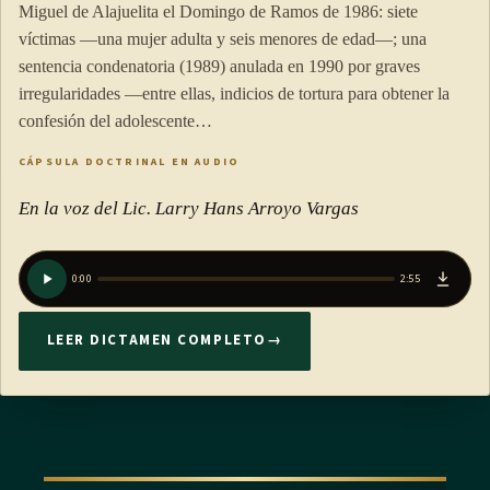
Miguel de Alajuelita el Domingo de Ramos de 1986: siete
impuesto.
víctimas —una mujer adulta y seis menores de edad—; una
sentencia condenatoria (1989) anulada en 1990 por graves
En casos especiales, cuando las empresas hayan sido
irregularidades —entre ellas, indicios de tortura para obtener la
autorizadas por la Dirección General de Tributación, para
confesión del adolescente…
presentar su declaración del impuesto sobre la renta en fecha
CÁPSULA DOCTRINAL EN AUDIO
posterior a la establecida en la ley, podrán presentar su
declaración jurada municipal dentro de los cinco días hábiles
En la voz del Lic. Larry Hans Arroyo Vargas
siguientes a la fecha autorizada por esa Dirección.
0:00
2:55
ARTÍCULO 11
LEER DICTAMEN COMPLETO
→
Requisitos a adjuntar con la declaración anual
Los contribuyentes deben adjuntar obligatoriamente los
siguientes requisitos con su declaración jurada del impuesto
de patentes: