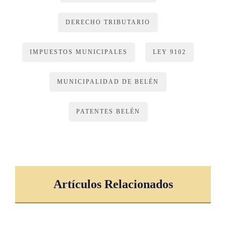
en Belén su actividad, deberán adjuntar las proyecciones y
los estudios para establecerse en el mercado, que ayuden a
DERECHO TRIBUTARIO
determinar el impuesto correspondiente.
IMPUESTOS MUNICIPALES
LEY 9102
Para el resto de empresas que no sean las antes mencionadas,
se faculta a la Municipalidad de Belén para que aplique los
criterios de la tabla 2.
MUNICIPALIDAD DE BELÉN
Tabla 2: Cálculo del impuesto para empresas que inician
PATENTES BELÉN
actividades
Número
de empleados
Artículos Relacionados
Tarifa calculada sobre el salario base, Ley N.º 7337
En zona comercial