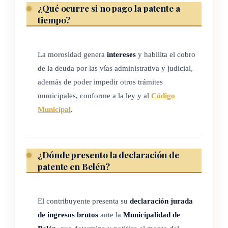
15%
¿Qué ocurre si no pago la patente a
tiempo?
15%
De tres a cinco
La morosidad genera
intereses
y habilita el cobro
de la deuda por las vías administrativa y judicial,
50%
además de poder impedir otros trámites
municipales, conforme a la ley y al
Código
25%
Municipal
.
15%
De seis en adelante
¿Dónde presento la declaración de
patente en Belén?
100%
50%
El contribuyente presenta su
declaración jurada
de ingresos brutos
ante la
Municipalidad de
25%