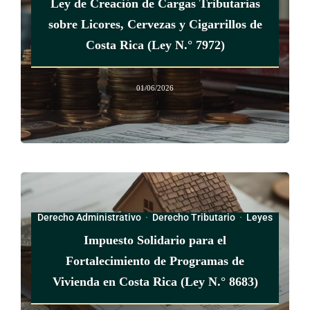
12%
Ley de Creación de Cargas Tributarias
sobre Licores, Cervezas y Cigarrillos de
De seis en adelante
Costa Rica (Ley N.° 7972)
60%
01/06/2026
40%
20%
Las anteriores zonas se definen de la siguiente manera:
Zona comercial de control especial: localizada en los centros
de los distritos, según se define en el Plan regulador del
Derecho Administrativo
·
Derecho Tributario
·
Leyes
cantón de Belén, incluyendo los centros comerciales
Impuesto Solidario para el
comprendidos en zona residencial.
Fortalecimiento de Programas de
Vivienda en Costa Rica (Ley N.° 8683)
Zona urbana: definida en el Plan regulador como zona
residencial de alta, media y baja densidad y la zona mixta