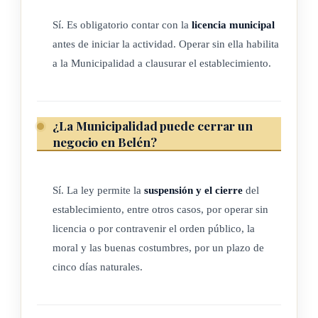
Tarifa calculada sobre el salario base
Sí. Es obligatorio contar con la
licencia municipal
antes de iniciar la actividad. Operar sin ella habilita
En zona comercial
a la Municipalidad a clausurar el establecimiento.
de control especial
En zona
¿La Municipalidad puede cerrar un
negocio en Belén?
urbana
En zona
Sí. La ley permite la
suspensión y el cierre
del
establecimiento, entre otros casos, por operar sin
Rural
licencia o por contravenir el orden público, la
moral y las buenas costumbres, por un plazo de
De cero a dos
cinco días naturales.
20%