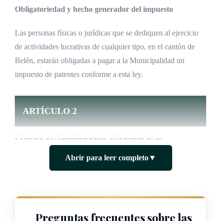
Obligatoriedad y hecho generador del impuesto
Las personas físicas o jurídicas que se dediquen al ejercicio
de actividades lucrativas de cualquier tipo, en el cantón de
Belén, estarán obligadas a pagar a la Municipalidad un
impuesto de patentes conforme a esta ley.
ARTÍCULO 2
Potestad de Administración Tributaria de la
Municipalidad
Abrir para leer completo
▼
Queda facultada la Municipalidad de Belén para ejercer las
potestades determinativas, fiscalizadoras, recaudatorias y
sancionatorias que corresponden a su carácter de
Preguntas frecuentes sobre las
Administración Tributaria, de acuerdo con lo dispuesto por