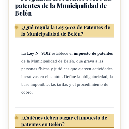
patentes de la Municipalidad de
esta ley.
Belén
ARTÍCULO 3
¿Qué regula la Ley 9102 de Patentes de
la Municipalidad de Belén?
Licencia e impuesto
La
Ley N° 9102
establece el
impuesto de patentes
El ejercicio de cualquier actividad lucrativa en el cantón de
de la Municipalidad de Belén, que grava a las
Belén obliga al interesado a obtener, de parte de la
personas físicas y jurídicas que ejercen actividades
Municipalidad, un permiso, autorización o licencia, la cual a
lucrativas en el cantón. Define la obligatoriedad, la
su vez origina la obligación de pagar el impuesto respectivo.
base imponible, las tarifas y el procedimiento de
La licencia se cancela o llega a su fin a solicitud razonada del
cobro.
interesado, o cuando haya evidencia de que la actividad no
está siendo ejercida, lo cual será decidido por la
Municipalidad mediante la respectiva resolución.
¿Quiénes deben pagar el impuesto de
patentes en Belén?