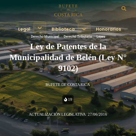
Legal
Biblioteca
Honorarios
Derecho Municipal
·
Derecho Tributario
·
Leyes
Ley de Patentes de la
Municipalidad de Belén (Ley N°
9102)
BUFETE DE COSTA RICA
19
ACTUALIZACIÓN LEGISLATIVA: 27/06/2016