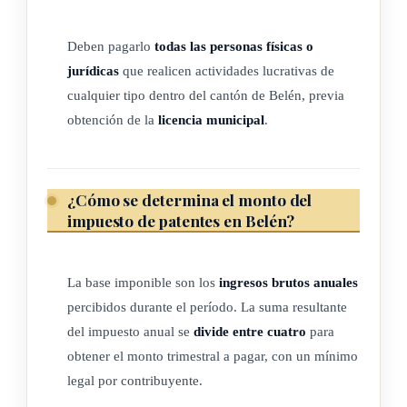
ARTÍCULO 4
Deben pagarlo
todas las personas físicas o
Requisito para la licencia municipal
jurídicas
que realicen actividades lucrativas de
cualquier tipo dentro del cantón de Belén, previa
En toda solicitud de otorgamiento, traslado o traspaso de
obtención de la
licencia municipal
.
licencia municipal será requisito indispensable que los
interesados estén al día en el pago de tributos y de otras
obligaciones incluidas en el reglamento de esta ley.
¿Cómo se determina el monto del
impuesto de patentes en Belén?
ARTÍCULO 5
La base imponible son los
ingresos brutos anuales
Base imponible o factor determinante de la imposición
percibidos durante el período. La suma resultante
del impuesto anual se
divide entre cuatro
para
Salvo cuando en esta ley se determine un procedimiento
obtener el monto trimestral a pagar, con un mínimo
diferente para fijar el monto del impuesto de patentes, se
legal por contribuyente.
establecen como base imponible o factor determinante de la