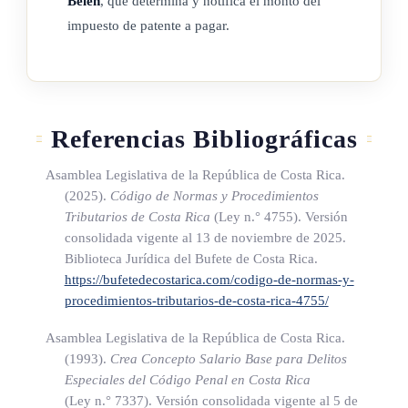
Belén
, que determina y notifica el monto del
impuesto de patente a pagar.
Las anteriores zonas se definen de la siguiente manera:
Zona comercial de control especial: localizada en los centros
de los distritos, según se define en el Plan regulador del
cantón de Belén, incluyendo los centros comerciales en
Referencias Bibliográficas
cualquier otra zona.
Asamblea Legislativa de la República de Costa Rica.
Zona urbana: definida en el Plan regulador como zona
(2025).
Código de Normas y Procedimientos
residencial de alta, media y baja densidad, y la zona mixta
Tributarios de Costa Rica
(Ley n.° 4755)
. Versión
consolidada vigente al 13 de noviembre de 2025.
comercial residencial.
Biblioteca Jurídica del Bufete de Costa Rica.
https://bufetedecostarica.com/codigo-de-normas-y-
Zona rural: comprende aquellos sectores de la zona urbana
procedimientos-tributarios-de-costa-rica-4755/
que por su ubicación geográfica, accesos, tipología
constructiva y
servicios públicos
se consideran de menor
Asamblea Legislativa de la República de Costa Rica.
(1993).
Crea Concepto Salario Base para Delitos
impacto económico, según se especifica en la Plataforma de
Especiales del Código Penal en Costa Rica
Valores de Terreno por Zona Homogénea utilizada por la
(Ley n.° 7337)
. Versión consolidada vigente al 5 de