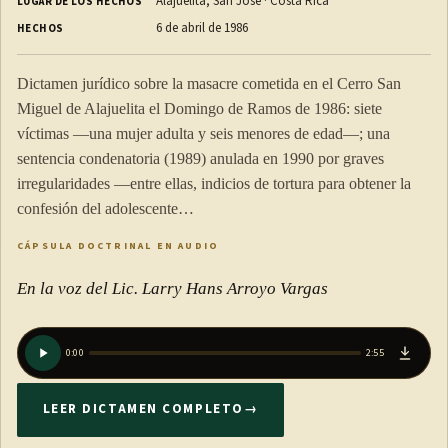
Alajuelita, San José · Costa Rica
LUGAR DE LOS HECHOS
6 de abril de 1986
HECHOS
Dictamen jurídico sobre la masacre cometida en el Cerro San
Miguel de Alajuelita el Domingo de Ramos de 1986: siete
víctimas —una mujer adulta y seis menores de edad—; una
sentencia condenatoria (1989) anulada en 1990 por graves
irregularidades —entre ellas, indicios de tortura para obtener la
confesión del adolescente…
CÁPSULA DOCTRINAL EN AUDIO
En la voz del Lic. Larry Hans Arroyo Vargas
0:00
2:55
LEER DICTAMEN COMPLETO
→