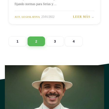
fijando normas para ferias y…
25/01/2022
LEER MÁS →
ACT. LEGISLATIVA
1
2
3
4