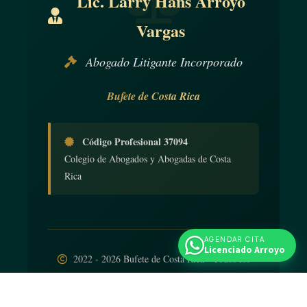
Lic. Larry Hans Arroyo
Vargas
Abogado Litigante Incorporado
Bufete de Costa Rica
Código Profesional 37094
Colegio de Abogados y Abogadas de Costa
Rica
AGENDAR CITA
Licenciado Arroyo
2022 - 2026 Bufete de Costa Rica - Todos los
derechos reservados
Diseño web
por
iNTELIGENCIA Viva