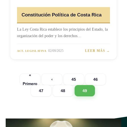
Constitución Política de Costa Rica
La Ley Costa Rica establece los principios del Estado, la
organización del poder y los derechos…
02/09/2025
LEER MÁS →
ACT. LEGISLATIVA
«
‹
45
46
Primero
47
48
49