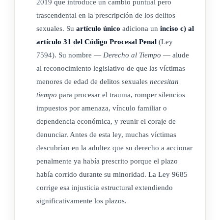
2019 que introduce un cambio puntual pero
que la víctima haya cumplido la mayoría de edad.
trascendental en la prescripción de los delitos
sexuales. Su
artículo único
adiciona un
inciso c) al
b) A los dos años, en los delitos sancionables solo con penas
artículo 31 del Código Procesal Penal
(Ley
no privativas de libertad y en las faltas o contravenciones.
7594). Su nombre —
Derecho al Tiempo
— alude
c) Veinticinco años después de que la víctima cumplió la
al reconocimiento legislativo de que las víctimas
mayoría de edad, cuando se trate de delitos sexuales
menores de edad de delitos sexuales
necesitan
cometidos contra personas menores de edad o sin
tiempo
para procesar el trauma, romper silencios
capacidad volitiva o cognoscitiva. La regla anterior
impuestos por amenaza, vínculo familiar o
aplicará indistintamente para todo autor, cómplice o
dependencia económica, y reunir el coraje de
partícipe responsable del respectivo hecho punible,
denunciar. Antes de esta ley, muchas víctimas
siempre que al momento de delinquir hayan adquirido la
descubrían en la adultez que su derecho a accionar
mayoridad.
penalmente ya había prescrito porque el plazo
Rige a partir de su publicación.
había corrido durante su minoridad. La Ley 9685
corrige esa injusticia estructural extendiendo
Dado en la Presidencia de la República, San José a los
significativamente los plazos.
veintiún días del mes de mayo de dos mil diecinueve.