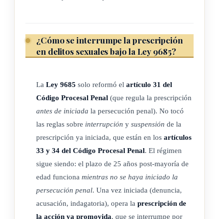
¿Cómo se interrumpe la prescripción
en delitos sexuales bajo la Ley 9685?
La
Ley 9685
solo reformó el
artículo 31 del
Código Procesal Penal
(que regula la prescripción
antes de iniciada
la persecución penal). No tocó
las reglas sobre
interrupción
y
suspensión
de la
prescripción ya iniciada, que están en los
artículos
33 y 34 del Código Procesal Penal
. El régimen
sigue siendo: el plazo de 25 años post-mayoría de
edad funciona
mientras no se haya iniciado la
persecución penal
. Una vez iniciada (denuncia,
acusación, indagatoria), opera la
prescripción de
la acción ya promovida
, que se interrumpe por