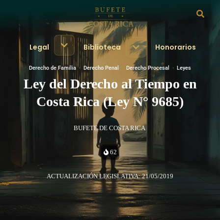
Legal
Biblioteca
Honorarios
Derecho de Familia
·
Derecho Penal
·
Derecho Procesal
·
Leyes
Ley del Derecho al Tiempo en
Costa Rica (Ley N° 9685)
BUFETE DE COSTA RICA
62
ACTUALIZACIÓN LEGISLATIVA: 21/05/2019