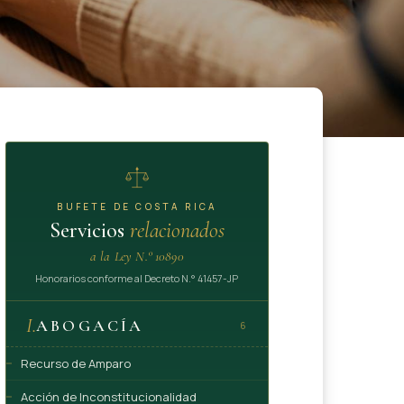
BUFETE DE COSTA RICA
Servicios
relacionados
a la Ley N.° 10890
Honorarios conforme al Decreto N.° 41457-JP
I.
ABOGACÍA
6
Recurso de Amparo
Acción de Inconstitucionalidad