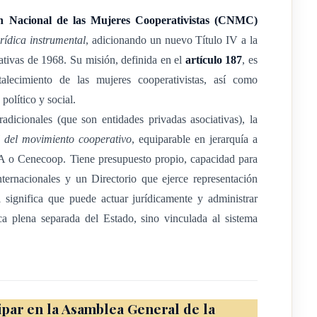
n Nacional de las Mujeres Cooperativistas (CNMC)
rídica instrumental
, adicionando un nuevo Título IV a la
ar e incidir en el desarrollo económico, político y social de las
ivas de 1968. Su misión, definida en el
artículo 187
, es
talecimiento de las mujeres cooperativistas, así como
olítico y social.
radicionales (que son entidades privadas asociativas), la
al del movimiento cooperativo
, equiparable en jerarquía a
 o Cenecoop. Tiene presupuesto propio, capacidad para
nternacionales y un Directorio que ejerce representación
istas guiará sus acciones en el marco de los siguientes
l significa que puede actuar jurídicamente y administrar
ca plena separada del Estado, sino vinculada al sistema
 y equitativa de las mujeres cooperativistas, representantes de los
ativo, Conacoop, CPCA, Cenecoop, en los puestos de toma de
par en la Asamblea General de la
ación, capacitación e incorporación activa de las mujeres, en las