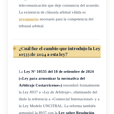
tribunal.
telecomunicación que deje constancia del acuerdo.
La existencia de cláusula arbitral válida es
ARTÍCULO 4
presupuesto
necesario para la competencia del
tribunal arbitral.
Renuncia al derecho de objetar
Se considerará que la parte que prosiga el arbitraje
¿Cuál fue el cambio que introdujo la Ley
conociendo que no se ha cumplido alguna disposición de la
10535 de 2024 a esta ley?
presente ley de la que las partes puedan apartarse o algún
requisito del acuerdo de arbitraje y no exprese su objeción a
La
Ley N° 10535 del 18 de setiembre de 2024
tal incumplimiento sin demora injustificada o, si se prevé un
(«Ley para armonizar la normativa del
plazo para hacerlo, dentro de ese plazo, ha renunciado a su
Arbitraje Costarricense»)
renombró formalmente
derecho de objetar.
la Ley 8937 a
«Ley de Arbitraje»
, eliminando del
título la referencia a «Comercial Internacional» y a
ARTÍCULO 5
la Ley Modelo UNCITRAL. La reforma también
armonizó la 8937 con la
Ley sobre Resolución