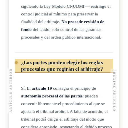
promover la uniformidad de su aplicación y la
siguiendo la Ley Modelo CNUDMI — restringe el
observancia de la buena fe. Este principio de
control judicial al mínimo para preservar la
interpretación será aplicable tanto a arbitraje internacional
finalidad del arbitraje.
No procede revisión de
como al doméstico.
fondo
del laudo, solo control de las garantías
(Así reformado el inciso anterior por el artículo 2° de la Ley
procesales y del orden público internacional.
para armonizar la normativa del Arbitraje Costarricense, N°
10535 del 18 de setiembre de 2024)
¿Las partes pueden elegir las reglas
2) Las cuestiones relativas a las materias que se rigen por la
procesales que regirán el arbitraje?
ARTÍCULO ANTERIOR
PRÓXIMO ARTÍCULO
presente ley, que no estén expresamente resueltas en ella,
se dirimirán de conformidad con los principios generales
Sí. El
artículo 19
consagra el principio de
en que se basa la presente ley.
autonomía procesal de las partes
: pueden
convenir libremente el procedimiento al que se
ARTÍCULO 3
ajustará el tribunal arbitral. A falta de acuerdo, el
tribunal podrá dirigir el arbitraje del modo que
Recepción de comunicaciones escritas
considere apropiado, respetando el debido proceso