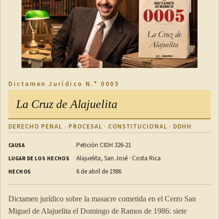
convenido por las partes,
a) una parte no actúe conforme a lo estipulado en dicho
procedimiento, o
b) las partes, o dos árbitros, no puedan llegar a acuerdo
conforme al mencionado procedimiento, o
Dictamen Jurídico N.° 0005
c) un tercero, incluida una institución, no cumpla una
función que se le confiera en dicho procedimiento,
La Cruz de Alajuelita
cualquiera de las partes podrá solicitar al tribunal u otra
autoridad competente, conforme al artículo 6, que adopte
DERECHO PENAL · PROCESAL · CONSTITUCIONAL · DDHH
la medida necesaria, a menos que en el acuerdo sobre el
Petición CIDH 326-21
CAUSA
procedimiento de nombramiento se prevean otros medios
Alajuelita, San José · Costa Rica
LUGAR DE LOS HECHOS
para conseguirlo.
6 de abril de 1986
HECHOS
5) Toda decisión sobre las cuestiones encomendadas en los
párrafos 3) o 4) del presente artículo al tribunal o a otra
Dictamen jurídico sobre la masacre cometida en el Cerro San
autoridad competente, conforme al artículo 6, será
Miguel de Alajuelita el Domingo de Ramos de 1986: siete