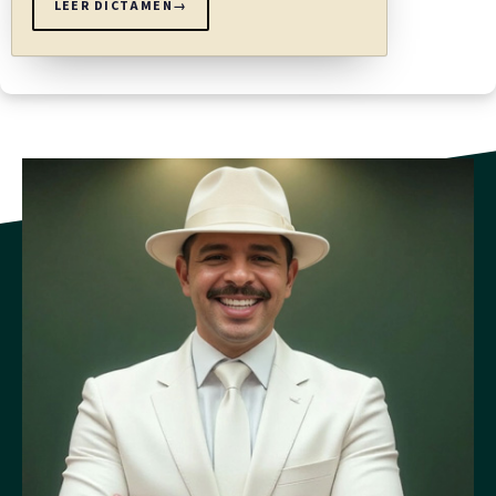
LEER DICTAMEN
→
1) Las partes podrán determinar libremente el número de
árbitros, siempre que sea impar.
2) A falta de tal acuerdo, en arbitraje doméstico se designará
un solo árbitro y, e en arbitraje internacional, se
designarán tres árbitros.
(Así reformado el inciso anterior por el artículo 2° de la Ley
para armonizar la normativa del Arbitraje Costarricense, N°
10535 del 18 de setiembre de 2024)
ARTÍCULO 11
Nombramiento de los árbitros
1) Salvo acuerdo en contrario de las partes, la nacionalidad
de una persona no será obstáculo para que esa persona