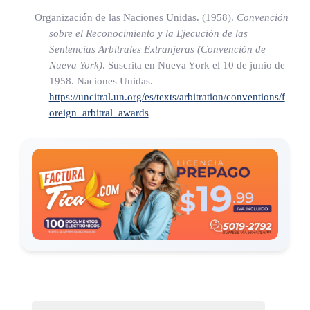
(Así reformado por el artículo 2° de la Ley para armonizar
Organización de las Naciones Unidas. (1958).
Convención
la normativa del Arbitraje Costarricense, N° 10535 del 18 de
sobre el Reconocimiento y la Ejecución de las
setiembre de 2024)
Sentencias Arbitrales Extranjeras (Convención de
Nueva York)
. Suscrita en Nueva York el 10 de junio de
1958. Naciones Unidas.
CAPÍTULO II
https://uncitral.un.org/es/texts/arbitration/conventions/f
oreign_arbitral_awards
ACUERDO DE ARBITRAJE
ARTÍCULO 7
Definición y forma del acuerdo de arbitraje
1) El "acuerdo de arbitraje" es un acuerdo por el que las
partes deciden someter a arbitraje todas las controversias
o ciertas controversias que hayan surgido o puedan surgir