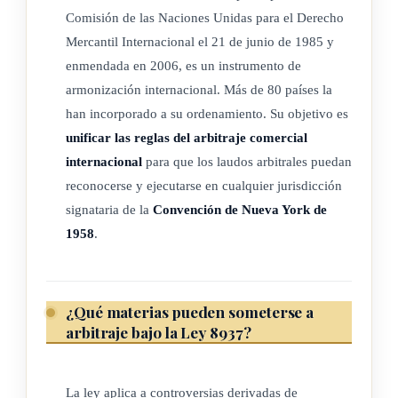
en el que las partes tienen sus establecimientos:
Comisión de las Naciones Unidas para el Derecho
i) el lugar del arbitraje, si este se ha determinado en el
Mercantil Internacional el 21 de junio de 1985 y
acuerdo de arbitraje o con arreglo al acuerdo de arbitraje;
enmendada en 2006, es un instrumento de
armonización internacional. Más de 80 países la
ii) el lugar del cumplimiento de una parte sustancial de las
han incorporado a su ordenamiento. Su objetivo es
obligaciones de la relación comercial o el lugar con el
unificar las reglas del arbitraje comercial
cual el objeto del litigio tenga una relación más estrecha;
internacional
para que los laudos arbitrales puedan
o
reconocerse y ejecutarse en cualquier jurisdicción
c) las partes han convenido expresamente en que la cuestión
signataria de la
Convención de Nueva York de
objeto del acuerdo de arbitraje está relacionada con más
1958
.
de un Estado.
4) Para los efectos del párrafo 3) de este artículo:
a) Si alguna de las partes tiene más de un establecimiento, el
¿Qué materias pueden someterse a
establecimiento será el que guarde una relación más
arbitraje bajo la Ley 8937?
estrecha con el acuerdo de arbitraje.
b) Si una parte no tiene ningún establecimiento, se tomará en
La ley aplica a controversias derivadas de