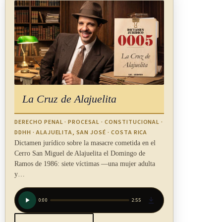
Acuerdo de arbitraje y adopción de medidas cautelares
por el tribunal
No será incompatible con un acuerdo de arbitraje que una
parte, ya sea con anterioridad a las actuaciones arbitrales o
durante su transcurso, solicite de un tribunal la adopción de
medidas cautelares ni que el tribunal conceda esas medidas.
La Cruz de Alajuelita
CAPÍTULO III
DERECHO PENAL · PROCESAL · CONSTITUCIONAL ·
DDHH · ALAJUELITA, SAN JOSÉ · COSTA RICA
Dictamen jurídico sobre la masacre cometida en el
COMPOSICIÓN DEL TRIBUNAL ARBITRAL
Cerro San Miguel de Alajuelita el Domingo de
Ramos de 1986: siete víctimas —una mujer adulta
y…
ARTÍCULO 10
0:00
2:55
Número de árbitros