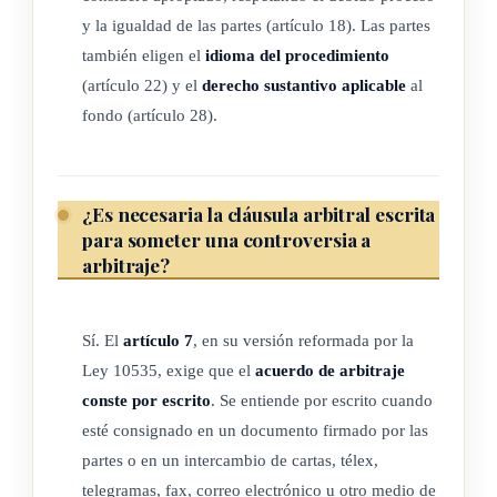
y la igualdad de las partes (artículo 18). Las partes
1) Salvo acuerdo en contrario de las partes:
también eligen el
idioma del procedimiento
a) Se considerará recibida toda comunicación escrita que
(artículo 22) y el
derecho sustantivo aplicable
al
haya sido entregada personalmente al destinatario o que
fondo (artículo 28).
haya sido entregada en su establecimiento, residencia
habitual o domicilio postal; en el supuesto de que no se
descubra, tras una indagación razonable, ninguno de esos
¿Es necesaria la cláusula arbitral escrita
lugares, se considerará recibida toda comunicación escrita
para someter una controversia a
que haya sido enviada al último establecimiento,
arbitraje?
residencia habitual o domicilio postal conocido del
destinatario por carta certificada o cualquier otro medio
Sí. El
artículo 7
, en su versión reformada por la
que deje constancia del intento de entrega.
Ley 10535, exige que el
acuerdo de arbitraje
b) La comunicación se considerará recibida el día en que se
conste por escrito
. Se entiende por escrito cuando
haya realizado tal entrega.
esté consignado en un documento firmado por las
2) Las disposiciones de este artículo no se aplican a las
partes o en un intercambio de cartas, télex,
comunicaciones habidas en un procedimiento ante un
telegramas, fax, correo electrónico u otro medio de