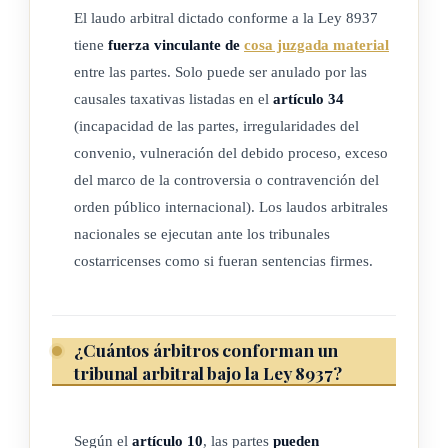
El laudo arbitral dictado conforme a la Ley 8937
a) Arbitraje: significa cualquier arbitraje con independencia
tiene
fuerza vinculante de
cosa juzgada material
entre las partes. Solo puede ser anulado por las
de que sea o no una institución arbitral permanente la que
causales taxativas listadas en el
artículo 34
haya de ejercitarlo.
(incapacidad de las partes, irregularidades del
b) Tribunal arbitral: significa tanto un solo árbitro como una
convenio, vulneración del debido proceso, exceso
pluralidad de árbitros
del marco de la controversia o contravención del
c) Tribunal: significa un órgano del sistema judicial de un
orden público internacional). Los laudos arbitrales
país.
nacionales se ejecutan ante los tribunales
d) Cuando una disposición de la presente ley, excepto el
costarricenses como si fueran sentencias firmes.
artículo 28, deje a las partes la facultad de decidir
libremente sobre un asunto, esa facultad entraña la de
autorizar a un tercero, incluida una institución, a que
¿Cuántos árbitros conforman un
adopte esa decisión.
tribunal arbitral bajo la Ley 8937?
e) Cuando una disposición de la presente ley se refiera a un
acuerdo que las partes hayan celebrado o que puedan
Según el
artículo 10
, las partes
pueden