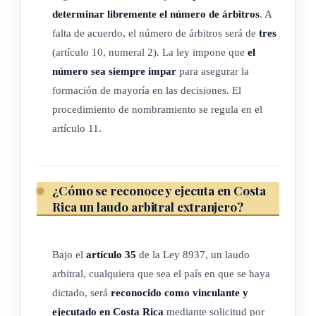
celebrar, o cuando en cualquier otra forma se refiera a un
determinar libremente el número de árbitros
. A
acuerdo entre las partes, se entenderán comprendidas en
falta de acuerdo, el número de árbitros será de
tres
ese acuerdo todas las disposiciones del reglamento de
(artículo 10, numeral 2). La ley impone que
el
arbitraje mencionadas en él.
número sea siempre impar
para asegurar la
f) Cuando una disposición de la presente ley, excepto el
formación de mayoría en las decisiones. El
apartado a) del artículo 25 y el apartado a) del párrafo 2)
procedimiento de nombramiento se regula en el
del artículo 32, se refiera a una demanda, se aplicará
artículo 11.
también a una reconvención, y cuando se refiera a una
contestación, se aplicará asimismo a la contestación a esa
reconvención.
¿Cómo se reconoce y ejecuta en Costa
Rica un laudo arbitral extranjero?
g) La expresión "comercial" deberá interpretarse de una
manera amplia, con el fin de abarcar las cuestiones que se
plantean en todas las relaciones de índole comercial,
Bajo el
artículo 35
de la Ley 8937, un laudo
contractuales o no. Las relaciones de índole comercial
arbitral, cualquiera que sea el país en que se haya
comprenden las operaciones siguientes, sin limitarse a
dictado, será
reconocido como vinculante y
ellas: cualquier operación comercial de suministro o
ejecutado en Costa Rica
mediante solicitud por