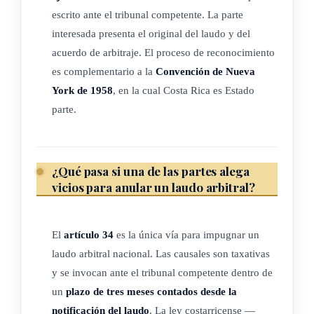
intercambio de bienes o servicios, acuerdo de
escrito ante el tribunal competente. La parte
distribución, representación o mandato comercial,
interesada presenta el original del laudo y del
transferencia de créditos para su cobro ("factoring"),
acuerdo de arbitraje. El proceso de reconocimiento
arrendamiento de bienes de equipo con opción de compra
es complementario a la
Convención de Nueva
York de 1958
, en la cual Costa Rica es Estado
(leasing), construcción de obras, consultoría, ingeniería,
parte.
concesión de licencias, inversión, financiación, banca,
seguros, acuerdo o concesión de explotación,
asociaciones de empresas y otras formas de cooperación
¿Qué pasa si una de las partes alega
industrial o comercial, transporte de mercancías o de
vicios para anular un laudo arbitral?
pasajeros por vía aérea, marítima, férrea o por carretera y
transacciones inmobiliarias en general.
ARTÍCULO 2 A.- Origen internacional y principios
El
artículo 34
es la única vía para impugnar un
generales
laudo arbitral nacional. Las causales son taxativas
y se invocan ante el tribunal competente dentro de
1) En la interpretación de la presente ley habrá de tenerse en
un
plazo de tres meses contados desde la
cuenta su origen internacional y la necesidad de
notificación del laudo
. La ley costarricense —