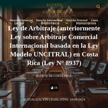
Derecho Comercial
·
Derecho Internacional
·
Derecho Procesal
·
Leyes
Legal
Biblioteca
Honorarios
Ley de Arbitraje (anteriormente
Ley sobre Arbitraje Comercial
Internacional basada en la Ley
Modelo UNCITRAL) en Costa
Rica (Ley N° 8937)
BUFETE DE COSTA RICA
18
ACTUALIZACIÓN LEGISLATIVA: 18/09/2024