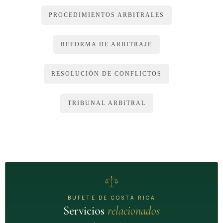
entenderá la información generada, enviada, recibida o
PROCEDIMIENTOS ARBITRALES
archivada por medios electrónicos, magnéticos, ópticos o
similares, como pueden ser, entre otros, el intercambio
REFORMA DE ARBITRAJE
electrónico de datos, el correo electrónico, el telegrama, el
télex o el telefax.
RESOLUCIÓN DE CONFLICTOS
5) Se entenderá que el acuerdo de arbitraje es escrito cuando
esté consignado en un intercambio de escritos de
TRIBUNAL ARBITRAL
demanda y contestación, en los que la existencia de un
acuerdo sea afirmada por una parte sin ser negada por la
otra.
6) La referencia hecha en un contrato, a un documento que
contenga una cláusula compromisoria, constituye un
acuerdo de arbitraje por escrito, siempre que dicha
referencia implique que esa cláusula forma parte del
BUFETE DE COSTA RICA
Servicios
relacionados
contrato.