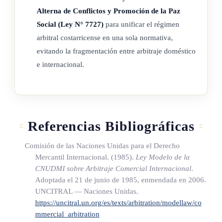
Alcance de la intervención del tribunal
Alterna de Conflictos y Promoción de la Paz
Social (Ley N° 7727)
para unificar el régimen
En los asuntos que se rijan por la presente ley no intervendrá
arbitral costarricense en una sola normativa,
ningún tribunal, salvo en los casos en que esta ley así lo
evitando la fragmentación entre arbitraje doméstico
disponga.
e internacional.
ARTÍCULO 6
Tribunal u otra autoridad para el cumplimiento de
Referencias Bibliográficas
determinadas funciones de asistencia y supervisión durante el
Comisión de las Naciones Unidas para el Derecho
arbitraje
Mercantil Internacional. (1985).
Ley Modelo de la
CNUDMI sobre Arbitraje Comercial Internacional
.
Las funciones a que se refieren los artículos 11.3), 11 .4),
Adoptada el 21 de junio de 1985, enmendada en 2006.
13.3), 14, 16.3) y 34.2) serán ejercidas por la Sala Primera de
UNCITRAL — Naciones Unidas.
la Corte Suprema de Justicia.
https://uncitral.un.org/es/texts/arbitration/modellaw/co
mmercial_arbitration