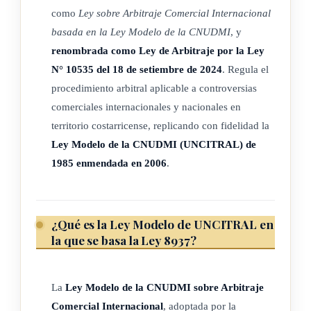
para armonizar la normativa del Arbitraje Costarricense, N°
como
Ley sobre Arbitraje Comercial Internacional
10535 del 18 de setiembre de 2024)
basada en la Ley Modelo de la CNUDMI
, y
renombrada como Ley de Arbitraje por la Ley
2) Las disposiciones de la presente ley, a excepción de los
N° 10535 del 18 de setiembre de 2024
. Regula el
artículos 8, 9, 10, 17 H, 17 I, 17 J, 35 y 36, se aplicarán
procedimiento arbitral aplicable a controversias
únicamente si el lugar del arbitraje se encuentra en el
comerciales internacionales y nacionales en
territorio de Costa Rica.
territorio costarricense, replicando con fidelidad la
(Así reformado el inciso anterior por el artículo 2° de la Ley
Ley Modelo de la CNUDMI (UNCITRAL) de
para armonizar la normativa del Arbitraje Costarricense, N°
1985 enmendada en 2006
.
10535 del 18 de setiembre de 2024)
3) Un arbitraje es internacional si:
¿Qué es la Ley Modelo de UNCITRAL en
a) las partes en un acuerdo de arbitraje tienen, al momento
la que se basa la Ley 8937?
de la celebración de ese acuerdo, sus establecimientos en
Estados diferentes, o
La
Ley Modelo de la CNUDMI sobre Arbitraje
b) uno de los lugares siguientes está situado fuera del Estado
Comercial Internacional
, adoptada por la