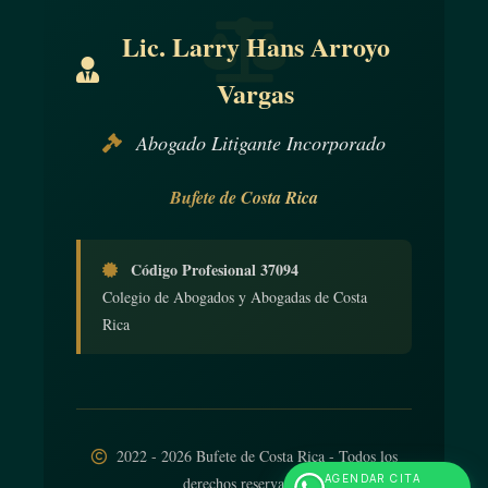
acerca de su imparcialidad o independencia. El árbitro,
desde el momento de su nombramiento y durante todas
Lic. Larry Hans Arroyo
las actuaciones arbitrales, revelará sin demora tales
Vargas
circunstancias a las partes, a menos que ya les haya
informado de ellas.
Abogado Litigante Incorporado
2) Un árbitro solo podrá ser recusado si existen
circunstancias que den lugar a dudas justificadas respecto
Bufete de Costa Rica
de su imparcialidad o independencia, o si no posee las
cualificaciones convenidas por las partes. Una parte solo
Código Profesional 37094
podrá recusar al árbitro nombrado por ella, o en cuyo
Colegio de Abogados y Abogadas de Costa
nombramiento haya participado, por causas de las que
Rica
haya tenido conocimiento después de efectuada la
designación.
ARTÍCULO 13
2022 - 2026 Bufete de Costa Rica - Todos los
AGENDAR CITA
derechos reservados