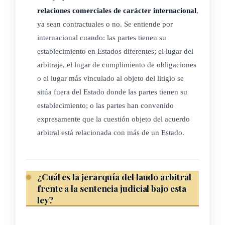
cuenta su residencia habitual.
relaciones comerciales de carácter internacional
,
5) Si el caso sometido a arbitraje con sede en Costa Rica no
ya sean contractuales o no. Se entiende por
cumple con alguno de los supuestos contenidos en el
internacional cuando: las partes tienen su
párrafo 3) de este artículo, el arbitraje se considerará
establecimiento en Estados diferentes; el lugar del
doméstico. Las disposiciones de la presente ley, salvo las
arbitraje, el lugar de cumplimiento de obligaciones
excepciones localizadas en su texto, se aplicarán al
o el lugar más vinculado al objeto del litigio se
sitúa fuera del Estado donde las partes tienen su
arbitraje doméstico con sede en Costa Rica.
establecimiento; o las partes han convenido
(Así reformado el inciso anterior por el artículo 2° de la Ley
expresamente que la cuestión objeto del acuerdo
para armonizar la normativa del Arbitraje Costarricense, N°
arbitral está relacionada con más de un Estado.
10535 del 18 de setiembre de 2024)
ARTÍCULO 2
¿Cuál es la jerarquía del laudo arbitral
frente a la sentencia judicial bajo esta
ley?
Definiciones y reglas de interpretación.
Para los efectos de la presente ley se define lo siguiente: