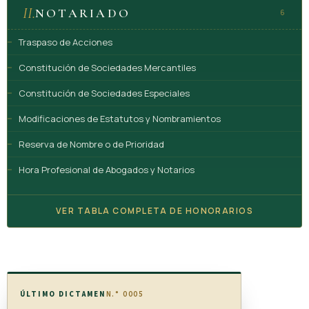
Acuerdo de arbitraje y demanda en cuanto al fondo ante
II.
NOTARIADO
6
un tribunal
Traspaso de Acciones
1) El tribunal al que se someta un litigio sobre un asunto que
Constitución de Sociedades Mercantiles
es objeto de un acuerdo de arbitraje remitirá a las partes al
Constitución de Sociedades Especiales
arbitraje, si lo solicita cualquiera de ellas, a más tardar en
el momento de presentar el primer escrito sobre el fondo
Modificaciones de Estatutos y Nombramientos
del litigio, a menos que se compruebe que dicho acuerdo
Reserva de Nombre o de Prioridad
es nulo, ineficaz o de ejecución imposible.
Hora Profesional de Abogados y Notarios
2) Si se ha entablado la acción a que se refiere el párrafo 1)
del presente artículo, se podrán iniciar o proseguir, no
VER TABLA COMPLETA DE HONORARIOS
obstante, las actuaciones arbitrales y dictar un laudo
mientras la cuestión esté pendiente ante el tribunal.
ARTÍCULO 9
ÚLTIMO DICTAMEN
N.° 0005