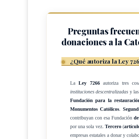
Las empresas privadas que contribuyan a los fin
deducir su donación del monto total objeto del 
Preguntas frecuen
donaciones a la Ca
ARTÍCULO 3
Se autoriza a las instituciones descentralizada
¿Qué autoriza la Ley 72
colaboración al Poder Ejecutivo, a la Caja Co
celebración del Cincuentenario de la promulgac
La
Ley 7266
autoriza tres cos
instituciones descentralizadas
y la
ARTÍCULO 4
Fundación para la restauració
Monumentos Católicos
.
Segund
Rige a partir de su publicación.
contribuyan con esa Fundación
de
Presidencia de la República.- San José, a los 
por una sola vez.
Tercero
(
artícul
empresas estatales a donar y colab