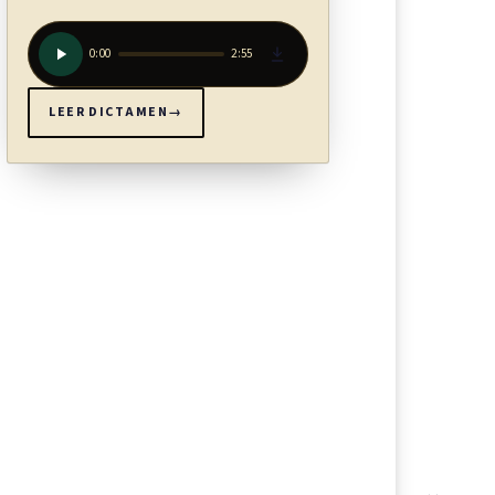
0:00
2:55
LEER DICTAMEN
→