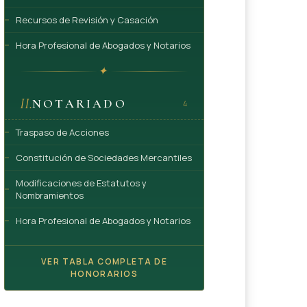
Recursos de Revisión y Casación
Hora Profesional de Abogados y Notarios
✦
II.
NOTARIADO
4
Traspaso de Acciones
Constitución de Sociedades Mercantiles
Modificaciones de Estatutos y
Nombramientos
Hora Profesional de Abogados y Notarios
VER TABLA COMPLETA DE
HONORARIOS