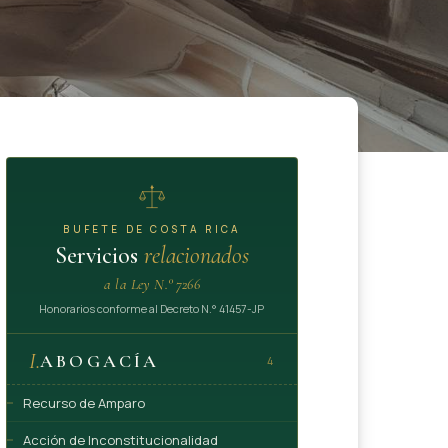
BUFETE DE COSTA RICA
Servicios
relacionados
a la Ley N.° 7266
Honorarios conforme al Decreto N.° 41457-JP
I.
ABOGACÍA
4
Recurso de Amparo
Acción de Inconstitucionalidad