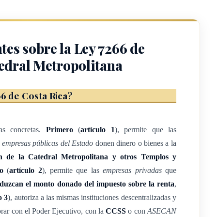
es de la Fundación a que se refiere la presente Ley, podrán
pago del impuesto sobre la renta, por una sola vez.
tes sobre la Ley 7266 de
tedral Metropolitana
s y empresas estatales, a que hagan donaciones y den todo tipo de
66 de Costa Rica?
starricense de Seguro Social o a ASECAN con motivo de la
ión de la Ley de Garantías Sociales.
as concretas.
Primero
(
artículo 1
), permite que las
s
empresas públicas del Estado
donen dinero o bienes a la
n de la Catedral Metropolitana y otros Templos y
o
(
artículo 2
), permite que las
empresas privadas
que
duzcan el monto donado del impuesto sobre la renta
,
once días del mes de noviembre de mil novecientos noventa y uno.
o 3
), autoriza a las mismas instituciones descentralizadas y
orar con el Poder Ejecutivo, con la
CCSS
o con
ASECAN