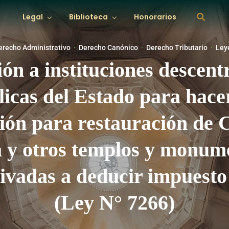
Derecho Laboral
Derecho de Fa
Legal
Biblioteca
Honorarios
Deontología
Graduarse
nciero
Derecho Sanitario
Derecho Agrar
erecho Administrativo
·
Derecho Canónico
·
Derecho Tributario
·
Ley
titucional
nes
Derecho Penal
Biografías
Derecho Come
Dictámenes
ón a instituciones descent
rmático
Derecho de Tránsito
Derecho Cont
Derecho Laboral
Derecho de Fa
icas del Estado para hace
Deontología
Graduarse
nciero
Derecho Sanitario
Derecho Agrar
ón para restauración de 
 y otros templos y monume
rmático
Derecho de Tránsito
Derecho Cont
ivadas a deducir impuesto 
(Ley N° 7266)