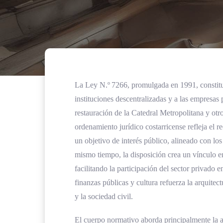
La Ley N.º 7266, promulgada en 1991, constituye
instituciones descentralizadas y a las empresas
restauración de la Catedral Metropolitana y ot
ordenamiento jurídico costarricense refleja el 
un objetivo de interés público, alineado con los
mismo tiempo, la disposición crea un vínculo ent
facilitando la participación del sector privado e
finanzas públicas y cultura refuerza la arquitec
y la sociedad civil.
El cuerpo normativo aborda principalmente la a