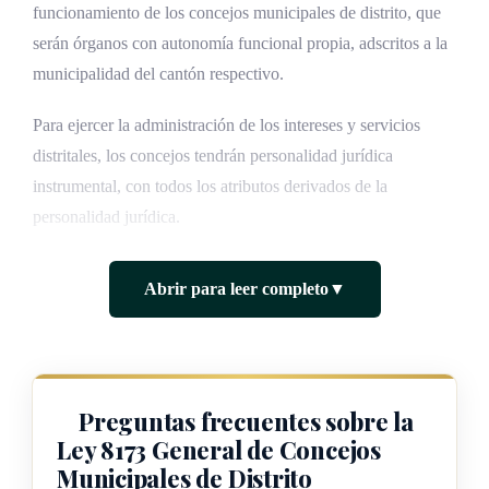
funcionamiento de los concejos municipales de distrito, que
serán órganos con autonomía funcional propia, adscritos a la
municipalidad del cantón respectivo.
Para ejercer la administración de los intereses y servicios
distritales, los concejos tendrán personalidad jurídica
instrumental, con todos los atributos derivados de la
personalidad jurídica.
Como órganos adscritos los concejos tendrán, con la
Abrir para leer completo
▼
municipalidad de que forman parte, los ligámenes que
convengan entre ellos. En dichos convenios se determinarán
las materias y los controles que se reserven los concejos
municipales. La administración y el gobierno de los intereses
Preguntas frecuentes sobre la
distritales se ejercerá por un cuerpo de concejales y por un
Ley 8173 General de Concejos
intendente, con sujeción a los ligámenes que se dispongan.
Municipales de Distrito