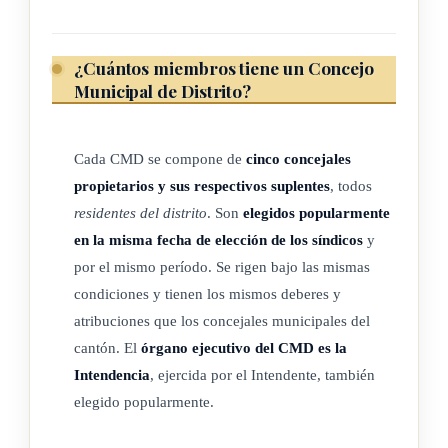
(NOTA DE SINALEVI: Mediante Resolución N° 3528-E8-
2008 de 8 de octubre de dos mil ocho, el Tribunal Supremo
de Elecciónes, interpretó el párrafo segundo de este artículo
¿Cuántos miembros tiene un Concejo
"... en el sentido de que, a efecto de que se apruebe la
Municipal de Distrito?
creación del órgano especial, se requiere que la opción
favorable a ello obtenga la mayoría de los sufragios y que
Cada CMD se compone de
cinco concejales
éstos alcancen, al menos, el quince por ciento de los votantes
propietarios y sus respectivos suplentes
, todos
inscritos en el cantón".)
residentes del distrito
. Son
elegidos popularmente
en la misma fecha de elección de los síndicos
y
por el mismo período. Se rigen bajo las mismas
ARTÍCULO 3
condiciones y tienen los mismos deberes y
atribuciones que los concejales municipales del
A los concejos municipales de distrito se les aplicará la
cantón. El
órgano ejecutivo del CMD es la
normativa concerniente a las competencias y potestades
Intendencia
, ejercida por el Intendente, también
municipales, así como el régimen jurídico general de las
elegido popularmente.
corporaciones locales y del alcalde y los regidores.