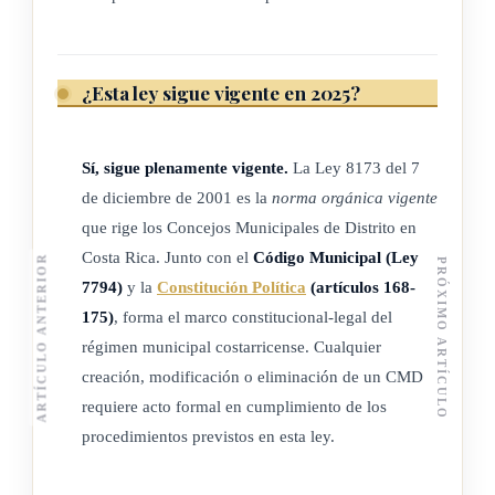
El concejo municipal de distrito y el intendente distrital
deberán rendir a la municipalidad del cantón los informes y
¿Esta ley sigue vigente en 2025?
las copias de los documentos que les soliciten.
Los concejos municipales de distrito tendrán su propio
Sí, sigue plenamente vigente.
La Ley 8173 del 7
auditor interno, a tiempo completo o parcial, según sus
de diciembre de 2001 es la
norma orgánica vigente
posibilidades y necesidades.
que rige los Concejos Municipales de Distrito en
Costa Rica. Junto con el
Código Municipal (Ley
ARTÍCULO ANTERIOR
PRÓXIMO ARTÍCULO
(Así reformado por el artículo 2° de la ley N° 9208 del 20 de
7794)
y la
Constitución Política
(artículos 168-
febrero del 2014)
175)
, forma el marco constitucional-legal del
régimen municipal costarricense. Cualquier
creación, modificación o eliminación de un CMD
ARTÍCULO 9
requiere acto formal en cumplimiento de los
procedimientos previstos en esta ley.
Las tasas y los precios de los servicios distritales serán
percibidos directamente por los concejos municipales de