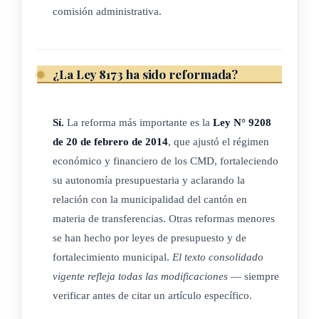
órganos colegiados, por cinco concejales propietarios y sus
comisión administrativa.
respectivos suplentes, todos vecinos del distrito; serán
elegidos popularmente en la misma fecha de elección de los
síndicos y por igual período. Asimismo, tanto los concejales
¿La Ley 8173 ha sido reformada?
propietarios como los suplentes se regirán bajo las mismas
condiciones y tendrán iguales deberes y atribuciones que los
Sí.
La reforma más importante es la
Ley N° 9208
regidores municipales. Uno de los miembros será el síndico
de 20 de febrero de 2014
, que ajustó el régimen
propietario del distrito, quien presidirá y será sustituido por el
económico y financiero de los CMD, fortaleciendo
síndico suplente. En ausencia del síndico propietario y del
su autonomía presupuestaria y aclarando la
suplente, el concejo será presidido por el miembro propietario
relación con la municipalidad del cantón en
de mayor edad.
materia de transferencias. Otras reformas menores
Los concejales devengarán dietas por sesión cuyos montos
se han hecho por leyes de presupuesto y de
no sean superiores a los contemplados para los regidores en
fortalecimiento municipal.
El texto consolidado
el
Código Municipal
.
vigente refleja todas las modificaciones
— siempre
verificar antes de citar un artículo específico.