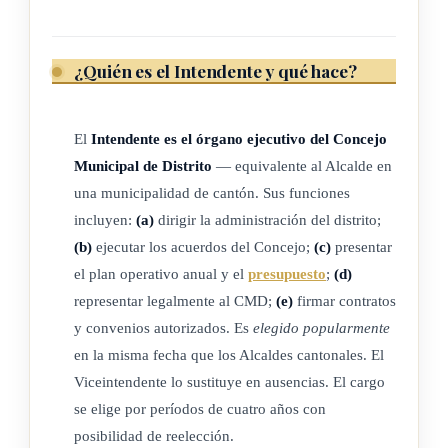
de sus propias competencias, sin que puedan afectar
competencias municipales asignadas.)
¿Quién es el Intendente y qué hace?
ARTÍCULO 4
El
Intendente es el órgano ejecutivo del Concejo
Municipal de Distrito
— equivalente al Alcalde en
Los concejos municipales de distrito podrán convenir con las
una municipalidad de cantón. Sus funciones
municipalidades creadoras toda clase de alianzas de interés
incluyen:
(a)
dirigir la administración del distrito;
común.
(b)
ejecutar los acuerdos del Concejo;
(c)
presentar
el plan operativo anual y el
presupuesto
;
(d)
Todos los convenios de cooperación que celebren las
representar legalmente al CMD;
(e)
firmar contratos
municipalidades y sus concejos municipales de distrito serán
y convenios autorizados. Es
elegido popularmente
informados a la
Contraloría General de la República
, al igual
en la misma fecha que los Alcaldes cantonales. El
que los previstos en el párrafo tercero del artículo 1 y el
Viceintendente lo sustituye en ausencias. El cargo
párrafo segundo del artículo 9.
se elige por períodos de cuatro años con
(Así reformado por el artículo 2° de la ley N° 9208 del 20 de
posibilidad de reelección.