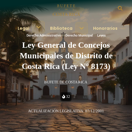
Legal
Biblioteca
Honorarios
Derecho Administrativo
·
Derecho Municipal
·
Leyes
Ley General de Concejos
Municipales de Distrito de
Costa Rica (Ley N° 8173)
BUFETE DE COSTA RICA
32
ACTUALIZACIÓN LEGISLATIVA: 07/12/2001