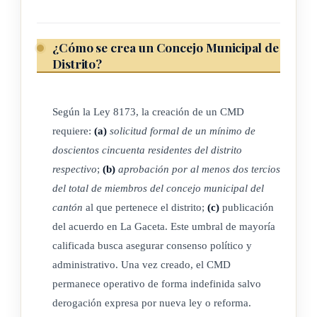
ARTÍCULO 2°
¿Cómo se crea un Concejo Municipal de
La creación de concejos municipales de distrito deberá ser
Distrito?
dispuesta al menos por dos terceras partes del total de
integrantes del concejo municipal del cantón, cuando lo
Según la Ley 8173, la creación de un CMD
soliciten un mínimo de doscientos cincuenta vecinos del
requiere:
(a)
solicitud formal de un mínimo de
distrito respectivo y, solo en el caso de los distritos distantes
doscientos cincuenta residentes del distrito
de la cabecera del cantón, según el reglamento que dicte
respectivo
;
(b)
aprobación por al menos dos tercios
previamente cada municipalidad.
del total de miembros del concejo municipal del
El proyecto de creación será sometido a consulta popular,
cantón
al que pertenece el distrito;
(c)
publicación
mediante la publicación en La Gaceta y al menos en un diario
del acuerdo en La Gaceta. Este umbral de mayoría
de circulación nacional y otro de circulación cantonal; deberá
calificada busca asegurar consenso político y
contar con el apoyo de al menos el quince por ciento (15%)
administrativo. Una vez creado, el CMD
permanece operativo de forma indefinida salvo
de los votantes inscritos en el cantón.
derogación expresa por nueva ley o reforma.