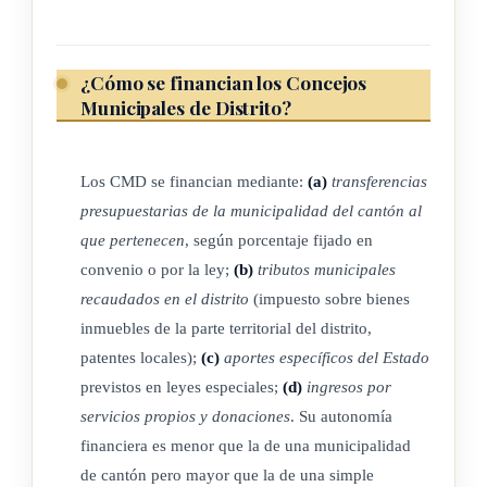
febrero del 2014)
¿Cómo se financian los Concejos
ARTÍCULO 5
Municipales de Distrito?
En los distritos administrados por concejos municipales de
Los CMD se financian mediante:
(a)
transferencias
distrito habrá comités distritales de deportes y recreación,
presupuestarias de la municipalidad del cantón al
salvo que se disponga por el concejo asumir directamente la
que pertenecen
, según porcentaje fijado en
función.
convenio o por la ley;
(b)
tributos municipales
(Así reformado por el artículo 2° de la ley N° 9208 del 20 de
recaudados en el distrito
(impuesto sobre bienes
febrero del 2014)
inmuebles de la parte territorial del distrito,
patentes locales);
(c)
aportes específicos del Estado
previstos en leyes especiales;
(d)
ingresos por
ARTÍCULO 6°
servicios propios y donaciones
. Su autonomía
financiera es menor que la de una municipalidad
Los concejos municipales de distrito estarán integrados, como
de cantón pero mayor que la de una simple