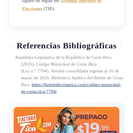
siguen las reglas del
Tribunal Supremo de
Elecciones
(TSE).
Para someterse a la aprobación presupuestaria de la
Contraloría General de la República, las municipalidades
deberán ajustar la estructura programática de sus
presupuestos para que se incluyan las asignaciones
Referencias Bibliográficas
correspondientes a los recursos con los que contarán los
concejos municipales de distrito.
Asamblea Legislativa de la República de Costa Rica.
(2026).
Código Municipal de Costa Rica
(Así reformado por el artículo 2° de la ley N° 9208 del 20 de
(Ley n.° 7794)
. Versión consolidada vigente al 16 de
febrero del 2014)
marzo de 2026. Biblioteca Jurídica del Bufete de Costa
Rica.
https://bufetedecostarica.com/codigo-municipal-
de-costa-rica-7794/
ARTÍCULO 11
Toda partida específica o transferencia pública de fondos para
obras o proyectos del distrito, deberá girarse directamente al
concejo municipal de distrito.