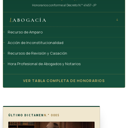
Honorarios conforme al Decreto N.° 41457-JP
I.
ABOGACÍA
4
Recurso de Amparo
Acción de Inconstitucionalidad
Recursos de Revisión y Casación
Hora Profesional de Abogados y Notarios
VER TABLA COMPLETA DE HONORARIOS
ÚLTIMO DICTAMEN
N.° 0005