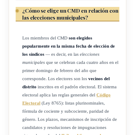
distrito, así como las contribuciones especiales originadas en
actividades u obras del mismo concejo.
¿Cómo se elige un CMD en relación con
las elecciones municipales?
El concejo también percibirá directamente los productos por
multas, patentes o cualquier otro impuesto originado en el
Los miembros del CMD
son elegidos
distrito. Por convenio entre partes podrá disponerse una
popularmente en la misma fecha de elección de
participación de la municipalidad.
los síndicos
— es decir, en las
elecciones
municipales
que se celebran cada cuatro años en el
En las participaciones por ley de las municipalidades en el
primer domingo de febrero del año que
producto de impuestos nacionales se entenderá que los
corresponde. Los electores son los
vecinos del
concejos participan directa y proporcionalmente, según los
distrito
inscritos en el padrón electoral. El sistema
parámetros de reparto de la misma ley o su reglamento.
electoral aplica las reglas generales del
Código
(Así reformado por el artículo 2° de la ley N° 9208 del 20 de
Electoral
(Ley 8765): listas plurinominales,
fórmula de cociente y subcociente, paridad de
febrero del 2014)
género. Los plazos, mecanismos de inscripción de
candidatos y resoluciones de impugnaciones
ARTÍCULO 10