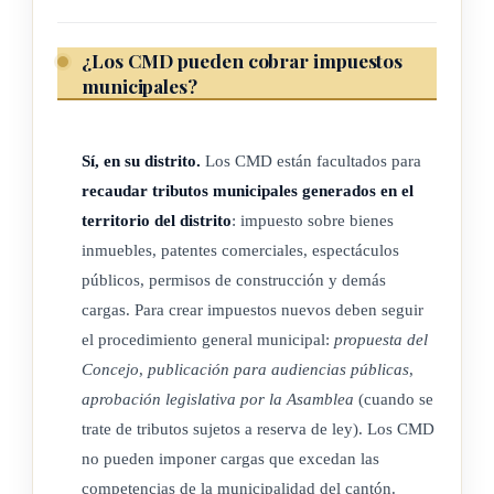
ARTÍCULO 7
¿Los CMD pueden cobrar impuestos
El órgano ejecutivo de los concejos municipales de distrito
municipales?
será la Intendencia, cuyo titular también será elegido
popularmente, en la misma fecha, por igual período, bajo las
Sí, en su distrito.
Los CMD están facultados para
mismas condiciones y con iguales deberes y atribuciones que
recaudar tributos municipales generados en el
el alcalde municipal.
territorio del distrito
: impuesto sobre bienes
El intendente devengará un salario cuyo monto no podrá ser
inmuebles, patentes comerciales, espectáculos
superior al contemplado para los alcaldes en el Código
públicos, permisos de construcción y demás
cargas. Para crear impuestos nuevos deben seguir
Municipal.
el procedimiento general municipal:
propuesta del
(Así reformado por el artículo 2° de la ley N° 9208 del 20 de
Concejo
,
publicación para audiencias públicas
,
febrero del 2014)
aprobación legislativa por la Asamblea
(cuando se
trate de tributos sujetos a reserva de ley). Los CMD
no pueden imponer cargas que excedan las
ARTÍCULO 8
competencias de la municipalidad del cantón.