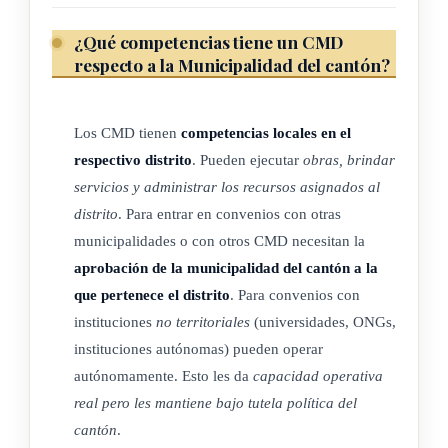
Los concejos podrán acogerse a los reglamentos de la
municipalidad, o bien, dictar sus propios reglamentos, en las
¿Qué competencias tiene un CMD
mismas materias en que las municipalidades puedan normar.
respecto a la Municipalidad del cantón?
Esta regla rige para manuales y otras disposiciones generales
locales. Al efecto, los concejos dictarán y publicarán en La
Los CMD tienen
competencias locales en el
Gaceta los acuerdos correspondientes.
respectivo distrito
. Pueden ejecutar
obras, brindar
servicios y administrar los recursos asignados al
(Así reformado por el artículo 2° de la ley N° 9208 del 20 de
distrito
. Para entrar en convenios con otras
febrero del 2014)
municipalidades o con otros CMD necesitan la
aprobación de la municipalidad del cantón a la
(Nota de Sinalevi: Mediante resolución de la Sala
que pertenece el distrito
. Para convenios con
Constitucional N° 021271 del 30 de octubre del 2019, y
instituciones
no territoriales
(universidades, ONGs,
corregida en su parte dispositiva mediante resolución de la
instituciones autónomas) pueden operar
Sala Constitucional N° 021276 del 1° de noviembre del
autónomamente. Esto les da
capacidad operativa
2019, se declaró constitucional este numeral, siempre y
real pero les mantiene bajo tutela política del
cuando se interprete que la potestad reglamentaria otorgada
cantón
.
es únicamente para aspectos de auto regulación y servicios