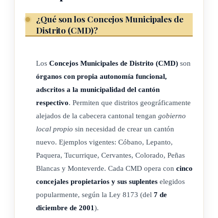
(Así reformado por el artículo 1° de la ley N° 9208 del 20 de
¿Qué son los Concejos Municipales de
febrero del 2014)
Distrito (CMD)?
(Nota de Sinalevi: Mediante resolución de la Sala
Constitucional N° 021271 del 30 de octubre del 2019, y
Los
Concejos Municipales de Distrito (CMD)
son
corregida en su parte dispositiva mediante resolución de la
órganos con propia autonomía funcional,
Sala Constitucional N° 021276 del 1° de noviembre del
adscritos a la municipalidad del cantón
2019, se declaró constitucional este numeral en el tanto y en
respectivo
. Permiten que distritos geográficamente
cuanto a la frase "todos los atributos derivados de la
alejados de la cabecera cantonal tengan
gobierno
personalidad jurídica", se entienda como una personería
local propio
sin necesidad de crear un cantón
instrumental para efectos del manejo y ejecución de los
nuevo. Ejemplos vigentes: Cóbano, Lepanto,
recursos asignados para el cumplimiento de las tareas y
Paquera, Tucurrique, Cervantes, Colorado, Peñas
competencias distritales propias y no pueden entenderse en
Blancas y Monteverde. Cada CMD opera con
cinco
perjuicio de competencias constitucionales y legales de las
concejales propietarios y sus suplentes
elegidos
Municipalidades.)
popularmente, según la Ley 8173 (del
7 de
diciembre de 2001
).