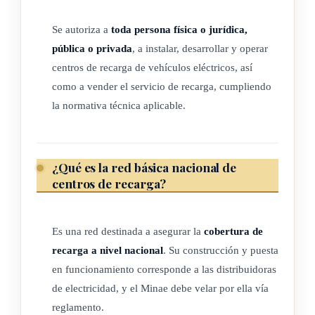
corresponderá a las distribuidoras de electricidad. El
Ministerio de Ambiente y Energía (Minae) tendrá la
Se autoriza a
toda persona física o jurídica,
obligación de velar por la construcción de dicha red, vía
pública o privada
, a instalar, desarrollar y operar
reglamento. La Autoridad Reguladora de los Servicios
centros de recarga de vehículos eléctricos, así
Públicos (Aresep) deberá realizar la fiscalización de esta red
como a vender el servicio de recarga, cumpliendo
básica de centros de recarga, según lo define esta ley. Esta
la normativa técnica aplicable.
red básica de centros de recarga en carreteras nacionales
deberá construirse y ponerse en funcionamiento por lo menos
un centro de recarga cada ochenta kilómetros (80 km), en
¿Qué es la red básica nacional de
caminos cantonales deberá construirse y ponerse en
centros de recarga?
funcionamiento por lo menos un centro de recarga cada
ciento veinte kilómetros (120 km). Las distancias señaladas y
Es una red destinada a asegurar la
cobertura de
cantidades de centros de recarga podrán ser ajustadas por el
recarga a nivel nacional
. Su construcción y puesta
Minae, vía reglamento.
en funcionamiento corresponde a las distribuidoras
de electricidad, y el Minae debe velar por ella vía
El Minae deberá promover e implementar mecanismos de
reglamento.
incentivos para el desarrollo de centros de recarga en rutas