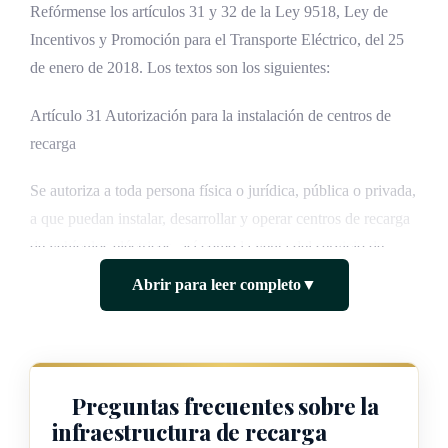
Refórmense los artículos 31 y 32 de la Ley 9518, Ley de
Incentivos y Promoción para el Transporte Eléctrico, del 25
de enero de 2018. Los textos son los siguientes:
Artículo 31 Autorización para la instalación de centros de
recarga
Se autoriza a toda persona física o jurídica, pública o privada,
a que puedan instalar, desarrollar y operar centros de recarga
de vehículos eléctricos, así como la venta del servicio de
interés general de recarga de vehículo eléctrico. El Ministerio
Abrir para leer completo
▼
de Ambiente y Energía (Minae) emitirá el reglamento
correspondiente para la construcción y el funcionamiento de
la infraestructura y los centros de recarga; asimismo, la
instalación del centro de recarga deberá cumplir con la
Preguntas frecuentes sobre la
normativa técnica aplicable para la conexión de la red
infraestructura de recarga
eléctrica, según las disposiciones de la Autoridad Reguladora