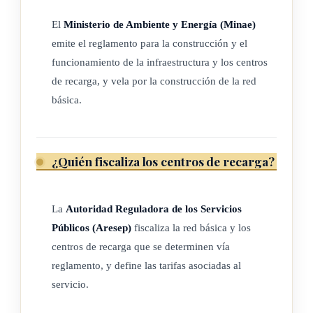
b) Precios competitivos: impedir prácticas abusivas de
El
Ministerio de Ambiente y Energía (Minae)
precios y promover condiciones que favorezcan la
emite el reglamento para la construcción y el
competencia.
funcionamiento de la infraestructura y los centros
c) Calidad mínima: establecer estándares de calidad que
de recarga, y vela por la construcción de la red
deben cumplir los proveedores.
básica.
d) Sostenibilidad: garantizar que los servicios sean
sostenibles desde el punto de vista social, económico y
¿Quién fiscaliza los centros de recarga?
medioambiental.
La Aresep definirá las tarifas asociadas al servicio público de
distribución y comercialización de energía eléctrica que
La
Autoridad Reguladora de los Servicios
cobren las empresas distribuidoras de electricidad a las
Públicos (Aresep)
fiscaliza la red básica y los
personas físicas o jurídicas que operen centros de recarga,
centros de recarga que se determinen vía
siendo rentable para las empresas distribuidoras de
reglamento, y define las tarifas asociadas al
electricidad y que permita margen de compensación justa
servicio.
para los propietarios de centros de recarga.