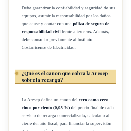
El
Poder Ejecutivo
deberá emitir o actualizar la
Debe garantizar la confiabilidad y seguridad de sus
reglamentación correspondiente en un plazo de seis (6) meses
equipos, asumir la responsabilidad por los daños
contados a partir de la entrada en vigencia de la presente ley.
que cause y contar con una
póliza de seguro de
responsabilidad civil
frente a terceros. Además,
debe consultar previamente al Instituto
TRANSITORIO II
Costarricense de Electricidad.
La Autoridad Reguladora de los Servicios Públicos (Aresep)
deberá establecer o actualizar las tarifas descritas en el
artículo 32 de la presente ley en un plazo no mayor a seis
¿Qué es el canon que cobra la Aresep
sobre la recarga?
meses, contado a partir de la entrada en vigencia de la
presente ley. En caso de que una estación de recarga de una
persona física o jurídica privada comience a operar antes de
La Aresep define un canon del
cero coma cero
oficializadas las tarifas descritas en el artículo 32, la empresa
cinco por ciento (0,05 %)
del precio final de cada
distribuidora cobrará la energía requerida por este cliente
servicio de recarga comercializado, calculado al
según la tarifa aplicable al bloque de comercios, servicios e
cierre del año fiscal, para financiar la supervisión
industrias.