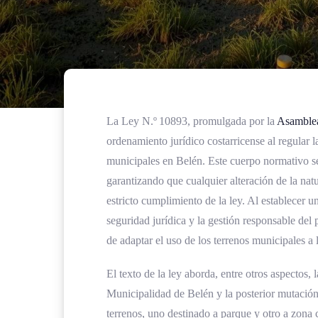
La Ley N.º 10893, promulgada por la
Asamblea
ordenamiento jurídico costarricense al regular l
municipales en Belén. Este cuerpo normativo se
garantizando que cualquier alteración de la natu
estricto cumplimiento de la ley. Al establecer u
seguridad jurídica y la gestión responsable de
de adaptar el uso de los terrenos municipales a 
El texto de la ley aborda, entre otros aspectos, 
Municipalidad de Belén y la posterior mutación
terrenos, uno destinado a parque y otro a zona 