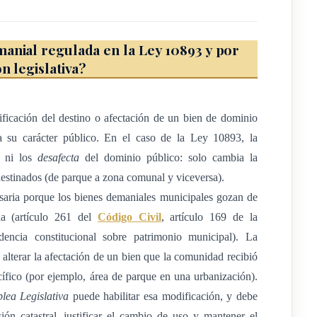
dos cero dos tres (n.º H-23822-2023).
anial regulada en la Ley 10893 y por
n legislativa?
tículos 1 y 2, se establece mutación demanial de los siguientes
ficación del destino o afectación de un bien de dominio
én, cédula jurídica número tres- cero uno cuatro- cero cuatro
a su carácter público. En el caso de la Ley 10893, la
s ni los
desafecta
del dominio público: solo cambia la
destinados (de parque a zona comunal y viceversa).
iedad de la Municipalidad de Belén, inscrita en el Registro
saria porque los bienes demaniales municipales gozan de
matrícula de folio real número cuatro- uno dos nueve dos cuatro
ada (artículo 261 del
Código Civil
, artículo 169 de la
o en el distrito 1°, San Antonio, cantón 7°, Belén, de la
dencia constitucional sobre patrimonio municipal). La
con un área de setecientos diecisiete metros cuadrados (717 m2),
 alterar la afectación de un bien que la comunidad recibió
pública (Avenida Brasil), al sur con Municipalidad de Belén, al
ífico (por ejemplo, área de parque en una urbanización).
unicipalidad de Belén, plano catastrado n.º H- cuatro dos tres
lea Legislativa
puede habilitar esa modificación, y debe
640-2023), inmueble que muta su naturaleza demanial a zona
ión catastral, justificar el cambio de uso y mantener el