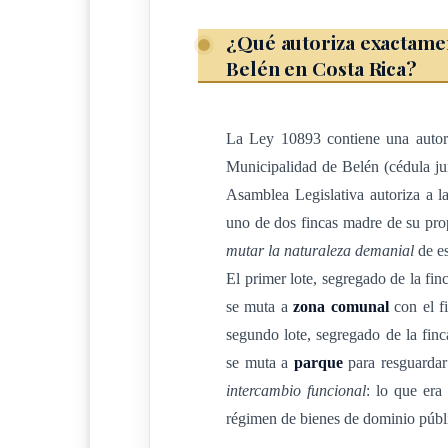
Se autoriza a la Municipalidad de Belén, cédula
¿Qué autoriza exactamen
Belén en Costa Rica?
nueve cero (n.º 3-014-042090), a segregar un ter
de la provincia de Heredia, matrícula número cu
129247-000), plano catastrado número H- cero n
La Ley 10893 contiene una autori
0938237-1990), que se describe: ubicado en el d
Municipalidad de Belén (cédula j
naturaleza: destinado a zona comunal; mide tres
Asamblea Legislativa autoriza a l
cuadrados (3970.77 m2), colinda al norte con A
uno de dos fincas madre de su pro
en parte, al sur con acequia en medio Eduardo
mutar la naturaleza demanial
de es
Bautista Ugalde Castro, ambos en parte, y al o
El primer lote, segregado de la fi
se muta a
zona comunal
con el fi
El lote autorizado a segregar, en cabeza propia,
segundo lote, segregado de la fin
Belén, inscrita en el Registro Nacional de la P
se muta a
parque
para resguardar
uno dos nueve dos cuatro siete- cero cero cero 
intercambio funcional
: lo que era
cantón 7°, Belén, de la provincia de Heredia, s
régimen de bienes de dominio públic
comunal con un área de setecientos diecisiete m
sur con Municipalidad de Belén, al este con Mu