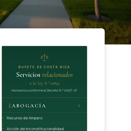
BUFETE DE COSTA RICA
Servicios
relacionados
a la Ley N.° 10893
Honorarios conforme al Decreto N.° 41457-JP
I.
ABOGACÍA
4
Recurso de Amparo
Acción de Inconstitucionalidad