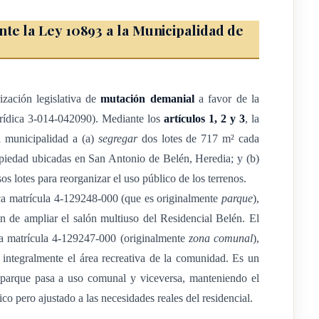
 jurídica número tres- cero uno cuatro- cero cuatro dos cero
te la Ley 10893 a la Municipalidad de
reno de la finca madre de su propiedad, inscrita en el folio real
atro- uno dos nueve dos cuatro siete- cero cero cero (n.º 4-
ueve tres ocho dos tres siete cero- uno nueve nueve cero (n.º H-
zación legislativa de
mutación demanial
a favor de la
istrito 1°, San Antonio, cantón 7°, Belén, provincia de Heredia;
urídica 3-014-042090). Mediante los
artículos 1, 2 y 3
, la
 mil novecientos setenta metros con setenta y siete decímetros
a municipalidad a (a)
segregar
dos lotes de 717 m² cada
venida Chile; área de reserva de Alberto Alfaro Espinoza, todos
piedad ubicadas en San Antonio de Belén, Heredia; y (b)
 Gonzalez Monde, al este con Municipalidad de Belén y Juan
os lotes para reorganizar el uso público de los terrenos.
este en parte calle Colombia y en parte Bloque O.
nca matrícula 4-129248-000 (que es originalmente
parque
),
n de ampliar el salón multiuso del Residencial Belén. El
 se describe: es parte de la finca propiedad de la Municipalidad de
ca matrícula 4-129247-000 (originalmente
zona comunal
),
ropiedad, partido de Heredia, matrícula de folio número cuatro-
 integralmente el área recreativa de la comunidad. Es un
(n.º 4-129247-000 ), ubicado en el distrito 1°, San Antonio,
 parque pasa a uso comunal y viceversa, manteniendo el
egregación de terreno que se describe: terreno destinado a zona
o pero ajustado a las necesidades reales del residencial.
etros cuadrados (717 m2); colinda al norte con calle pública, al
nicipalidad de Belén, al oeste con Municipalidad de Belén,