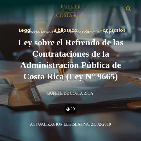
Legal
Biblioteca
Honorarios
Derecho Administrativo
·
Derecho Contractual
·
Leyes
Ley sobre el Refrendo de las
Contrataciones de la
Administración Pública de
Costa Rica (Ley N° 9665)
BUFETE DE COSTA RICA
20
ACTUALIZACIÓN LEGISLATIVA: 21/02/2019