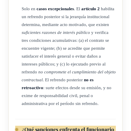
b) Suspensión sin goce de salario o estipendio hasta de tres
Solo en
casos excepcionales
. El
artículo 2
habilita
meses.
un refrendo posterior si la jerarquía institucional
c) Destitución sin responsabilidad.
determina, mediante acto motivado, que existen
Las sanciones administrativas podrán ser impuestas por el
suficientes razones de interés público
y verifica
órgano de la entidad que ostente la potestad disciplinaria. La
tres condiciones acumulativas: (a) el contrato se
Contraloría General de la República
podrá sustanciar el
encuentre vigente; (b) se acredite que permite
procedimiento administrativo y requerirá, de forma
satisfacer el interés general o evitar daños a
vinculante, a la entidad respectiva, aplicar la sanción que
intereses públicos; y (c) lo ejecutado previo al
determine. La circunstancia de que en virtud de acto
refrendo
no compromete el cumplimiento del objeto
motivado se emita el refrendo con posterioridad a la orden de
contractual
. El refrendo posterior
no es
inicio no eximirá de la responsabilidad respectiva a los
retroactivo
: surte efectos desde su emisión, y no
funcionarios involucrados durante el lapso en que se ejecutó
exime de responsabilidad civil, penal o
el contrato sin contar con el requisito previo del refrendo.
administrativa por el período sin refrendo.
ARTÍCULO 4
¿Qué sanciones enfrenta el funcionario