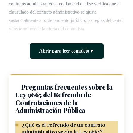
contratos administrativos, mediante el cual se verifica que el
clausulado del contrato administrativo se ajusta
sustancialmente al ordenamiento jurídico, las reglas del cartel
y los términos de la oferta del contratista.
ARTÍCULO 2
Abrir para leer completo
▼
Consecuencias de la omisión del refrendo
El refrendo de los contratos deberá emitirse con antelación a
Preguntas frecuentes sobre la
la orden de inicio de ejecución del respectivo contrato. La
Ley 9665 del Refrendo de
ausencia o la denegación del refrendo impedirá la eficacia
Contrataciones de la
jurídica del contrato y su ejecución quedará prohibida.
Administración Pública
En casos excepcionales, cuando se inicie la ejecución de un
¿Qué es el refrendo de un contrato
contrato sin contar con el refrendo y la jerarquía institucional
administrativo según la Ley 9665?