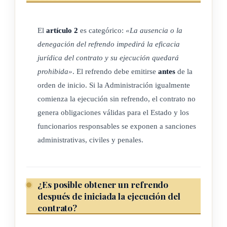
Esta circunstancia no exime de la responsabilidad civil, penal
El
artículo 2
es categórico:
«La ausencia o la
o administrativa que pueda caber por la ausencia o
denegación del refrendo impedirá la eficacia
denegatoria del refrendo a los funcionarios o contratistas
jurídica del contrato y su ejecución quedará
involucrados.
prohibida»
. El refrendo debe emitirse
antes
de la
orden de inicio. Si la Administración igualmente
ARTÍCULO 3
comienza la ejecución sin refrendo, el contrato no
genera obligaciones válidas para el Estado y los
Sanciones administrativas
funcionarios responsables se exponen a sanciones
administrativas, civiles y penales.
El servidor que ordene la ejecución de un contrato o lo
ejecute sin que se cuente con el respectivo refrendo, cuando
el ordenamiento jurídico así lo requiera, será sancionado
¿Es posible obtener un refrendo
según la gravedad de los hechos, de la siguiente forma:
después de iniciada la ejecución del
contrato?
a) Amonestación escrita.