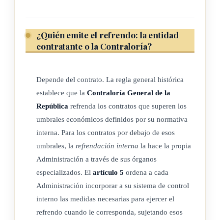
refrendo de las contrataciones administrativas a través del
Sistema, así como que garantice el acceso a la información
que requiera la Contraloría General para el ejercicio de sus
¿Quién emite el refrendo: la entidad
competencias.
contratante o la Contraloría?
La Contraloría General queda habilitada para el uso de
Depende del contrato. La regla general histórica
sistemas y formatos electrónicos existentes, entre otros, en
establece que la
Contraloría General de la
aras de que realice una fiscalización oportuna, eficiente y
República
refrenda los contratos que superen los
eficaz en armonía con el quehacer de la Administración
umbrales económicos definidos por su normativa
Pública.
interna. Para los contratos por debajo de esos
umbrales, la
refrendación interna
la hace la propia
Rige a partir de su publicación.
Administración a través de sus órganos
Dado en la Presidencia de la República, San José a los
especializados. El
artículo 5
ordena a cada
veintiún días del mes de febrero el año dos mil diecinueve.
Administración incorporar a su sistema de control
interno las medidas necesarias para ejercer el
Ejecútese y publíquese.
refrendo cuando le corresponda, sujetando esos