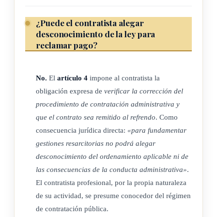
observancia de los principios de eficiencia y sana
administración de los recursos públicos.
¿Puede el contratista alegar
desconocimiento de la ley para
Estos modelos de control interno estarán sujetos a la
reclamar pago?
fiscalización de la Contraloría General. La Administración
deberá valorar en su estrategia de refrendo la capacidad de las
No.
El
artículo 4
impone al contratista la
instancias o unidades especializadas en esa actividad.
obligación expresa de
verificar la corrección del
procedimiento de contratación administrativa y
que el contrato sea remitido al refrendo
. Como
ARTÍCULO 6
consecuencia jurídica directa:
«para fundamentar
Uso de medios electrónicos en el refrendo
gestiones resarcitorias no podrá alegar
desconocimiento del ordenamiento aplicable ni de
La instancia responsable de administrar el sistema unificado
las consecuencias de la conducta administrativa»
.
que regula la Ley N.° 7494, Ley de Contratación
El contratista profesional, por la propia naturaleza
Administrativa, de 2 de mayo de 1995, deberá realizar los
de su actividad, se presume conocedor del régimen
ajustes tecnológicos necesarios para que se pueda ejercer el
de contratación pública.