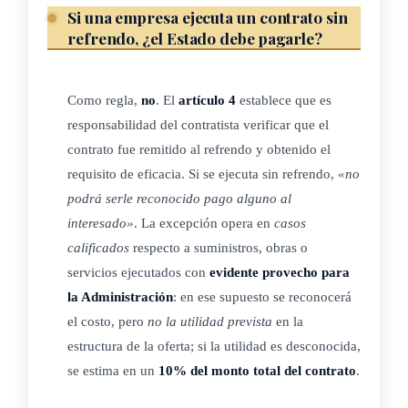
oferta, la que en caso de ser desconocida se estimará en un
Si una empresa ejecuta un contrato sin
refrendo, ¿el Estado debe pagarle?
diez por ciento (10%) del monto total del contrato.
La circunstancia de que en virtud de acto motivado se emita
Como regla,
no
. El
artículo 4
establece que es
el refrendo con posterioridad a la orden de inicio, no eximirá
responsabilidad del contratista verificar que el
de la responsabilidad respectiva a los contratistas
contrato fue remitido al refrendo y obtenido el
involucrados durante el lapso en que se ejecutó el contrato sin
requisito de eficacia. Si se ejecuta sin refrendo,
«no
contar con el requisito previo del refrendo.
podrá serle reconocido pago alguno al
interesado»
. La excepción opera en
casos
calificados
respecto a suministros, obras o
ARTÍCULO 5
servicios ejecutados con
evidente provecho para
la Administración
: en ese supuesto se reconocerá
Sobre el control interno de las labores del refrendo
el costo, pero
no la utilidad prevista
en la
Cada Administración deberá incorporar a su sistema de
estructura de la oferta; si la utilidad es desconocida,
control interno las medidas necesarias para garantizar, cuando
se estima en un
10% del monto total del contrato
.
le corresponda, el ejercicio del refrendo de sus contratos con