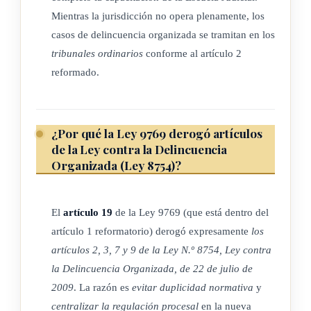
Mientras la jurisdicción no opera plenamente, los
colegiados se requiere:
casos de delincuencia organizada se tramitan en los
2-) Tener al menos treinta años de edad.
tribunales ordinarios
conforme al artículo 2
reformado.
3-) Poseer el título de abogado o abogada, legalmente
reconocido en Costa Rica, y haber ejercido esta profesión
durante seis años, salvo en los casos en que se trate de
¿Por qué la Ley 9769 derogó artículos
funcionarios judiciales, con práctica judicial de tres años
de la Ley contra la Delincuencia
como mínimo.
Organizada (Ley 8754)?
ARTÍCULO 3
El
artículo 19
de la Ley 9769 (que está dentro del
artículo 1 reformatorio) derogó expresamente
los
Se reforma el artículo 6 de la Ley N.º 8754, Ley contra la
artículos 2, 3, 7 y 9 de la Ley N.º 8754, Ley contra
Delincuencia Organizada, de 22 de julio de 2009. El texto es
la Delincuencia Organizada, de 22 de julio de
el siguiente:
2009
. La razón es
evitar duplicidad normativa
y
centralizar la regulación procesal
en la nueva