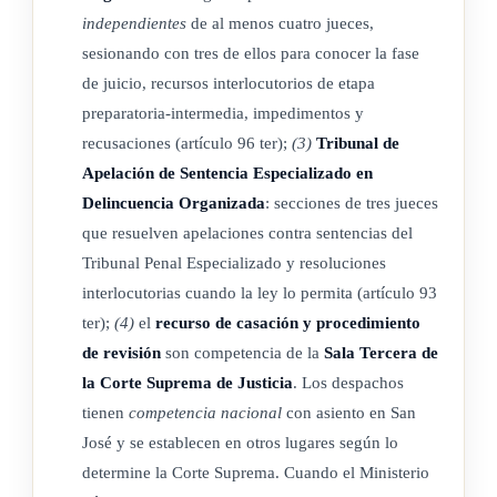
independientes
de al menos cuatro jueces,
2-) De la apelación contra las resoluciones que dicte el
sesionando con tres de ellos para conocer la fase
Tribunal Especializado en Delincuencia Organizada, cuando
de juicio, recursos interlocutorios de etapa
la ley acuerde la procedencia del recurso.
preparatoria-intermedia, impedimentos y
recusaciones (artículo 96 ter);
(3)
Tribunal de
3-) De los impedimentos, las excusas y las recusaciones de
Apelación de Sentencia Especializado en
sus integrantes propietarios y suplentes.
Delincuencia Organizada
: secciones de tres jueces
que resuelven apelaciones contra sentencias del
Los tribunales de apelación de sentencia especializados en
Tribunal Penal Especializado y resoluciones
delincuencia organizada estarán conformados por secciones
interlocutorias cuando la ley lo permita (artículo 93
independientes, integradas cada una por tres jueces, de
ter);
(4)
el
recurso de casación y procedimiento
acuerdo con las necesidades del servicio, y se distribuirán su
de revisión
son competencia de la
Sala Tercera de
labor conforme lo dispone la presente ley.
la Corte Suprema de Justicia
. Los despachos
tienen
competencia nacional
con asiento en San
Artículo 96 ter-
José y se establecen en otros lugares según lo
Los tribunales especializados en delincuencia organizada
determine la Corte Suprema. Cuando el Ministerio