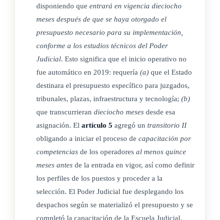
en un solo proceso.
disponiendo que
entrará en vigencia dieciocho
meses después de que se haya otorgado el
Artículo 19 Derogatoria de varios artículos de la Ley N. º
presupuesto necesario para su implementación,
8754,
Ley contra la Delincuencia Organizada
, de 22 de julio
conforme a los estudios técnicos del Poder
de 2009
Judicial
. Esto significa que el inicio operativo no
fue automático en 2019: requería
(a)
que el Estado
Se derogan los artículos 2, 3, 7 y 9 de la Ley N. º 8754, Ley
destinara el presupuesto específico para juzgados,
contra la Delincuencia Organizada, de 22 de julio de 2009.
tribunales, plazas, infraestructura y tecnología;
(b)
que transcurrieran
dieciocho meses
desde esa
asignación. El
artículo 5
agregó un
transitorio II
ARTÍCULO 2
obligando a iniciar el proceso de
capacitación por
competencias
de los operadores
al menos quince
Se adiciona un artículo 94 ter a la Ley N. º 8, Ley Orgánica
meses antes
de la entrada en vigor, así como definir
del Poder Judicial, de 29 de noviembre de 1937. El texto es
los perfiles de los puestos y proceder a la
el siguiente:
selección. El Poder Judicial fue desplegando los
Artículo 94 ter 1-) Ser costarricense en ejercicio de los
despachos según se materializó el presupuesto y se
completó la capacitación de la Escuela Judicial.
derechos ciudadanos. Para ser miembro de los tribunales