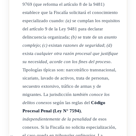
9769 (que reforma el artículo 8 de la 9481)
4-) Haber ejercido como profesional en derecho en los
establece que la Fiscalía solicitará el conocimiento
ámbitos auxiliar de justicia o jurisdiccional, en materia penal,
especializado cuando:
(a)
se cumplan los requisitos
por un mínimo de seis años y estar elegible en el escalafón
del artículo 9 de la Ley 9481 para declarar
correspondiente.
delincuencia organizada;
(b)
se trate de un
asunto
complejo
;
(c)
existan
razones de seguridad
;
(d)
5-) Poseer una condición de nombramiento profesional en
exista
cualquier otra razón procesal que justifique
propiedad, previo cumplimiento del período de prueba, en el
su necesidad, acorde con los fines del proceso
.
Poder Judicial.
Tipologías típicas son: narcotráfico transnacional,
6-) Poseer capacitación especializada en delincuencia
sicariato, lavado de activos, trata de personas,
organizada impartida por la Escuela Judicial o en
secuestro extorsivo, tráfico de armas y de
migrantes. La jurisdicción
también conoce los
coordinación con ella.
delitos conexos
según las reglas del
Código
Estos jueces devengarán un incentivo salarial respecto de los
Procesal Penal (Ley N° 7594)
,
demás jueces del Tribunal Penal o del Tribunal de Apelación
independientemente de la penalidad
de esos
de Sentencia, según cada caso.
conexos. Si la Fiscalía no solicita especialización,
el caso queda en
tribunales ordinarios
. La