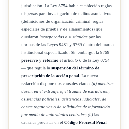
Artículo 6 Suspensión del término de prescripción de la
jurisdicción. La Ley 8754 había establecido reglas
acción penal
dispersas para investigación de delitos asociativos
(definiciones de organización criminal, reglas
El cómputo de la prescripción se suspenderá por lo siguiente:
especiales de prueba y de allanamientos) que
quedaron
incorporadas o sustituidas
por las
a) Mientras duren, en el extranjero, el trámite de extradición,
normas de las Leyes 9481 y 9769 dentro del marco
asistencias policiales, asistencias judiciales, de cartas
institucional especializado. Sin embargo, la 9769
rogatorias o de solicitudes de información por medio de
preservó y reformó
el
artículo 6
de la Ley 8754
autoridades centrales.
— que regula la
suspensión del término de
prescripción de la acción penal
. La nueva
b) Por las causales previstas en la Ley N.º 7594, Código
redacción dispone dos causales claras:
(a)
mientras
Procesal Penal, de 10 de abril de 1996.
duren, en el extranjero, el trámite de extradición,
Terminada la causa de la suspensión, el plazo de la
asistencias policiales, asistencias judiciales, de
prescripción continuará su curso.
cartas rogatorias o de solicitudes de información
por medio de autoridades centrales
;
(b)
las
causales previstas en el
Código Procesal Penal
ARTÍCULO 4