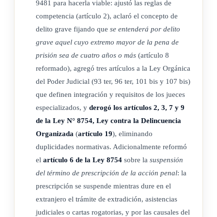
9481 para hacerla viable: ajustó las reglas de
se requiere:
competencia (artículo 2), aclaró el concepto de
delito grave fijando que
se entenderá por delito
1-) Ser costarricense en ejercicio de sus derechos ciudadanos.
grave aquel cuyo extremo mayor de la pena de
2-) Tener al menos treinta y cinco años de edad.
prisión sea de cuatro años o más
(artículo 8
reformado), agregó tres artículos a la Ley Orgánica
3-) Poseer el título de abogado o abogada, legalmente
del Poder Judicial (93 ter, 96 ter, 101 bis y 107 bis)
reconocido en el país.
que definen integración y requisitos de los jueces
especializados, y
derogó los artículos 2, 3, 7 y 9
4-) Haber ejercido como profesional en derecho en los
de la Ley N° 8754, Ley contra la Delincuencia
ámbitos auxiliar de justicia o jurisdiccional, en materia penal,
Organizada
(
artículo 19
), eliminando
por un mínimo de cinco años y estar elegible en el escalafón
duplicidades normativas. Adicionalmente reformó
correspondiente.
el
artículo 6 de la Ley 8754
sobre la
suspensión
del término de prescripción de la acción penal
: la
5-) Poseer una condición de nombramiento profesional en
prescripción se suspende mientras dure en el
propiedad, previo cumplimiento del período de prueba, en el
extranjero el trámite de extradición, asistencias
Poder Judicial.
judiciales o cartas rogatorias, y por las causales del