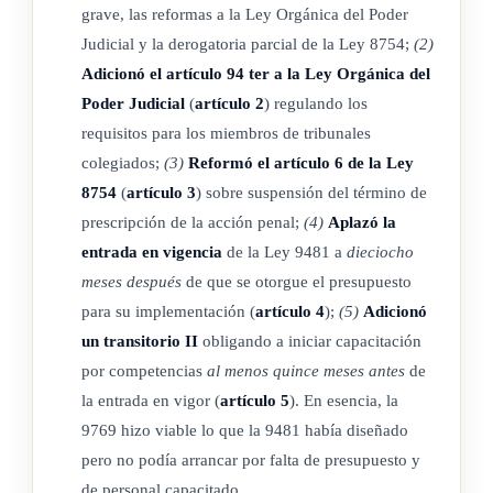
grave, las reformas a la Ley Orgánica del Poder
revisión serán de competencia de la Sala Tercera de la Corte
Judicial y la derogatoria parcial de la Ley 8754;
(2)
Suprema de Justicia.
Adicionó el artículo 94 ter a la Ley Orgánica del
Poder Judicial
(
artículo 2
) regulando los
Artículo 8 Delito grave
requisitos para los miembros de tribunales
La Fiscalía General podrá solicitar a la autoridad competente
colegiados;
(3)
Reformó el artículo 6 de la Ley
8754
(
artículo 3
) sobre suspensión del término de
de la Jurisdicción Especializada en Delincuencia Organizada,
prescripción de la acción penal;
(4)
Aplazó la
que se arrogue el conocimiento y la investigación de estos
entrada en vigencia
de la Ley 9481 a
dieciocho
delitos, así como de los delitos conexos, independientemente
meses después
de que se otorgue el presupuesto
de la penalidad de estos últimos, según las reglas de
para su implementación (
artículo 4
);
(5)
Adicionó
conexidad establecidas en la Ley N. º 7594,
Código Procesal
un transitorio II
obligando a iniciar capacitación
Penal
, de 10 de abril de 1996, cuando, cumplidos los
por competencias
al menos quince meses antes
de
requisitos establecidos en el artículo 9 de esta ley para la
la entrada en vigor (
artículo 5
). En esencia, la
declaratoria de delincuencia organizada, y se trate, además,
9769 hizo viable lo que la 9481 había diseñado
de un asunto complejo, o por razones de seguridad o
pero no podía arrancar por falta de presupuesto y
cualquier otra razón procesal que justifique su necesidad,
de personal capacitado.