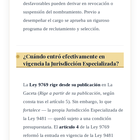
incentivo salarial y conservarán su plaza en propiedad,
desfavorables pueden derivar en revocación o
durante el plazo de su nombramiento.
suspensión del nombramiento. Previo a
desempeñar el cargo se aprueba un riguroso
Quienes se desempeñen en esta jurisdicción tendrán
programa de reclutamiento y selección.
protección especial, solamente cuando surjan factores de
riesgo por el ejercicio de sus funciones que así lo hagan
necesario, según los estudios técnicos respectivos.
¿Cuándo entró efectivamente en
vigencia la Jurisdicción Especializada?
Quienes se desempeñen en la Jurisdicción Especializada de
Delincuencia Organizada también realizarán labores dentro
de la jurisdicción ordinaria, cuando los requerimientos
La
Ley 9769 rige desde su publicación
en La
institucionales así lo determinen.
Gaceta (
Rige a partir de su publicación
, según
consta tras el artículo 5). Sin embargo, lo que
Artículo 107 bis Corresponde al Juzgado Especializado en
fortalece
— la propia Jurisdicción Especializada de
Delincuencia Organizada conocer de los actos
la Ley 9481 — quedó sujeto a una condición
jurisdiccionales de los procedimientos preparatorio e
presupuestaria. El
artículo 4
de la Ley 9769
intermedio. Se procurará que un juez no asuma ambas etapas
reformó la entrada en vigencia de la Ley 9481