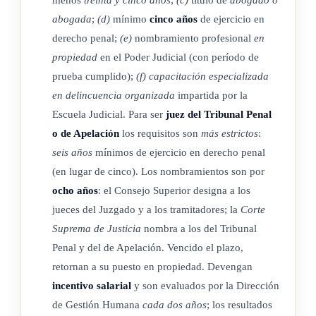
de idoneidad comprobada, que será aprobado por la Corte.
abogada
;
(d)
mínimo
cinco años
de ejercicio en
derecho penal;
(e)
nombramiento profesional
en
Todas las personas que se desempeñen en la Jurisdicción
propiedad
en el Poder Judicial (con período de
Especializada en Delincuencia Organizada deberán ser
prueba cumplido);
(f)
capacitación especializada
valoradas cada dos años por la Dirección de Gestión
en delincuencia organizada
impartida por la
Humana, con el fin de constatar que mantienen la idoneidad
Escuela Judicial. Para ser
juez del Tribunal Penal
para desempeñarse en el cargo, según lo establece el Estatuto
o de Apelación
los requisitos son
más estrictos
:
de Servicio Judicial y cuando excepcionalmente sea
seis años
mínimos de ejercicio en derecho penal
solicitado por instancias superiores. Los resultados no
(en lugar de cinco). Los nombramientos son por
favorables serán remitidos a conocimiento de la Corte Plena y
ocho años
: el Consejo Superior designa a los
el Consejo Superior respectivamente, quienes, entre otras
jueces del Juzgado y a los tramitadores; la
Corte
opciones, podrán revocar o suspender su nombramiento en
Suprema de Justicia
nombra a los del Tribunal
Penal y del de Apelación. Vencido el plazo,
esta jurisdicción y devolverlo a su puesto en propiedad.
retornan a su puesto en propiedad. Devengan
Quienes se desempeñen exclusivamente en la Jurisdicción
incentivo salarial
y son evaluados por la Dirección
Especializada en Delincuencia Organizada devengarán un
de Gestión Humana
cada dos años
; los resultados