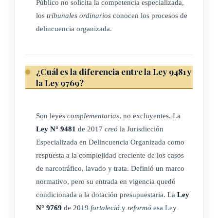
estarán conformados por secciones independientes de al
Público no solicita la competencia especializada,
menos cuatro jueces y se integrarán, en cada caso, con tres de
los
tribunales ordinarios
conocen los procesos de
delincuencia organizada.
ellos, para conocer de los siguientes asuntos:
1-) De la fase de juicio.
¿Cuál es la diferencia entre la Ley 9481 y
2-) De los impedimentos, las excusas y las recusaciones, de
la Ley 9769?
las juezas o los jueces propietarios y suplentes.
3-) De las apelaciones interlocutorias que se formulen durante
Son leyes
complementarias
, no excluyentes. La
las etapas preparatoria e intermedia.
Ley N° 9481
de 2017
creó
la Jurisdicción
Especializada en Delincuencia Organizada como
Artículo 101 bis-
respuesta a la complejidad creciente de los casos
de narcotráfico, lavado y trata. Definió un marco
Para ser jueza o juez del Juzgado Especializado en
normativo, pero su entrada en vigencia quedó
Delincuencia Organizada y juez o jueza tramitadora del
condicionada a la dotación presupuestaria. La
Ley
Tribunal Penal y del Tribunal de Apelación de Sentencia
N° 9769
de 2019
fortaleció
y
reformó
esa Ley
Especializado en Delincuencia Organizada, titular o suplente,