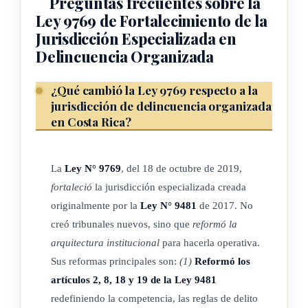
Preguntas frecuentes sobre la
todo el territorio nacional, conocerán únicamente los hechos
Ley 9769 de Fortalecimiento de la
Jurisdicción Especializada en
delictivos que cumplan con los parámetros previstos en la
Delincuencia Organizada
presente ley y delitos conexos, y su asiento será en San José,
así como en aquellos lugares y en la forma que determine la
¿Qué cambió la Ley 9769 respecto a la
Corte Suprema de Justicia.
jurisdicción de delincuencia organizada
en Costa Rica?
Los tribunales o juzgados ordinarios del país conocerán los
procesos de delincuencia organizada, en aquellos casos
donde el Ministerio Público no ha solicitado que sean
La
Ley N° 9769
, del 18 de octubre de 2019,
tramitados en la jurisdicción especializada, de conformidad
fortaleció
la jurisdicción especializada creada
con los artículos 8 y 9 de esta ley.
originalmente por la
Ley N° 9481
de 2017. No
creó tribunales nuevos, sino que
reformó la
El recurso de apelación de sentencia será de conocimiento del
arquitectura institucional
para hacerla operativa.
Tribunal de Apelación de Sentencia Especializado en
Sus reformas principales son:
(1)
Reformó los
Delincuencia Organizada.
artículos 2, 8, 18 y 19 de la Ley 9481
redefiniendo la competencia, las reglas de delito
El
recurso de casación
y el procedimiento especial de