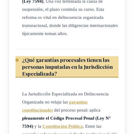
(Ley 7594)
. Una vez terminada la causa de
suspensión, el plazo continúa su curso. Esta
Se reforma la entrada en vigencia de la Ley N.º 9481,
reforma es vital en delincuencia organizada
Creación de la Jurisdicción Especializada en Delincuencia
transnacional, donde las diligencias internacionales
Organizada en Costa Rica, de 13 de setiembre de 2017. El
típicamente toman años.
texto es el siguiente:
Entrará en vigencia dieciocho meses después de que se haya
¿Qué garantías procesales tienen las
otorgado el
presupuesto
necesario para su implementación,
personas imputadas en la Jurisdicción
conforme a los estudios técnicos del Poder Judicial.
Especializada?
ARTÍCULO 5
La Jurisdicción Especializada en Delincuencia
Organizada
no relaja
las
garantías
Se adiciona un transitorio II a la Ley N.º 9481, Creación de
constitucionales
del proceso penal: aplica
la Jurisdicción Especializada en Delincuencia Organizada en
plenamente el Código Procesal Penal (Ley N°
Costa Rica, de 13 de setiembre de 2017. El texto es el
7594)
y la
Constitución Política
. Entre las
siguiente: