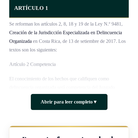
ARTÍCULO 1
Se reforman los artículos 2, 8, 18 y 19 de la Ley N.º 9481,
Creación de la Jurisdicción Especializada en Delincuencia
Organizada
en Costa Rica, de 13 de setiembre de 2017. Los
textos son los siguientes:
Artículo 2 Competencia
El conocimiento de los hechos que califiquen como
delincuencia organizada será competencia del Juzgado
Especializado en Delincuencia Organizada, del Tribunal
Abrir para leer completo
▼
Penal Especializado en Delincuencia Organizada y del
Tribunal de Apelación de Sentencia Especializado en
Delincuencia Organizada.
Los despachos que se establezcan tendrán competencia en