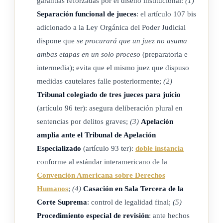
garantías reforzadas por el diseño institucional:
(1)
Separación funcional de jueces
: el artículo 107 bis
Al menos quince meses antes de la entrada en vigor de esta
adicionado a la Ley Orgánica del Poder Judicial
ley deberá iniciarse un proceso de capacitación por
dispone que
se procurará que un juez no asuma
competencias de los operadores de esta jurisdicción
ambas etapas en un solo proceso
(preparatoria e
especializada, por medio de la Escuela Judicial y de las
intermedia); evita que el mismo juez que dispuso
unidades de capacitación o en coordinación con ellas.
medidas cautelares falle posteriormente;
(2)
Tribunal colegiado de tres jueces para juicio
De igual forma, el Poder Judicial deberá realizar el proceso
(artículo 96 ter): asegura deliberación plural en
para la definición de los perfiles de estos puestos y proceder a
sentencias por delitos graves;
(3)
Apelación
la selección de los funcionarios de esta jurisdicción.
amplia ante el Tribunal de Apelación
Especializado
(artículo 93 ter):
doble instancia
Rige a partir de su publicación.
conforme al estándar interamericano de la
Convención Americana sobre
Derechos
Dado en la Presidencia de la República, San José a los
Humanos
;
(4)
Casación en Sala Tercera de la
dieciocho días del mes de octubre del año dos mil diecinueve.
Corte Suprema
: control de legalidad final;
(5)
Procedimiento especial de revisión
: ante hechos