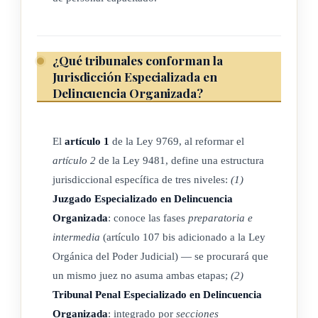
acorde con los fines del proceso.
Para todo el ordenamiento jurídico penal, por delito grave se
¿Qué tribunales conforman la
entenderá aquel cuyo extremo mayor de la pena de prisión
Jurisdicción Especializada en
sea de cuatro años o más.
Delincuencia Organizada?
Artículo 18 Adiciones
El
artículo 1
de la Ley 9769, al reformar el
Se adicionan a la Ley N. º 7333, Ley Orgánica del Poder
artículo 2
de la Ley 9481, define una estructura
Judicial, de 5 de mayo de 1993, los artículos 93 ter, 96 ter,
jurisdiccional específica de tres niveles:
(1)
101 bis y 107 bis. Los textos son los siguientes:
Juzgado Especializado en Delincuencia
Organizada
: conoce las fases
preparatoria e
Artículo 93 ter Corresponde al Tribunal de Apelación de
intermedia
(artículo 107 bis adicionado a la Ley
Sentencia Especializado en Delincuencia Organizada
Orgánica del Poder Judicial) — se procurará que
conocer:
un mismo juez no asuma ambas etapas;
(2)
1-) Del recurso de apelación contra las sentencias dictadas
Tribunal Penal Especializado en Delincuencia
por los tribunales especializados en delincuencia organizada.
Organizada
: integrado por
secciones