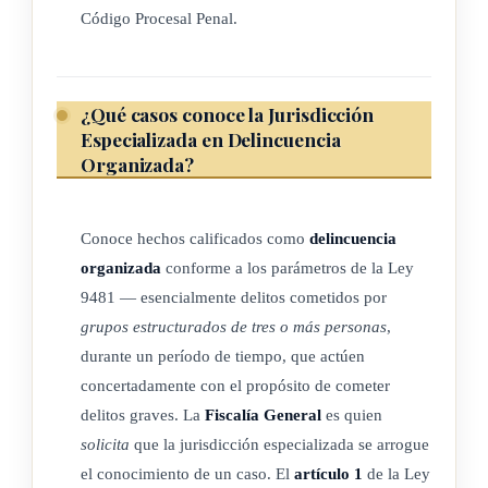
Código Procesal Penal.
6-) Poseer capacitación especializada en delincuencia
organizada impartida por la Escuela Judicial o en
coordinación con ella.
¿Qué casos conoce la Jurisdicción
Estos jueces devengarán un incentivo salarial respecto de los
Especializada en Delincuencia
Organizada?
demás jueces del Juzgado Penal.
Para ser jueza o juez del Tribunal Penal y del Tribunal de
Conoce hechos calificados como
delincuencia
Apelación de Sentencia de la Jurisdicción Especializada en
organizada
conforme a los parámetros de la Ley
Delincuencia Organizada, titular o suplente, se requiere:
9481 — esencialmente delitos cometidos por
1-) Ser costarricense en ejercicio de sus derechos ciudadanos.
grupos estructurados de tres o más personas
,
durante un período de tiempo, que actúen
2-) Tener al menos treinta y cinco años de edad.
concertadamente con el propósito de cometer
delitos graves. La
Fiscalía General
es quien
3-) Poseer el título de abogado o abogada legalmente
solicita
que la jurisdicción especializada se arrogue
reconocido en el país.
el conocimiento de un caso. El
artículo 1
de la Ley