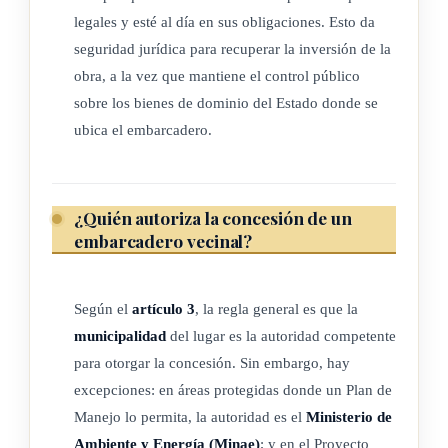
legales y esté al día en sus obligaciones. Esto da
la pleamar ordinaria y los terrenos aledaños a estas,
seguridad jurídica para recuperar la inversión de la
indistintamente de que se trate de bienes de naturaleza
obra, a la vez que mantiene el control público
privada.
sobre los bienes de dominio del Estado donde se
ubica el embarcadero.
Las áreas afectas al Régimen de Patrimonio Nacional, que
estén comprendidas en las zonas urbanas litorales, se regirán
por la normativa ambiental aplicable.
¿Quién autoriza la concesión de un
embarcadero vecinal?
ARTÍCULO 3
Según el
artículo 3
, la regla general es que la
Autorización para otorgar concesiones
municipalidad
del lugar es la autoridad competente
En las áreas de dominio público, como en la zona marítimo-
para otorgar la concesión. Sin embargo, hay
terrestre y/o el área adyacente permanentemente cubierta por
excepciones: en áreas protegidas donde un Plan de
el mar, áreas adyacentes a las ciudades costeras o zonas
Manejo lo permita, la autoridad es el
Ministerio de
urbanas litorales y áreas adyacentes a las riberas fluviales,
Ambiente y Energía (Minae)
; y en el Proyecto