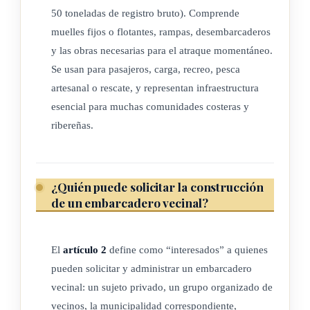
costa marítima o riberas fluviales para el embarque y
50 toneladas de registro bruto). Comprende
muelles fijos o flotantes, rampas, desembarcaderos
desembarque de personas y cargas livianas, diseñadas
y las obras necesarias para el atraque momentáneo.
para servicio de atraque de embarcaciones menores,
Se usan para pasajeros, carga, recreo, pesca
inscritas en el Registro de Bienes Muebles del
Registro
artesanal o rescate, y representan infraestructura
Nacional
, como de pasajeros, carga, recreo, particular,
esencial para muchas comunidades costeras y
pesca artesanal o rescate.
ribereñas.
Se consideran partes de un embarcadero vecinal las
instalaciones marítimas o acuáticas y terrestres, los
desembarcaderos, los muelles fijos o flotantes, las rampas y
¿Quién puede solicitar la construcción
otras obras necesarias, a fin de permitir el atraque
de un embarcadero vecinal?
momentáneo de embarcaciones.
d) Interesado: para efectos de la presente ley se entenderán
El
artículo 2
define como “interesados” a quienes
por interesados: un sujeto privado, un grupo organizado
pueden solicitar y administrar un embarcadero
de vecinos, la municipalidad correspondiente,
vecinal: un sujeto privado, un grupo organizado de
organizaciones sociales, una ONG, una institución
vecinos, la municipalidad correspondiente,