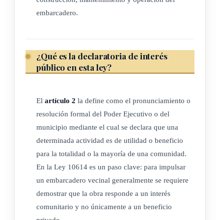
embarcadero.
La concesión se otorgará garantizando la protección del
ambiente y los recursos naturales de la zona.
¿Qué es la declaratoria de interés
Para poder otorgar una concesión se debe contar con una
público en esta ley?
declaratoria de interés público emitida por la autoridad
competente para otorgar la concesión.
El
artículo 2
la define como el pronunciamiento o
resolución formal del Poder Ejecutivo o del
ARTÍCULO 4
municipio mediante el cual se declara que una
determinada actividad es de utilidad o beneficio
Determinación del plazo de las concesiones y sus
para la totalidad o la mayoría de una comunidad.
prórrogas
En la Ley 10614 es un paso clave: para impulsar
un embarcadero vecinal generalmente se requiere
Las autoridades competentes correspondientes podrán otorgar
demostrar que la obra responde a un interés
la concesión de un embarcadero vecinal por un plazo
comunitario y no únicamente a un beneficio
máximo de quince años, prorrogable por períodos
privado.