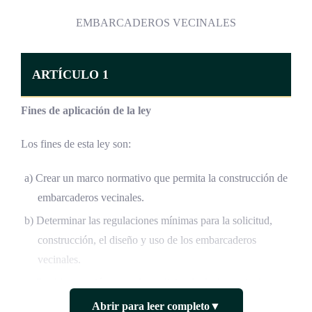
EMBARCADEROS VECINALES
ARTÍCULO 1
Fines de aplicación de la ley
Los fines de esta ley son:
a) Crear un marco normativo que permita la construcción de
embarcaderos vecinales.
b) Determinar las regulaciones mínimas para la solicitud,
construcción, el diseño y uso de los embarcaderos
vecinales.
c) Establecer quiénes pueden solicitar la declaratoria de
interés para construir un embarcadero vecinal.
Abrir para leer completo
▼