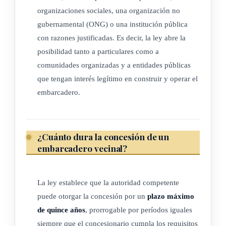
pública con razones justificadas, que tengan intereses de
organizaciones sociales, una organización no
construir y administrar un embarcadero vecinal.
gubernamental (ONG) o una institución pública
con razones justificadas. Es decir, la ley abre la
e) Ribera fluvial: las riberas fluviales son zonas adyacentes
posibilidad tanto a particulares como a
al cauce del río, influenciadas funcional y
comunidades organizadas y a entidades públicas
estructuralmente por este.
que tengan interés legítimo en construir y operar el
f) Zona urbana litoral: circunscripción territorial que se
embarcadero.
ubique en un litoral y que corresponda al concepto de
área urbana, en los términos de la Ley 4240,
Ley de
Planificación Urbana
, de 15 de noviembre de 1968,
¿Cuánto dura la concesión de un
previa declaratoria de la autoridad competente. Solamente
embarcadero vecinal?
podrán ser declaradas zonas urbanas litorales aquellas
áreas urbanas conformadas de hecho, que cuenten con
una alta concentración urbana en el litoral, antes de la
La ley establece que la autoridad competente
entrada en vigencia de esta ley.
puede otorgar la concesión por un
plazo máximo
de quince años
, prorrogable por períodos iguales
La zona urbana litoral podrá incluir las áreas de naturaleza
siempre que el concesionario cumpla los requisitos
demanial comprendidas en los doscientos metros contiguos a