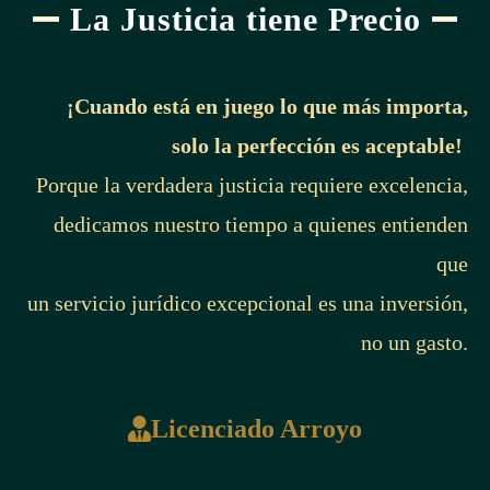
La Justicia tiene Precio
deberá cumplir los siguientes requisitos:
a) Solicitud escrita, ante la autoridad competente, para
otorgar la concesión respectiva, acompañada de una
¡Cuando está en juego lo que más importa,
copia certificada del expediente administrativo tramitado
solo la perfección es aceptable!
ante la División Marítimo-Portuaria, con la copia
Porque la verdadera justicia requiere excelencia,
certificada de los planos del anteproyecto. El costo de la
dedicamos nuestro tiempo a quienes entienden
copia correrá por cuenta del interesado.
b) Presentar la resolución administrativa sobre la viabilidad
que
técnica favorable concedida por la División Marítimo-
un servicio jurídico excepcional es una inversión,
Portuaria, sobre el embarcadero vecinal a desarrollar.
no un gasto.
c) Canon fijado para la concesión establecido.
d) Copia de la viabilidad (licencia) ambiental (VLA),
otorgada por la Secretaría Técnica Nacional Ambiental
Licenciado Arroyo
(Setena).