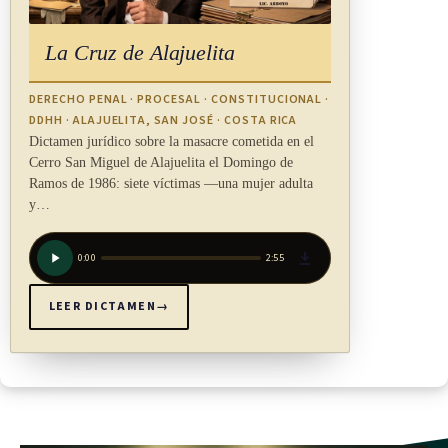
Canon
La Cruz de Alajuelita
El interesado en una concesión para construir y administrar
DERECHO PENAL · PROCESAL · CONSTITUCIONAL ·
embarcaderos vecinales estará obligado al pago de un canon
DDHH · ALAJUELITA, SAN JOSÉ · COSTA RICA
que será definido en el reglamento de esta ley y será
Dictamen jurídico sobre la masacre cometida en el
recaudado por las autoridades competentes que otorgaron las
Cerro San Miguel de Alajuelita el Domingo de
Ramos de 1986: siete víctimas —una mujer adulta
concesiones.
y…
Para las iniciativas de embarcaderos vecinales en
0:00
2:55
comunidades ubicadas en aquellas zonas con los menores
índices de desarrollo humano, las autoridades competentes
LEER DICTAMEN
→
para otorgar las concesiones podrán excluirlas del pago de
este canon.
TÍTULO III