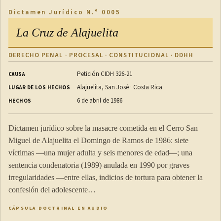
mantenga en buen estado. En caso de existir alguna
Dictamen Jurídico N.° 0005
afectación, deberá comunicarlo a la autoridad competente
La Cruz de Alajuelita
y de inmediato realizar las obras de arreglo
correspondientes.
DERECHO PENAL · PROCESAL · CONSTITUCIONAL · DDHH
c) En caso de fallecimiento o ausencia declarada del
Petición CIDH 326-21
CAUSA
concesionario, sus derechos podrán adjudicarse a sus
Alajuelita, San José · Costa Rica
LUGAR DE LOS HECHOS
herederos o a un tercero interesado, siempre y cuando se
6 de abril de 1986
HECHOS
satisfaga la utilidad pública que justificó la creación del
embarcadero vecinal. Si no existieran herederos o
Dictamen jurídico sobre la masacre cometida en el Cerro San
terceros interesados, la concesión se tendrá como
Miguel de Alajuelita el Domingo de Ramos de 1986: siete
extinguida y la autoridad competente respectiva asumirá
víctimas —una mujer adulta y seis menores de edad—; una
la administración del embarcadero vecinal con las
sentencia condenatoria (1989) anulada en 1990 por graves
construcciones y mejoras existentes.
irregularidades —entre ellas, indicios de tortura para obtener la
confesión del adolescente…
ARTÍCULO 14
CÁPSULA DOCTRINAL EN AUDIO