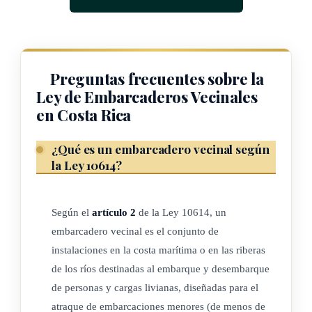
d) Autorizar el otorgamiento de concesiones para la
construcción de un embarcadero vecinal.
ARTÍCULO 2
Preguntas frecuentes sobre la
Ley de Embarcaderos Vecinales
Definiciones
en Costa Rica
a) Declaratoria de interés público: pronunciamiento,
¿Qué es un embarcadero vecinal según
manifestación o resolución formal del
Poder Ejecutivo
o
la Ley 10614?
del municipio con el cual se declara que determinada
actividad es de utilidad o comprende un beneficio de
Según el
artículo 2
de la Ley 10614, un
orden moral o material, a la totalidad o mayoría de
embarcadero vecinal es el conjunto de
individuos que integran una comunidad.
instalaciones en la costa marítima o en las riberas
b) Embarcaciones menores: embarcaciones con un tonelaje
de los ríos destinadas al embarque y desembarque
de registro bruto menor de 50 toneladas (TRB).
de personas y cargas livianas, diseñadas para el
c) Embarcadero vecinal: conjunto de instalaciones en la
atraque de embarcaciones menores (de menos de