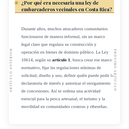
¿Por qué era necesaria una ley de
establecida.
embarcaderos vecinales en Costa Rica?
d) Cumplir las disposiciones de la Ley
7600
, Igualdad de
Oportunidades para las
Personas con Discapacidad
.
Durante años, muchos atracaderos comunitarios
funcionaron de manera informal, sin un marco
ARTÍCULO 7
legal claro que regulara su construcción y
ARTÍCULO ANTERIOR
PRÓXIMO ARTÍCULO
operación en bienes de dominio público. La Ley
Registro Nacional de Embarcaderos Vecinales
10614, según su
artículo 1
, busca crear ese marco
Las autoridades competentes deberán informar a la División
normativo, fijar las regulaciones mínimas de
solicitud, diseño y uso, definir quién puede pedir la
Marítimo-Portuaria de la Dirección de Infraestructura del
declaratoria de interés y autorizar el otorgamiento
Ministerio de Obras Públicas y Transportes (MOPT) las
de concesiones. Así se ordena una actividad
concesiones aprobadas y la construcción de los respectivos
esencial para la pesca artesanal, el turismo y la
embarcaderos, con lo cual esta División deberá elaborar un
movilidad en comunidades costeras y ribereñas.
Registro Nacional, considerando los siguientes criterios:
a) Ubicación.