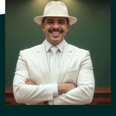
Concesión para embarcadero vecinal
ARTÍCULO 12
Trámite para el contrato de concesión
A partir de la notificación de la resolución administrativa
sobre la viabilidad técnica favorable de la División Marítimo-
Portuaria, el interesado podrá acudir a la autoridad
competente para formalizar el otorgamiento de la concesión,
proceso que culminará con la firma del contrato de concesión
para desarrollar el embarcadero vecinal, según los
requerimientos de esta ley.
Para iniciar el trámite de solicitud de concesión, el interesado