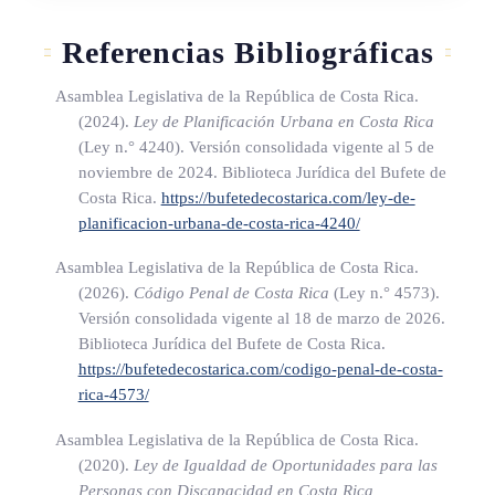
b) Autoridad competente que otorga la concesión.
Referencias Bibliográficas
c) Estructura de atraque, amarre de embarcaciones y
desembarque de personas.
Asamblea Legislativa de la República de Costa Rica.
d) Capacidad de atraque de embarcaciones.
(2024).
Ley de Planificación Urbana en Costa Rica
(Ley n.° 4240)
. Versión consolidada vigente al 5 de
noviembre de 2024. Biblioteca Jurídica del Bufete de
TÍTULO II
Costa Rica.
https://bufetedecostarica.com/ley-de-
planificacion-urbana-de-costa-rica-4240/
Tramitación previa para la concesión
Asamblea Legislativa de la República de Costa Rica.
(2026).
Código Penal de Costa Rica
(Ley n.° 4573)
.
Versión consolidada vigente al 18 de marzo de 2026.
ARTÍCULO 8
Biblioteca Jurídica del Bufete de Costa Rica.
https://bufetedecostarica.com/codigo-penal-de-costa-
rica-4573/
Requisitos
Asamblea Legislativa de la República de Costa Rica.
El interesado deberá presentar, ante las autoridades
(2020).
Ley de Igualdad de Oportunidades para las
competentes para otorgar la concesión del lugar en el que
Personas con Discapacidad en Costa Rica