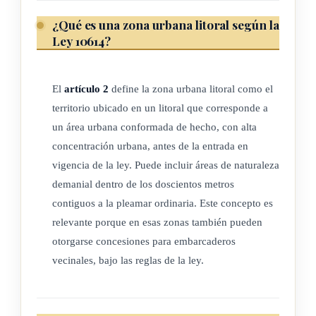
de Ambiente y Energía (Minae) y el Instituto Costarricense
¿Qué es una zona urbana litoral según la
de Turismo (ICT) se regirán por las disposiciones de la
Ley 10614?
presente ley y su reglamento.
El
artículo 2
define la zona urbana litoral como el
ARTÍCULO 6
territorio ubicado en un litoral que corresponde a
un área urbana conformada de hecho, con alta
Requisitos para embarcaderos vecinales
concentración urbana, antes de la entrada en
vigencia de la ley. Puede incluir áreas de naturaleza
Los embarcaderos vecinales deberán contar, como mínimo,
demanial dentro de los doscientos metros
con lo siguiente:
contiguos a la pleamar ordinaria. Este concepto es
relevante porque en esas zonas también pueden
a) Instalación para el atraque, amarre de embarcaciones y
otorgarse concesiones para embarcaderos
desembarque de personas y carga.
vecinales, bajo las reglas de la ley.
b) Rotulación de acuerdo con las normas técnicas vigentes
de seguridad.
c) Equipo contra incendios, acorde con la normativa