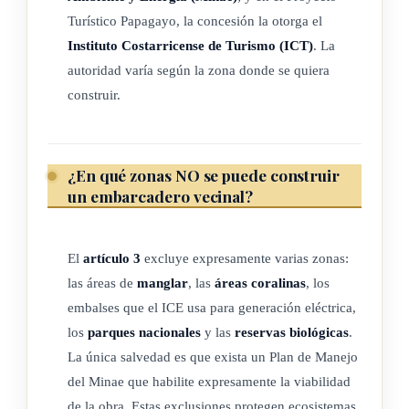
Turístico Papagayo, la concesión la otorga el
podrán otorgarse concesiones para la construcción,
Instituto Costarricense de Turismo (ICT)
. La
administración y explotación de embarcaderos vecinales, de
autoridad varía según la zona donde se quiera
conformidad con lo dispuesto en la presente ley.
construir.
Se exceptúan de esta disposición las áreas de manglar, áreas
coralinas, los embalses utilizados para generación eléctrica
por parte del Instituto Costarricense de Electricidad (ICE), los
¿En qué zonas NO se puede construir
parques nacionales y las reservas biológicas, salvo en
un embarcadero vecinal?
aquellos casos en los que exista en Plan de Manejo por parte
del Ministerio de Ambiente y Energía (Minae), que habilite la
El
artículo 3
excluye expresamente varias zonas:
viabilidad para la construcción de un embarcadero.
las áreas de
manglar
, las
áreas coralinas
, los
embalses que el ICE usa para generación eléctrica,
La municipalidad del lugar será la autoridad competente para
los
parques nacionales
y las
reservas biológicas
.
otorgar la concesión. En cuanto a las concesiones que se
La única salvedad es que exista un Plan de Manejo
soliciten en las áreas protegidas en que el Plan de Manejo
del Minae que habilite expresamente la viabilidad
habilite la viabilidad para la construcción de un embarcadero,
de la obra. Estas exclusiones protegen ecosistemas