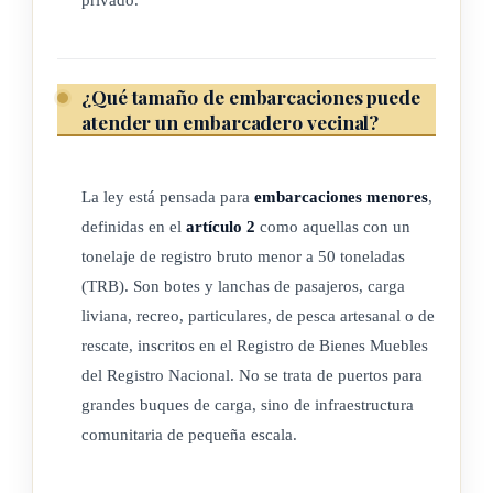
consecutivos iguales a solicitud del interesado. El plazo
mínimo que se otorgará será de cinco años.
¿Qué tamaño de embarcaciones puede
El plazo del contrato de concesión y de su prórroga se
atender un embarcadero vecinal?
determinarán tomando en cuenta las características, la
complejidad y la magnitud de los proyectos, así como su
viabilidad económica y rentabilidad financiera.
La ley está pensada para
embarcaciones menores
,
definidas en el
artículo 2
como aquellas con un
tonelaje de registro bruto menor a 50 toneladas
ARTÍCULO 5
(TRB). Son botes y lanchas de pasajeros, carga
liviana, recreo, particulares, de pesca artesanal o de
Normas aplicables
rescate, inscritos en el Registro de Bienes Muebles
del Registro Nacional. No se trata de puertos para
La construcción y administración de embarcaderos vecinales,
grandes buques de carga, sino de infraestructura
así como la prestación de servicios en las áreas destinadas a
comunitaria de pequeña escala.
este fin, se formalizarán mediante contratos de concesión
otorgados por la municipalidad correspondiente, el Ministerio