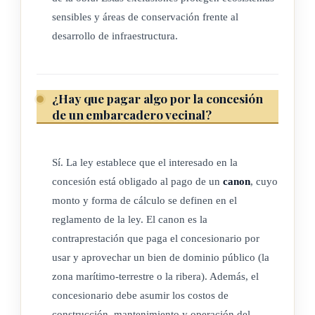
la autoridad competente para otorgarlas será el Ministerio de
sensibles y áreas de conservación frente al
Ambiente y Energía y, en las que se soliciten en el Proyecto
desarrollo de infraestructura.
Turístico Papagayo, la autoridad competente para otorgarlas
será el Instituto Costarricense de Turismo (ICT). En caso de
petición expresa de la municipalidad respectiva, del
¿Hay que pagar algo por la concesión
Ministerio de Ambiente y Energía (Minae) o del Instituto
de un embarcadero vecinal?
Costarricense de Turismo (ICT) a las instituciones estatales,
estas deberán brindar asesoramiento técnico.
Sí. La ley establece que el interesado en la
En el caso de los proyectos dentro del Polo Turístico de
concesión está obligado al pago de un
canon
, cuyo
Papagayo, que se desarrollen de conformidad con lo
monto y forma de cálculo se definen en el
dispuesto en la Ley 6758, Ley que Regula la Ejecución del
reglamento de la ley. El canon es la
Proyecto Turístico de Papagayo, del 4 de junio de 1982 y su
contraprestación que paga el concesionario por
reglamento, el interesado deberá obtener adicionalmente la
usar y aprovechar un bien de dominio público (la
aprobación previa de la Junta Directiva del Instituto
zona marítimo-terrestre o la ribera). Además, el
Costarricense de Turismo, quedando dicho proyecto bajo la
concesionario debe asumir los costos de
administración y el mantenimiento del propio interesado.
construcción, mantenimiento y operación del