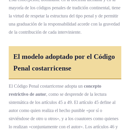
Criminalidad organizada y autoría mediata
mayoría de los códigos penales de tradición continental, tiene
por dominio de organización
la virtud de respetar la estructura del tipo penal y de permitir
Responsabilidad del superior y competencia
una graduación de la responsabilidad acorde con la gravedad
organizativa
de la contribución de cada interviniente.
Factor disruptivo: tecnología y nuevas
formas de autoría del delito
El modelo adoptado por el
Código
Ciberdelitos y la determinación de la autoría
Penal
costarricense
a distancia
Inteligencia artificial y el futuro del concepto
El Código Penal costarricense adopta un
concepto
de autoría
restrictivo de autor
, como se desprende de la lectura
Preguntas frecuentes sobre el autor del
sistemática de los artículos 45 a 49. El artículo 45 define al
delito en Costa Rica
autor como quien realiza el hecho punible «por sí o
sirviéndose de otro u otros», y a los coautores como quienes
¿Cuál es la diferencia entre autor y partícipe
lo realizan «conjuntamente con el autor». Los artículos 46 y
en el derecho penal costarricense?