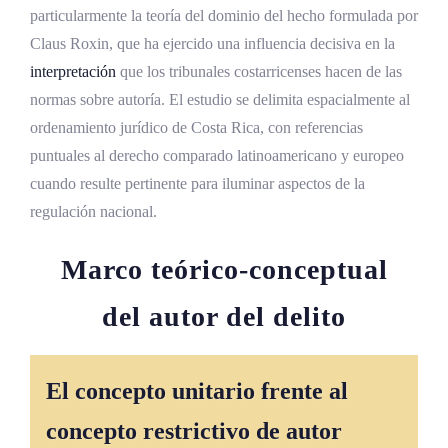
instrumento
particularmente la teoría del dominio del hecho formulada por
Autoría mediata por coacción del
Claus Roxin, que ha ejercido una influencia decisiva en la
instrumento
interpretación
que los tribunales costarricenses hacen de las
normas sobre autoría. El estudio se delimita espacialmente al
Autoría mediata por uso de inimputables
como instrumento
ordenamiento jurídico de Costa Rica, con referencias
puntuales al derecho comparado latinoamericano y europeo
Autoría mediata en aparatos
cuando resulte pertinente para iluminar aspectos de la
organizados de poder
regulación nacional.
La coautoría en el derecho penal
costarricense
Marco teórico-conceptual
Requisitos esenciales de la coautoría
del autor del delito
El plan común o acuerdo de
voluntades
El concepto unitario frente al
La contribución esencial durante la
ejecución
concepto restrictivo de autor