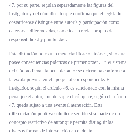
47, por su parte, regulan separadamente las figuras del
¿Qué es la autoría mediata y cómo se regula
instigador y del cómplice, lo que confirma que el legislador
en Costa Rica?
costarricense distingue entre autoría y participación como
¿Puede una persona jurídica ser autora de
categorías diferenciadas, sometidas a reglas propias de
un delito en Costa Rica?
responsabilidad y punibilidad.
¿Qué ocurre si un coautor se excede del plan
Esta distinción no es una mera clasificación teórica, sino que
común acordado?
posee consecuencias prácticas de primer orden. En el sistema
¿Cómo se determina la autoría en delitos
del Código Penal, la pena del autor se determina conforme a
que exigen una cualidad especial del sujeto?
la escala prevista en el tipo penal correspondiente. El
instigador, según el artículo 46, es sancionado con la misma
Conclusiones
pena que el autor, mientras que el cómplice, según el artículo
47, queda sujeto a una eventual atenuación. Esta
Referencias Bibliográficas
diferenciación punitiva solo tiene sentido si se parte de un
concepto restrictivo de autor que permita distinguir las
diversas formas de intervención en el delito.