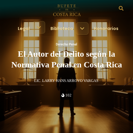
Legal
Biblioteca
Honorarios
Derecho Penal
El Autor del Delito según la
Normativa Penal en Costa Rica
LIC. LARRY HANS ARROYO VARGAS
102