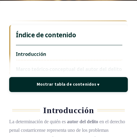
Índice de contenido
Introducción
Marco teórico-conceptual del autor del delito
El concepto unitario frente al concepto
Mostrar tabla de contenidos
▼
restrictivo de autor
El modelo adoptado por el Código Penal
costarricense
Introducción
La teoría del dominio del hecho como
La determinación de quién es
autor del delito
en el derecho
criterio dominante
penal costarricense representa uno de los problemas