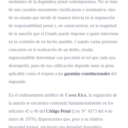
Dominio de la acción
medulares de la dogmática penal contemporánea. No se trata
de una cuestión meramente clasificatoria o nominativa, sino
Dominio de la voluntad
de un asunto que incide de manera directa en la imputación
Dominio funcional del hecho
de responsabilidad penal y, en consecuencia, en la magnitud
de la sanción que el Estado puede imponer a quien interviene
Evolución histórica del concepto de autor del
en la comisión de un hecho punible. Cuando varias personas
delito
concurren en la realización de un delito, resulta
Antecedentes en el derecho penal europeo
imprescindible determinar con precisión el rol que cada una
desempeñó, pues de esa calificación depende tanto la pena
La regulación en el Código Penal
aplicable como el respeto a las
garantías constitucionales
del
costarricense de 1970
imputado.
Hitos en el Sistema Interamericano
En el ordenamiento jurídico de
Costa Rica
, la regulación de
Marco normativo del autor del delito en
la autoría se encuentra contenida fundamentalmente en los
Costa Rica
artículos 45 a 49 del
Código Penal
(Ley N° 4573 del 4 de
Fundamento constitucional
mayo de 1970), disposiciones que, pese a su relativa
brevedad textual, encierran una densidad dogmática