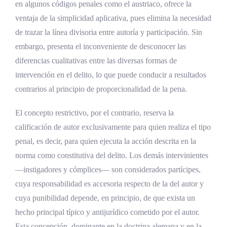
en algunos códigos penales como el austriaco, ofrece la
Análisis jurisprudencial sobre el autor del
ventaja de la simplicidad aplicativa, pues elimina la necesidad
delito en Costa Rica
de trazar la línea divisoria entre autoría y participación. Sin
Criterios de la Sala Tercera de la Corte
embargo, presenta el inconveniente de desconocer las
Suprema de Justicia
diferencias cualitativas entre las diversas formas de
Delimitación jurisprudencial entre autoría y
intervención en el delito, lo que puede conducir a resultados
complicidad
contrarios al principio de proporcionalidad de la pena.
Análisis comparado del concepto de autor
El concepto restrictivo, por el contrario, reserva la
del delito
calificación de autor exclusivamente para quien realiza el tipo
penal, es decir, para quien ejecuta la acción descrita en la
La autoría en otros ordenamientos
norma como constitutiva del delito. Los demás intervinientes
latinoamericanos
—instigadores y cómplices— son considerados partícipes,
Referentes del modelo europeo
cuya responsabilidad es accesoria respecto de la del autor y
cuya punibilidad depende, en principio, de que exista un
Desafíos y perspectivas del autor del delito
hecho principal típico y antijurídico cometido por el autor.
en Costa Rica
Esta concepción, dominante en la doctrina alemana y en la