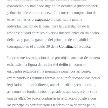
Instrumentos internacionales aplicables
considerable y han dado lugar a un desarrollo jurisprudencial
El artículo 45 del Código Penal: piedra
y doctrinal de enorme riqueza. La correcta comprensión de
angular de la autoría
estas normas es
presupuesto
indispensable para la
Instigación, complicidad y disposiciones
individualización de la pena, para la delimitación de la
complementarias
responsabilidad entre los diversos intervinientes en un hecho
delictivo y para la garantía del principio de culpabilidad
Comisión por omisión y posición de garante
consagrado en el artículo 39 de la
Constitución Política
.
El artículo 30 y los presupuestos subjetivos
de la autoría
La presente investigación tiene por objeto analizar de manera
exhaustiva la figura del
autor del delito
tal como se
Formas de autoría en el derecho penal
encuentra regulada en la normativa penal costarricense,
costarricense
examinando las distintas formas de autoría reconocidas por el
Autoría directa o inmediata
legislador —autoría directa, autoría mediata y coautoría—,
así como los fundamentos dogmáticos que subyacen a cada
Autoría mediata en Costa Rica
una de ellas. Se busca contrastar la regulación positiva con
Autoría mediata por error del
las principales construcciones teóricas de la doctrina penal,