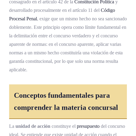
Diferencia fundamental entre el concurso
consagrado en el artículo 42 de la
Constitución Política
y
aparente y el concurso ideal
desarrollado procesalmente en el artículo 11 del
Código
Procesal Penal
, exige que un mismo hecho no sea sancionado
Consecuencias prácticas para la
doblemente. Este principio opera como límite fundamental en
determinación de la pena
la delimitación entre el concurso verdadero y el concurso
Penalidad del concurso ideal, del concurso
aparente de normas: en el concurso aparente, aplicar varias
material y del delito continuado
normas a un mismo hecho constituiría una violación de esta
garantía constitucional, por lo que solo una norma resulta
Penalidad del concurso ideal
aplicable.
Regla de absorción agravada del artículo
75
Determinación del delito más grave
Conceptos fundamentales para
Facultad de aumento y sus límites
comprender la materia concursal
Penalidad del concurso material
Sistema de acumulación jurídica del
La
unidad de acción
constituye el
presupuesto
del concurso
artículo 76
ideal. Se entiende que existe unidad de acción cuando el