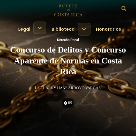
Legal
Biblioteca
Honorarios
Derecho Penal
Concurso de Delitos y Concurso
Aparente de Normas en Costa
Rica
LIC. LARRY HANS ARROYO VARGAS
89