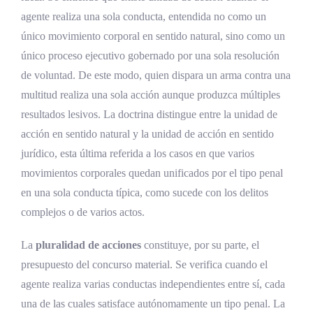
agente realiza una sola conducta, entendida no como un
Pasos para la determinación de la pena
único movimiento corporal en sentido natural, sino como un
en el concurso material
único proceso ejecutivo gobernado por una sola resolución
Fijación de las penas individuales
de voluntad. De este modo, quien dispara un arma contra una
Acumulación con doble tope
multitud realiza una sola acción aunque produzca múltiples
resultados lesivos. La doctrina distingue entre la unidad de
Cláusula de favorabilidad
acción en sentido natural y la unidad de acción en sentido
Unificación de penas en el ámbito
jurídico, esta última referida a los casos en que varios
procesal
movimientos corporales quedan unificados por el tipo penal
Penalidad del delito continuado
en una sola conducta típica, como sucede con los delitos
complejos o de varios actos.
Concepto de delito continuado en el
derecho costarricense
La
pluralidad de acciones
constituye, por su parte, el
Regulación en el artículo 77 del Código
presupuesto del concurso material. Se verifica cuando el
Penal
agente realiza varias conductas independientes entre sí, cada
una de las cuales satisface autónomamente un tipo penal. La
Requisitos del delito continuado