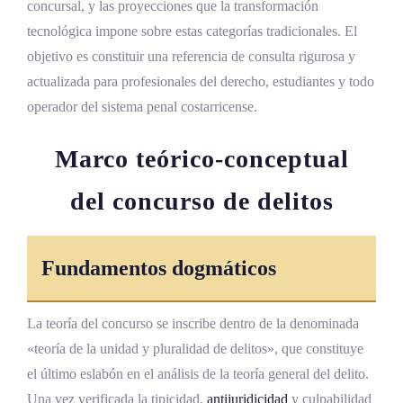
concursal, y las proyecciones que la transformación
Definición y elementos constitutivos del
tecnológica impone sobre estas categorías tradicionales. El
concurso material
objetivo es constituir una referencia de consulta rigurosa y
actualizada para profesionales del derecho, estudiantes y todo
Concurso material homogéneo y
heterogéneo
operador del sistema penal costarricense.
La pluralidad de acciones como elemento
Marco teórico-conceptual
diferenciador
del concurso de delitos
Conexidad procesal en el concurso material
Criterios para distinguir concurso ideal y
concurso material
Fundamentos dogmáticos
Concurso aparente de normas en Costa Rica
La teoría del concurso se inscribe dentro de la denominada
Concepto y fundamento del concurso
«teoría de la unidad y pluralidad de delitos», que constituye
aparente
el último eslabón en el análisis de la teoría general del delito.
Principio de especialidad en el concurso
Una vez verificada la tipicidad,
antijuridicidad
y culpabilidad