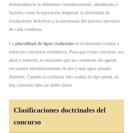
independencia se determina valorativamente, atendiendo a
Pluralidad de acciones delictivas
factores como la separación temporal, la diversidad de
Homogeneidad típica
resoluciones delictivas y la autonomía del proceso ejecutivo
de cada conducta.
Afectación de bienes jurídicos
patrimoniales
La
pluralidad de tipos realizados
es el elemento común a
Unidad de finalidad
todos los concursos verdaderos. Para que exista concurso, sea
ideal o material, es necesario que las conductas del agente
Regla de penalidad del delito continuado
encuadren simultáneamente en dos o más tipos penales
Delitos que no admiten continuación
distintos. Cuando la conducta solo realiza un tipo penal, no
Diferencia entre delito continuado y
hay concurso sino un delito único.
concurso material
Análisis jurisprudencial del concurso de
Clasificaciones doctrinales del
delitos en Costa Rica
concurso
Jurisprudencia sobre la unidad y pluralidad
de acciones