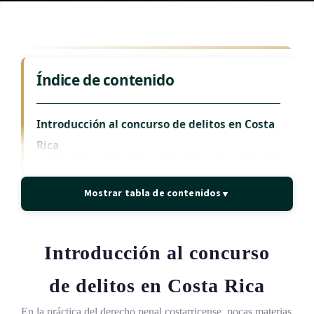
Índice de contenido
Introducción al concurso de delitos en Costa
Rica
Marco teórico-conceptual del concurso de
Mostrar tabla de contenidos
▼
delitos
Fundamentos dogmáticos
Introducción al
concurso
Conceptos fundamentales para comprender
la materia concursal
de delitos
en Costa Rica
Clasificaciones doctrinales del concurso
En la práctica del derecho penal costarricense, pocas materias