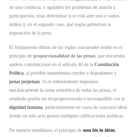
aparente
de una conducta, y agotados los problemas de autoría y
Definición y alcance
participación, resta determinar si se está ante uno o varios
delitos y, en el segundo caso, qué reglas gobiernan la
Ejemplos en el derecho penal
imposición de la pena.
costarricense
Principio de subsidiariedad en el concurso
El fundamento último de las reglas concursales reside en el
aparente
principio de
proporcionalidad de las penas
, que encuentra
Subsidiariedad expresa y tácita
asidero constitucional en el artículo 40 de la
Constitución
Política
, al prohibir tratamientos crueles o degradantes y
Principio de consunción o absorción en el
penas perpetuas
. Si el ordenamiento impusiera
concurso aparente
mecánicamente la suma aritmética de todas las penas, el
Fundamento y operatividad
resultado podría ser desproporcionado e incompatible con la
Aplicación práctica de la consunción
dignidad humana
, particularmente en casos de concurso ideal
donde un solo acto genera múltiples calificaciones jurídicas.
Principio de alternatividad en la doctrina
costarricense
De manera simultánea, el principio de
non bis in idem
,