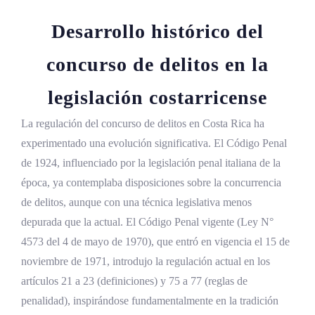
de delitos
Desarrollo histórico del
Preguntas frecuentes sobre el concurso de
concurso de delitos en la
delitos en Costa Rica
Cuál es la diferencia entre concurso ideal y
legislación costarricense
concurso material
La regulación del concurso de delitos en Costa Rica ha
Qué es el concurso aparente de normas y en
experimentado una evolución significativa. El Código Penal
qué se distingue del concurso ideal
de 1924, influenciado por la legislación penal italiana de la
Cuál es el límite máximo de pena en el
época, ya contemplaba disposiciones sobre la concurrencia
concurso material
de delitos, aunque con una técnica legislativa menos
depurada que la actual. El Código Penal vigente (Ley N°
Qué delitos admiten la figura del delito
4573 del 4 de mayo de 1970), que entró en vigencia el 15 de
continuado
noviembre de 1971, introdujo la regulación actual en los
Cómo se determina la pena en el concurso
artículos 21 a 23 (definiciones) y 75 a 77 (reglas de
ideal
penalidad), inspirándose fundamentalmente en la tradición