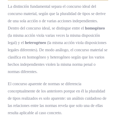
La distinción fundamental separa el concurso ideal del
Jurisprudencia sobre el concurso aparente
concurso material, según que la pluralidad de tipos se derive
de normas
de una sola acción o de varias acciones independientes.
Jurisprudencia sobre penalidad concursal
Dentro del concurso ideal, se distingue entre el
homogéneo
(la misma acción viola varias veces la misma disposición
Análisis comparado del concurso de delitos
legal) y el
heterogéneo
(la misma acción viola disposiciones
legales diferentes). De modo análogo, el concurso material se
Desafíos y perspectivas del concurso de
clasifica en homogéneo y heterogéneo según que los varios
delitos en Costa Rica
hechos independientes violen la misma norma penal o
Retos actuales del sistema concursal
normas diferentes.
costarricense
El concurso aparente de normas se diferencia
Tendencias emergentes en doctrina y
conceptualmente de los anteriores porque en él la pluralidad
jurisprudencia
de tipos realizados es solo aparente: un análisis cuidadoso de
Factor disruptivo: cómo la tecnología ha
las relaciones entre las normas revela que solo una de ellas
cambiado y seguirá cambiando el concurso
resulta aplicable al caso concreto.