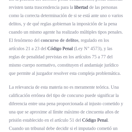
Desarrollo histórico del concurso de delitos
revisten tanta trascendencia para la
libertad
de las personas
como la correcta determinación de si se está ante uno o varios
en la legislación costarricense
delitos, y de qué reglas gobiernan la imposición de la pena
Marco normativo del concurso de delitos en
cuando un mismo agente ha realizado múltiples tipos penales.
Costa Rica
El fenómeno del
concurso de delitos
, regulado en los
artículos 21 a 23 del
Código Penal
(Ley N° 4573), y las
Instrumentos internacionales aplicables
reglas de penalidad previstas en los artículos 75 a 77 del
Disposiciones constitucionales
mismo cuerpo normativo, constituyen el andamiaje jurídico
que permite al juzgador resolver esta compleja problemática.
Definiciones en el Código Penal: artículos 21,
22 y 23
La relevancia de esta materia no es meramente teórica. Una
Disposiciones procesales conexas
calificación errónea del tipo de concurso puede significar la
diferencia entre una pena proporcionada al injusto cometido y
Concurso ideal de delitos en Costa Rica
una que se aproxime al límite máximo de cincuenta años de
Definición y naturaleza jurídica del concurso
prisión establecido en el artículo 51 del
Código Penal
.
ideal
Cuando un tribunal debe decidir si el imputado cometió un