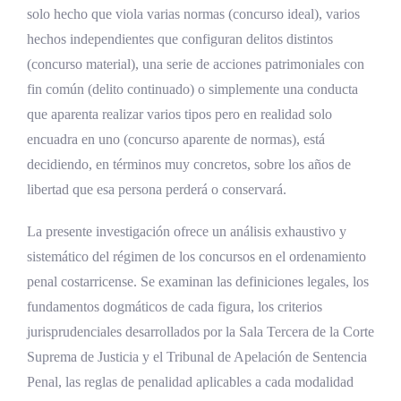
Concurso ideal homogéneo frente a
solo hecho que viola varias normas (concurso ideal), varios
concurso ideal heterogéneo
hechos independientes que configuran delitos distintos
(concurso material), una serie de acciones patrimoniales con
Requisitos del concurso ideal en el derecho
fin común (delito continuado) o simplemente una conducta
costarricense
que aparenta realizar varios tipos pero en realidad solo
Unidad de acción u omisión
encuadra en uno (concurso aparente de normas), está
Violación de diversas disposiciones
decidiendo, en términos muy concretos, sobre los años de
legales
libertad que esa persona perderá o conservará.
Que las disposiciones no se excluyan
La presente investigación ofrece un análisis exhaustivo y
entre sí
sistemático del régimen de los concursos en el ordenamiento
Distinción entre unidad de acción y
penal costarricense. Se examinan las definiciones legales, los
pluralidad de acciones
fundamentos dogmáticos de cada figura, los criterios
Ejemplos prácticos del concurso ideal en
jurisprudenciales desarrollados por la Sala Tercera de la Corte
Costa Rica
Suprema de Justicia y el Tribunal de Apelación de Sentencia
Penal, las reglas de penalidad aplicables a cada modalidad
Concurso material de delitos en Costa Rica