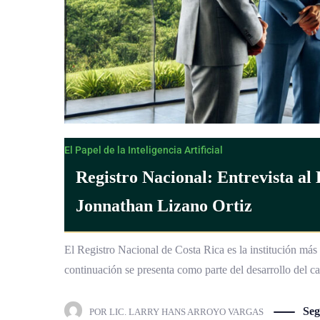
El Papel de la Inteligencia Artificial
Registro Nacional: Entrevista al
Jonnathan Lizano Ortiz
El Registro Nacional de Costa Rica es la institución más
continuación se presenta como parte del desarrollo del c
Seg
POR
LIC. LARRY HANS ARROYO VARGAS