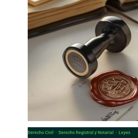
Derecho Canónico
Derecho Civil
·
Derecho Registral y Notarial
·
Leyes
Ley de Fortalecimiento de la Seg