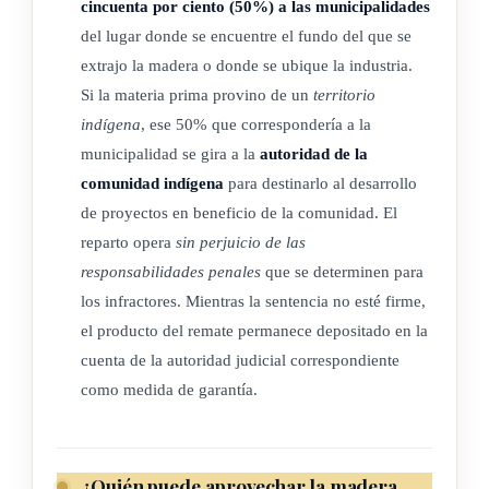
cincuenta por ciento (50%) a las municipalidades
1- Aportar la personería jurídica vigente.
del lugar donde se encuentre el fundo del que se
2- Presentar un plan detallado sobre el uso específico al que
extrajo la madera o donde se ubique la industria.
será sujeta la madera o los recursos forestales.
Si la materia prima provino de un
territorio
indígena
, ese 50% que correspondería a la
3- Aportar una nota en la que se manifieste que como entidad
municipalidad se gira a la
autoridad de la
no posee vínculos con
partidos políticos
.
comunidad indígena
para destinarlo al desarrollo
de proyectos en beneficio de la comunidad. El
4- Si anteriormente ha recibido alguna donación de este tipo,
reparto opera
sin perjuicio de las
deberá aportar un informe de rendición de cuentas sobre el
responsabilidades penales
que se determinen para
uso dado a dicha donación.
los infractores. Mientras la sentencia no esté firme,
el producto del remate permanece depositado en la
El Ministerio de Ambiente y Energía (Minae) deberá verificar
cuenta de la autoridad judicial correspondiente
que la organización solicitante esté al día en sus obligaciones
como medida de garantía.
tributarias y obligaciones con la Caja Costarricense de
Seguro Social (CCSS) y el Fondo de Desarrollo Social y
Asignaciones Familiares (Fodesaf).
¿Quién puede aprovechar la madera