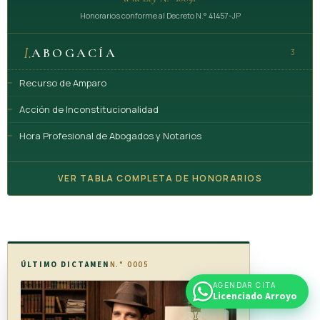
Honorarios conforme al Decreto N.° 41457-JP
I.
ABOGACÍA
3
Recurso de Amparo
Acción de Inconstitucionalidad
Hora Profesional de Abogados y Notarios
VER TABLA COMPLETA DE HONORARIOS
ÚLTIMO DICTAMEN
N.° 0005
AGENDAR CITA
Licenciado Arroyo