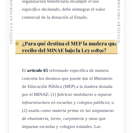
organización beneficiaria
incumple el uso
ARTÍCULO ANTERIOR
PRÓXIMO ARTÍCULO
específico
declarado, debe reintegrar el valor
comercial de la donación al Estado.
¿Para qué destina el MEP la madera que
recibe del MINAE bajo la Ley 10891?
El
artículo 65
reformado especifica de manera
concreta los destinos que puede dar el Ministerio
de Educación Pública (MEP) a la madera donada
por el MINAE: (1)
fabricar mobiliario o reparar
infraestructura en escuelas y colegios públicos
; o
(2) usarla como
materia prima en las asignaturas
de ebanistería, torno, carpintería
y otras que
impartan escuelas y colegios estatales. Las