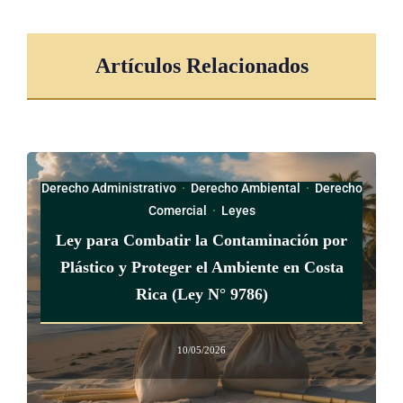
Artículos Relacionados
Derecho Administrativo
·
Derecho Ambiental
·
Derecho
Comercial
·
Leyes
Ley para Combatir la Contaminación por
Plástico y Proteger el Ambiente en Costa
Rica (Ley N° 9786)
10/05/2026