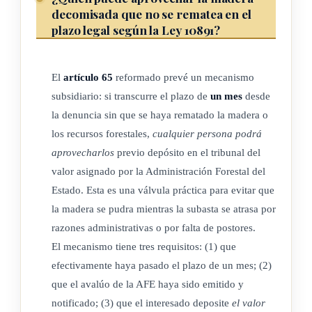
decomisada que no se rematea en el
Las asociaciones de desarrollo, fundaciones y otras
plazo legal según la Ley 10891?
organizaciones sin fines de lucro, que hayan recibido este
tipo de donación e incumplan el uso específico de la madera
o los recursos forestales, citado en la solicitud, deberán
El
artículo 65
reformado prevé un mecanismo
reintegrar el valor comercial de la donación al Estado.
subsidiario: si transcurre el plazo de
un mes
desde
la denuncia sin que se haya rematado la madera o
El Ministerio de Educación Pública (MEP) destinará esa
los recursos forestales,
cualquier persona podrá
madera a fabricar mobiliario o reparar infraestructura en
aprovecharlos
previo depósito en el tribunal del
escuelas y colegios públicos o a utilizarla como materia prima
valor asignado por la Administración Forestal del
en las asignaturas de ebanistería, torno, carpintería y otras que
Estado. Esta es una válvula práctica para evitar que
impartan escuelas y colegios estatales, mientras que las
la madera se pudra mientras la subasta se atrasa por
organizaciones sin fines de lucro la destinarán al
razones administrativas o por falta de postores.
cumplimiento de sus objetivos.
El mecanismo tiene tres requisitos: (1) que
efectivamente haya pasado el plazo de un mes; (2)
Rige a partir de su publicación.
que el avalúo de la AFE haya sido emitido y
notificado; (3) que el interesado deposite
el valor