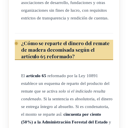
asociaciones de desarrollo, fundaciones y otras
Energía (Minae) queda autorizado para:
organizaciones sin fines de lucro, con requisitos
estrictos de transparencia y rendición de cuentas.
a) Aprovechar dicha madera en obras requeridas para el
mejoramiento de infraestructura en las áreas silvestres
protegidas.
¿Cómo se reparte el dinero del remate
b) Donar dicha madera, previa solicitud de los interesados, al
de madera decomisada según el
Ministerio de
Educación
Pública (MEP), a
artículo 65 reformado?
municipalidades, asociaciones de desarrollo, fundaciones
y otras organizaciones sin fines de lucro. En caso de
existir pluralidad en las peticiones, la madera será
El
artículo 65
reformado por la Ley 10891
establece un esquema de reparto del producto del
entregada conforme el orden de presentación de la
remate que se activa
solo si el indiciado resulta
respectiva solicitud.
condenado
. Si la sentencia es absolutoria, el dinero
Las solicitudes de donación, por parte de las asociaciones de
se entrega íntegro al absuelto. Si es condenatoria,
desarrollo, fundaciones y otras organizaciones sin fines de
el monto se reparte así:
cincuenta por ciento
lucro, deberán cumplir los siguientes requisitos:
(50%) a la Administración Forestal del Estado
y