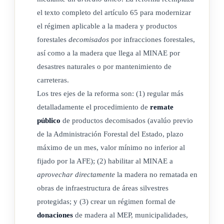
municipalidades del lugar donde se encuentre el fundo del
el texto completo del artículo 65 para modernizar
cual se extrajo la materia prima o donde se ubique la industria
el régimen aplicable a la madera y productos
forestales
decomisados
por infracciones forestales,
o a la autoridad de la comunidad indígena, si es un territorio
así como a la madera que llega al MINAE por
indígena, para destinarlo al desarrollo de proyectos en
desastres naturales o por mantenimiento de
beneficio de la comunidad; todo sin perjuicio de las
carreteras.
responsabilidades penales que se determinen para los
Los tres ejes de la reforma son: (1) regular más
infractores.
detalladamente el procedimiento de
remate
En caso de madera que llegue al poder del Ministerio de
público
de productos decomisados (avalúo previo
Ambiente y Energía (Minae) como resultado de un desastre
de la Administración Forestal del Estado, plazo
natural o por ampliación o mantenimiento de carreteras, sean
máximo de un mes, valor mínimo no inferior al
fijado por la AFE); (2) habilitar al MINAE a
estas rutas nacionales o cantonales, siempre que los
aprovechar directamente
la madera no rematada en
propietarios del recurso forestal sean desconocidos, o de
obras de infraestructura de áreas silvestres
madera decomisada que no haya sido adjudicada en remate o
protegidas; y (3) crear un régimen formal de
adquirida según las disposiciones de este artículo, una vez
donaciones
de madera al MEP, municipalidades,
firme la sentencia condenatoria, el Ministerio de Ambiente y