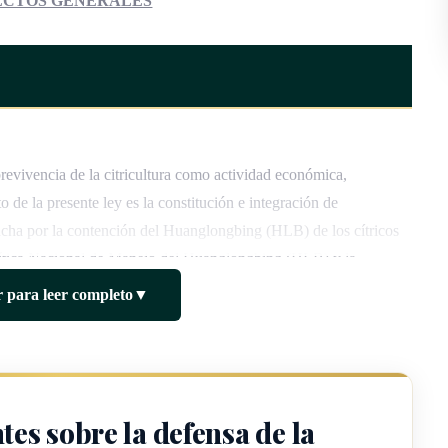
ECTOS GENERALES
revivencia de la citricultura como actividad económica,
to de la presente ley es la constitución e integración de
ucha por la contención del Huanglongbing (HLB) de los cítricos
lítica Nacional de Manejo del Huanglongbing (HLB) y la
los cítricos, así como laboratorios y certificación de planta sana,
 para leer completo
▼
ón de la producción nacional y la seguridad alimentaria.
es sobre la defensa de la