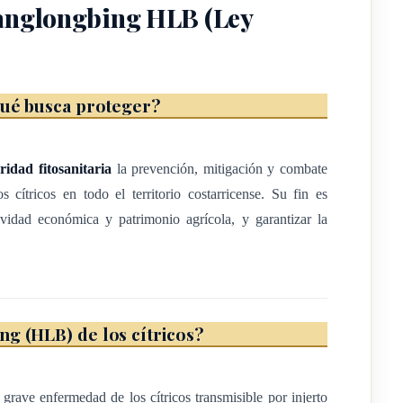
Huanglongbing HLB (Ley
ción de la incidencia del Huanglongbing (HLB), así como el
ticular y obligatorio de la enfermedad del Huanglongbing (HLB)
qué busca proteger?
 el Servicio Fitosanitario del Estado, para que establezca
químicos de nuevas moléculas, productos formulados de cualquier
ridad fitosanitaria
la prevención, mitigación y combate
 efectos de controlar la enfermedad del HLB; todo ello de
s cítricos en todo el territorio costarricense. Su fin es
 Ley 7664, Ley de Protección Fitosanitaria, del 8 de abril de
tividad económica y patrimonio agrícola, y garantizar la
g (HLB) de los cítricos?
tricultura
 la Citricultura, cuya ejecución estará a cargo de la Comisión
grave enfermedad de los cítricos transmisible por injerto