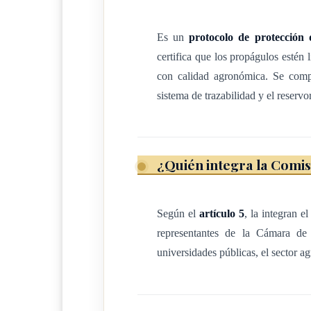
Para efectos de la presente ley se entenderá lo s
Es un
protocolo de protección 
a) Autoridad fitosanitaria o inspector: persona 
certifica que los propágulos estén 
competente encargada de aplicar la regulació
con calidad agronómica. Se compon
b) Banco de germoplasma: material vegetal con
sistema de trazabilidad y el reservo
colección de plantas.
c) Certificación fitosanitaria: uso de procedim
fitosanitario.
¿Quién integra la Comi
d) Bloques de plantas madre o fundación: grup
utilizan para la obtención de yemas o estac
Según el
artículo 5
, la integran e
e) Bloques de multiplicación o masificación d
representantes de la Cámara de C
material vegetal sano, ya sea por injerto, e
universidades públicas, el sector agr
f) Bloques complementarios: incluyen áreas par
asexuales (yemas, estacas), así como bancos
g) Erradicación: eliminación total o parcial de 