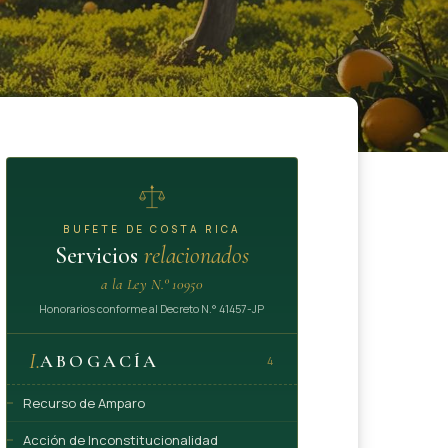
BUFETE DE COSTA RICA
Servicios
relacionados
a la Ley N.° 10950
Honorarios conforme al Decreto N.° 41457-JP
I.
ABOGACÍA
4
Recurso de Amparo
Acción de Inconstitucionalidad