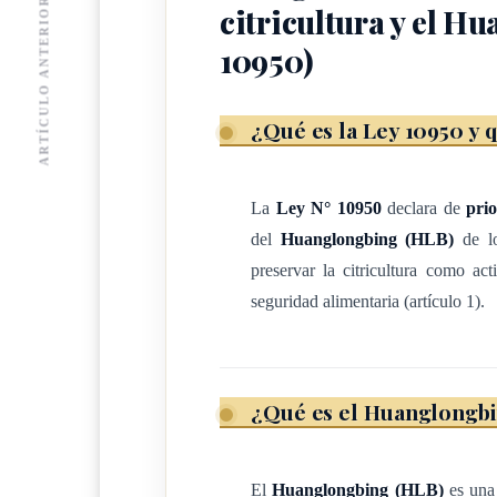
ARTÍCULO ANTERIOR
citricultura y el 
Declárese de prioridad fitosanitaria la preven
10950)
manejo integral, la mitigación, el combate par
de los cítricos en Costa Rica.
¿Qué es la Ley 10950 y 
Se faculta a la autoridad competente, entiéndase
mecanismos expeditos para el registro de agro
La
Ley N° 10950
declara de
prio
categoría, incluidos los productos genéricos, a
del
Huanglongbing (HLB)
de lo
conformidad con las facultades otorgadas por la
preservar la citricultura como ac
1997.
seguridad alimentaria (artículo 1).
ARTÍCULO 3
¿Qué es el Huanglongbin
Programa Nacional para la Defensa de la Ci
Créese el Programa Nacional para la Defensa de
El
Huanglongbing (HLB)
es una 