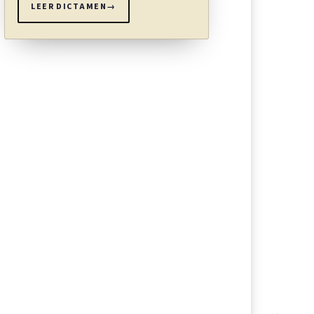
LEER DICTAMEN
→