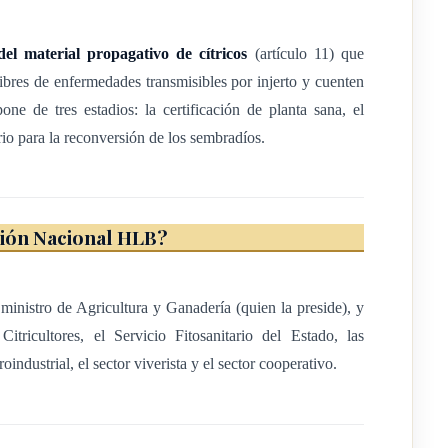
iguiente:
del material propagativo de cítricos
(artículo 11) que
autorizada o acreditada por la dirección de la autoridad
libres de enfermedades transmisibles por injerto y cuenten
n fitosanitaria.
e de tres estadios: la certificación de planta sana, el
 similitud genética usado para la investigación, propagación o
rio para la reconversión de los sembradíos.
ientos fitosanitarios conducentes a la expedición de un certificado
sión Nacional HLB?
o que alberga plantas madre libres de enfermedades, que se
as para la propagación.
l ministro de Agricultura y Ganadería (quien la preside), y
e propágulos: grupo destinado a la propagación masiva de
itricultores, el Servicio Fitosanitario del Estado, las
staca u otros métodos.
oindustrial, el sector viverista y el sector cooperativo.
a la germinación y el desarrollo de tejidos sexuales (semillas) y
 de árboles semilleros bajo protección.
vegetales, agentes de control biológico y otros tipos de