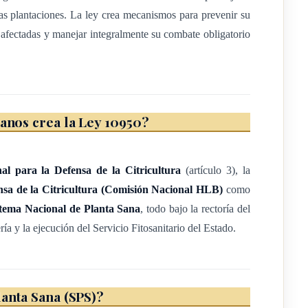
rograma permanente cuya creación será responsabilidad del
as plantaciones. La ley crea mecanismos para prevenir su
s afectadas y manejar integralmente su combate obligatorio
apacidades interinstitucionales, para el diagnóstico, el manejo de
 otra medida en procura de la mitigación de sus efectos a corto,
ganos crea la Ley 10950?
e de enfermedades transmisibles por injerto.
l para la Defensa de la Citricultura
(artículo 3), la
egrado de la plaga por medio de control biológico, la
nsa de la Citricultura (Comisión Nacional HLB)
como
otras prácticas conservativas que ayuden a manejar la enfermedad
stema Nacional de Planta Sana
, todo bajo la rectoría del
anitario del Estado.
ía y la ejecución del Servicio Fitosanitario del Estado.
lanta Sana (SPS)?