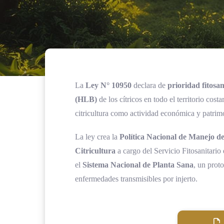
La
Ley N° 10950
declara de
prioridad fitosan
(HLB)
de los cítricos en todo el territorio co
citricultura como actividad económica y patrimo
La ley crea la
Política Nacional de Manejo d
Citricultura
a cargo del Servicio Fitosanitario
el
Sistema Nacional de Planta Sana
, un prot
enfermedades transmisibles por injerto.