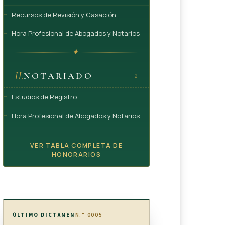
Recursos de Revisión y Casación
Hora Profesional de Abogados y Notarios
✦
II.
NOTARIADO
2
Estudios de Registro
Hora Profesional de Abogados y Notarios
VER TABLA COMPLETA DE
HONORARIOS
ÚLTIMO DICTAMEN
N.° 0005