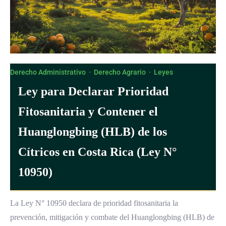
Derecho Administrativo
·
Derecho Agrario
·
Leyes
Ley para Declarar Prioridad
Fitosanitaria y Contener el
Huanglongbing (HLB) de los
Cítricos en Costa Rica (Ley N°
10950)
La Ley N° 10950 declara de prioridad fitosanitaria la
prevención, mitigación y combate del Huanglongbing (HLB) de